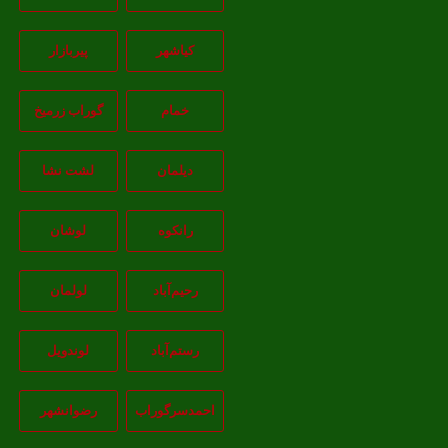
کیاشهر
پیربازار
خمام
گوراب زرمیخ
دیلمان
لشت نشا
رانکوه
لوشان
رحیم‌آباد
لولمان
رستم‌آباد
لوندویل
احمدسرگوراب
رضوانشهر