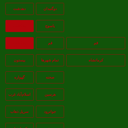
دوگنبدان
دهدشت
ياسوج
بازگشت
قم
قم
بازگشت
کرمانشاه
تمام شهر‌ها
بیستون
صحنه
گهواره
هرسین
اسلام‌‌آباد غرب
جوانرود
سرپل ذهاب