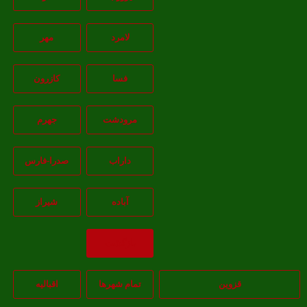
لامرد
مهر
فسا
کازرون
مرودشت
جهرم
داراب
صدرا-فارس
آباده
شيراز
بازگشت
قزوین
تمام شهر‌ها
اقبالیه