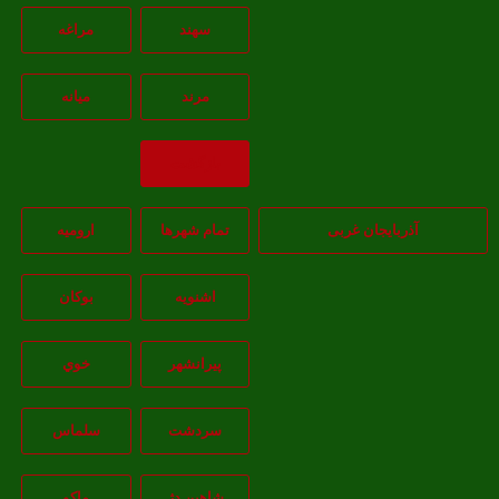
سهند
مراغه
مرند
ميانه
بازگشت
آذربایجان غربی
تمام شهر‌ها
اروميه
اشنويه
بوکان
پيرانشهر
خوي
سردشت
سلماس
شاهين دژ
ماکو