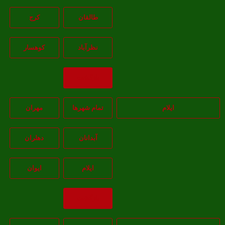
طالقان
کرج
نظرآباد
کوهسار
بازگشت
ایلام
تمام شهر‌ها
مهران
آبدانان
دهلران
ايلام
ايوان
بازگشت