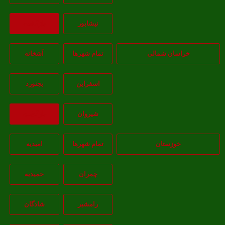
نيشابور
بازگشت
خراسان شمالی
تمام شهر‌ها
آشخانه
اسفراين
بجنورد
شيروان
بازگشت
خوزستان
تمام شهر‌ها
امیدیه
چمران
حمیدیه
رامشیر
شادگان