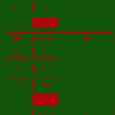
ميناب
هرمز
بازگشت
همدان
تمام شهر‌ها
اسدآباد
بهار
تويسرکان
کبودراهنگ
ملاير
نهاوند
همدان
بازگشت
یزد
تمام شهر‌ها
اردکان