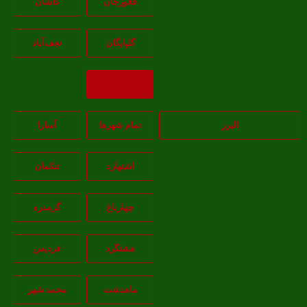
فلاورجان
کاشان
گلپايگان
نجف‌آباد
بازگشت
البرز
تمام شهر‌ها
آسارا
اشتهارد
تنکمان
چهارباغ
گرمدره
هشتگرد
فردیس
ماهدشت
محمد شهر