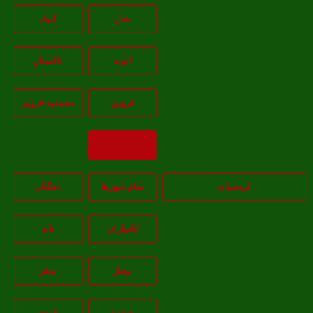
شال
آبيک
الوند
تاکستان
قزوين
محمديه-قزوين
بازگشت
کردستان
تمام شهر‌ها
دهگلان
کامیاران
بانه
بيجار
سقز
سنندج
قروه