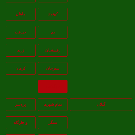
کهنوج
ماهان
بم
جيرفت
رفسنجان
زرند
سيرجان
کرمان
بازگشت
گیلان
تمام شهر‌ها
پره‌سر
سنگر
واجارگاه