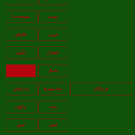
رودسر
صومعه‌سرا
فومن
کلاچاي
لاهيجان
لنگرود
ماسال
بازگشت
هرمزگان
تمام شهر‌ها
بندرعباس
تخت
درگهان
قشم
کيش