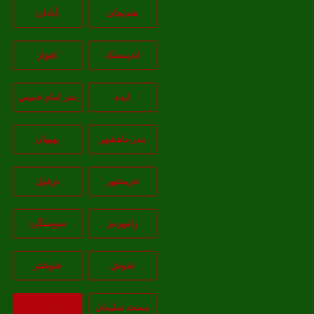
هندیجان
آبادان
انديمشک
اهواز
ايذه
بندر امام خميني
بندر ماهشهر
بهبهان
خرمشهر
دزفول
رامهرمز
سوسنگرد
شوش
شوشتر
مسجد سليمان
بازگشت