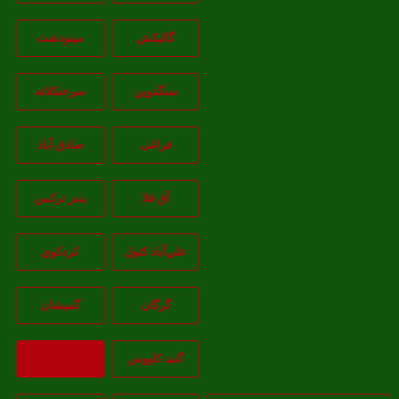
گالیکش
مینودشت
سنگدوین
سرخنکلاته
فراغی
صادق آباد
آق قلا
بندر ترکمن
علي‌آباد کتول
کردکوي
گرگان
گميشان
گنبد کاووس
بازگشت