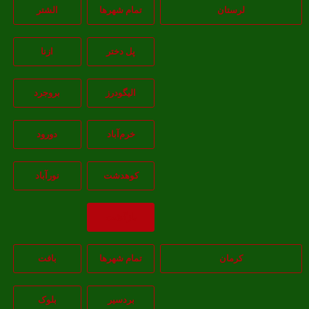
لرستان
تمام شهر‌ها
الشتر
پل دختر
ازنا
اليگودرز
بروجرد
خرم‌آباد
دورود
کوهدشت
نورآباد
بازگشت
کرمان
تمام شهر‌ها
بافت
بردسیر
بلوک