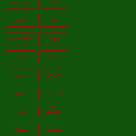
امیرکلا
عباس‌آباد
دالخانی
ایزدشهر
فرح آباد
گلوگاه بابل (گلیا)
بلده
فریم
هادی شهر
بهنمیر
کتالم و سادات
بابکان
شهر
پل سفید
کلارآباد
زرگرشهر
چمنستان