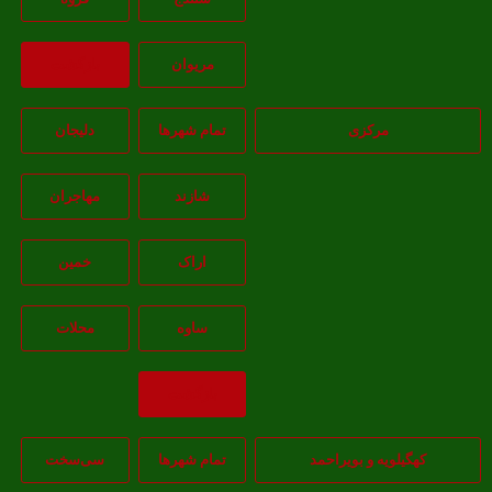
مريوان
بازگشت
مرکزی
تمام شهر‌ها
دلیجان
شازند
مهاجران
اراک
خمين
ساوه
محلات
بازگشت
هگیلویه و بویراحمد
تمام شهر‌ها
سی‌سخت