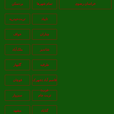
خراسان رضوی
تمام شهر‌ها
بردسکن
تایباد
تربت‌حیدریه
چناران
خواف
شاندیز
ملک‌آباد
طرقبه
گلبهار
قاسم آباد (شهرک
قوچان
غرب)
تربت جام
سبزوار
گناباد
مشهد