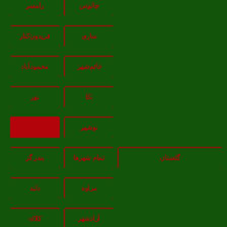
چالوس
رامسر
ساري
فريدون‌کنار
قائم‌شهر
محمودآباد
نکا
نور
نوشهر
بازگشت
گلستان
تمام شهر‌ها
بندر گز
مراوه
دلند
آزادشهر
کلاله