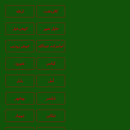
کلاردشت
ارطه
خلیل شهر
کوهی‌خیل
امامزاده عبدالله
خوش رودپی
کیاسر
شیرود
آمل
بابل
بابلسر
بهشهر
تنکابن
جويبار