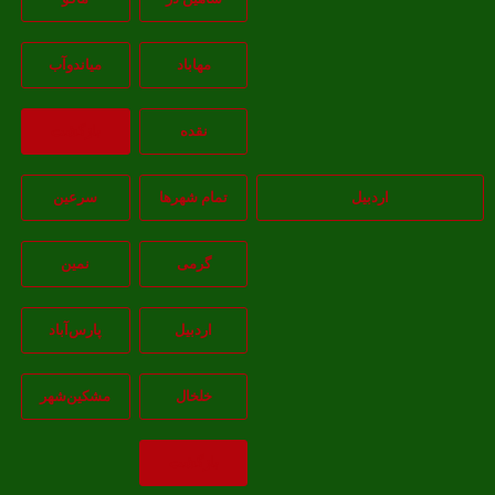
مهاباد
مياندوآب
نقده
بازگشت
اردبیل
تمام شهر‌ها
سرعین
گرمی
نمین
اردبيل
پارس‌آباد
خلخال
مشکين‌شهر
بازگشت