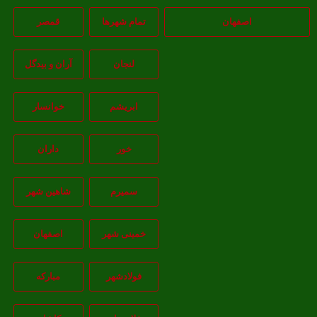
اصفهان
تمام شهر‌ها
قمصر
لنجان
آران و بیدگل
ابریشم
خوانسار
خور
داران
سمیرم
شاهین شهر
خمینی شهر
اصفهان
فولادشهر
مبارکه