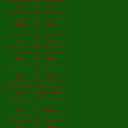
لیسار
اسالم
رودبار
ماسوله
املش
رودبنه
ماکلوان
بره‌سر
زیباکنار
منجیل
آستانه اشرفيه
آستارا
بندر انزلي
تالش
چابکسر
رشت