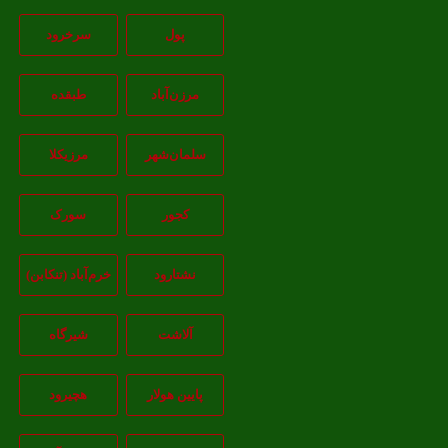
پول
سرخرود
مرزن‌آباد
طبقده
سلمان‌شهر
مرزیکلا
کجور
سورک
نشتارود
خرم‌آباد (تنکابن)
آلاشت
شیرگاه
پایین هولار
هچیرود