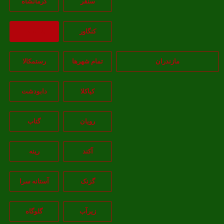
سنقر
کرمانشاه
کنگاور
بازگشت
مازندران
تمام شهر‌ها
رستمکالا
کیاکلا
دابودشت
رویان
گتاب
آکند
رینه
گزنک
آستانه سرا
زیرآب
گلوگاه