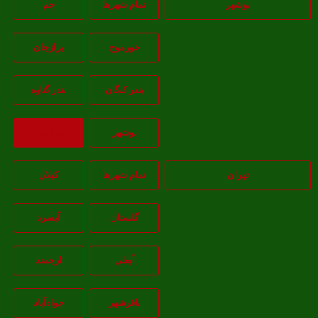
بوشهر
تمام شهر‌ها
جم
خورموج
برازجان
بندر کنگان
بندر گناوه
بوشهر
بازگشت
تهران
تمام شهر‌ها
کیلان
گلستان
آبسرد
آبعلی
ارجمند
باقرشهر
جوادآباد