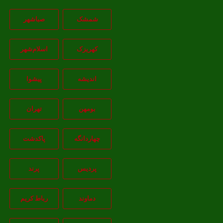
شمشک
صباشهر
کهریزک
اسلام‌شهر
اندیشه
پيشوا
بومهن
تهران
چهاردانگه
پاکدشت
پردیس
پرند
دماوند
رباط کریم