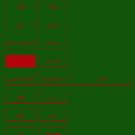
زهک
کنارک
چابهار
زابل
زاهدان
سراوان-سيستان
و بلوچستان
ايرانشهر
بازگشت
فارس
تمام شهر‌ها
نورآباد ممسنی
نی‌ریز
اقلید
خور
زرقان
فیروزآباد
لار