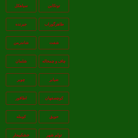
توتکابن
سیاهکل
طاهرگوراب
جیرنده
شفت
شاندرمن
چاف و چمخاله
شلمان
ضیابر
چوبر
کوچصفهان
اطاقور
حویق
کومله
تولم شهر
خشکبیجار