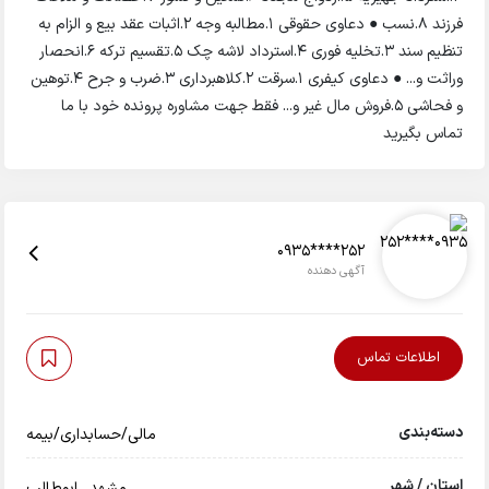
فرزند ۸.نسب ● دعاوی حقوقی ۱.مطالبه وجه ۲.اثبات عقد بیع و الزام به
تنظیم سند ۳.تخلیه فوری ۴.استرداد لاشه چک ۵.تقسیم ترکه ۶.انحصار
وراثت و... ● دعاوی کیفری ۱.سرقت ۲.کلاهبرداری ۳.ضرب و جرح ۴.توهین
و فحاشی ۵.فروش مال غیر و... فقط جهت مشاوره پرونده خود با ما
تماس بگیرید
0935****252
آگهی دهنده
اطلاعات تماس
دسته‌بندی
مالی/حسابداری/بیمه
استان / شهر
مشهد
,
ابوطالب