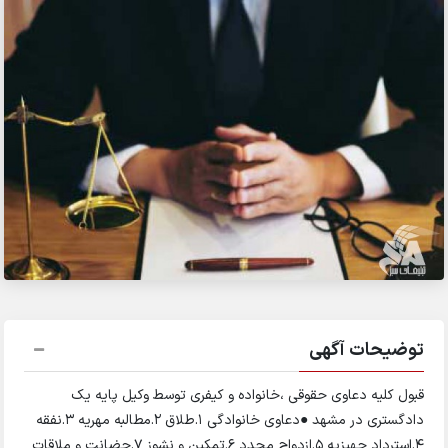
توضیحات آگهی
قبول کلیه دعاوی حقوقی ،خانواده و کیفری توسط وکیل پایه یک
دادگستری در مشهد ●دعاوی خانوادگی ۱.طلاق ۲.مطالبه مهریه ۳.نفقه
۴.استرداد جهیزیه ۵.ازدواج مجدد ۶.تمکین و نشوز ۷.حضانت و ملاقات