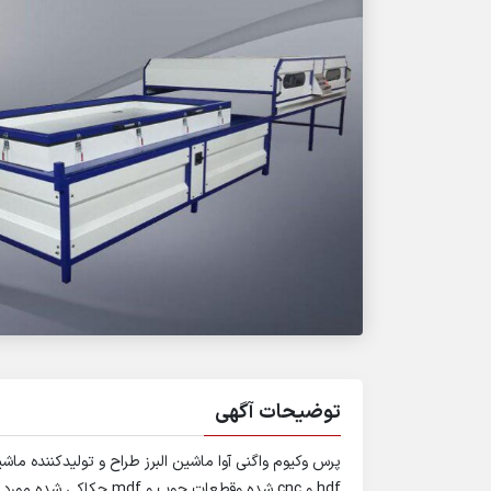
توضیحات آگهی
پرس وکیوم واگنی آوا ماشين البرز طراح و توليدکننده 
hdf و cnc شده وقطعات چوب