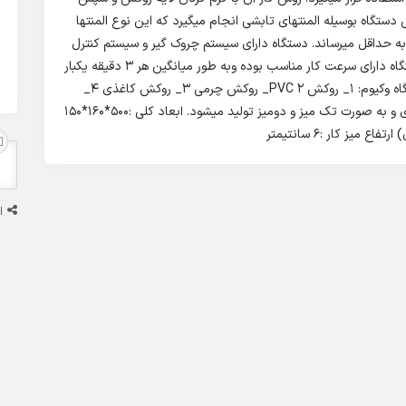
ستگاه بوسیله المنتهای تابشی انجام میگیرد که این نوع المنتها
ه حداقل میرساند. دستگاه دارای سیستم چروک گیر و سیستم کنترل
فشار برای هرچه بهتر شدن کیفیت محصول میباشد. دستگاه دارای سرعت کار مناسب بوده وبه طور میانگین هر 3 دقیقه یکبار
قادر به انجام عملیات وکیوم میباشد. موارد استفاده دستگاه وکیوم: 1_ روکش PVC 2_ روکش چرمی 3_ روکش کاغذی 4_
روکش طبیعی دستگاه در ابعاد مختلف به انتخاب مشتری و به صورت تک میز و دومیز تولید میشود. ابعاد کلی :500*160*150
ا