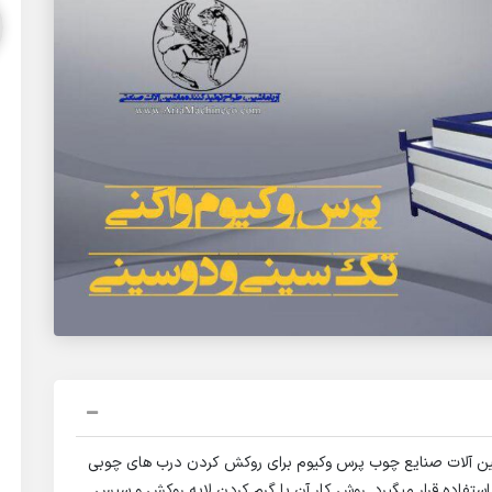
ماشين آلات صنایع چوب پرس وکیوم برای روکش کردن درب های چوبی
 و mdf حکاکی شده مورد استفاده قرار میگیرد. روش کار آن با گرم کردن لایه روکش و سپس