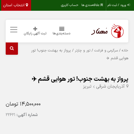
انتخاب استان
ورود / ثبت نام
علاقه‌مندی ها
حساب کاربری
دسته‌بندی‌ها
ثبت آگهی رایگان
/
/
/ پرواز به بهشت جنوب! تور
خانه
سرگرمی و فراغت
تور و چارتر
هوایی قشم ✈️
پرواز به بهشت جنوب! تور هوایی قشم ✈️
آذربایجان شرقی
تبريز
14,500,000 تومان
شماره آگهی:
22621