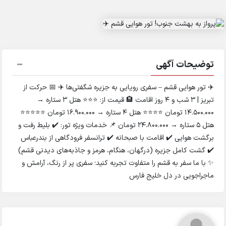
توضیحات آگهی
✈️ تور هوایی قشم – سفری رویایی به جزیره شگفتی‌ها ✈️ 📅 حرکت از
تبریز | 3 شب و 4 روز اقامت 🏨 قیمت از: ⭐⭐⭐ هتل 3 ستاره →
14.500.000 تومان ⭐⭐⭐⭐ هتل 4 ستاره → 16.900.000 تومان ⭐⭐⭐⭐⭐
هتل 5 ستاره → 24.800.000 تومان 📌 خدمات ویژه تور: ✔️ بلیط رفت و
برگشت هوایی ✔️ اقامت با صبحانه ✔️ ترانسفر فرودگاهی از بندرعباس
✔️ گشت کامل جزیره (درگهان، هنگام، هرمز و جاذبه‌های دیدنی قشم)
✨ با ما سفر به قشم را متفاوت تجربه کنید؛ سفری پر از رنگ، آرامش و
ماجراجویی در دل خلیج فارس