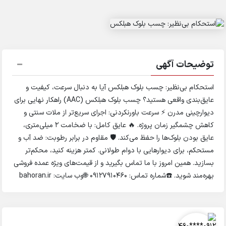
توضیحات آگهی
استحکام بی‌نظیر: چسب بلوک هبلکس آیا به دنبال سرعت، کیفیت و
عایق‌بندی واقعی هستید؟ چسب بلوک هبلکس (AAC) راهکار نهایی برای
دیوارچینی مدرن ⚡ سرعت باورنکردنی: اجرای سریع‌تر از ملات سنتی و
کاهش چشمگیر زمان پروژه. 🔥 عایق کامل: با ضخامت ۲ میلی‌متری،
عایق بودن بلوک‌ها را حفظ می‌کند. 🛡️ مقاوم در برابر رطوبت: ضد آب و
مستحکم، برای دیوارهایی با دوام طولانی. کمتر هزینه کنید، محکم‌تر
بسازید. همین امروز با ما تماس بگیرید و از قیمت‌های ویژه عمده فروشی
بهره‌مند شوید. ☎️شماره تماس: 09127910460 🌐وب سایت: bahoran.ir