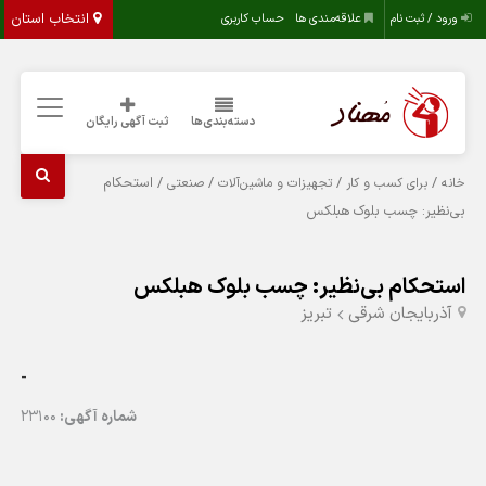
انتخاب استان
ورود / ثبت نام
علاقه‌مندی ها
حساب کاربری
دسته‌بندی‌ها
ثبت آگهی رایگان
/
/
/
/ استحکام
خانه
برای کسب و کار
تجهیزات و ماشین‌آلات
صنعتی
بی‌نظیر: چسب بلوک هبلکس
استحکام بی‌نظیر: چسب بلوک هبلکس
آذربایجان شرقی
تبريز
-
شماره آگهی:
23100