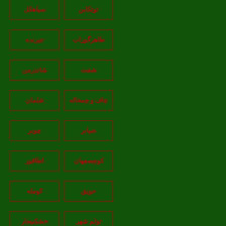
توتکابن
سیاهکل
طاهرگوراب
جیرنده
شفت
شاندرمن
چاف و چمخاله
شلمان
ضیابر
چوبر
کوچصفهان
اطاقور
حویق
کومله
تولم شهر
خشکبیجار