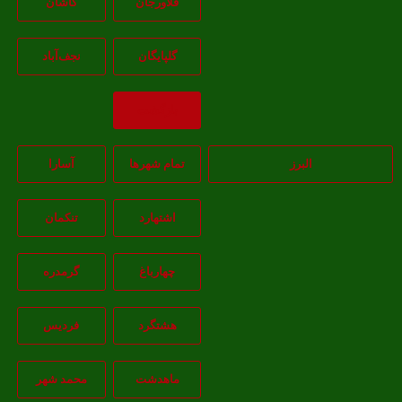
فلاورجان
کاشان
گلپايگان
نجف‌آباد
بازگشت
البرز
تمام شهر‌ها
آسارا
اشتهارد
تنکمان
چهارباغ
گرمدره
هشتگرد
فردیس
ماهدشت
محمد شهر