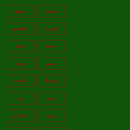
شمشک
صباشهر
کهریزک
اسلام‌شهر
اندیشه
پيشوا
بومهن
تهران
چهاردانگه
پاکدشت
پردیس
پرند
دماوند
رباط کریم