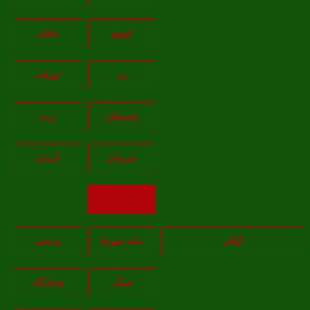
کهنوج
ماهان
بم
جيرفت
رفسنجان
زرند
سيرجان
کرمان
بازگشت
گیلان
تمام شهر‌ها
پره‌سر
سنگر
واجارگاه