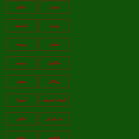
لیسار
اسالم
رودبار
ماسوله
املش
رودبنه
ماکلوان
بره‌سر
زیباکنار
منجیل
آستانه اشرفيه
آستارا
بندر انزلي
تالش
چابکسر
رشت