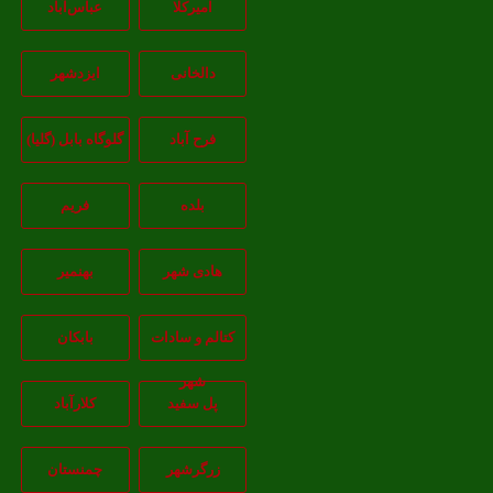
امیرکلا
عباس‌آباد
دالخانی
ایزدشهر
فرح آباد
گلوگاه بابل (گلیا)
بلده
فریم
هادی شهر
بهنمیر
کتالم و سادات
بابکان
شهر
پل سفید
کلارآباد
زرگرشهر
چمنستان