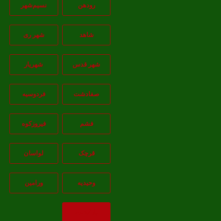
رودهن
نسيم‌شهر
شاهد
شهر ری
شهر قدس
شهریار
صفادشت
فردوسیه
فشم
فیروزکوه
قرچک
لواسان
وحیدیه
ورامین
بازگشت