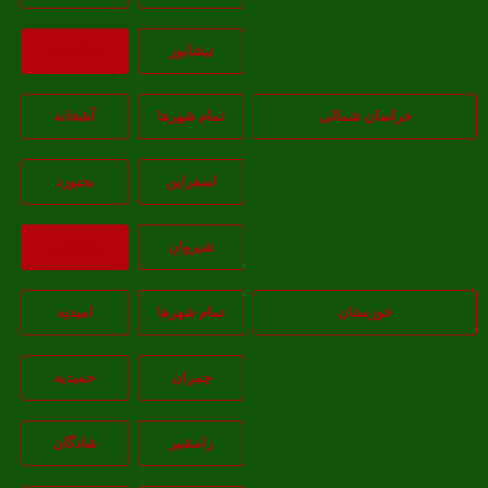
نيشابور
بازگشت
خراسان شمالی
تمام شهر‌ها
آشخانه
اسفراين
بجنورد
شيروان
بازگشت
خوزستان
تمام شهر‌ها
امیدیه
چمران
حمیدیه
رامشیر
شادگان