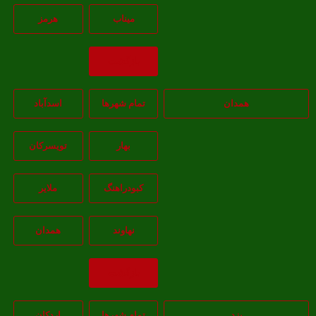
ميناب
هرمز
بازگشت
همدان
تمام شهر‌ها
اسدآباد
بهار
تويسرکان
کبودراهنگ
ملاير
نهاوند
همدان
بازگشت
یزد
تمام شهر‌ها
اردکان