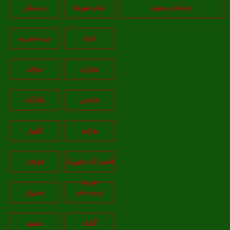
خراسان رضوی
تمام شهر‌ها
بردسکن
تایباد
تربت‌حیدریه
چناران
خواف
شاندیز
ملک‌آباد
طرقبه
گلبهار
قاسم آباد (شهرک
قوچان
غرب)
تربت جام
سبزوار
گناباد
مشهد