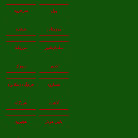
پول
سرخرود
مرزن‌آباد
طبقده
سلمان‌شهر
مرزیکلا
کجور
سورک
نشتارود
خرم‌آباد (تنکابن)
آلاشت
شیرگاه
پایین هولار
هچیرود