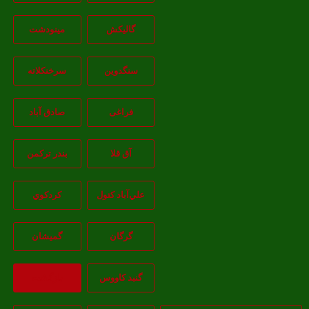
گالیکش
مینودشت
سنگدوین
سرخنکلاته
فراغی
صادق آباد
آق قلا
بندر ترکمن
علي‌آباد کتول
کردکوي
گرگان
گميشان
گنبد کاووس
بازگشت