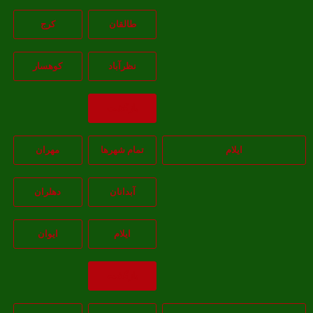
طالقان
کرج
نظرآباد
کوهسار
بازگشت
ایلام
تمام شهر‌ها
مهران
آبدانان
دهلران
ايلام
ايوان
بازگشت