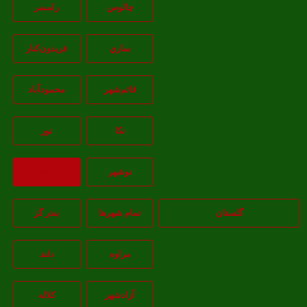
چالوس
رامسر
ساري
فريدون‌کنار
قائم‌شهر
محمودآباد
نکا
نور
نوشهر
بازگشت
گلستان
تمام شهر‌ها
بندر گز
مراوه
دلند
آزادشهر
کلاله