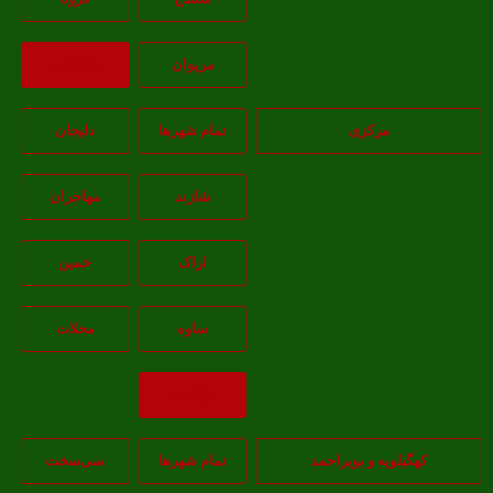
مريوان
بازگشت
مرکزی
تمام شهر‌ها
دلیجان
شازند
مهاجران
اراک
خمين
ساوه
محلات
بازگشت
کهگیلویه و بویراحمد
تمام شهر‌ها
سی‌سخت