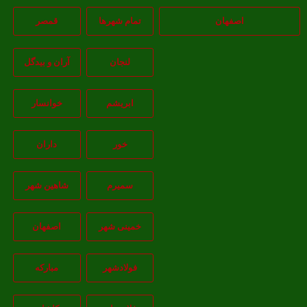
اصفهان
تمام شهر‌ها
قمصر
لنجان
آران و بیدگل
ابریشم
خوانسار
خور
داران
سمیرم
شاهین شهر
خمینی شهر
اصفهان
فولادشهر
مبارکه