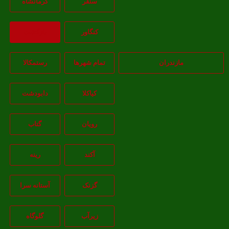
سنقر
کرمانشاه
کنگاور
بازگشت
مازندران
تمام شهر‌ها
رستمکالا
کیاکلا
دابودشت
رویان
گتاب
آکند
رینه
گزنک
آستانه سرا
زیرآب
گلوگاه