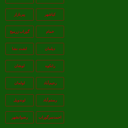
کیاشهر
پیربازار
خمام
گوراب زرمیخ
دیلمان
لشت نشا
رانکوه
لوشان
رحیم‌آباد
لولمان
رستم‌آباد
لوندویل
احمدسرگوراب
رضوانشهر