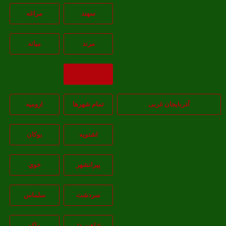
سهند
مراغه
مرند
ميانه
بازگشت
آذربایجان غربی
تمام شهر‌ها
اروميه
اشنويه
بوکان
پيرانشهر
خوي
سردشت
سلماس
شاهين دژ
ماکو