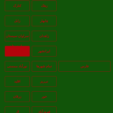
زهک
کنارک
چابهار
زابل
زاهدان
سراوان-سيستان
و بلوچستان
ايرانشهر
بازگشت
فارس
تمام شهر‌ها
نورآباد ممسنی
نی‌ریز
اقلید
خور
زرقان
فیروزآباد
لار