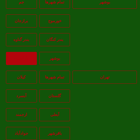
بوشهر
تمام شهر‌ها
جم
خورموج
برازجان
بندر کنگان
بندر گناوه
بوشهر
بازگشت
تهران
تمام شهر‌ها
کیلان
گلستان
آبسرد
آبعلی
ارجمند
باقرشهر
جوادآباد