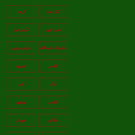
کلاردشت
ارطه
خلیل شهر
کوهی‌خیل
امامزاده عبدالله
خوش رودپی
کیاسر
شیرود
آمل
بابل
بابلسر
بهشهر
تنکابن
جويبار