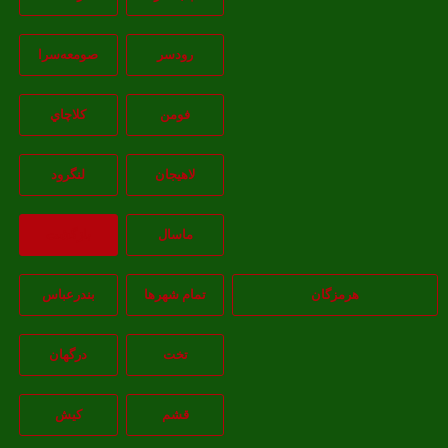
رودسر
صومعه‌سرا
فومن
کلاچاي
لاهيجان
لنگرود
ماسال
بازگشت
هرمزگان
تمام شهر‌ها
بندرعباس
تخت
درگهان
قشم
کيش