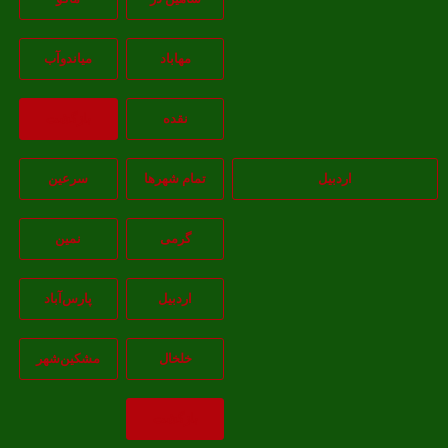
مهاباد
مياندوآب
نقده
بازگشت
اردبیل
تمام شهر‌ها
سرعین
گرمی
نمین
اردبيل
پارس‌آباد
خلخال
مشکين‌شهر
بازگشت