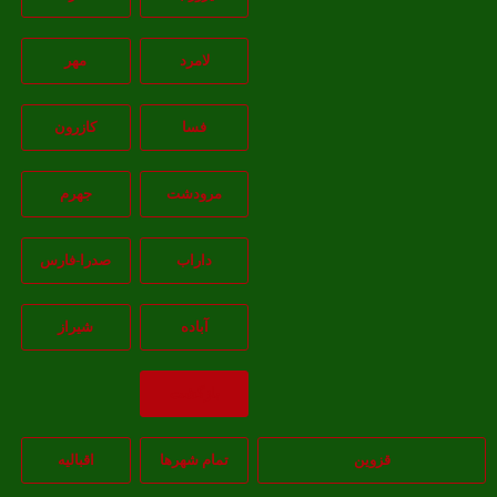
لامرد
مهر
فسا
کازرون
مرودشت
جهرم
داراب
صدرا-فارس
آباده
شيراز
بازگشت
قزوین
تمام شهر‌ها
اقبالیه