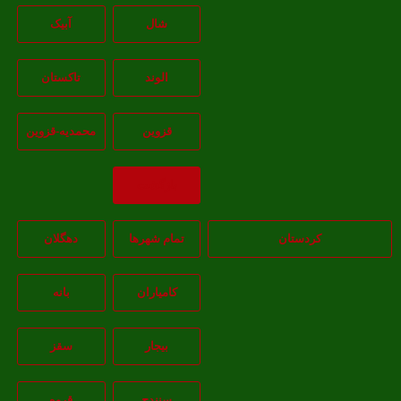
شال
آبيک
الوند
تاکستان
قزوين
محمديه-قزوين
بازگشت
کردستان
تمام شهر‌ها
دهگلان
کامیاران
بانه
بيجار
سقز
سنندج
قروه