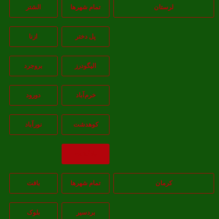
لرستان
تمام شهر‌ها
الشتر
پل دختر
ازنا
اليگودرز
بروجرد
خرم‌آباد
دورود
کوهدشت
نورآباد
بازگشت
کرمان
تمام شهر‌ها
بافت
بردسیر
بلوک