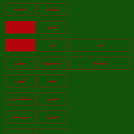
دوگنبدان
دهدشت
ياسوج
بازگشت
قم
قم
بازگشت
کرمانشاه
تمام شهر‌ها
بیستون
صحنه
گهواره
هرسین
اسلام‌‌آباد غرب
جوانرود
سرپل ذهاب