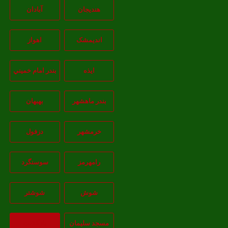
هندیجان
آبادان
انديمشک
اهواز
ايذه
بندر امام خميني
بندر ماهشهر
بهبهان
خرمشهر
دزفول
رامهرمز
سوسنگرد
شوش
شوشتر
مسجد سليمان
بازگشت