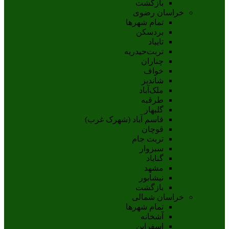
بازگشت
خراسان رضوی
تمام شهر‌ها
بردسکن
تایباد
تربت‌حیدریه
چناران
خواف
شاندیز
ملک‌آباد
طرقبه
گلبهار
قاسم آباد (شهرک غرب)
قوچان
تربت جام
سبزوار
گناباد
مشهد
نيشابور
بازگشت
خراسان شمالی
تمام شهر‌ها
آشخانه
اسفراين