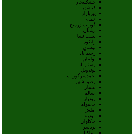
خشکبیجار
کیاشهر
پیربازار
خمام
گوراب زرمیخ
دیلمان
لشت نشا
رانکوه
لوشان
رحیم‌آباد
لولمان
رستم‌آباد
لوندویل
احمدسرگوراب
رضوانشهر
لیسار
اسالم
رودبار
ماسوله
املش
رودبنه
ماکلوان
بره‌سر
زیباکنار