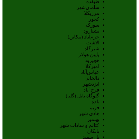
طبقده
سلمان‌شهر
مرزیکلا
کجور
سورک
نشتارود
خرم‌آباد (تنکابن)
آلاشت
شیرگاه
پایین هولار
هچیرود
امیرکلا
عباس‌آباد
دالخانی
ایزدشهر
فرح آباد
گلوگاه بابل (گلیا)
بلده
فریم
هادی شهر
بهنمیر
کتالم و سادات شهر
بابکان
پل سفید