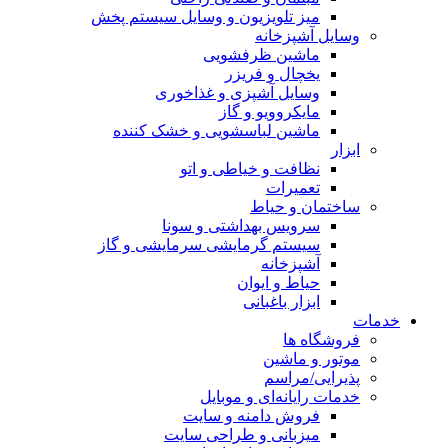
میز تلویزیون و وسایل سیستم پخش
وسایل آشپزخانه
ماشین ظرفشویی
یخچال و فریزر
وسایل آشپزی و غذاخوری
مایکروویو و گاز
ماشین لباسشویی و خشک کننده
ابزار
نظافت و خیاطی و اتو
تعمیرات
ساختمان و حیاط
سرویس بهداشتی و سونا
سیستم گرمایشی سرمایشی و گاز
آشپزخانه
حیاط و ایوان
ابزار باغبانی
خدمات
فروشگاه ها
موتور و ماشین
پذیرایی/مراسم
خدمات رایانه‌ای و موبایل
فروش دامنه و سایت
میزبانی و طراحی سایت