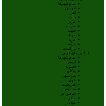
تمام شهر‌ها
آذرشهر
اهر
بناب
تبريز
سراب
سهند
مراغه
مرند
ميانه
بازگشت
آذربایجان غربی
تمام شهر‌ها
اروميه
اشنويه
بوکان
پيرانشهر
خوي
سردشت
سلماس
شاهين دژ
ماکو
مهاباد