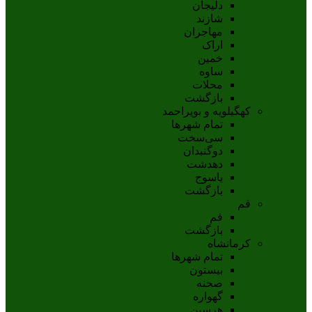
دلیجان
شازند
مهاجران
اراک
خمين
ساوه
محلات
بازگشت
کهگیلویه و بویراحمد
تمام شهر‌ها
سی‌سخت
دوگنبدان
دهدشت
ياسوج
بازگشت
قم
قم
بازگشت
کرمانشاه
تمام شهر‌ها
بیستون
صحنه
گهواره
هرسین