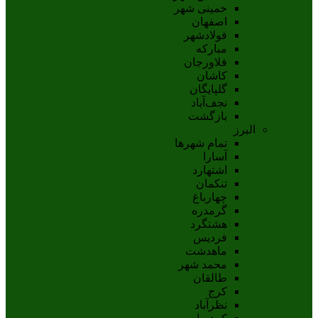
خمینی شهر
اصفهان
فولادشهر
مبارکه
فلاورجان
کاشان
گلپايگان
نجف‌آباد
بازگشت
البرز
تمام شهر‌ها
آسارا
اشتهارد
تنکمان
چهارباغ
گرمدره
هشتگرد
فردیس
ماهدشت
محمد شهر
طالقان
کرج
نظرآباد