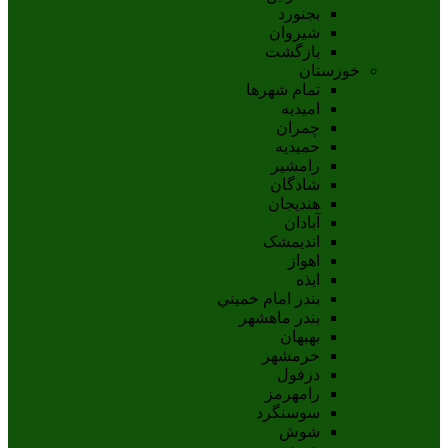
بجنورد
شيروان
بازگشت
خوزستان
تمام شهر‌ها
امیدیه
چمران
حمیدیه
رامشیر
شادگان
هندیجان
آبادان
انديمشک
اهواز
ايذه
بندر امام خميني
بندر ماهشهر
بهبهان
خرمشهر
دزفول
رامهرمز
سوسنگرد
شوش