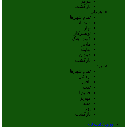
هرمز
بازگشت
همدان
تمام شهر‌ها
اسدآباد
بهار
تويسرکان
کبودراهنگ
ملاير
نهاوند
همدان
بازگشت
یزد
تمام شهر‌ها
اردکان
بافق
تفت
حميديا
مهریز
ميبد
يزد
بازگشت
ورود / ثبت نام