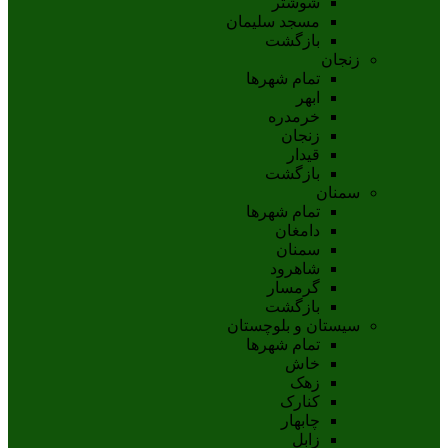
شوشتر
مسجد سليمان
بازگشت
زنجان
تمام شهر‌ها
ابهر
خرمدره
زنجان
قيدار
بازگشت
سمنان
تمام شهر‌ها
دامغان
سمنان
شاهرود
گرمسار
بازگشت
سیستان و بلوچستان
تمام شهر‌ها
خاش
زهک
کنارک
چابهار
زابل