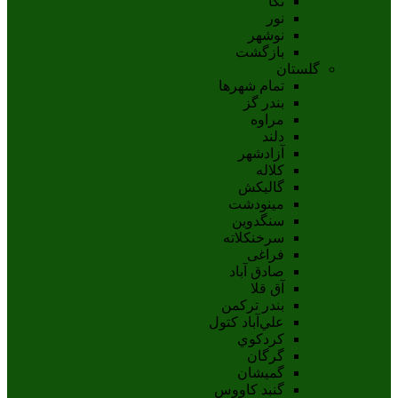
نکا
نور
نوشهر
بازگشت
گلستان
تمام شهر‌ها
بندر گز
مراوه
دلند
آزادشهر
کلاله
گالیکش
مینودشت
سنگدوین
سرخنکلاته
فراغی
صادق آباد
آق قلا
بندر ترکمن
علي‌آباد کتول
کردکوي
گرگان
گميشان
گنبد کاووس