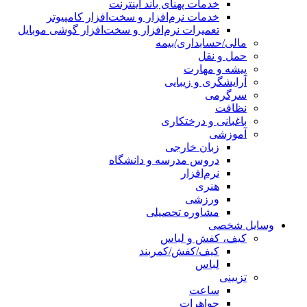
خدمات پهنای باند اینترنت
خدمات نرم‌افزار و سخت‌افزار کامپیوتر
تعمیرات نرم‌افزار و سخت‌افزار گوشی موبایل
مالی/حسابداری/بیمه
حمل و نقل
پیشه و مهارت
آرایشگری و زیبایی
سرگرمی
نظافت
باغبانی و درختکاری
آموزشی
زبان خارجی
دروس مدرسه و دانشگاه
نرم‌افزار
هنری
ورزشی
مشاوره تحصیلی
وسایل شخصی
کیف، کفش و لباس
کیف/کفش/کمربند
لباس
تزیینی
ساعت
جواهرات