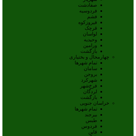
صفادشت
فردوسیه
فشم
فیروزکوه
قرچک
لواسان
وحیدیه
ورامین
بازگشت
چهارمحال و بختیاری
تمام شهر‌ها
سامان
بروجن
شهرکرد
فرخ‌شهر
لردگان
بازگشت
خراسان جنوبی
تمام شهر‌ها
بيرجند
طبس
فردوس
قاين