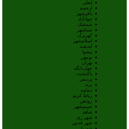
آبعلی
ارجمند
باقرشهر
جوادآباد
شمشک
صباشهر
کهریزک
اسلام‌شهر
اندیشه
پيشوا
بومهن
تهران
چهاردانگه
پاکدشت
پردیس
پرند
دماوند
رباط کریم
رودهن
نسيم‌شهر
شاهد
شهر ری
شهر قدس
شهریار