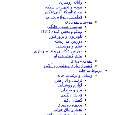
رایانه رومیزی
مودم و تجهیزات شبکه
پرینتر/اسکنر/کپی/فکس
قطعات و لوازم جانبی
صوتی و تصویری
سیستم صوتی خانگی
ویدئو و پخش کننده DVD
تلویزیون و پروژکتور
دوربین مداربسته
فیلم و موسیقی
دوربین عکاسی و فیلم‌برداری
پخش‌کننده همراه
تلفن رومیزی
کنسول، بازی‌ ویدئویی و آنلاین
مربوط به خانه
وسایل و تزئینات خانه
تزئینی و آثار هنری
لوازم روشنایی
میز و صندلی
فرش و گلیم
کمد و بوفه
پرده و رومیزی
تخت و اتاق خواب
مبلمان و صندلی راحتی