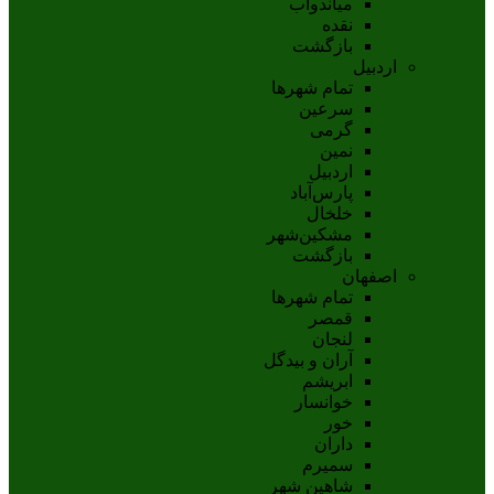
مياندوآب
نقده
بازگشت
اردبیل
تمام شهر‌ها
سرعین
گرمی
نمین
اردبيل
پارس‌آباد
خلخال
مشکين‌شهر
بازگشت
اصفهان
تمام شهر‌ها
قمصر
لنجان
آران و بیدگل
ابریشم
خوانسار
خور
داران
سمیرم
شاهین شهر