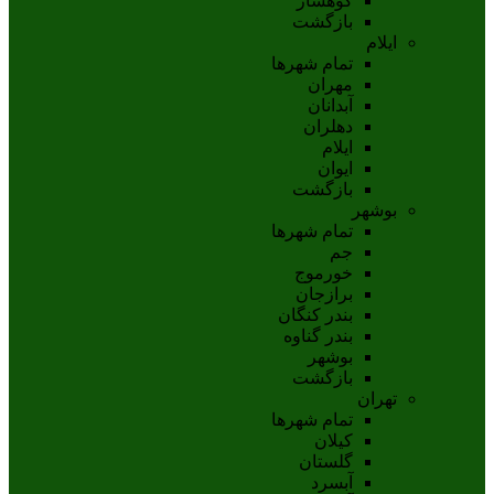
کوهسار
بازگشت
ایلام
تمام شهر‌ها
مهران
آبدانان
دهلران
ايلام
ايوان
بازگشت
بوشهر
تمام شهر‌ها
جم
خورموج
برازجان
بندر کنگان
بندر گناوه
بوشهر
بازگشت
تهران
تمام شهر‌ها
کیلان
گلستان
آبسرد