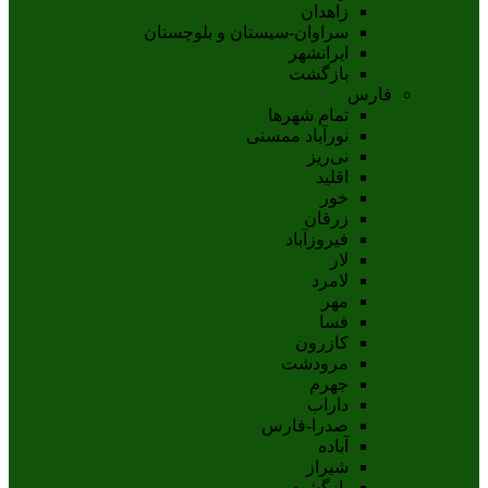
زاهدان
سراوان-سيستان و بلوچستان
ايرانشهر
بازگشت
فارس
تمام شهر‌ها
نورآباد ممسنی
نی‌ریز
اقلید
خور
زرقان
فیروزآباد
لار
لامرد
مهر
فسا
کازرون
مرودشت
جهرم
داراب
صدرا-فارس
آباده
شيراز
بازگشت