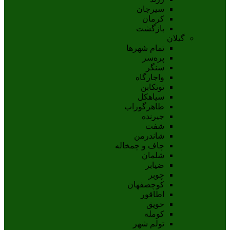
سيرجان
کرمان
بازگشت
گیلان
تمام شهر‌ها
پره‌سر
سنگر
واجارگاه
توتکابن
سیاهکل
طاهرگوراب
جیرنده
شفت
شاندرمن
چاف و چمخاله
شلمان
ضیابر
چوبر
کوچصفهان
اطاقور
حویق
کومله
تولم شهر