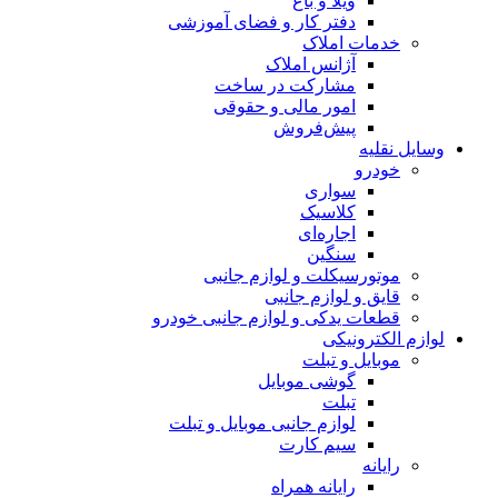
ویلا و باغ
دفتر کار و فضای آموزشی
خدمات املاک
آژانس املاک
مشارکت در ساخت
امور مالی و حقوقی
پیش‌فروش
وسایل نقلیه
خودرو
سواری
کلاسیک
اجاره‌ای
سنگین
موتورسیکلت و لوازم جانبی
قایق و لوازم جانبی
قطعات یدکی و لوازم جانبی خودرو
لوازم الکترونیکی
موبایل و تبلت
گوشی موبایل
تبلت
لوازم جانبی موبایل و تبلت
سیم کارت
رایانه
رایانه همراه