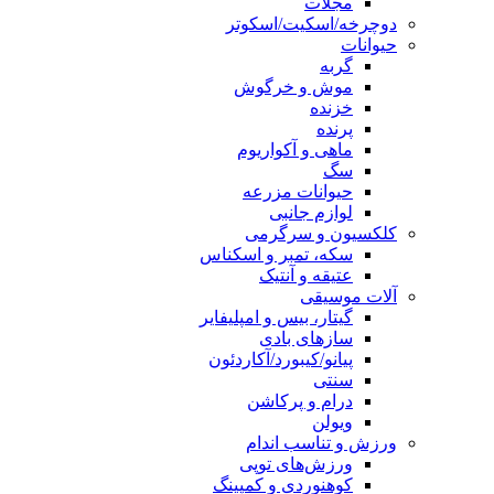
مجلات
دوچرخه/اسکیت/اسکوتر
حیوانات
گربه
موش و خرگوش
خزنده
پرنده
ماهی و آکواریوم
سگ
حیوانات مزرعه
لوازم جانبی
کلکسیون و سرگرمی
سکه، تمبر و اسکناس
عتیقه و آنتیک
آلات موسیقی
گیتار، بیس و امپلیفایر
سازهای بادی
پیانو/کیبورد/آکاردئون
سنتی
درام و پرکاشن
ویولن
ورزش و تناسب اندام
ورزش‌های توپی
کوهنوردی و کمپینگ