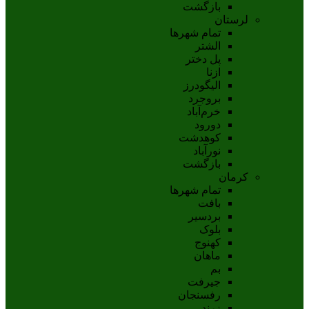
بازگشت
لرستان
تمام شهر‌ها
الشتر
پل دختر
ازنا
اليگودرز
بروجرد
خرم‌آباد
دورود
کوهدشت
نورآباد
بازگشت
کرمان
تمام شهر‌ها
بافت
بردسیر
بلوک
کهنوج
ماهان
بم
جيرفت
رفسنجان
زرند