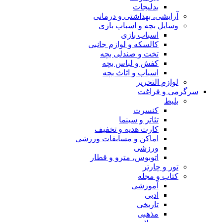
بدلیجات
آرایشی، بهداشتی و درمانی
وسایل بچه و اسباب بازی
اسباب بازی
کالسکه و لوازم جانبی
تخت و صندلی بچه
کفش و لباس بچه
اسباب و اثاث بچه
لوازم التحریر
سرگرمی و فراغت
بلیط
کنسرت
تئاتر و سینما
کارت هدیه و تخفیف
اماکن و مسابقات ورزشی
ورزشی
اتوبوس، مترو و قطار
تور و چارتر
کتاب و مجله
آموزشی
ادبی
تاریخی
مذهبی