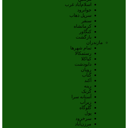
اسلام‌‌آباد غرب
جوانرود
سرپل ذهاب
سنقر
کرمانشاه
کنگاور
بازگشت
مازندران
تمام شهر‌ها
رستمکالا
کیاکلا
دابودشت
رویان
گتاب
آکند
رینه
گزنک
آستانه سرا
زیرآب
گلوگاه
پول
سرخرود
مرزن‌آباد