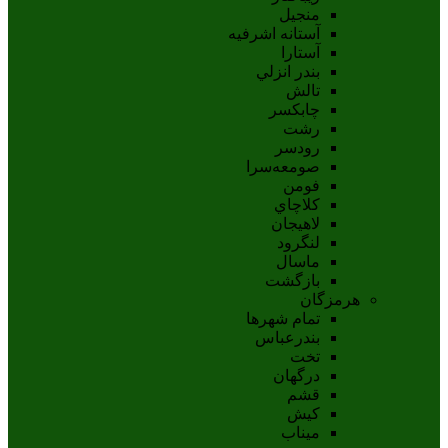
منجیل
آستانه اشرفيه
آستارا
بندر انزلي
تالش
چابکسر
رشت
رودسر
صومعه‌سرا
فومن
کلاچاي
لاهيجان
لنگرود
ماسال
بازگشت
هرمزگان
تمام شهر‌ها
بندرعباس
تخت
درگهان
قشم
کيش
ميناب