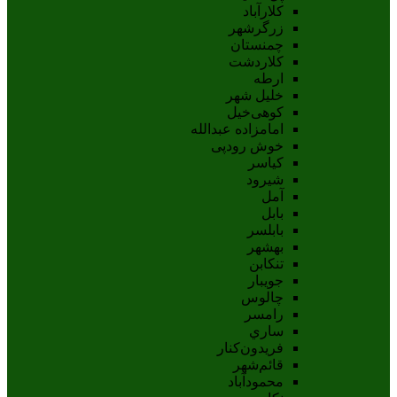
کلارآباد
زرگرشهر
چمنستان
کلاردشت
ارطه
خلیل شهر
کوهی‌خیل
امامزاده عبدالله
خوش رودپی
کیاسر
شیرود
آمل
بابل
بابلسر
بهشهر
تنکابن
جويبار
چالوس
رامسر
ساري
فريدون‌کنار
قائم‌شهر
محمودآباد