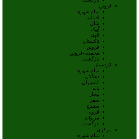
قزوین
تمام شهر‌ها
اقبالیه
شال
آبيک
الوند
تاکستان
قزوين
محمديه-قزوين
بازگشت
کردستان
تمام شهر‌ها
دهگلان
کامیاران
بانه
بيجار
سقز
سنندج
قروه
مريوان
بازگشت
مرکزی
تمام شهر‌ها