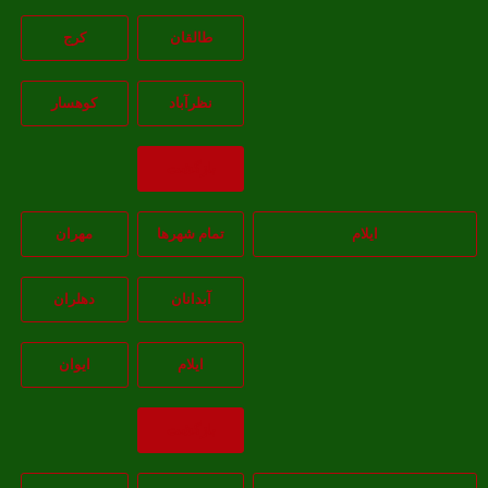
طالقان
کرج
نظرآباد
کوهسار
بازگشت
ایلام
تمام شهر‌ها
مهران
آبدانان
دهلران
ايلام
ايوان
بازگشت