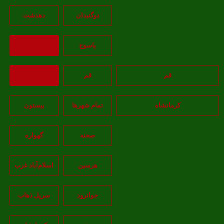
دوگنبدان
دهدشت
ياسوج
بازگشت
قم
قم
بازگشت
کرمانشاه
تمام شهر‌ها
بیستون
صحنه
گهواره
هرسین
اسلام‌‌آباد غرب
جوانرود
سرپل ذهاب