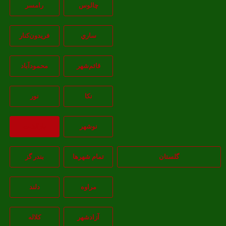
چالوس
رامسر
ساري
فريدون‌کنار
قائم‌شهر
محمودآباد
نکا
نور
نوشهر
بازگشت
گلستان
تمام شهر‌ها
بندر گز
مراوه
دلند
آزادشهر
کلاله