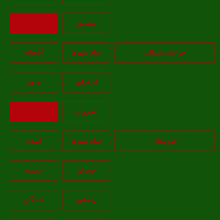
نيشابور
بازگشت
خراسان شمالی
تمام شهر‌ها
آشخانه
اسفراين
بجنورد
شيروان
بازگشت
خوزستان
تمام شهر‌ها
امیدیه
چمران
حمیدیه
رامشیر
شادگان