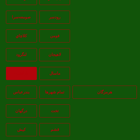
رودسر
صومعه‌سرا
فومن
کلاچاي
لاهيجان
لنگرود
ماسال
بازگشت
هرمزگان
تمام شهر‌ها
بندرعباس
تخت
درگهان
قشم
کيش