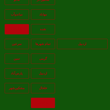
مهاباد
مياندوآب
نقده
بازگشت
اردبیل
تمام شهر‌ها
سرعین
گرمی
نمین
اردبيل
پارس‌آباد
خلخال
مشکين‌شهر
بازگشت