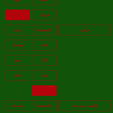
مريوان
بازگشت
مرکزی
تمام شهر‌ها
دلیجان
شازند
مهاجران
اراک
خمين
ساوه
محلات
بازگشت
هگیلویه و بویراحمد
تمام شهر‌ها
سی‌سخت