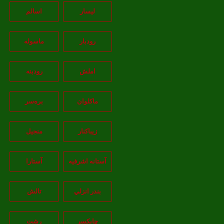
لیسار
اسالم
رودبار
ماسوله
املش
رودبنه
ماکلوان
بره‌سر
زیباکنار
منجیل
آستانه اشرفيه
آستارا
بندر انزلي
تالش
چابکسر
رشت