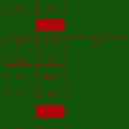
ميناب
هرمز
بازگشت
همدان
تمام شهر‌ها
اسدآباد
بهار
تويسرکان
کبودراهنگ
ملاير
نهاوند
همدان
بازگشت
یزد
تمام شهر‌ها
اردکان