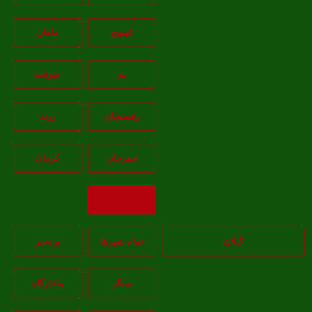
کهنوج
ماهان
بم
جيرفت
رفسنجان
زرند
سيرجان
کرمان
بازگشت
گیلان
تمام شهر‌ها
پره‌سر
سنگر
واجارگاه