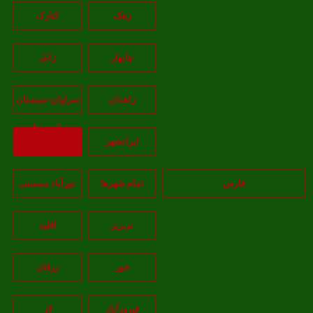
زهک
کنارک
چابهار
زابل
زاهدان
سراوان-سيستان
و بلوچستان
ايرانشهر
بازگشت
فارس
تمام شهر‌ها
نورآباد ممسنی
نی‌ریز
اقلید
خور
زرقان
فیروزآباد
لار