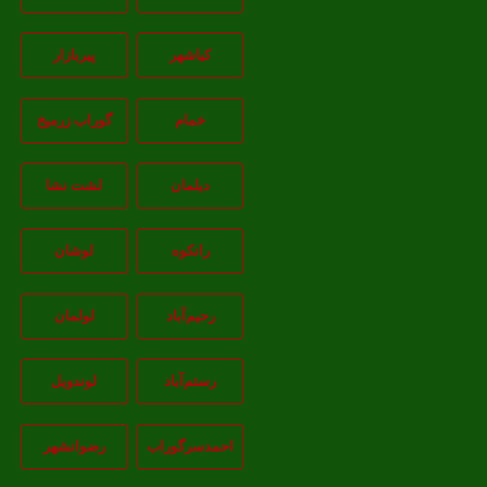
کیاشهر
پیربازار
خمام
گوراب زرمیخ
دیلمان
لشت نشا
رانکوه
لوشان
رحیم‌آباد
لولمان
رستم‌آباد
لوندویل
احمدسرگوراب
رضوانشهر