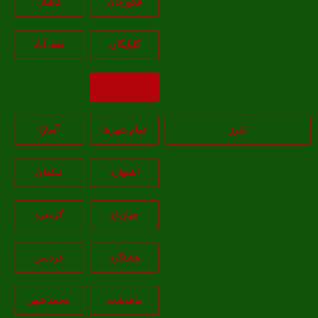
فلاورجان
کاشان
گلپايگان
نجف‌آباد
بازگشت
البرز
تمام شهر‌ها
آسارا
اشتهارد
تنکمان
چهارباغ
گرمدره
هشتگرد
فردیس
ماهدشت
محمد شهر