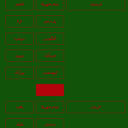
لرستان
تمام شهر‌ها
الشتر
پل دختر
ازنا
اليگودرز
بروجرد
خرم‌آباد
دورود
کوهدشت
نورآباد
بازگشت
کرمان
تمام شهر‌ها
بافت
بردسیر
بلوک