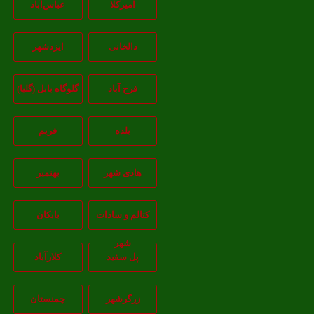
امیرکلا
عباس‌آباد
دالخانی
ایزدشهر
فرح آباد
گلوگاه بابل (گلیا)
بلده
فریم
هادی شهر
بهنمیر
کتالم و سادات
بابکان
شهر
پل سفید
کلارآباد
زرگرشهر
چمنستان