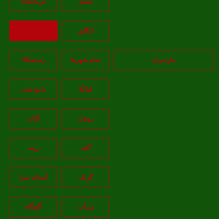
سنقر
کرمانشاه
کنگاور
بازگشت
مازندران
تمام شهر‌ها
رستمکالا
کیاکلا
دابودشت
رویان
گتاب
آکند
رینه
گزنک
آستانه سرا
زیرآب
گلوگاه