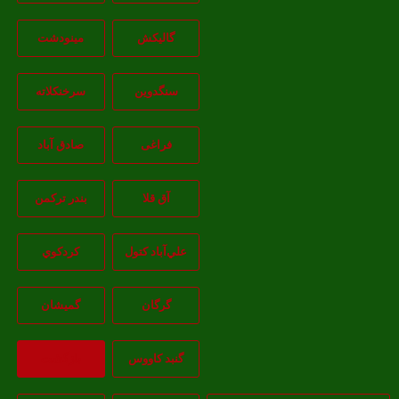
گالیکش
مینودشت
سنگدوین
سرخنکلاته
فراغی
صادق آباد
آق قلا
بندر ترکمن
علي‌آباد کتول
کردکوي
گرگان
گميشان
گنبد کاووس
بازگشت