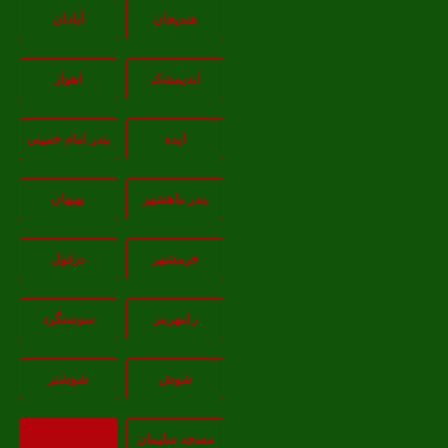
هندیجان
آبادان
انديمشک
اهواز
ايذه
بندر امام خميني
بندر ماهشهر
بهبهان
خرمشهر
دزفول
رامهرمز
سوسنگرد
شوش
شوشتر
مسجد سليمان
بازگشت