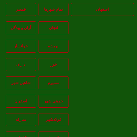
اصفهان
تمام شهر‌ها
قمصر
لنجان
آران و بیدگل
ابریشم
خوانسار
خور
داران
سمیرم
شاهین شهر
خمینی شهر
اصفهان
فولادشهر
مبارکه