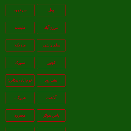
پول
سرخرود
مرزن‌آباد
طبقده
سلمان‌شهر
مرزیکلا
کجور
سورک
نشتارود
خرم‌آباد (تنکابن)
آلاشت
شیرگاه
پایین هولار
هچیرود