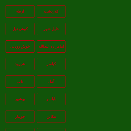
کلاردشت
ارطه
خلیل شهر
کوهی‌خیل
امامزاده عبدالله
خوش رودپی
کیاسر
شیرود
آمل
بابل
بابلسر
بهشهر
تنکابن
جويبار