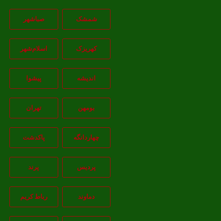
شمشک
صباشهر
کهریزک
اسلام‌شهر
اندیشه
پيشوا
بومهن
تهران
چهاردانگه
پاکدشت
پردیس
پرند
دماوند
رباط کریم