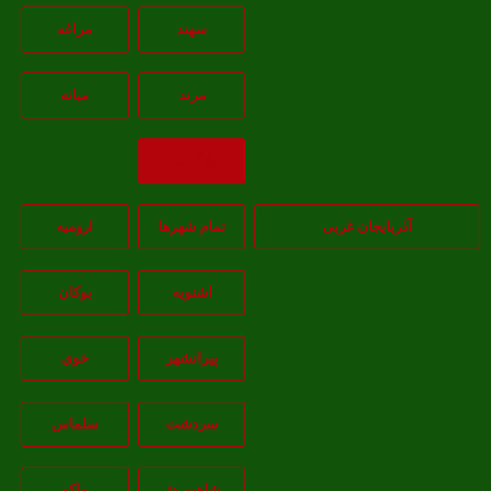
سهند
مراغه
مرند
ميانه
بازگشت
آذربایجان غربی
تمام شهر‌ها
اروميه
اشنويه
بوکان
پيرانشهر
خوي
سردشت
سلماس
شاهين دژ
ماکو