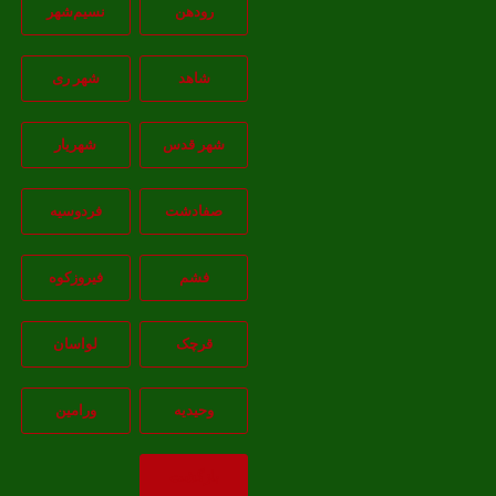
رودهن
نسيم‌شهر
شاهد
شهر ری
شهر قدس
شهریار
صفادشت
فردوسیه
فشم
فیروزکوه
قرچک
لواسان
وحیدیه
ورامین
بازگشت