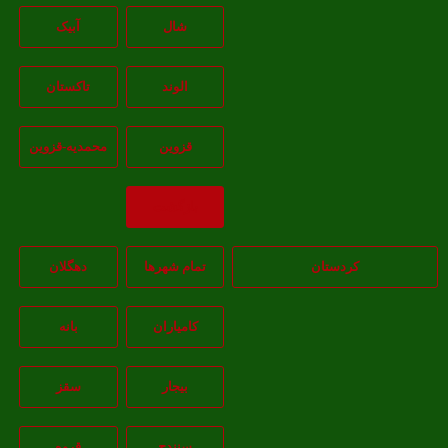
شال
آبيک
الوند
تاکستان
قزوين
محمديه-قزوين
بازگشت
کردستان
تمام شهر‌ها
دهگلان
کامیاران
بانه
بيجار
سقز
سنندج
قروه