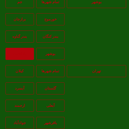
بوشهر
تمام شهر‌ها
جم
خورموج
برازجان
بندر کنگان
بندر گناوه
بوشهر
بازگشت
تهران
تمام شهر‌ها
کیلان
گلستان
آبسرد
آبعلی
ارجمند
باقرشهر
جوادآباد