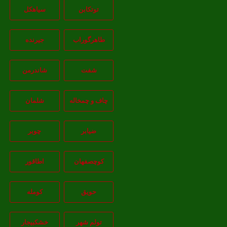
توتکابن
سیاهکل
طاهرگوراب
جیرنده
شفت
شاندرمن
چاف و چمخاله
شلمان
ضیابر
چوبر
کوچصفهان
اطاقور
حویق
کومله
تولم شهر
خشکبیجار