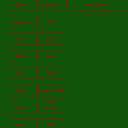
خراسان رضوی
تمام شهر‌ها
بردسکن
تایباد
تربت‌حیدریه
چناران
خواف
شاندیز
ملک‌آباد
طرقبه
گلبهار
قاسم آباد (شهرک
قوچان
غرب)
تربت جام
سبزوار
گناباد
مشهد