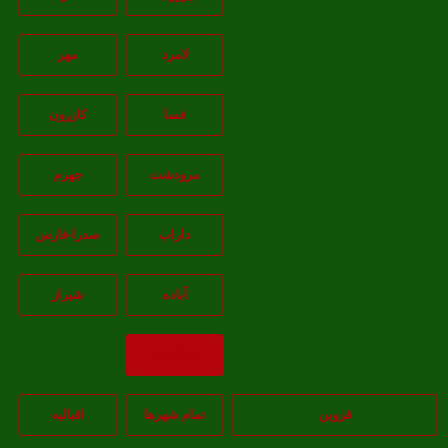
لامرد
مهر
فسا
کازرون
مرودشت
جهرم
داراب
صدرا-فارس
آباده
شيراز
بازگشت
قزوین
تمام شهر‌ها
اقبالیه