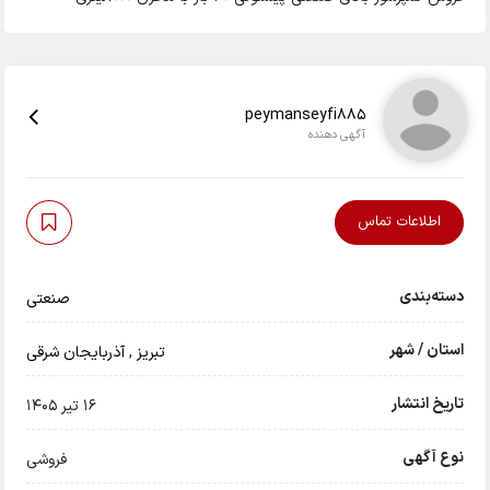
peymanseyfi885
آگهی دهنده
اطلاعات تماس
دسته‌بندی
صنعتی
استان / شهر
تبريز
,
آذربایجان شرقی
تاریخ انتشار
16 تیر 1405
نوع آگهی
فروشی