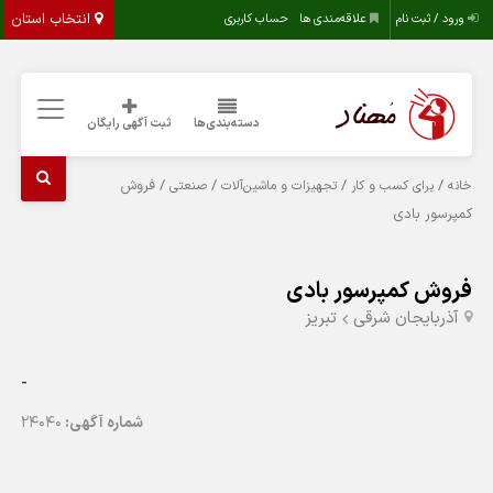
انتخاب استان
ورود / ثبت نام
علاقه‌مندی ها
حساب کاربری
دسته‌بندی‌ها
ثبت آگهی رایگان
/
/
/
/ فروش
خانه
برای کسب و کار
تجهیزات و ماشین‌آلات
صنعتی
کمپرسور بادی
فروش کمپرسور بادی
آذربایجان شرقی
تبريز
-
شماره آگهی:
24040