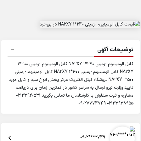
توضیحات آگهی
کابل الومینیوم -زمینی 240*1 NA2XY کابل الومینیوم -زمینی 300*1
NA2XY کابل الومینیوم -زمینی 400*1 NA2XY کابل الومینیوم -زمینی
500*1 NA2XY فروشگاه نیتل الکتریک مرکز پخش انواع سیم و کابل مورد
تایید وزارت نیرو ارسال به سراسر کشور در کمترین زمان برای دریافت
مشاوره و ثبت سفارش با کارشناسان ما تماس بگیرید ۰۲۱۳۳۹۲۰۵۳۱
۰۲۱۳۳۹۳۸۹۵۵ 09027774749
0902****749