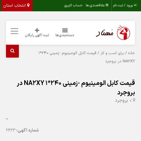
انتخاب استان
ورود / ثبت نام
علاقه‌مندی ها
حساب کاربری
دسته‌بندی‌ها
ثبت آگهی رایگان
/
/ قیمت کابل الومینیوم -زمینی 240*1
خانه
برای کسب و کار
NA2XY در بروجرد
قیمت کابل الومینیوم -زمینی 240*1 NA2XY در
بروجرد
بروجرد
-
شماره آگهی:
2623