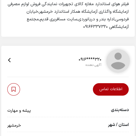
فیلتر هوای استاندارد مغازه کالای تجهیزات نمایندگی فروش لوازم مصرفی
ازمایشگاه واگذاری آزمایشگاه همکار استاندارد خرمشهر,خیابان
فردوسی,اداره بندر و دریانوردی,سایت مسافربری قدیم,مجتمع
آزمایشگاهی 09166337320
0916****320
آگهی دهنده
اطلاعات تماس
دسته‌بندی
پیشه و مهارت
استان / شهر
خرمشهر