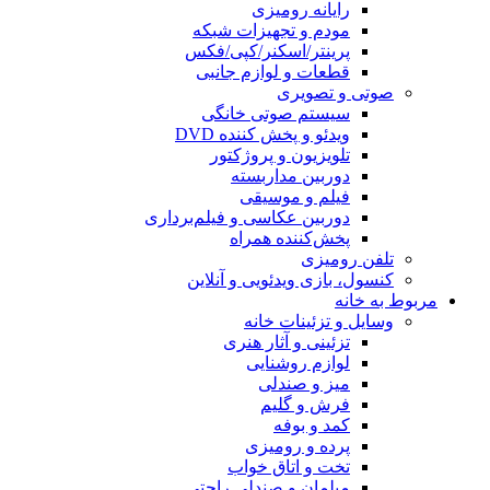
رایانه رومیزی
مودم و تجهیزات شبکه
پرینتر/اسکنر/کپی/فکس
قطعات و لوازم جانبی
صوتی و تصویری
سیستم صوتی خانگی
ویدئو و پخش کننده DVD
تلویزیون و پروژکتور
دوربین مداربسته
فیلم و موسیقی
دوربین عکاسی و فیلم‌برداری
پخش‌کننده همراه
تلفن رومیزی
کنسول، بازی‌ ویدئویی و آنلاین
مربوط به خانه
وسایل و تزئینات خانه
تزئینی و آثار هنری
لوازم روشنایی
میز و صندلی
فرش و گلیم
کمد و بوفه
پرده و رومیزی
تخت و اتاق خواب
مبلمان و صندلی راحتی