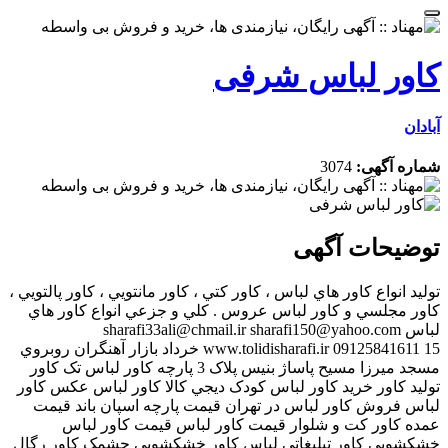
کاور لباس شرفی
آبادان
شماره آگهی:
3074
توضیحات آگهی
توليد انواع کاور هاي لباس ، کاور کتي ، کاور مانتويي ، کاور پالتويي ،
کاور مجلسي و کاور لباس عروس . کلي و جزعي انواع کاور هاي
لباس sharafi33ali@chmail.ir sharafi150@yahoo.com
www.tolidisharafi.ir 09125841611 15 خرداد بازار آهنگران روبروي
مسجد ميرزا مسيح پاساژ بنيس پلاک 3 پارچه کاور لباس تک کاور
توليد کاور خريد کاور لباس کودک ديجي کالا کاور لباس عکس کاور
لباس فروش کاور لباس در تهران قيمت پارچه اسپان باند قيمت
عمده کاور کت و شلوار قيمت کاور لباس قيمت کاور لباس
خشکشويي کاور تبليغاتي لباس کاور خشکشويي چشمک کاور رگال