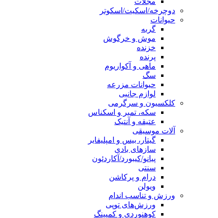
مجلات
دوچرخه/اسکیت/اسکوتر
حیوانات
گربه
موش و خرگوش
خزنده
پرنده
ماهی و آکواریوم
سگ
حیوانات مزرعه
لوازم جانبی
کلکسیون و سرگرمی
سکه، تمبر و اسکناس
عتیقه و آنتیک
آلات موسیقی
گیتار، بیس و امپلیفایر
سازهای بادی
پیانو/کیبورد/آکاردئون
سنتی
درام و پرکاشن
ویولن
ورزش و تناسب اندام
ورزش‌های توپی
کوهنوردی و کمپینگ