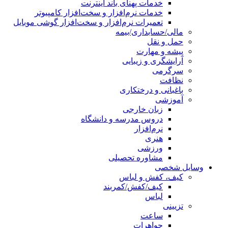
خدمات پهنای باند اینترنت
خدمات نرم‌افزار و سخت‌افزار کامپیوتر
تعمیرات نرم‌افزار و سخت‌افزار گوشی موبایل
مالی/حسابداری/بیمه
حمل و نقل
پیشه و مهارت
آرایشگری و زیبایی
سرگرمی
نظافت
باغبانی و درختکاری
آموزشی
زبان خارجی
دروس مدرسه و دانشگاه
نرم‌افزار
هنری
ورزشی
مشاوره تحصیلی
وسایل شخصی
کیف، کفش و لباس
کیف/کفش/کمربند
لباس
تزیینی
ساعت
جواهرات