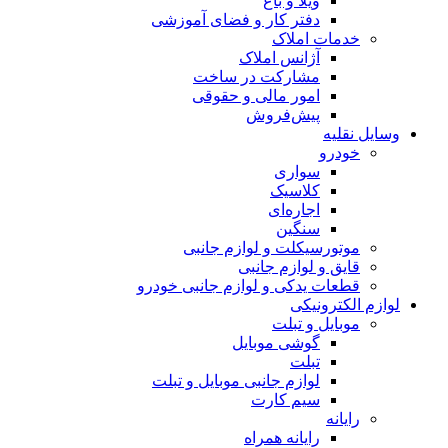
ویلا و باغ
دفتر کار و فضای آموزشی
خدمات املاک
آژانس املاک
مشارکت در ساخت
امور مالی و حقوقی
پیش‌فروش
وسایل نقلیه
خودرو
سواری
کلاسیک
اجاره‌ای
سنگین
موتورسیکلت و لوازم جانبی
قایق و لوازم جانبی
قطعات یدکی و لوازم جانبی خودرو
لوازم الکترونیکی
موبایل و تبلت
گوشی موبایل
تبلت
لوازم جانبی موبایل و تبلت
سیم کارت
رایانه
رایانه همراه