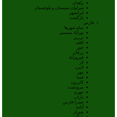
زاهدان
سراوان-سيستان و بلوچستان
ايرانشهر
بازگشت
فارس
تمام شهر‌ها
نورآباد ممسنی
نی‌ریز
اقلید
خور
زرقان
فیروزآباد
لار
لامرد
مهر
فسا
کازرون
مرودشت
جهرم
داراب
صدرا-فارس
آباده
شيراز
بازگشت