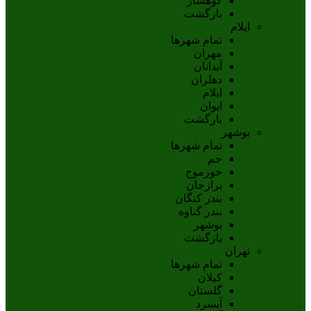
کوهسار
بازگشت
ایلام
تمام شهر‌ها
مهران
آبدانان
دهلران
ايلام
ايوان
بازگشت
بوشهر
تمام شهر‌ها
جم
خورموج
برازجان
بندر کنگان
بندر گناوه
بوشهر
بازگشت
تهران
تمام شهر‌ها
کیلان
گلستان
آبسرد