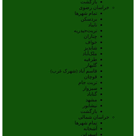
بازگشت
خراسان رضوی
تمام شهر‌ها
بردسکن
تایباد
تربت‌حیدریه
چناران
خواف
شاندیز
ملک‌آباد
طرقبه
گلبهار
قاسم آباد (شهرک غرب)
قوچان
تربت جام
سبزوار
گناباد
مشهد
نيشابور
بازگشت
خراسان شمالی
تمام شهر‌ها
آشخانه
اسفراين