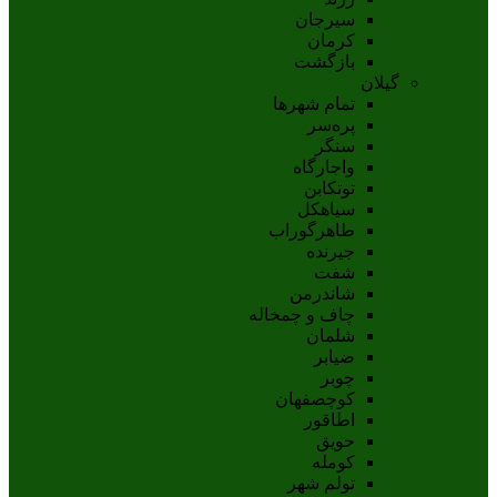
سيرجان
کرمان
بازگشت
گیلان
تمام شهر‌ها
پره‌سر
سنگر
واجارگاه
توتکابن
سیاهکل
طاهرگوراب
جیرنده
شفت
شاندرمن
چاف و چمخاله
شلمان
ضیابر
چوبر
کوچصفهان
اطاقور
حویق
کومله
تولم شهر