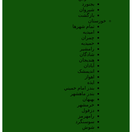
بجنورد
شيروان
بازگشت
خوزستان
تمام شهر‌ها
امیدیه
چمران
حمیدیه
رامشیر
شادگان
هندیجان
آبادان
انديمشک
اهواز
ايذه
بندر امام خميني
بندر ماهشهر
بهبهان
خرمشهر
دزفول
رامهرمز
سوسنگرد
شوش