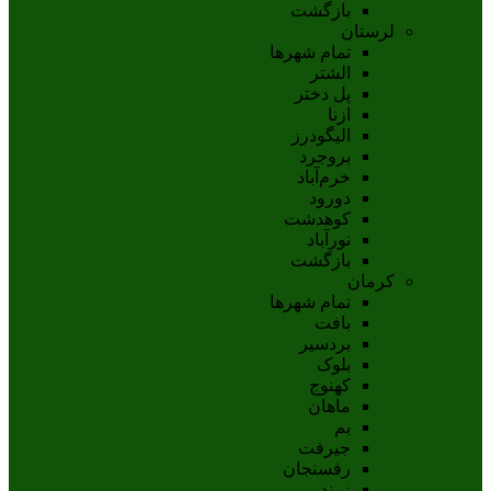
بازگشت
لرستان
تمام شهر‌ها
الشتر
پل دختر
ازنا
اليگودرز
بروجرد
خرم‌آباد
دورود
کوهدشت
نورآباد
بازگشت
کرمان
تمام شهر‌ها
بافت
بردسیر
بلوک
کهنوج
ماهان
بم
جيرفت
رفسنجان
زرند