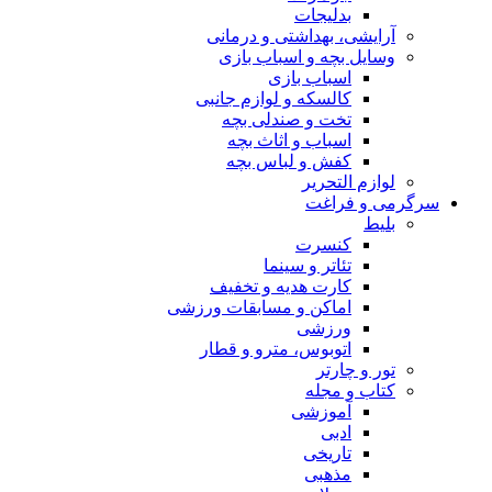
بدلیجات
آرایشی، بهداشتی و درمانی
وسایل بچه و اسباب بازی
اسباب بازی
کالسکه و لوازم جانبی
تخت و صندلی بچه
اسباب و اثاث بچه
کفش و لباس بچه
لوازم التحریر
سرگرمی و فراغت
بلیط
کنسرت
تئاتر و سینما
کارت هدیه و تخفیف
اماکن و مسابقات ورزشی
ورزشی
اتوبوس، مترو و قطار
تور و چارتر
کتاب و مجله
آموزشی
ادبی
تاریخی
مذهبی