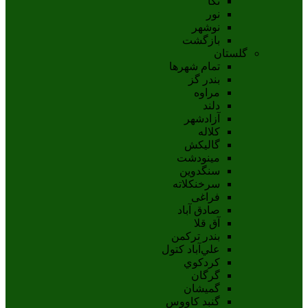
نکا
نور
نوشهر
بازگشت
گلستان
تمام شهر‌ها
بندر گز
مراوه
دلند
آزادشهر
کلاله
گالیکش
مینودشت
سنگدوین
سرخنکلاته
فراغی
صادق آباد
آق قلا
بندر ترکمن
علي‌آباد کتول
کردکوي
گرگان
گميشان
گنبد کاووس