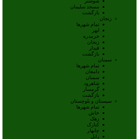
شوشتر
مسجد سليمان
بازگشت
زنجان
تمام شهر‌ها
ابهر
خرمدره
زنجان
قيدار
بازگشت
سمنان
تمام شهر‌ها
دامغان
سمنان
شاهرود
گرمسار
بازگشت
سیستان و بلوچستان
تمام شهر‌ها
خاش
زهک
کنارک
چابهار
زابل