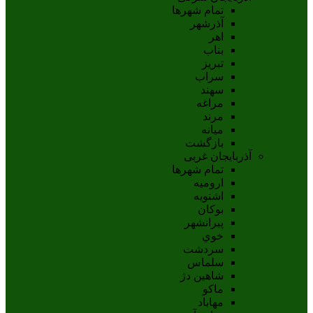
تمام شهر‌ها
آذرشهر
اهر
بناب
تبريز
سراب
سهند
مراغه
مرند
ميانه
بازگشت
آذربایجان غربی
تمام شهر‌ها
اروميه
اشنويه
بوکان
پيرانشهر
خوي
سردشت
سلماس
شاهين دژ
ماکو
مهاباد