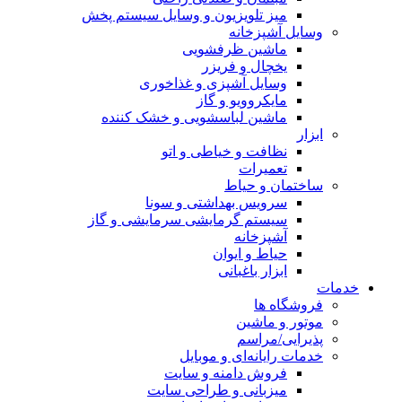
میز تلویزیون و وسایل سیستم پخش
وسایل آشپزخانه
ماشین ظرفشویی
یخچال و فریزر
وسایل آشپزی و غذاخوری
مایکروویو و گاز
ماشین لباسشویی و خشک کننده
ابزار
نظافت و خیاطی و اتو
تعمیرات
ساختمان و حیاط
سرویس بهداشتی و سونا
سیستم گرمایشی سرمایشی و گاز
آشپزخانه
حیاط و ایوان
ابزار باغبانی
خدمات
فروشگاه ها
موتور و ماشین
پذیرایی/مراسم
خدمات رایانه‌ای و موبایل
فروش دامنه و سایت
میزبانی و طراحی سایت