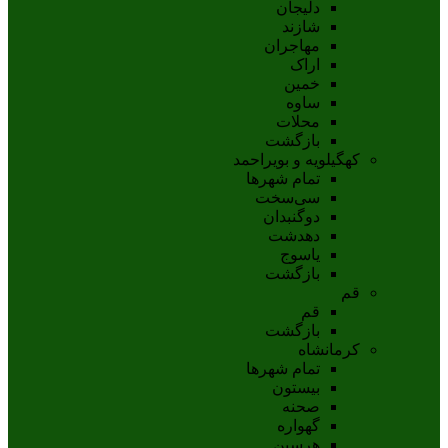
دلیجان
شازند
مهاجران
اراک
خمين
ساوه
محلات
بازگشت
کهگیلویه و بویراحمد
تمام شهر‌ها
سی‌سخت
دوگنبدان
دهدشت
ياسوج
بازگشت
قم
قم
بازگشت
کرمانشاه
تمام شهر‌ها
بیستون
صحنه
گهواره
هرسین