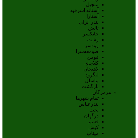
منجیل
آستانه اشرفيه
آستارا
بندر انزلي
تالش
چابکسر
رشت
رودسر
صومعه‌سرا
فومن
کلاچاي
لاهيجان
لنگرود
ماسال
بازگشت
هرمزگان
تمام شهر‌ها
بندرعباس
تخت
درگهان
قشم
کيش
ميناب