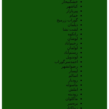
خشکبیجار
کیاشهر
پیربازار
خمام
گوراب زرمیخ
دیلمان
لشت نشا
رانکوه
لوشان
رحیم‌آباد
لولمان
رستم‌آباد
لوندویل
احمدسرگوراب
رضوانشهر
لیسار
اسالم
رودبار
ماسوله
املش
رودبنه
ماکلوان
بره‌سر
زیباکنار