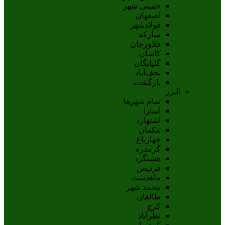
خمینی شهر
اصفهان
فولادشهر
مبارکه
فلاورجان
کاشان
گلپايگان
نجف‌آباد
بازگشت
البرز
تمام شهر‌ها
آسارا
اشتهارد
تنکمان
چهارباغ
گرمدره
هشتگرد
فردیس
ماهدشت
محمد شهر
طالقان
کرج
نظرآباد