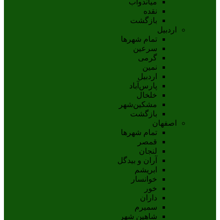
مياندوآب
نقده
بازگشت
اردبیل
تمام شهر‌ها
سرعین
گرمی
نمین
اردبيل
پارس‌آباد
خلخال
مشکين‌شهر
بازگشت
اصفهان
تمام شهر‌ها
قمصر
لنجان
آران و بیدگل
ابریشم
خوانسار
خور
داران
سمیرم
شاهین شهر