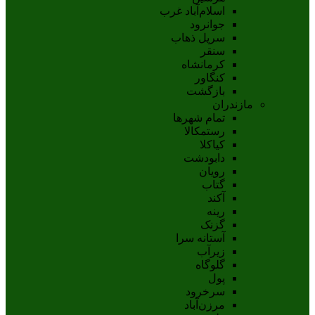
اسلام‌‌آباد غرب
جوانرود
سرپل ذهاب
سنقر
کرمانشاه
کنگاور
بازگشت
مازندران
تمام شهر‌ها
رستمکالا
کیاکلا
دابودشت
رویان
گتاب
آکند
رینه
گزنک
آستانه سرا
زیرآب
گلوگاه
پول
سرخرود
مرزن‌آباد