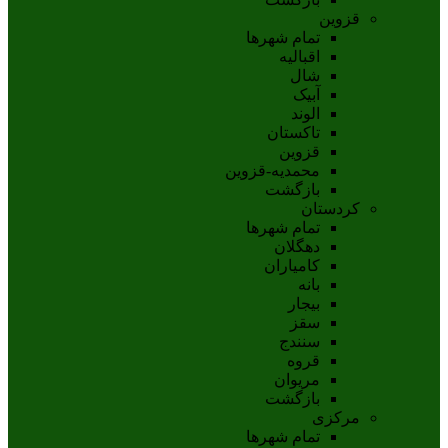
قزوین
تمام شهر‌ها
اقبالیه
شال
آبيک
الوند
تاکستان
قزوين
محمديه-قزوين
بازگشت
کردستان
تمام شهر‌ها
دهگلان
کامیاران
بانه
بيجار
سقز
سنندج
قروه
مريوان
بازگشت
مرکزی
تمام شهر‌ها