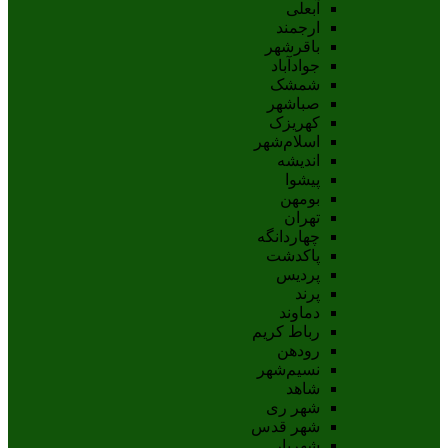
آبعلی
ارجمند
باقرشهر
جوادآباد
شمشک
صباشهر
کهریزک
اسلام‌شهر
اندیشه
پيشوا
بومهن
تهران
چهاردانگه
پاکدشت
پردیس
پرند
دماوند
رباط کریم
رودهن
نسيم‌شهر
شاهد
شهر ری
شهر قدس
شهریار