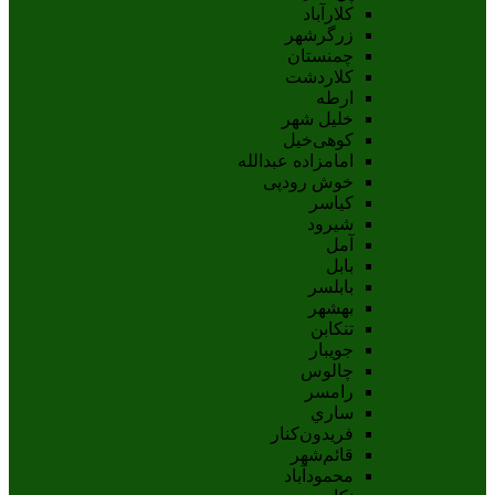
کلارآباد
زرگرشهر
چمنستان
کلاردشت
ارطه
خلیل شهر
کوهی‌خیل
امامزاده عبدالله
خوش رودپی
کیاسر
شیرود
آمل
بابل
بابلسر
بهشهر
تنکابن
جويبار
چالوس
رامسر
ساري
فريدون‌کنار
قائم‌شهر
محمودآباد