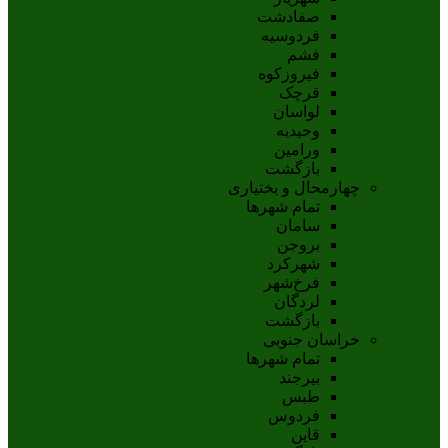
صفادشت
فردوسیه
فشم
فیروزکوه
قرچک
لواسان
وحیدیه
ورامین
بازگشت
چهارمحال و بختیاری
تمام شهر‌ها
سامان
بروجن
شهرکرد
فرخ‌شهر
لردگان
بازگشت
خراسان جنوبی
تمام شهر‌ها
بيرجند
طبس
فردوس
قاين