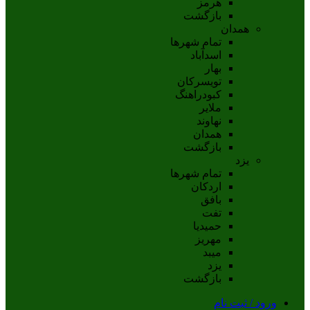
هرمز
بازگشت
همدان
تمام شهر‌ها
اسدآباد
بهار
تويسرکان
کبودراهنگ
ملاير
نهاوند
همدان
بازگشت
یزد
تمام شهر‌ها
اردکان
بافق
تفت
حميديا
مهریز
ميبد
يزد
بازگشت
ورود / ثبت نام