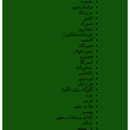
طبقده
سلمان‌شهر
مرزیکلا
کجور
سورک
نشتارود
خرم‌آباد (تنکابن)
آلاشت
شیرگاه
پایین هولار
هچیرود
امیرکلا
عباس‌آباد
دالخانی
ایزدشهر
فرح آباد
گلوگاه بابل (گلیا)
بلده
فریم
هادی شهر
بهنمیر
کتالم و سادات شهر
بابکان
پل سفید