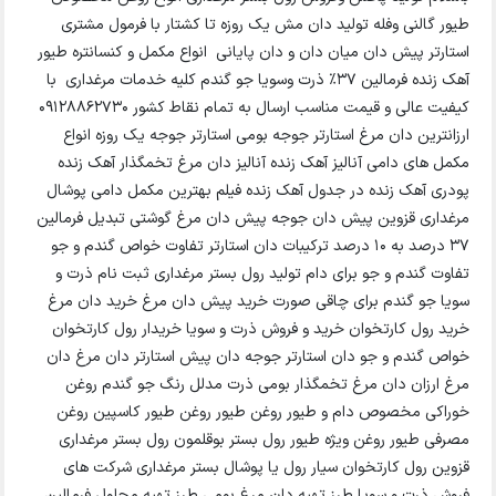
طیور گالنی وفله تولید دان مش یک روزه تا کشتار با فرمول مشتری
استارتر پیش دان میان دان و دان پایانی انواع مکمل و کنسانتره طیور
آهک زنده فرمالین ۳۷٪ ذرت وسویا جو گندم کلیه خدمات مرغداری با
کیفیت عالی و قیمت مناسب ارسال به تمام نقاط کشور 09128862730
ارزانترین دان مرغ استارتر جوجه بومی استارتر جوجه یک روزه انواع
مکمل های دامی آنالیز آهک زنده آنالیز دان مرغ تخمگذار آهک زنده
پودری آهک زنده در جدول آهک زنده فیلم بهترین مکمل دامی پوشال
مرغداری قزوین پیش دان جوجه پیش دان مرغ گوشتی تبدیل فرمالین
37 درصد به 10 درصد ترکیبات دان استارتر تفاوت خواص گندم و جو
تفاوت گندم و جو برای دام تولید رول بستر مرغداری ثبت نام ذرت و
سویا جو گندم برای چاقی صورت خرید پیش دان مرغ خرید دان مرغ
خرید رول کارتخوان خرید و فروش ذرت و سویا خریدار رول کارتخوان
خواص گندم و جو دان استارتر جوجه دان پیش استارتر دان مرغ دان
مرغ ارزان دان مرغ تخمگذار بومی ذرت مدلل رنگ جو گندم روغن
خوراکی مخصوص دام و طیور روغن طیور روغن طیور کاسپین روغن
مصرفی طیور روغن ویژه طیور رول بستر بوقلمون رول بستر مرغداری
قزوین رول کارتخوان سیار رول یا پوشال بستر مرغداری شرکت های
فروش ذرت و سویا طرز تهیه دان مرغ بومی طرز تهیه محلول فرمالین