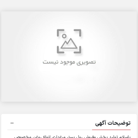
توضیحات آگهی
باسلام تولید پخش وفروش رول بستر مرغداری انواع روغن مخصوص