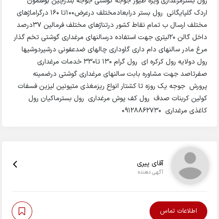
رول بسترمرغداری ویژه طیور جوجه گوشتی جوجه بلدرچین بوقلمون
اردک گلپایگانی رول بستر درابعادمختلف درعرض۱۰۰تا ۱۶۰ درگراماژهای
مختلف ارسال ب تمام نقاط کشور درتناژهای مختلف فرمالین ۳۷درصد
داخل گالن ۲۰لیتری جهت استفاده درسالنهای مرغداری گوشتی تخم گذار
مرغ مادر سالنهای دام داری گاوداری چالهای ضدعفونی درشیردوشیها
رول دولایه رول کرکره ای رول گرام ۱۳۰ تا۳۳۰ خدمات مرغداری
صفرتاصد جهت مشاوره بابت سالنهای مرغداری گوشتی درضمینه
پرورش جوجه یک روزه تا کشتار انواع ریزمغذی متیونین لیزین فسفات
کولین کربنات صدف رول کف پوش مرغداری رول بسترماکیان رول
کاغذی مرغداری 09128862730
آقای پیری
آگهی دهنده
اطلاعات تماس