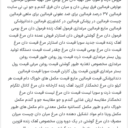
عوارض فرمالین فرق پیش دان و میان دان فرق گندم و جو نی نی سایت
فرمالین ۳۷ درصد فرمالین برای ضد عفونی فرمالین برای ماهی فرمالین
چیست فرمالین در پزشکی فرمالین در کشاورزی فرمالین دندانپزشکی
فرمالین مایع فرمالین مرغداری فرمول آهک زنده فرمول دان مرغ بومی
فرمول دان مرغ گوشتی فروش دان استارتر فروش عمده دان مرغ قیمت
آهک زنده قیمت جدید سویا قیمت دان استارتر مرغ قیمت دان مرغ
قیمت دان مرغ بومی قیمت دان مرغ چقدر است قیمت دستگاه تولید
رول بستر مرغداری قیمت ذرت قیمت روز روغن طیور قیمت روغن
مرغداری مخصوص تغذیه طیور گوشتی قیمت روغن مرغی قیمت رول
بستر مرغداری قزوین قیمت رول کارتن قیمت سویا قیمت فرمالین
دندانپزشکی قیمت فرمالین مایع قیمت مکمل های خوراک دام قیمت هر
کیلو دان مرغ تخمگذار کاربرد آهک زنده کارخانه دان مرغ کانال تلگرام
قیمت ذرت و سویا لیست قیمت دان مرغ لیست قیمت دان مرغ
تخمگذار مقایسه ارزش غذایی گندم و جو مقایسه جو و گندم مکمل
خوراک دام و طیور مکمل کنسانتره مکمل معدنی دام مکمل های طیور
مکمل ویتا دام مواد تشکیل دهنده دان مرغ میان دان چیست میزان
مصرف دان مرغ گوشتی در یک دوره وزن مخصوص آهک زنده قزوین