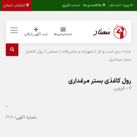
انتخاب استان
ورود / ثبت نام
علاقه‌مندی ها
حساب کاربری
دسته‌بندی‌ها
ثبت آگهی رایگان
/
/
/
/ رول کاغذی
خانه
برای کسب و کار
تجهیزات و ماشین‌آلات
صنعتی
بستر مرغداری
رول کاغذی بستر مرغداری
قزوين
-
شماره آگهی:
3121