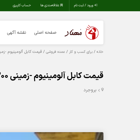
ورود / ثبت نام
علاقه‌مندی ها
حساب کاربری
صفحه اصلی
نقشه آگهی
/
/
/ قیمت کابل آلومینیوم -زمینی 300*1 NA2XY در ب
خانه
برای کسب و کار
عمده فروشی
قیمت کابل آلومینیوم -زمینی 300*1 NA2XY در بروجرد
بروجرد