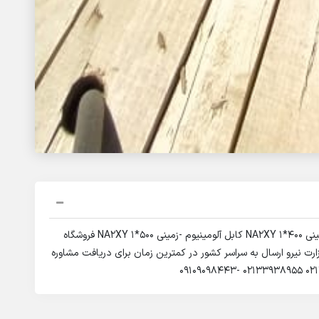
کابل آلومینیوم -زمینی 300*1 NA2XY کابل آلومینیوم -زمینی 400*1 NA2XY کابل آلومینیوم -زمینی 500*1 NA2XY فروشگاه
ارت نیرو ارسال به سراسر کشور در کمترین زمان برای دریافت مشاوره