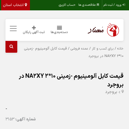
انتخاب استان
ورود / ثبت نام
علاقه‌مندی ها
حساب کاربری
دسته‌بندی‌ها
ثبت آگهی رایگان
/
/
/ قیمت کابل آلومینیوم -زمینی
خانه
برای کسب و کار
عمده فروشی
10*2 NA2XY در بروجرد
قیمت کابل آلومینیوم -زمینی 10*2 NA2XY در
بروجرد
بروجرد
-
شماره آگهی:
3153