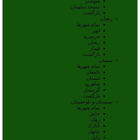
شوشتر
مسجد سليمان
بازگشت
زنجان
تمام شهر‌ها
ابهر
خرمدره
زنجان
قيدار
بازگشت
سمنان
تمام شهر‌ها
دامغان
سمنان
شاهرود
گرمسار
بازگشت
سیستان و بلوچستان
تمام شهر‌ها
خاش
زهک
کنارک
چابهار
زابل