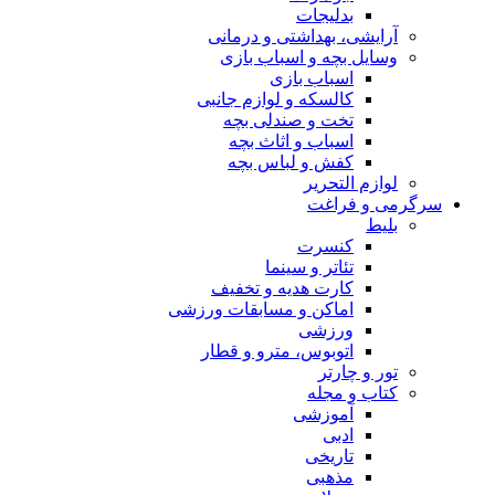
بدلیجات
آرایشی، بهداشتی و درمانی
وسایل بچه و اسباب بازی
اسباب بازی
کالسکه و لوازم جانبی
تخت و صندلی بچه
اسباب و اثاث بچه
کفش و لباس بچه
لوازم التحریر
سرگرمی و فراغت
بلیط
کنسرت
تئاتر و سینما
کارت هدیه و تخفیف
اماکن و مسابقات ورزشی
ورزشی
اتوبوس، مترو و قطار
تور و چارتر
کتاب و مجله
آموزشی
ادبی
تاریخی
مذهبی