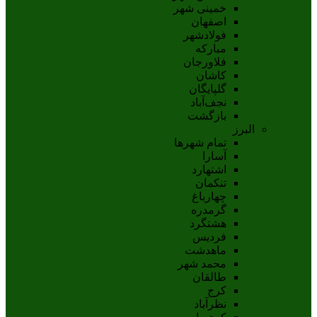
خمینی شهر
اصفهان
فولادشهر
مبارکه
فلاورجان
کاشان
گلپايگان
نجف‌آباد
بازگشت
البرز
تمام شهر‌ها
آسارا
اشتهارد
تنکمان
چهارباغ
گرمدره
هشتگرد
فردیس
ماهدشت
محمد شهر
طالقان
کرج
نظرآباد