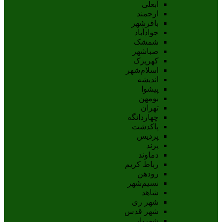
آبعلی
ارجمند
باقرشهر
جوادآباد
شمشک
صباشهر
کهریزک
اسلام‌شهر
اندیشه
پيشوا
بومهن
تهران
چهاردانگه
پاکدشت
پردیس
پرند
دماوند
رباط کریم
رودهن
نسيم‌شهر
شاهد
شهر ری
شهر قدس
شهریار