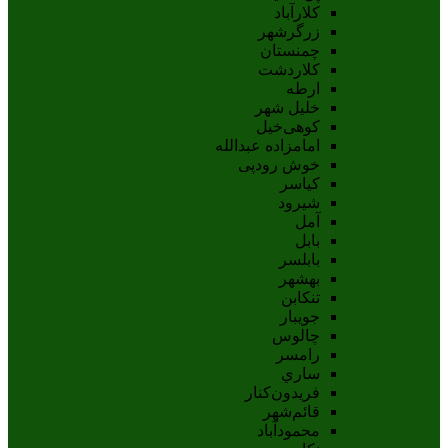
کلارآباد
زرگرشهر
چمنستان
کلاردشت
ارطه
خلیل شهر
کوهی‌خیل
امامزاده عبدالله
خوش رودپی
کیاسر
شیرود
آمل
بابل
بابلسر
بهشهر
تنکابن
جويبار
چالوس
رامسر
ساري
فريدون‌کنار
قائم‌شهر
محمودآباد