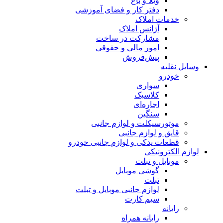
ویلا و باغ
دفتر کار و فضای آموزشی
خدمات املاک
آژانس املاک
مشارکت در ساخت
امور مالی و حقوقی
پیش‌فروش
وسایل نقلیه
خودرو
سواری
کلاسیک
اجاره‌ای
سنگین
موتورسیکلت و لوازم جانبی
قایق و لوازم جانبی
قطعات یدکی و لوازم جانبی خودرو
لوازم الکترونیکی
موبایل و تبلت
گوشی موبایل
تبلت
لوازم جانبی موبایل و تبلت
سیم کارت
رایانه
رایانه همراه