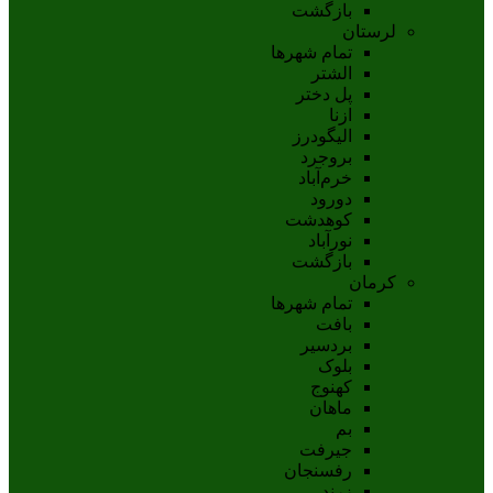
بازگشت
لرستان
تمام شهر‌ها
الشتر
پل دختر
ازنا
اليگودرز
بروجرد
خرم‌آباد
دورود
کوهدشت
نورآباد
بازگشت
کرمان
تمام شهر‌ها
بافت
بردسیر
بلوک
کهنوج
ماهان
بم
جيرفت
رفسنجان
زرند