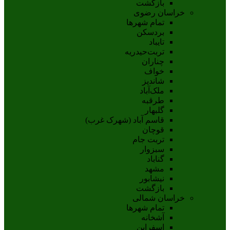
بازگشت
خراسان رضوی
تمام شهر‌ها
بردسکن
تایباد
تربت‌حیدریه
چناران
خواف
شاندیز
ملک‌آباد
طرقبه
گلبهار
قاسم آباد (شهرک غرب)
قوچان
تربت جام
سبزوار
گناباد
مشهد
نيشابور
بازگشت
خراسان شمالی
تمام شهر‌ها
آشخانه
اسفراين