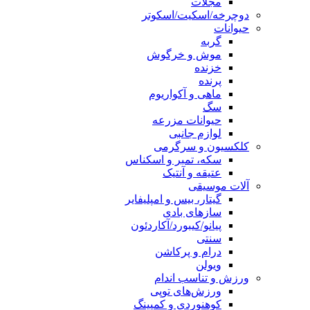
مجلات
دوچرخه/اسکیت/اسکوتر
حیوانات
گربه
موش و خرگوش
خزنده
پرنده
ماهی و آکواریوم
سگ
حیوانات مزرعه
لوازم جانبی
کلکسیون و سرگرمی
سکه، تمبر و اسکناس
عتیقه و آنتیک
آلات موسیقی
گیتار، بیس و امپلیفایر
سازهای بادی
پیانو/کیبورد/آکاردئون
سنتی
درام و پرکاشن
ویولن
ورزش و تناسب اندام
ورزش‌های توپی
کوهنوردی و کمپینگ