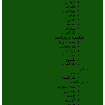
دلیجان
شازند
مهاجران
اراک
خمين
ساوه
محلات
بازگشت
کهگیلویه و بویراحمد
تمام شهر‌ها
سی‌سخت
دوگنبدان
دهدشت
ياسوج
بازگشت
قم
قم
بازگشت
کرمانشاه
تمام شهر‌ها
بیستون
صحنه
گهواره
هرسین