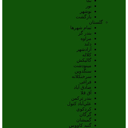
نکا
نور
نوشهر
بازگشت
گلستان
تمام شهر‌ها
بندر گز
مراوه
دلند
آزادشهر
کلاله
گالیکش
مینودشت
سنگدوین
سرخنکلاته
فراغی
صادق آباد
آق قلا
بندر ترکمن
علي‌آباد کتول
کردکوي
گرگان
گميشان
گنبد کاووس