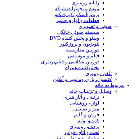
رایانه رومیزی
مودم و تجهیزات شبکه
پرینتر/اسکنر/کپی/فکس
قطعات و لوازم جانبی
صوتی و تصویری
سیستم صوتی خانگی
ویدئو و پخش کننده DVD
تلویزیون و پروژکتور
دوربین مداربسته
فیلم و موسیقی
دوربین عکاسی و فیلم‌برداری
پخش‌کننده همراه
تلفن رومیزی
کنسول، بازی‌ ویدئویی و آنلاین
مربوط به خانه
وسایل و تزئینات خانه
تزئینی و آثار هنری
لوازم روشنایی
میز و صندلی
فرش و گلیم
کمد و بوفه
پرده و رومیزی
تخت و اتاق خواب
مبلمان و صندلی راحتی