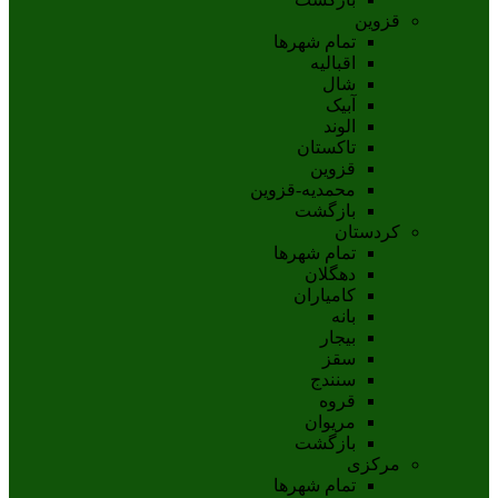
قزوین
تمام شهر‌ها
اقبالیه
شال
آبيک
الوند
تاکستان
قزوين
محمديه-قزوين
بازگشت
کردستان
تمام شهر‌ها
دهگلان
کامیاران
بانه
بيجار
سقز
سنندج
قروه
مريوان
بازگشت
مرکزی
تمام شهر‌ها