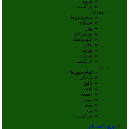
هرمز
بازگشت
همدان
تمام شهر‌ها
اسدآباد
بهار
تويسرکان
کبودراهنگ
ملاير
نهاوند
همدان
بازگشت
یزد
تمام شهر‌ها
اردکان
بافق
تفت
حميديا
مهریز
ميبد
يزد
بازگشت
ورود / ثبت نام