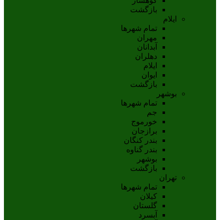
کوهسار
بازگشت
ایلام
تمام شهر‌ها
مهران
آبدانان
دهلران
ايلام
ايوان
بازگشت
بوشهر
تمام شهر‌ها
جم
خورموج
برازجان
بندر کنگان
بندر گناوه
بوشهر
بازگشت
تهران
تمام شهر‌ها
کیلان
گلستان
آبسرد