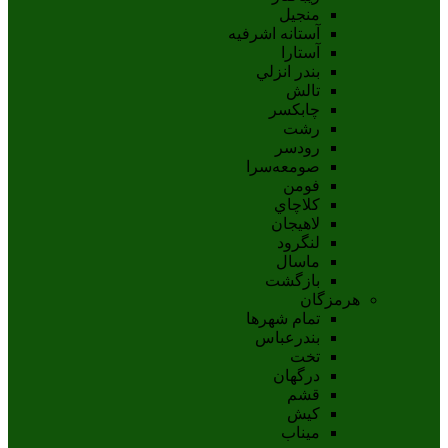
منجیل
آستانه اشرفيه
آستارا
بندر انزلي
تالش
چابکسر
رشت
رودسر
صومعه‌سرا
فومن
کلاچاي
لاهيجان
لنگرود
ماسال
بازگشت
هرمزگان
تمام شهر‌ها
بندرعباس
تخت
درگهان
قشم
کيش
ميناب