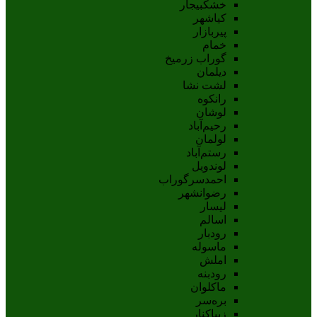
خشکبیجار
کیاشهر
پیربازار
خمام
گوراب زرمیخ
دیلمان
لشت نشا
رانکوه
لوشان
رحیم‌آباد
لولمان
رستم‌آباد
لوندویل
احمدسرگوراب
رضوانشهر
لیسار
اسالم
رودبار
ماسوله
املش
رودبنه
ماکلوان
بره‌سر
زیباکنار