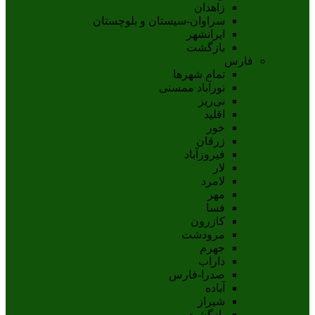
زاهدان
سراوان-سيستان و بلوچستان
ايرانشهر
بازگشت
فارس
تمام شهر‌ها
نورآباد ممسنی
نی‌ریز
اقلید
خور
زرقان
فیروزآباد
لار
لامرد
مهر
فسا
کازرون
مرودشت
جهرم
داراب
صدرا-فارس
آباده
شيراز
بازگشت