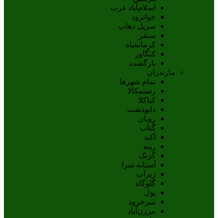
اسلام‌‌آباد غرب
جوانرود
سرپل ذهاب
سنقر
کرمانشاه
کنگاور
بازگشت
مازندران
تمام شهر‌ها
رستمکالا
کیاکلا
دابودشت
رویان
گتاب
آکند
رینه
گزنک
آستانه سرا
زیرآب
گلوگاه
پول
سرخرود
مرزن‌آباد