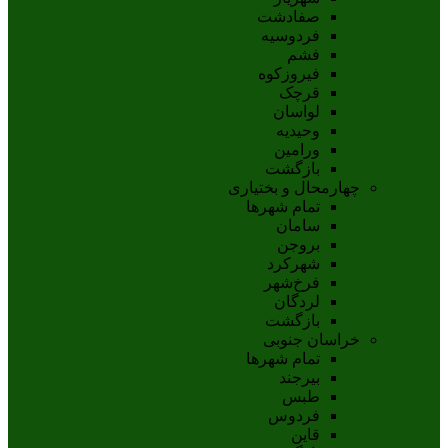
صفادشت
فردوسیه
فشم
فیروزکوه
قرچک
لواسان
وحیدیه
ورامین
بازگشت
چهارمحال و بختیاری
تمام شهر‌ها
سامان
بروجن
شهرکرد
فرخ‌شهر
لردگان
بازگشت
خراسان جنوبی
تمام شهر‌ها
بيرجند
طبس
فردوس
قاين