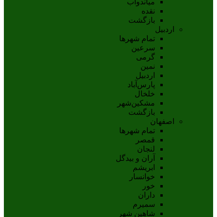
مياندوآب
نقده
بازگشت
اردبیل
تمام شهر‌ها
سرعین
گرمی
نمین
اردبيل
پارس‌آباد
خلخال
مشکين‌شهر
بازگشت
اصفهان
تمام شهر‌ها
قمصر
لنجان
آران و بیدگل
ابریشم
خوانسار
خور
داران
سمیرم
شاهین شهر