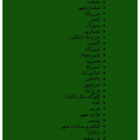
طبقده
سلمان‌شهر
مرزیکلا
کجور
سورک
نشتارود
خرم‌آباد (تنکابن)
آلاشت
شیرگاه
پایین هولار
هچیرود
امیرکلا
عباس‌آباد
دالخانی
ایزدشهر
فرح آباد
گلوگاه بابل (گلیا)
بلده
فریم
هادی شهر
بهنمیر
کتالم و سادات شهر
بابکان
پل سفید