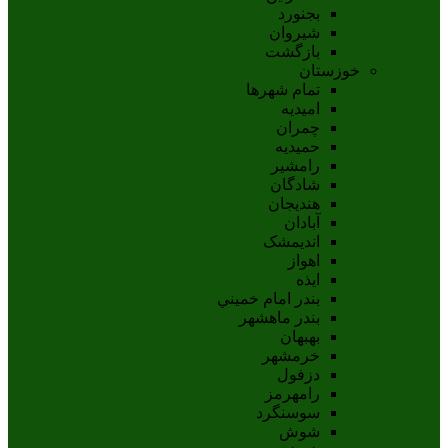
بجنورد
شيروان
بازگشت
خوزستان
تمام شهر‌ها
امیدیه
چمران
حمیدیه
رامشیر
شادگان
هندیجان
آبادان
انديمشک
اهواز
ايذه
بندر امام خميني
بندر ماهشهر
بهبهان
خرمشهر
دزفول
رامهرمز
سوسنگرد
شوش