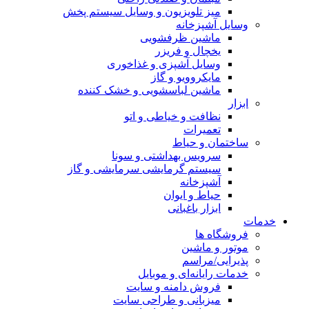
میز تلویزیون و وسایل سیستم پخش
وسایل آشپزخانه
ماشین ظرفشویی
یخچال و فریزر
وسایل آشپزی و غذاخوری
مایکروویو و گاز
ماشین لباسشویی و خشک کننده
ابزار
نظافت و خیاطی و اتو
تعمیرات
ساختمان و حیاط
سرویس بهداشتی و سونا
سیستم گرمایشی سرمایشی و گاز
آشپزخانه
حیاط و ایوان
ابزار باغبانی
خدمات
فروشگاه ها
موتور و ماشین
پذیرایی/مراسم
خدمات رایانه‌ای و موبایل
فروش دامنه و سایت
میزبانی و طراحی سایت