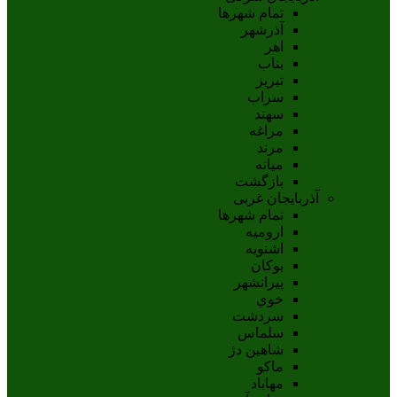
تمام شهر‌ها
آذرشهر
اهر
بناب
تبريز
سراب
سهند
مراغه
مرند
ميانه
بازگشت
آذربایجان غربی
تمام شهر‌ها
اروميه
اشنويه
بوکان
پيرانشهر
خوي
سردشت
سلماس
شاهين دژ
ماکو
مهاباد