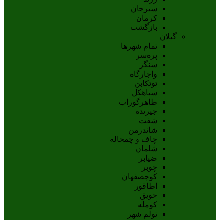
سيرجان
کرمان
بازگشت
گیلان
تمام شهر‌ها
پره‌سر
سنگر
واجارگاه
توتکابن
سیاهکل
طاهرگوراب
جیرنده
شفت
شاندرمن
چاف و چمخاله
شلمان
ضیابر
چوبر
کوچصفهان
اطاقور
حویق
کومله
تولم شهر