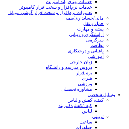
خدمات پهنای باند اینترنت
خدمات نرم‌افزار و سخت‌افزار کامپیوتر
تعمیرات نرم‌افزار و سخت‌افزار گوشی موبایل
مالی/حسابداری/بیمه
حمل و نقل
پیشه و مهارت
آرایشگری و زیبایی
سرگرمی
نظافت
باغبانی و درختکاری
آموزشی
زبان خارجی
دروس مدرسه و دانشگاه
نرم‌افزار
هنری
ورزشی
مشاوره تحصیلی
وسایل شخصی
کیف، کفش و لباس
کیف/کفش/کمربند
لباس
تزیینی
ساعت
جواهرات