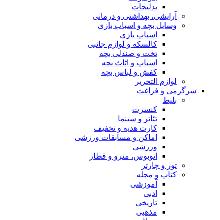
بدلیجات
آرایشی، بهداشتی و درمانی
وسایل بچه و اسباب بازی
اسباب بازی
کالسکه و لوازم جانبی
تخت و صندلی بچه
اسباب و اثاث بچه
کفش و لباس بچه
لوازم التحریر
سرگرمی و فراغت
بلیط
کنسرت
تئاتر و سینما
کارت هدیه و تخفیف
اماکن و مسابقات ورزشی
ورزشی
اتوبوس، مترو و قطار
تور و چارتر
کتاب و مجله
آموزشی
ادبی
تاریخی
مذهبی