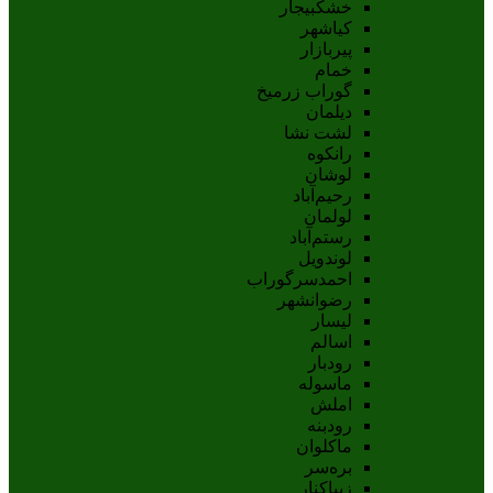
خشکبیجار
کیاشهر
پیربازار
خمام
گوراب زرمیخ
دیلمان
لشت نشا
رانکوه
لوشان
رحیم‌آباد
لولمان
رستم‌آباد
لوندویل
احمدسرگوراب
رضوانشهر
لیسار
اسالم
رودبار
ماسوله
املش
رودبنه
ماکلوان
بره‌سر
زیباکنار