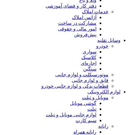
ویلا و باغ
دفتر کار و فضای آموزشی
خدمات املاک
آژانس املاک
مشارکت در ساخت
امور مالی و حقوقی
پیش‌فروش
وسایل نقلیه
خودرو
سواری
کلاسیک
اجاره‌ای
سنگین
موتورسیکلت و لوازم جانبی
قایق و لوازم جانبی
قطعات یدکی و لوازم جانبی خودرو
لوازم الکترونیکی
موبایل و تبلت
گوشی موبایل
تبلت
لوازم جانبی موبایل و تبلت
سیم کارت
رایانه
رایانه همراه