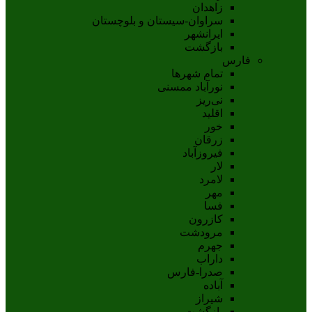
زاهدان
سراوان-سيستان و بلوچستان
ايرانشهر
بازگشت
فارس
تمام شهر‌ها
نورآباد ممسنی
نی‌ریز
اقلید
خور
زرقان
فیروزآباد
لار
لامرد
مهر
فسا
کازرون
مرودشت
جهرم
داراب
صدرا-فارس
آباده
شيراز
بازگشت