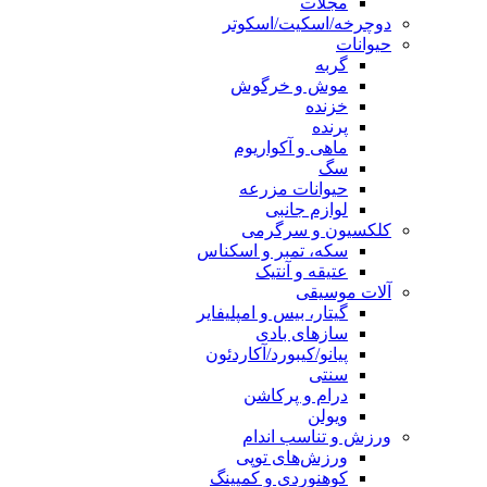
مجلات
دوچرخه/اسکیت/اسکوتر
حیوانات
گربه
موش و خرگوش
خزنده
پرنده
ماهی و آکواریوم
سگ
حیوانات مزرعه
لوازم جانبی
کلکسیون و سرگرمی
سکه، تمبر و اسکناس
عتیقه و آنتیک
آلات موسیقی
گیتار، بیس و امپلیفایر
سازهای بادی
پیانو/کیبورد/آکاردئون
سنتی
درام و پرکاشن
ویولن
ورزش و تناسب اندام
ورزش‌های توپی
کوهنوردی و کمپینگ