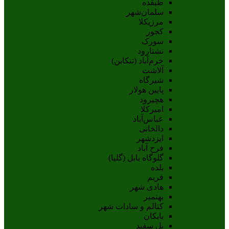
طبقده
سلمان‌شهر
مرزیکلا
کجور
سورک
نشتارود
خرم‌آباد (تنکابن)
آلاشت
شیرگاه
پایین هولار
هچیرود
امیرکلا
عباس‌آباد
دالخانی
ایزدشهر
فرح آباد
گلوگاه بابل (گلیا)
بلده
فریم
هادی شهر
بهنمیر
کتالم و سادات شهر
بابکان
پل سفید