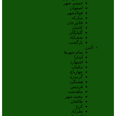
خمینی شهر
اصفهان
فولادشهر
مبارکه
فلاورجان
کاشان
گلپايگان
نجف‌آباد
بازگشت
البرز
تمام شهر‌ها
آسارا
اشتهارد
تنکمان
چهارباغ
گرمدره
هشتگرد
فردیس
ماهدشت
محمد شهر
طالقان
کرج
نظرآباد