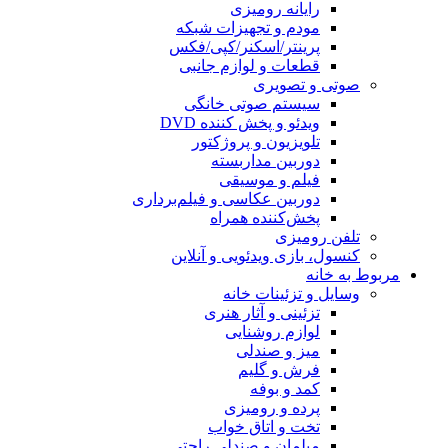
رایانه رومیزی
مودم و تجهیزات شبکه
پرینتر/اسکنر/کپی/فکس
قطعات و لوازم جانبی
صوتی و تصویری
سیستم صوتی خانگی
ویدئو و پخش کننده DVD
تلویزیون و پروژکتور
دوربین مداربسته
فیلم و موسیقی
دوربین عکاسی و فیلم‌برداری
پخش‌کننده همراه
تلفن رومیزی
کنسول، بازی‌ ویدئویی و آنلاین
مربوط به خانه
وسایل و تزئینات خانه
تزئینی و آثار هنری
لوازم روشنایی
میز و صندلی
فرش و گلیم
کمد و بوفه
پرده و رومیزی
تخت و اتاق خواب
مبلمان و صندلی راحتی