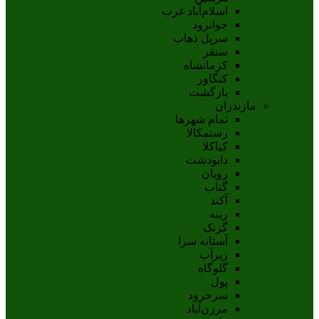
اسلام‌‌آباد غرب
جوانرود
سرپل ذهاب
سنقر
کرمانشاه
کنگاور
بازگشت
مازندران
تمام شهر‌ها
رستمکالا
کیاکلا
دابودشت
رویان
گتاب
آکند
رینه
گزنک
آستانه سرا
زیرآب
گلوگاه
پول
سرخرود
مرزن‌آباد