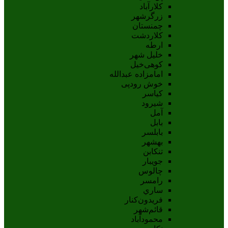
کلارآباد
زرگرشهر
چمنستان
کلاردشت
ارطه
خلیل شهر
کوهی‌خیل
امامزاده عبدالله
خوش رودپی
کیاسر
شیرود
آمل
بابل
بابلسر
بهشهر
تنکابن
جويبار
چالوس
رامسر
ساري
فريدون‌کنار
قائم‌شهر
محمودآباد