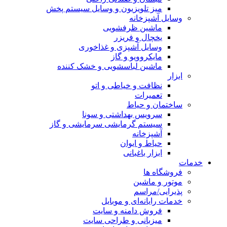
میز تلویزیون و وسایل سیستم پخش
وسایل آشپزخانه
ماشین ظرفشویی
یخچال و فریزر
وسایل آشپزی و غذاخوری
مایکروویو و گاز
ماشین لباسشویی و خشک کننده
ابزار
نظافت و خیاطی و اتو
تعمیرات
ساختمان و حیاط
سرویس بهداشتی و سونا
سیستم گرمایشی سرمایشی و گاز
آشپزخانه
حیاط و ایوان
ابزار باغبانی
خدمات
فروشگاه ها
موتور و ماشین
پذیرایی/مراسم
خدمات رایانه‌ای و موبایل
فروش دامنه و سایت
میزبانی و طراحی سایت