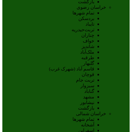
بازگشت
خراسان رضوی
تمام شهر‌ها
بردسکن
تایباد
تربت‌حیدریه
چناران
خواف
شاندیز
ملک‌آباد
طرقبه
گلبهار
قاسم آباد (شهرک غرب)
قوچان
تربت جام
سبزوار
گناباد
مشهد
نيشابور
بازگشت
خراسان شمالی
تمام شهر‌ها
آشخانه
اسفراين