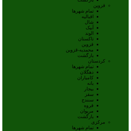
قزوین
تمام شهر‌ها
اقبالیه
شال
آبيک
الوند
تاکستان
قزوين
محمديه-قزوين
بازگشت
کردستان
تمام شهر‌ها
دهگلان
کامیاران
بانه
بيجار
سقز
سنندج
قروه
مريوان
بازگشت
مرکزی
تمام شهر‌ها