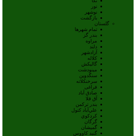
نکا
نور
نوشهر
بازگشت
گلستان
تمام شهر‌ها
بندر گز
مراوه
دلند
آزادشهر
کلاله
گالیکش
مینودشت
سنگدوین
سرخنکلاته
فراغی
صادق آباد
آق قلا
بندر ترکمن
علي‌آباد کتول
کردکوي
گرگان
گميشان
گنبد کاووس