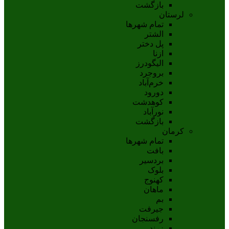
بازگشت
لرستان
تمام شهر‌ها
الشتر
پل دختر
ازنا
اليگودرز
بروجرد
خرم‌آباد
دورود
کوهدشت
نورآباد
بازگشت
کرمان
تمام شهر‌ها
بافت
بردسیر
بلوک
کهنوج
ماهان
بم
جيرفت
رفسنجان
زرند