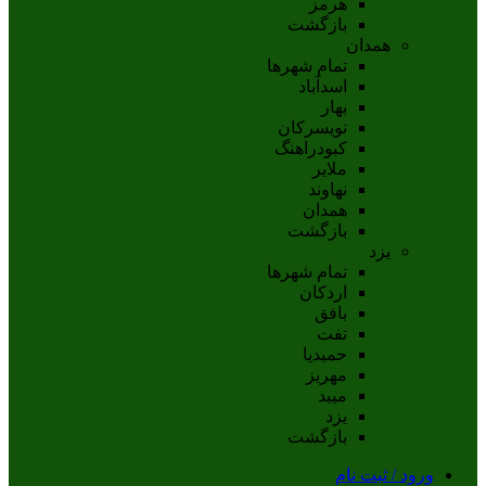
هرمز
بازگشت
همدان
تمام شهر‌ها
اسدآباد
بهار
تويسرکان
کبودراهنگ
ملاير
نهاوند
همدان
بازگشت
یزد
تمام شهر‌ها
اردکان
بافق
تفت
حميديا
مهریز
ميبد
يزد
بازگشت
ورود / ثبت نام