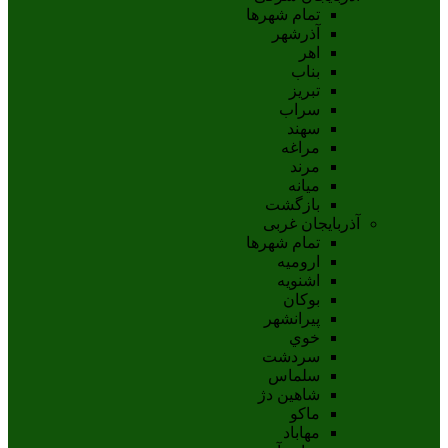
تمام شهر‌ها
آذرشهر
اهر
بناب
تبريز
سراب
سهند
مراغه
مرند
ميانه
بازگشت
آذربایجان غربی
تمام شهر‌ها
اروميه
اشنويه
بوکان
پيرانشهر
خوي
سردشت
سلماس
شاهين دژ
ماکو
مهاباد