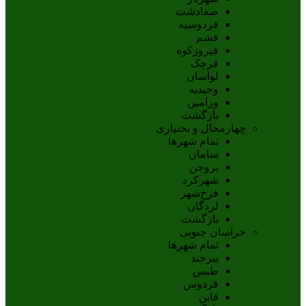
صفادشت
فردوسیه
فشم
فیروزکوه
قرچک
لواسان
وحیدیه
ورامین
بازگشت
چهارمحال و بختیاری
تمام شهر‌ها
سامان
بروجن
شهرکرد
فرخ‌شهر
لردگان
بازگشت
خراسان جنوبی
تمام شهر‌ها
بيرجند
طبس
فردوس
قاين