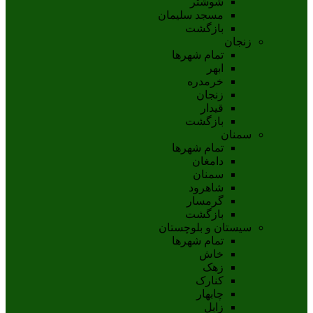
شوشتر
مسجد سليمان
بازگشت
زنجان
تمام شهر‌ها
ابهر
خرمدره
زنجان
قيدار
بازگشت
سمنان
تمام شهر‌ها
دامغان
سمنان
شاهرود
گرمسار
بازگشت
سیستان و بلوچستان
تمام شهر‌ها
خاش
زهک
کنارک
چابهار
زابل