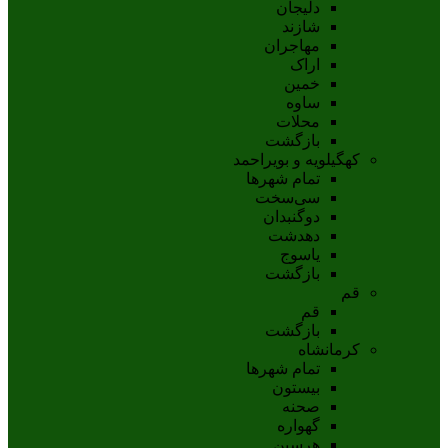
دلیجان
شازند
مهاجران
اراک
خمين
ساوه
محلات
بازگشت
کهگیلویه و بویراحمد
تمام شهر‌ها
سی‌سخت
دوگنبدان
دهدشت
ياسوج
بازگشت
قم
قم
بازگشت
کرمانشاه
تمام شهر‌ها
بیستون
صحنه
گهواره
هرسین