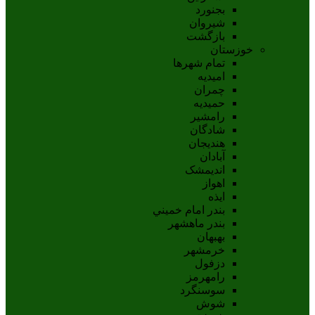
بجنورد
شيروان
بازگشت
خوزستان
تمام شهر‌ها
امیدیه
چمران
حمیدیه
رامشیر
شادگان
هندیجان
آبادان
انديمشک
اهواز
ايذه
بندر امام خميني
بندر ماهشهر
بهبهان
خرمشهر
دزفول
رامهرمز
سوسنگرد
شوش