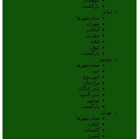
کوهسار
بازگشت
ایلام
تمام شهر‌ها
مهران
آبدانان
دهلران
ايلام
ايوان
بازگشت
بوشهر
تمام شهر‌ها
جم
خورموج
برازجان
بندر کنگان
بندر گناوه
بوشهر
بازگشت
تهران
تمام شهر‌ها
کیلان
گلستان
آبسرد