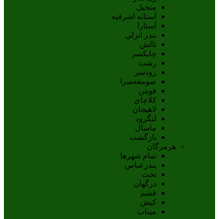
منجیل
آستانه اشرفيه
آستارا
بندر انزلي
تالش
چابکسر
رشت
رودسر
صومعه‌سرا
فومن
کلاچاي
لاهيجان
لنگرود
ماسال
بازگشت
هرمزگان
تمام شهر‌ها
بندرعباس
تخت
درگهان
قشم
کيش
ميناب