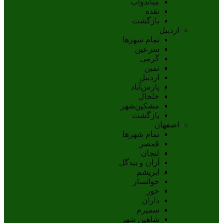
مياندوآب
نقده
بازگشت
اردبیل
تمام شهر‌ها
سرعین
گرمی
نمین
اردبيل
پارس‌آباد
خلخال
مشکين‌شهر
بازگشت
اصفهان
تمام شهر‌ها
قمصر
لنجان
آران و بیدگل
ابریشم
خوانسار
خور
داران
سمیرم
شاهین شهر