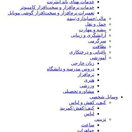
خدمات پهنای باند اینترنت
خدمات نرم‌افزار و سخت‌افزار کامپیوتر
تعمیرات نرم‌افزار و سخت‌افزار گوشی موبایل
مالی/حسابداری/بیمه
حمل و نقل
پیشه و مهارت
آرایشگری و زیبایی
سرگرمی
نظافت
باغبانی و درختکاری
آموزشی
زبان خارجی
دروس مدرسه و دانشگاه
نرم‌افزار
هنری
ورزشی
مشاوره تحصیلی
وسایل شخصی
کیف، کفش و لباس
کیف/کفش/کمربند
لباس
تزیینی
ساعت
جواهرات