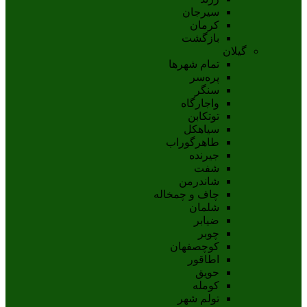
سيرجان
کرمان
بازگشت
گیلان
تمام شهر‌ها
پره‌سر
سنگر
واجارگاه
توتکابن
سیاهکل
طاهرگوراب
جیرنده
شفت
شاندرمن
چاف و چمخاله
شلمان
ضیابر
چوبر
کوچصفهان
اطاقور
حویق
کومله
تولم شهر