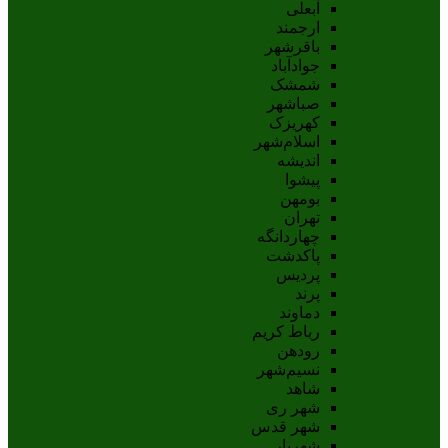
آبعلی
ارجمند
باقرشهر
جوادآباد
شمشک
صباشهر
کهریزک
اسلام‌شهر
اندیشه
پيشوا
بومهن
تهران
چهاردانگه
پاکدشت
پردیس
پرند
دماوند
رباط کریم
رودهن
نسيم‌شهر
شاهد
شهر ری
شهر قدس
شهریار