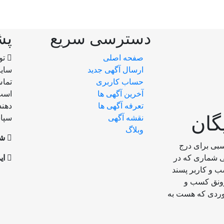
دسترسی سریع
پش
صفحه اصلی
تو
ارسال‌ آگهی جدید
سایت
حساب کاربری
تماس
آخرین آگهی ها
است.
تعرفه آگهی ها
دهند
گان
نقشه آگهی
سپاس
وبلاگ
شم
بی برای درج
بی شماری که در
ای
ب و کاربر پسند
رونق کسب و
موردی که هست به