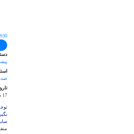
30****356
دسته
پیشه
استا
صدر
تاری
17 مرداد 1400
توجه
بگیر
سایت
منفع