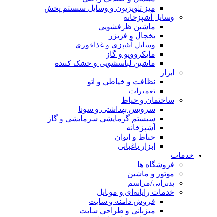
میز تلویزیون و وسایل سیستم پخش
وسایل آشپزخانه
ماشین ظرفشویی
یخچال و فریزر
وسایل آشپزی و غذاخوری
مایکروویو و گاز
ماشین لباسشویی و خشک کننده
ابزار
نظافت و خیاطی و اتو
تعمیرات
ساختمان و حیاط
سرویس بهداشتی و سونا
سیستم گرمایشی سرمایشی و گاز
آشپزخانه
حیاط و ایوان
ابزار باغبانی
خدمات
فروشگاه ها
موتور و ماشین
پذیرایی/مراسم
خدمات رایانه‌ای و موبایل
فروش دامنه و سایت
میزبانی و طراحی سایت