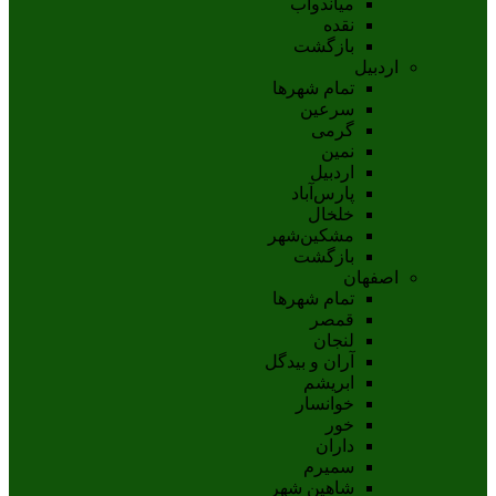
مياندوآب
نقده
بازگشت
اردبیل
تمام شهر‌ها
سرعین
گرمی
نمین
اردبيل
پارس‌آباد
خلخال
مشکين‌شهر
بازگشت
اصفهان
تمام شهر‌ها
قمصر
لنجان
آران و بیدگل
ابریشم
خوانسار
خور
داران
سمیرم
شاهین شهر