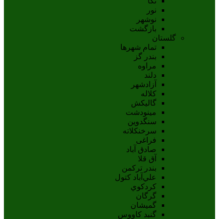
نکا
نور
نوشهر
بازگشت
گلستان
تمام شهر‌ها
بندر گز
مراوه
دلند
آزادشهر
کلاله
گالیکش
مینودشت
سنگدوین
سرخنکلاته
فراغی
صادق آباد
آق قلا
بندر ترکمن
علي‌آباد کتول
کردکوي
گرگان
گميشان
گنبد کاووس