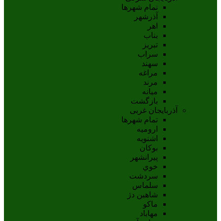
تمام شهر‌ها
آذرشهر
اهر
بناب
تبريز
سراب
سهند
مراغه
مرند
ميانه
بازگشت
آذربایجان غربی
تمام شهر‌ها
اروميه
اشنويه
بوکان
پيرانشهر
خوي
سردشت
سلماس
شاهين دژ
ماکو
مهاباد