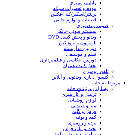
رایانه رومیزی
مودم و تجهیزات شبکه
پرینتر/اسکنر/کپی/فکس
قطعات و لوازم جانبی
صوتی و تصویری
سیستم صوتی خانگی
ویدئو و پخش کننده DVD
تلویزیون و پروژکتور
دوربین مداربسته
فیلم و موسیقی
دوربین عکاسی و فیلم‌برداری
پخش‌کننده همراه
تلفن رومیزی
کنسول، بازی‌ ویدئویی و آنلاین
مربوط به خانه
وسایل و تزئینات خانه
تزئینی و آثار هنری
لوازم روشنایی
میز و صندلی
فرش و گلیم
کمد و بوفه
پرده و رومیزی
تخت و اتاق خواب
مبلمان و صندلی راحتی