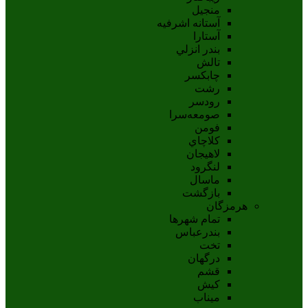
منجیل
آستانه اشرفيه
آستارا
بندر انزلي
تالش
چابکسر
رشت
رودسر
صومعه‌سرا
فومن
کلاچاي
لاهيجان
لنگرود
ماسال
بازگشت
هرمزگان
تمام شهر‌ها
بندرعباس
تخت
درگهان
قشم
کيش
ميناب