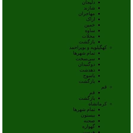
دلیجان
شازند
مهاجران
اراک
خمين
ساوه
محلات
بازگشت
کهگیلویه و بویراحمد
تمام شهر‌ها
سی‌سخت
دوگنبدان
دهدشت
ياسوج
بازگشت
قم
قم
بازگشت
کرمانشاه
تمام شهر‌ها
بیستون
صحنه
گهواره
هرسین