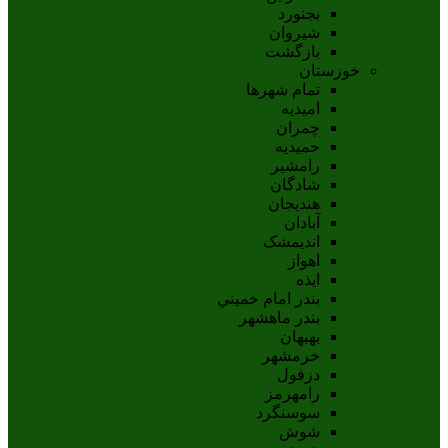
بجنورد
شيروان
بازگشت
خوزستان
تمام شهر‌ها
امیدیه
چمران
حمیدیه
رامشیر
شادگان
هندیجان
آبادان
انديمشک
اهواز
ايذه
بندر امام خميني
بندر ماهشهر
بهبهان
خرمشهر
دزفول
رامهرمز
سوسنگرد
شوش