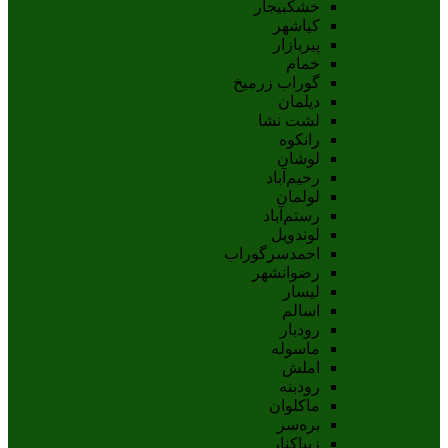
خشکبیجار
کیاشهر
پیربازار
خمام
گوراب زرمیخ
دیلمان
لشت نشا
رانکوه
لوشان
رحیم‌آباد
لولمان
رستم‌آباد
لوندویل
احمدسرگوراب
رضوانشهر
لیسار
اسالم
رودبار
ماسوله
املش
رودبنه
ماکلوان
بره‌سر
زیباکنار