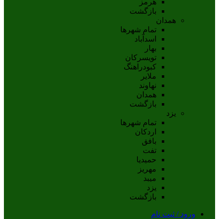
هرمز
بازگشت
همدان
تمام شهر‌ها
اسدآباد
بهار
تويسرکان
کبودراهنگ
ملاير
نهاوند
همدان
بازگشت
یزد
تمام شهر‌ها
اردکان
بافق
تفت
حميديا
مهریز
ميبد
يزد
بازگشت
ورود / ثبت نام