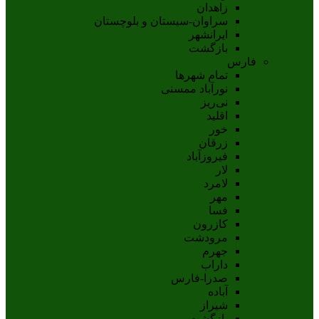
زاهدان
سراوان-سيستان و بلوچستان
ايرانشهر
بازگشت
فارس
تمام شهر‌ها
نورآباد ممسنی
نی‌ریز
اقلید
خور
زرقان
فیروزآباد
لار
لامرد
مهر
فسا
کازرون
مرودشت
جهرم
داراب
صدرا-فارس
آباده
شيراز
بازگشت