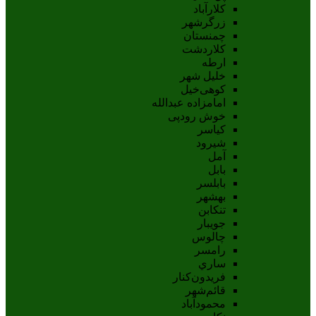
کلارآباد
زرگرشهر
چمنستان
کلاردشت
ارطه
خلیل شهر
کوهی‌خیل
امامزاده عبدالله
خوش رودپی
کیاسر
شیرود
آمل
بابل
بابلسر
بهشهر
تنکابن
جويبار
چالوس
رامسر
ساري
فريدون‌کنار
قائم‌شهر
محمودآباد