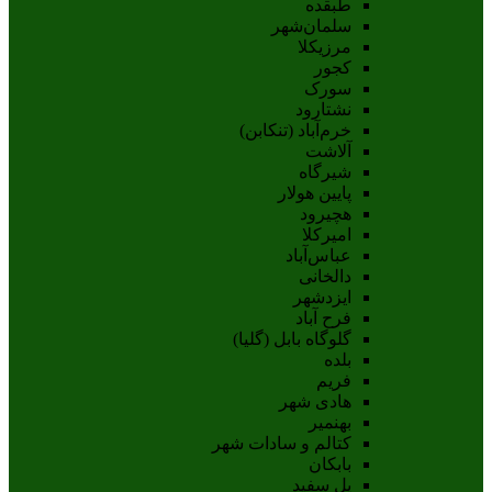
طبقده
سلمان‌شهر
مرزیکلا
کجور
سورک
نشتارود
خرم‌آباد (تنکابن)
آلاشت
شیرگاه
پایین هولار
هچیرود
امیرکلا
عباس‌آباد
دالخانی
ایزدشهر
فرح آباد
گلوگاه بابل (گلیا)
بلده
فریم
هادی شهر
بهنمیر
کتالم و سادات شهر
بابکان
پل سفید