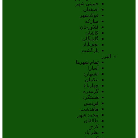
خمینی شهر
اصفهان
فولادشهر
مبارکه
فلاورجان
کاشان
گلپايگان
نجف‌آباد
بازگشت
البرز
تمام شهر‌ها
آسارا
اشتهارد
تنکمان
چهارباغ
گرمدره
هشتگرد
فردیس
ماهدشت
محمد شهر
طالقان
کرج
نظرآباد