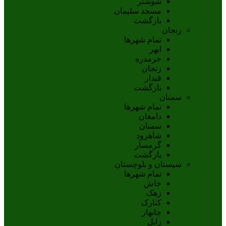
شوشتر
مسجد سليمان
بازگشت
زنجان
تمام شهر‌ها
ابهر
خرمدره
زنجان
قيدار
بازگشت
سمنان
تمام شهر‌ها
دامغان
سمنان
شاهرود
گرمسار
بازگشت
سیستان و بلوچستان
تمام شهر‌ها
خاش
زهک
کنارک
چابهار
زابل