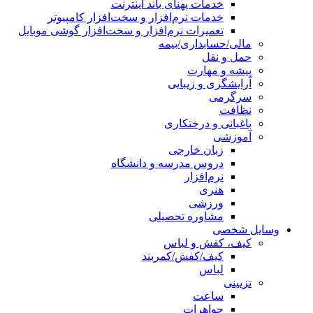
خدمات پهنای باند اینترنت
خدمات نرم‌افزار و سخت‌افزار کامپیوتر
تعمیرات نرم‌افزار و سخت‌افزار گوشی موبایل
مالی/حسابداری/بیمه
حمل و نقل
پیشه و مهارت
آرایشگری و زیبایی
سرگرمی
نظافت
باغبانی و درختکاری
آموزشی
زبان خارجی
دروس مدرسه و دانشگاه
نرم‌افزار
هنری
ورزشی
مشاوره تحصیلی
وسایل شخصی
کیف، کفش و لباس
کیف/کفش/کمربند
لباس
تزیینی
ساعت
جواهرات