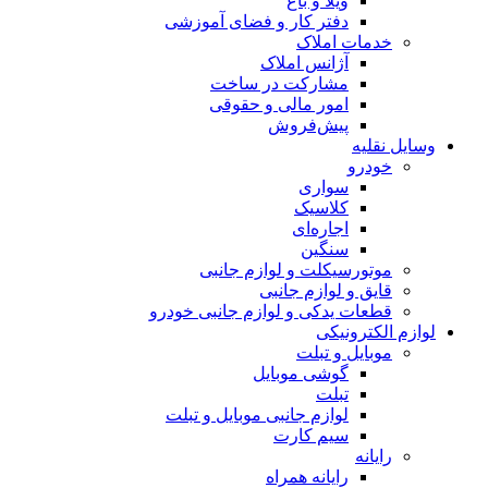
ویلا و باغ
دفتر کار و فضای آموزشی
خدمات املاک
آژانس املاک
مشارکت در ساخت
امور مالی و حقوقی
پیش‌فروش
وسایل نقلیه
خودرو
سواری
کلاسیک
اجاره‌ای
سنگین
موتورسیکلت و لوازم جانبی
قایق و لوازم جانبی
قطعات یدکی و لوازم جانبی خودرو
لوازم الکترونیکی
موبایل و تبلت
گوشی موبایل
تبلت
لوازم جانبی موبایل و تبلت
سیم کارت
رایانه
رایانه همراه