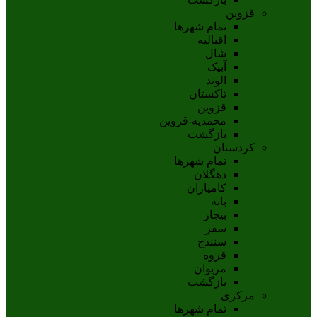
قزوین
تمام شهر‌ها
اقبالیه
شال
آبيک
الوند
تاکستان
قزوين
محمديه-قزوين
بازگشت
کردستان
تمام شهر‌ها
دهگلان
کامیاران
بانه
بيجار
سقز
سنندج
قروه
مريوان
بازگشت
مرکزی
تمام شهر‌ها