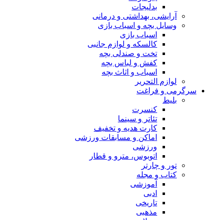
بدلیجات
آرایشی، بهداشتی و درمانی
وسایل بچه و اسباب بازی
اسباب بازی
کالسکه و لوازم جانبی
تخت و صندلی بچه
کفش و لباس بچه
اسباب و اثاث بچه
لوازم التحریر
سرگرمی و فراغت
بلیط
کنسرت
تئاتر و سینما
کارت هدیه و تخفیف
اماکن و مسابقات ورزشی
ورزشی
اتوبوس، مترو و قطار
تور و چارتر
کتاب و مجله
آموزشی
ادبی
تاریخی
مذهبی