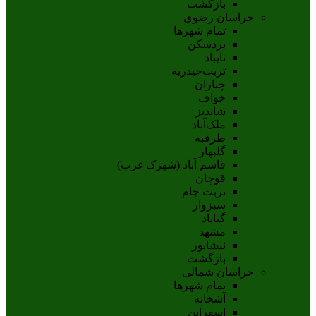
بازگشت
خراسان رضوی
تمام شهر‌ها
بردسکن
تایباد
تربت‌حیدریه
چناران
خواف
شاندیز
ملک‌آباد
طرقبه
گلبهار
قاسم آباد (شهرک غرب)
قوچان
تربت جام
سبزوار
گناباد
مشهد
نيشابور
بازگشت
خراسان شمالی
تمام شهر‌ها
آشخانه
اسفراين