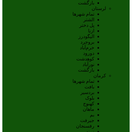
بازگشت
لرستان
تمام شهر‌ها
الشتر
پل دختر
ازنا
اليگودرز
بروجرد
خرم‌آباد
دورود
کوهدشت
نورآباد
بازگشت
کرمان
تمام شهر‌ها
بافت
بردسیر
بلوک
کهنوج
ماهان
بم
جيرفت
رفسنجان
زرند