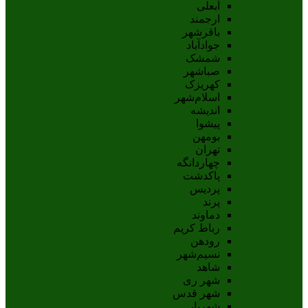
آبعلی
ارجمند
باقرشهر
جوادآباد
شمشک
صباشهر
کهریزک
اسلام‌شهر
اندیشه
پيشوا
بومهن
تهران
چهاردانگه
پاکدشت
پردیس
پرند
دماوند
رباط کریم
رودهن
نسيم‌شهر
شاهد
شهر ری
شهر قدس
شهریار