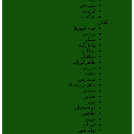
سيرجان
کرمان
بازگشت
گیلان
تمام شهر‌ها
پره‌سر
سنگر
واجارگاه
توتکابن
سیاهکل
طاهرگوراب
جیرنده
شفت
شاندرمن
چاف و چمخاله
شلمان
ضیابر
چوبر
کوچصفهان
اطاقور
حویق
کومله
تولم شهر