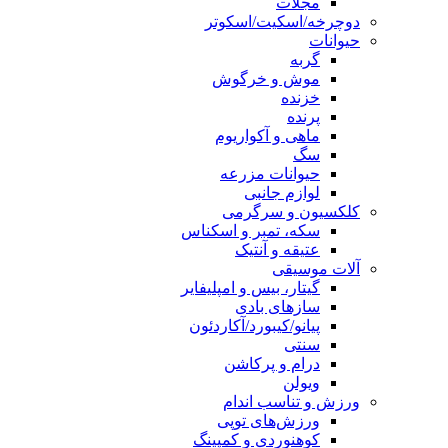
مجلات
دوچرخه/اسکیت/اسکوتر
حیوانات
گربه
موش و خرگوش
خزنده
پرنده
ماهی و آکواریوم
سگ
حیوانات مزرعه
لوازم جانبی
کلکسیون و سرگرمی
سکه، تمبر و اسکناس
عتیقه و آنتیک
آلات موسیقی
گیتار، بیس و امپلیفایر
سازهای بادی
پیانو/کیبورد/آکاردئون
سنتی
درام و پرکاشن
ویولن
ورزش و تناسب اندام
ورزش‌های توپی
کوهنوردی و کمپینگ