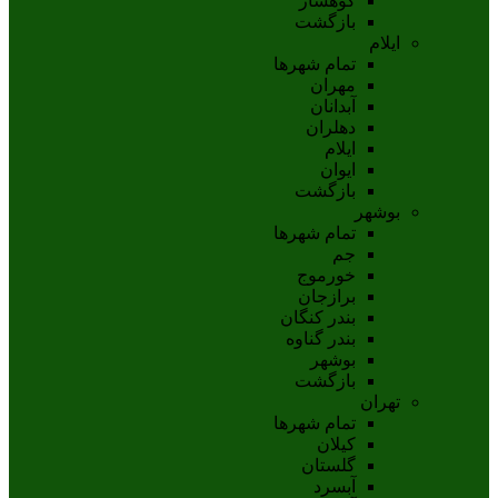
کوهسار
بازگشت
ایلام
تمام شهر‌ها
مهران
آبدانان
دهلران
ايلام
ايوان
بازگشت
بوشهر
تمام شهر‌ها
جم
خورموج
برازجان
بندر کنگان
بندر گناوه
بوشهر
بازگشت
تهران
تمام شهر‌ها
کیلان
گلستان
آبسرد