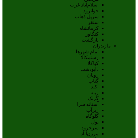
اسلام‌‌آباد غرب
جوانرود
سرپل ذهاب
سنقر
کرمانشاه
کنگاور
بازگشت
مازندران
تمام شهر‌ها
رستمکالا
کیاکلا
دابودشت
رویان
گتاب
آکند
رینه
گزنک
آستانه سرا
زیرآب
گلوگاه
پول
سرخرود
مرزن‌آباد