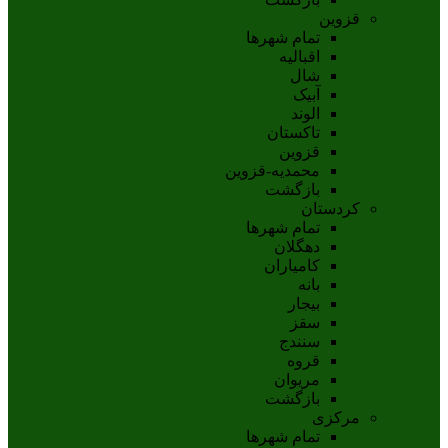
قزوین
تمام شهر‌ها
اقبالیه
شال
آبيک
الوند
تاکستان
قزوين
محمديه-قزوين
بازگشت
کردستان
تمام شهر‌ها
دهگلان
کامیاران
بانه
بيجار
سقز
سنندج
قروه
مريوان
بازگشت
مرکزی
تمام شهر‌ها