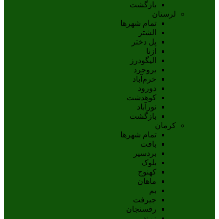
بازگشت
لرستان
تمام شهر‌ها
الشتر
پل دختر
ازنا
اليگودرز
بروجرد
خرم‌آباد
دورود
کوهدشت
نورآباد
بازگشت
کرمان
تمام شهر‌ها
بافت
بردسیر
بلوک
کهنوج
ماهان
بم
جيرفت
رفسنجان
زرند