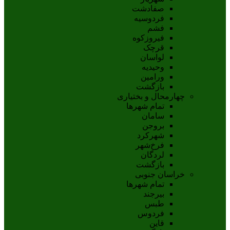
صفادشت
فردوسیه
فشم
فیروزکوه
قرچک
لواسان
وحیدیه
ورامین
بازگشت
چهارمحال و بختیاری
تمام شهر‌ها
سامان
بروجن
شهرکرد
فرخ‌شهر
لردگان
بازگشت
خراسان جنوبی
تمام شهر‌ها
بيرجند
طبس
فردوس
قاين