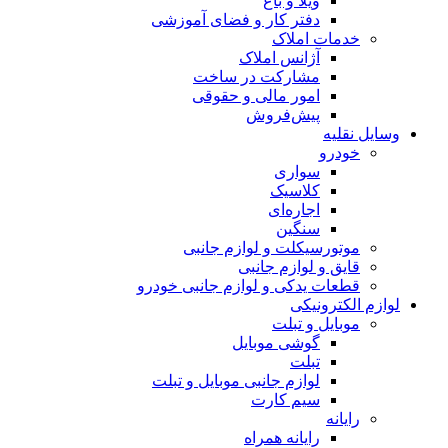
ویلا و باغ
دفتر کار و فضای آموزشی
خدمات املاک
آژانس املاک
مشارکت در ساخت
امور مالی و حقوقی
پیش‌فروش
وسایل نقلیه
خودرو
سواری
کلاسیک
اجاره‌ای
سنگین
موتورسیکلت و لوازم جانبی
قایق و لوازم جانبی
قطعات یدکی و لوازم جانبی خودرو
لوازم الکترونیکی
موبایل و تبلت
گوشی موبایل
تبلت
لوازم جانبی موبایل و تبلت
سیم کارت
رایانه
رایانه همراه