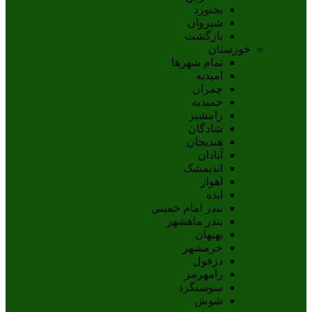
بجنورد
شيروان
بازگشت
خوزستان
تمام شهر‌ها
امیدیه
چمران
حمیدیه
رامشیر
شادگان
هندیجان
آبادان
انديمشک
اهواز
ايذه
بندر امام خميني
بندر ماهشهر
بهبهان
خرمشهر
دزفول
رامهرمز
سوسنگرد
شوش