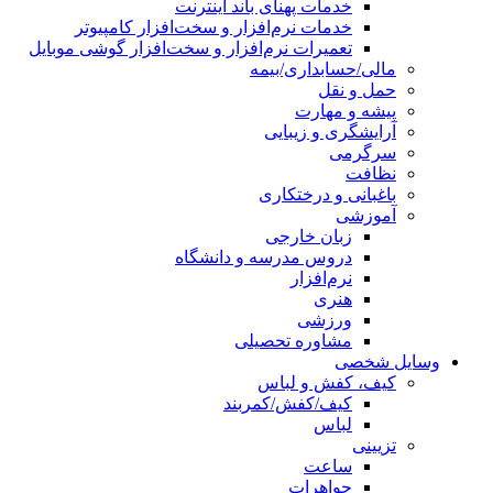
خدمات پهنای باند اینترنت
خدمات نرم‌افزار و سخت‌افزار کامپیوتر
تعمیرات نرم‌افزار و سخت‌افزار گوشی موبایل
مالی/حسابداری/بیمه
حمل و نقل
پیشه و مهارت
آرایشگری و زیبایی
سرگرمی
نظافت
باغبانی و درختکاری
آموزشی
زبان خارجی
دروس مدرسه و دانشگاه
نرم‌افزار
هنری
ورزشی
مشاوره تحصیلی
وسایل شخصی
کیف، کفش و لباس
کیف/کفش/کمربند
لباس
تزیینی
ساعت
جواهرات