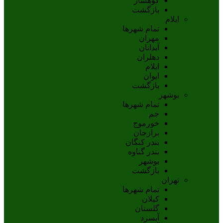
کوهسار
بازگشت
ایلام
تمام شهر‌ها
مهران
آبدانان
دهلران
ايلام
ايوان
بازگشت
بوشهر
تمام شهر‌ها
جم
خورموج
برازجان
بندر کنگان
بندر گناوه
بوشهر
بازگشت
تهران
تمام شهر‌ها
کیلان
گلستان
آبسرد