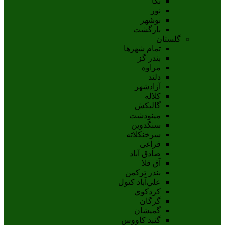
نکا
نور
نوشهر
بازگشت
گلستان
تمام شهر‌ها
بندر گز
مراوه
دلند
آزادشهر
کلاله
گالیکش
مینودشت
سنگدوین
سرخنکلاته
فراغی
صادق آباد
آق قلا
بندر ترکمن
علي‌آباد کتول
کردکوي
گرگان
گميشان
گنبد کاووس