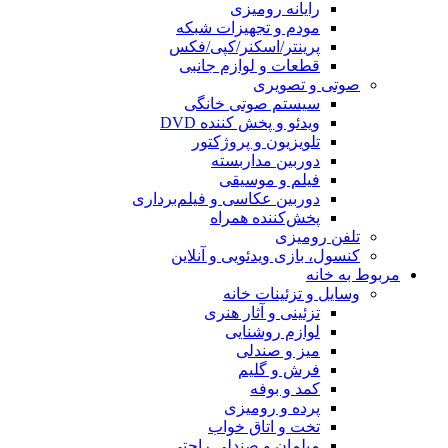
رایانه رومیزی
مودم و تجهیزات شبکه
پرینتر/اسکنر/کپی/فکس
قطعات و لوازم جانبی
صوتی و تصویری
سیستم صوتی خانگی
ویدئو و پخش کننده DVD
تلویزیون و پروژکتور
دوربین مداربسته
فیلم و موسیقی
دوربین عکاسی و فیلم‌برداری
پخش‌کننده همراه
تلفن رومیزی
کنسول، بازی‌ ویدئویی و آنلاین
مربوط به خانه
وسایل و تزئینات خانه
تزئینی و آثار هنری
لوازم روشنایی
میز و صندلی
فرش و گلیم
کمد و بوفه
پرده و رومیزی
تخت و اتاق خواب
مبلمان و صندلی راحتی