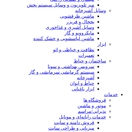
میز تلویزیون و وسایل سیستم پخش
وسایل آشپزخانه
ماشین ظرفشویی
یخچال و فریزر
وسایل آشپزی و غذاخوری
مایکروویو و گاز
ماشین لباسشویی و خشک کننده
ابزار
نظافت و خیاطی و اتو
تعمیرات
ساختمان و حیاط
سرویس بهداشتی و سونا
سیستم گرمایشی سرمایشی و گاز
آشپزخانه
حیاط و ایوان
ابزار باغبانی
خدمات
فروشگاه ها
موتور و ماشین
پذیرایی/مراسم
خدمات رایانه‌ای و موبایل
فروش دامنه و سایت
میزبانی و طراحی سایت