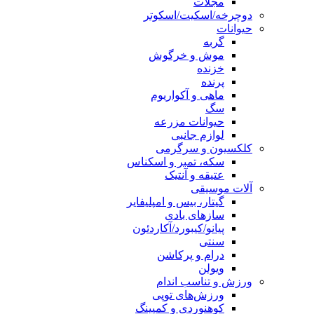
مجلات
دوچرخه/اسکیت/اسکوتر
حیوانات
گربه
موش و خرگوش
خزنده
پرنده
ماهی و آکواریوم
سگ
حیوانات مزرعه
لوازم جانبی
کلکسیون و سرگرمی
سکه، تمبر و اسکناس
عتیقه و آنتیک
آلات موسیقی
گیتار، بیس و امپلیفایر
سازهای بادی
پیانو/کیبورد/آکاردئون
سنتی
درام و پرکاشن
ویولن
ورزش و تناسب اندام
ورزش‌های توپی
کوهنوردی و کمپینگ