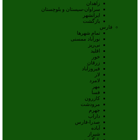
زاهدان
سراوان-سيستان و بلوچستان
ايرانشهر
بازگشت
فارس
تمام شهر‌ها
نورآباد ممسنی
نی‌ریز
اقلید
خور
زرقان
فیروزآباد
لار
لامرد
مهر
فسا
کازرون
مرودشت
جهرم
داراب
صدرا-فارس
آباده
شيراز
بازگشت