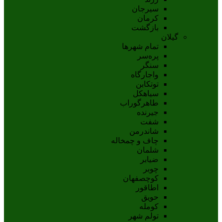
سيرجان
کرمان
بازگشت
گیلان
تمام شهر‌ها
پره‌سر
سنگر
واجارگاه
توتکابن
سیاهکل
طاهرگوراب
جیرنده
شفت
شاندرمن
چاف و چمخاله
شلمان
ضیابر
چوبر
کوچصفهان
اطاقور
حویق
کومله
تولم شهر