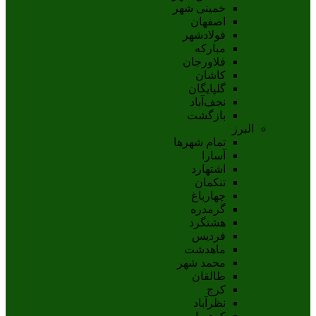
خمینی شهر
اصفهان
فولادشهر
مبارکه
فلاورجان
کاشان
گلپايگان
نجف‌آباد
بازگشت
البرز
تمام شهر‌ها
آسارا
اشتهارد
تنکمان
چهارباغ
گرمدره
هشتگرد
فردیس
ماهدشت
محمد شهر
طالقان
کرج
نظرآباد