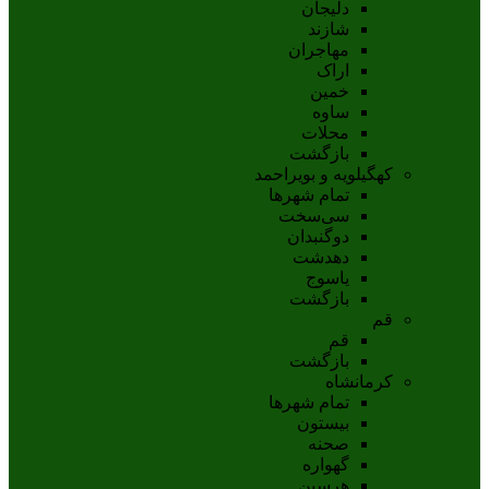
دلیجان
شازند
مهاجران
اراک
خمين
ساوه
محلات
بازگشت
کهگیلویه و بویراحمد
تمام شهر‌ها
سی‌سخت
دوگنبدان
دهدشت
ياسوج
بازگشت
قم
قم
بازگشت
کرمانشاه
تمام شهر‌ها
بیستون
صحنه
گهواره
هرسین