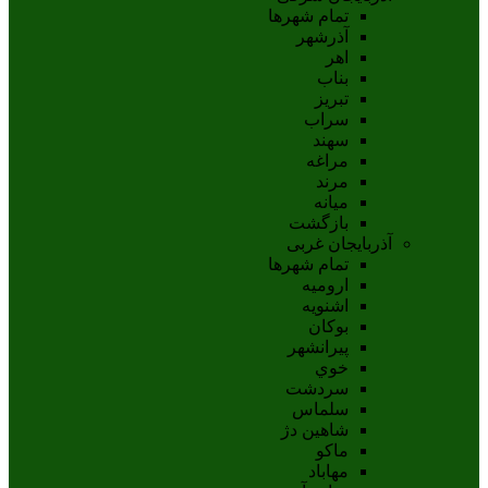
تمام شهر‌ها
آذرشهر
اهر
بناب
تبريز
سراب
سهند
مراغه
مرند
ميانه
بازگشت
آذربایجان غربی
تمام شهر‌ها
اروميه
اشنويه
بوکان
پيرانشهر
خوي
سردشت
سلماس
شاهين دژ
ماکو
مهاباد