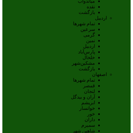
مياندوآب
نقده
بازگشت
اردبیل
تمام شهر‌ها
سرعین
گرمی
نمین
اردبيل
پارس‌آباد
خلخال
مشکين‌شهر
بازگشت
اصفهان
تمام شهر‌ها
قمصر
لنجان
آران و بیدگل
ابریشم
خوانسار
خور
داران
سمیرم
شاهین شهر