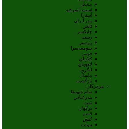
منجیل
آستانه اشرفيه
آستارا
بندر انزلي
تالش
چابکسر
رشت
رودسر
صومعه‌سرا
فومن
کلاچاي
لاهيجان
لنگرود
ماسال
بازگشت
هرمزگان
تمام شهر‌ها
بندرعباس
تخت
درگهان
قشم
کيش
ميناب