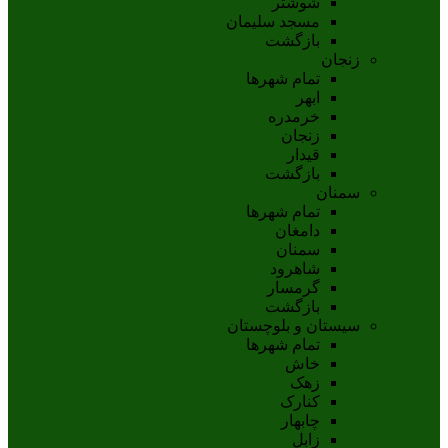
شوشتر
مسجد سليمان
بازگشت
زنجان
تمام شهر‌ها
ابهر
خرمدره
زنجان
قيدار
بازگشت
سمنان
تمام شهر‌ها
دامغان
سمنان
شاهرود
گرمسار
بازگشت
سیستان و بلوچستان
تمام شهر‌ها
خاش
زهک
کنارک
چابهار
زابل