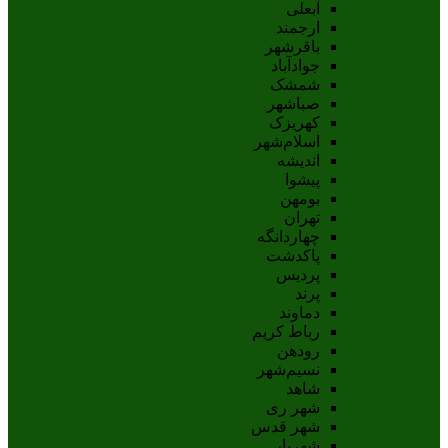
آبعلی
ارجمند
باقرشهر
جوادآباد
شمشک
صباشهر
کهریزک
اسلام‌شهر
اندیشه
پيشوا
بومهن
تهران
چهاردانگه
پاکدشت
پردیس
پرند
دماوند
رباط کریم
رودهن
نسيم‌شهر
شاهد
شهر ری
شهر قدس
شهریار