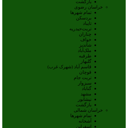
بازگشت
خراسان رضوی
تمام شهر‌ها
بردسکن
تایباد
تربت‌حیدریه
چناران
خواف
شاندیز
ملک‌آباد
طرقبه
گلبهار
قاسم آباد (شهرک غرب)
قوچان
تربت جام
سبزوار
گناباد
مشهد
نيشابور
بازگشت
خراسان شمالی
تمام شهر‌ها
آشخانه
اسفراين