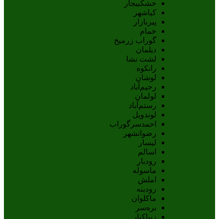
خشکبیجار
کیاشهر
پیربازار
خمام
گوراب زرمیخ
دیلمان
لشت نشا
رانکوه
لوشان
رحیم‌آباد
لولمان
رستم‌آباد
لوندویل
احمدسرگوراب
رضوانشهر
لیسار
اسالم
رودبار
ماسوله
املش
رودبنه
ماکلوان
بره‌سر
زیباکنار