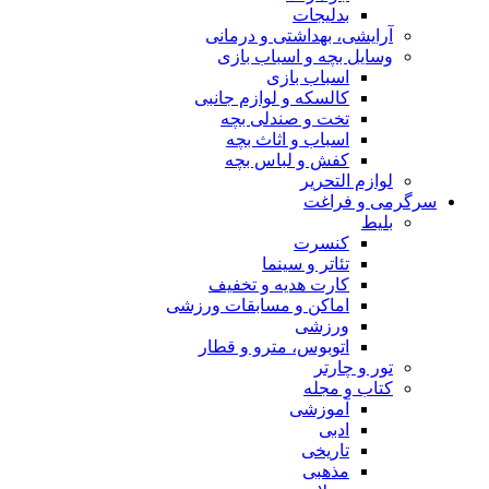
بدلیجات
آرایشی، بهداشتی و درمانی
وسایل بچه و اسباب بازی
اسباب بازی
کالسکه و لوازم جانبی
تخت و صندلی بچه
اسباب و اثاث بچه
کفش و لباس بچه
لوازم التحریر
سرگرمی و فراغت
بلیط
کنسرت
تئاتر و سینما
کارت هدیه و تخفیف
اماکن و مسابقات ورزشی
ورزشی
اتوبوس، مترو و قطار
تور و چارتر
کتاب و مجله
آموزشی
ادبی
تاریخی
مذهبی