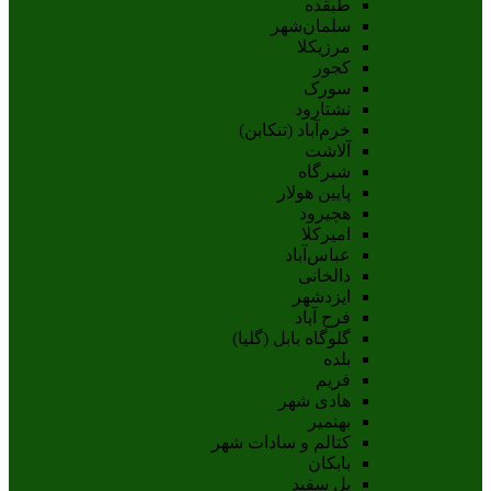
طبقده
سلمان‌شهر
مرزیکلا
کجور
سورک
نشتارود
خرم‌آباد (تنکابن)
آلاشت
شیرگاه
پایین هولار
هچیرود
امیرکلا
عباس‌آباد
دالخانی
ایزدشهر
فرح آباد
گلوگاه بابل (گلیا)
بلده
فریم
هادی شهر
بهنمیر
کتالم و سادات شهر
بابکان
پل سفید