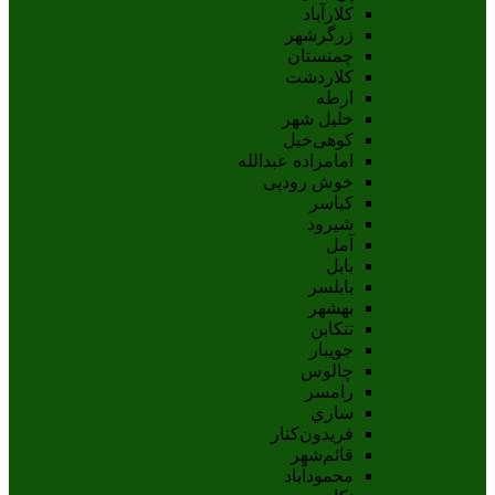
کلارآباد
زرگرشهر
چمنستان
کلاردشت
ارطه
خلیل شهر
کوهی‌خیل
امامزاده عبدالله
خوش رودپی
کیاسر
شیرود
آمل
بابل
بابلسر
بهشهر
تنکابن
جويبار
چالوس
رامسر
ساري
فريدون‌کنار
قائم‌شهر
محمودآباد