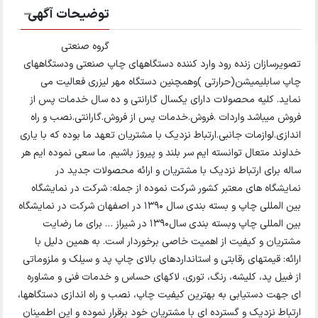
توضیحات آگهی
گروه صنعتی
تصویرسازان زنده رود وارد کننده دستگاههای چاپ صنعتی ودستگاههای
چاپ سابلیمیشن(حرارتی )وهمچنین دستگاه مهر لیزری فعالیت می
نماید. کلیه محصولات دارای یکسال گارانتی و ده سال خدمات پس از
فروش میباشد واردات .فروش.خدمات پس از فروش.گارانتی.نصب و راه
اندازی.لوازمات جانبی.ارتباط نزدیک با مشتریان تعهد ما بوده که با یاری
خداوند متعال توانسته ایم سر بلند و پیروز باشیم. ما سعی نموده ایم هر
ساله برای ارتباط نزدیک با مشتریان و ارائه محصولات جدید در
نمایشگاه های معتبر کشور شرکت نموده از جمله: شرکت در نمایشگاه
بین المللی چاپ و بسته بندی سال 1390 در اصفهان شرکت در نمایشگاه
بین المللی چاپ وبسته بندی سال1390 در شیراز … برای ما رضایت
مشتریان و کیفیت از اهمیت خاصی برخوردار است. به همین دلیل با
ارائه: قیمتهای رقابتی و استانداردهای بالای چاپ پد و سیلک و ملزوماتی
از فبیل پد، کلیشه، رنگ، توری، لاکهای حساس و خدمات فنی و مشاوره
ای جهت دستیابی به بهترین کیفیت چاپ، نصب و راه اندازی دستگاهها،
ارتباط نزدیک و گسترده ای با مشتریان خود برقرار نموده و این اطمینان