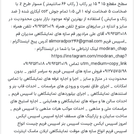
سطح مقطع ۱۵ * ۱۵ پر رکاب ( رکاب ۶۶ سانتیمتر ) مسوار طرح z با
ضخامت ۵ ضخامت لوله ۱ الی ۱٫۵ تمام جوش co2 آبکاری شده ( ضد
زنگ و سایش ) استفاده از بهترین لوله موجود بازار بدون محدودیت در
سایز و اندازه در سایزهای متنوع تلفن همراه :09192521019 تلفن همراه :
۰۹۱۹۲۵۲۱۰۱۸ آقای علی مرادپور قم سازه های نمایشگاهی مدیران قم
_اسپیس فریم alimoradpor246@gmail.com آدرس پیج اینستاگرام :
modiran_chap لینک ارتباطی ما با شما در اینستاگرام :
https://instagram.com/modiran_chap?
utm_medium=copy_link تماس :09192521019 09192521018
09127575198 فروش سازه های اسپیس فریم به سراسر کشور _ بدون
محدودیت در متراژ و سایز _ اجرا و اجاره غرفه های نمایشگاهی با تمامی
امکانات _ اجرای طاق نصرت و ورودی های مراسمات _ احداث قاب بنر و
استندهای نمایشگاهی _ اجرای بیلبوردهای نمایشگاهی با اسپیس فریم _
احداث سالن ها و سوله های نمایشگاهی و همایشی _ اجاره استیج های
مراسمات ملی و مذهبی _ احداث موکب هیات مذهبی با اسپیس فریم _
ساخت سایبان و پارکینگ های مسقف اجاره اسپیس اسپیس ایکس
امروز اسپیس ایکس چیست اسپیس بنر اسپیس فریم چیست انواع
اسپیس فریم انواع سازه های موقت نمایشگاهی ایلان ماسک اینترنت