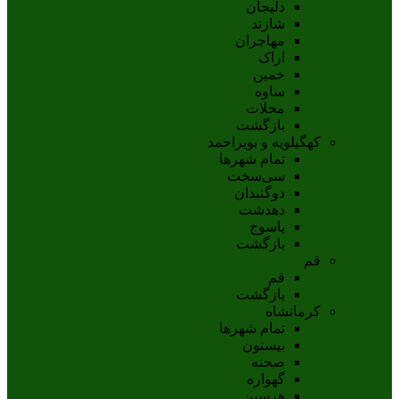
دلیجان
شازند
مهاجران
اراک
خمين
ساوه
محلات
بازگشت
کهگیلویه و بویراحمد
تمام شهر‌ها
سی‌سخت
دوگنبدان
دهدشت
ياسوج
بازگشت
قم
قم
بازگشت
کرمانشاه
تمام شهر‌ها
بیستون
صحنه
گهواره
هرسین