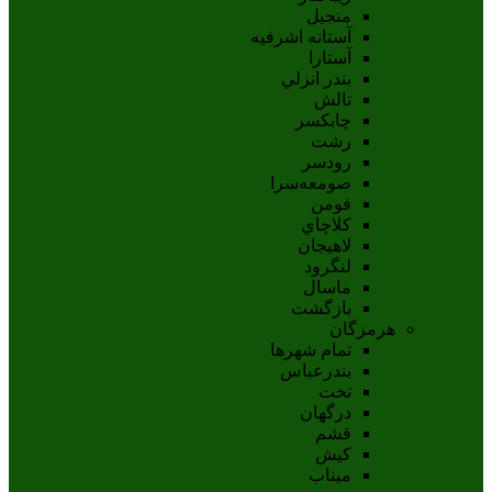
منجیل
آستانه اشرفيه
آستارا
بندر انزلي
تالش
چابکسر
رشت
رودسر
صومعه‌سرا
فومن
کلاچاي
لاهيجان
لنگرود
ماسال
بازگشت
هرمزگان
تمام شهر‌ها
بندرعباس
تخت
درگهان
قشم
کيش
ميناب