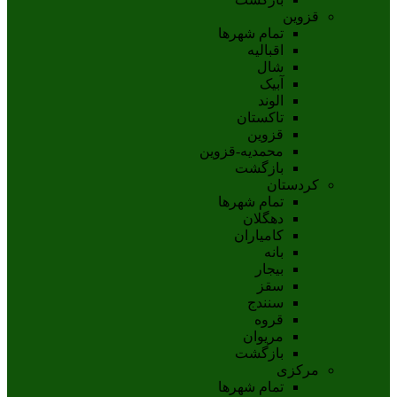
قزوین
تمام شهر‌ها
اقبالیه
شال
آبيک
الوند
تاکستان
قزوين
محمديه-قزوين
بازگشت
کردستان
تمام شهر‌ها
دهگلان
کامیاران
بانه
بيجار
سقز
سنندج
قروه
مريوان
بازگشت
مرکزی
تمام شهر‌ها