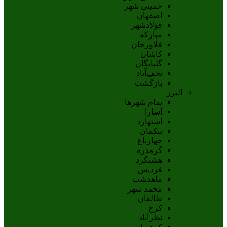
خمینی شهر
اصفهان
فولادشهر
مبارکه
فلاورجان
کاشان
گلپايگان
نجف‌آباد
بازگشت
البرز
تمام شهر‌ها
آسارا
اشتهارد
تنکمان
چهارباغ
گرمدره
هشتگرد
فردیس
ماهدشت
محمد شهر
طالقان
کرج
نظرآباد