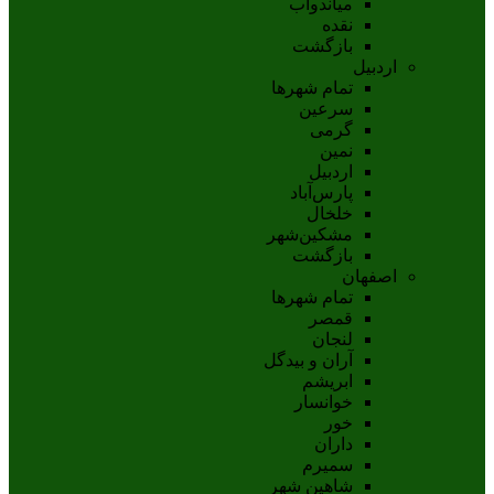
مياندوآب
نقده
بازگشت
اردبیل
تمام شهر‌ها
سرعین
گرمی
نمین
اردبيل
پارس‌آباد
خلخال
مشکين‌شهر
بازگشت
اصفهان
تمام شهر‌ها
قمصر
لنجان
آران و بیدگل
ابریشم
خوانسار
خور
داران
سمیرم
شاهین شهر