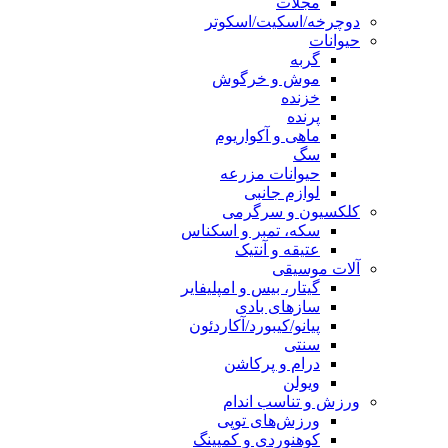
مجلات
دوچرخه/اسکیت/اسکوتر
حیوانات
گربه
موش و خرگوش
خزنده
پرنده
ماهی و آکواریوم
سگ
حیوانات مزرعه
لوازم جانبی
کلکسیون و سرگرمی
سکه، تمبر و اسکناس
عتیقه و آنتیک
آلات موسیقی
گیتار، بیس و امپلیفایر
سازهای بادی
پیانو/کیبورد/آکاردئون
سنتی
درام و پرکاشن
ویولن
ورزش و تناسب اندام
ورزش‌های توپی
کوهنوردی و کمپینگ