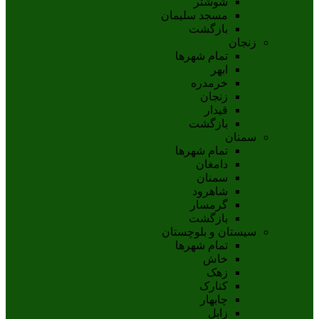
شوشتر
مسجد سليمان
بازگشت
زنجان
تمام شهر‌ها
ابهر
خرمدره
زنجان
قيدار
بازگشت
سمنان
تمام شهر‌ها
دامغان
سمنان
شاهرود
گرمسار
بازگشت
سیستان و بلوچستان
تمام شهر‌ها
خاش
زهک
کنارک
چابهار
زابل