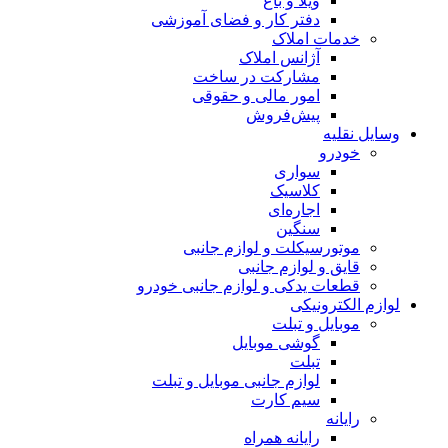
ویلا و باغ
دفتر کار و فضای آموزشی
خدمات املاک
آژانس املاک
مشارکت در ساخت
امور مالی و حقوقی
پیش‌فروش
وسایل نقلیه
خودرو
سواری
کلاسیک
اجاره‌ای
سنگین
موتورسیکلت و لوازم جانبی
قایق و لوازم جانبی
قطعات یدکی و لوازم جانبی خودرو
لوازم الکترونیکی
موبایل و تبلت
گوشی موبایل
تبلت
لوازم جانبی موبایل و تبلت
سیم کارت
رایانه
رایانه همراه