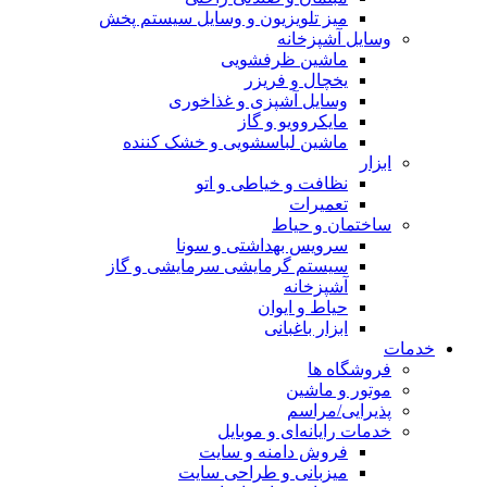
میز تلویزیون و وسایل سیستم پخش
وسایل آشپزخانه
ماشین ظرفشویی
یخچال و فریزر
وسایل آشپزی و غذاخوری
مایکروویو و گاز
ماشین لباسشویی و خشک کننده
ابزار
نظافت و خیاطی و اتو
تعمیرات
ساختمان و حیاط
سرویس بهداشتی و سونا
سیستم گرمایشی سرمایشی و گاز
آشپزخانه
حیاط و ایوان
ابزار باغبانی
خدمات
فروشگاه ها
موتور و ماشین
پذیرایی/مراسم
خدمات رایانه‌ای و موبایل
فروش دامنه و سایت
میزبانی و طراحی سایت