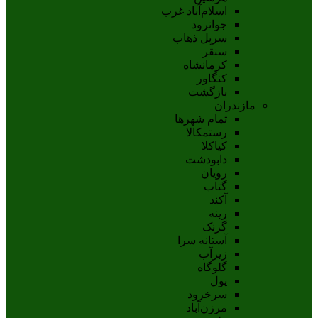
اسلام‌‌آباد غرب
جوانرود
سرپل ذهاب
سنقر
کرمانشاه
کنگاور
بازگشت
مازندران
تمام شهر‌ها
رستمکالا
کیاکلا
دابودشت
رویان
گتاب
آکند
رینه
گزنک
آستانه سرا
زیرآب
گلوگاه
پول
سرخرود
مرزن‌آباد