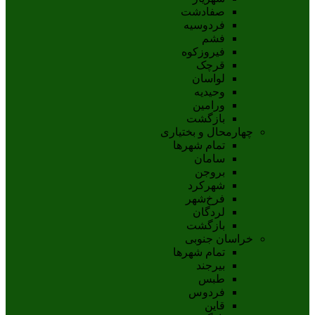
صفادشت
فردوسیه
فشم
فیروزکوه
قرچک
لواسان
وحیدیه
ورامین
بازگشت
چهارمحال و بختیاری
تمام شهر‌ها
سامان
بروجن
شهرکرد
فرخ‌شهر
لردگان
بازگشت
خراسان جنوبی
تمام شهر‌ها
بيرجند
طبس
فردوس
قاين