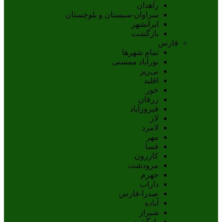
زاهدان
سراوان-سيستان و بلوچستان
ايرانشهر
بازگشت
فارس
تمام شهر‌ها
نورآباد ممسنی
نی‌ریز
اقلید
خور
زرقان
فیروزآباد
لار
لامرد
مهر
فسا
کازرون
مرودشت
جهرم
داراب
صدرا-فارس
آباده
شيراز
بازگشت