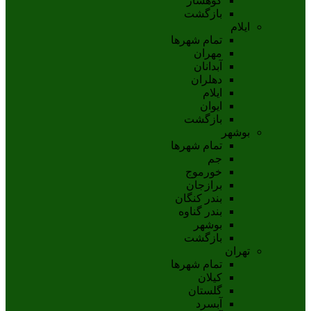
کوهسار
بازگشت
ایلام
تمام شهر‌ها
مهران
آبدانان
دهلران
ايلام
ايوان
بازگشت
بوشهر
تمام شهر‌ها
جم
خورموج
برازجان
بندر کنگان
بندر گناوه
بوشهر
بازگشت
تهران
تمام شهر‌ها
کیلان
گلستان
آبسرد