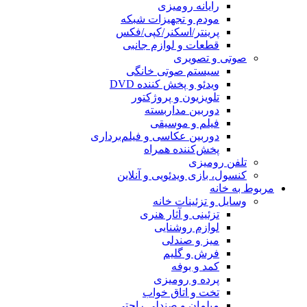
رایانه رومیزی
مودم و تجهیزات شبکه
پرینتر/اسکنر/کپی/فکس
قطعات و لوازم جانبی
صوتی و تصویری
سیستم صوتی خانگی
ویدئو و پخش کننده DVD
تلویزیون و پروژکتور
دوربین مداربسته
فیلم و موسیقی
دوربین عکاسی و فیلم‌برداری
پخش‌کننده همراه
تلفن رومیزی
کنسول، بازی‌ ویدئویی و آنلاین
مربوط به خانه
وسایل و تزئینات خانه
تزئینی و آثار هنری
لوازم روشنایی
میز و صندلی
فرش و گلیم
کمد و بوفه
پرده و رومیزی
تخت و اتاق خواب
مبلمان و صندلی راحتی