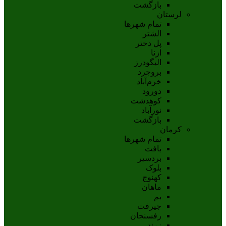
بازگشت
لرستان
تمام شهر‌ها
الشتر
پل دختر
ازنا
اليگودرز
بروجرد
خرم‌آباد
دورود
کوهدشت
نورآباد
بازگشت
کرمان
تمام شهر‌ها
بافت
بردسیر
بلوک
کهنوج
ماهان
بم
جيرفت
رفسنجان
زرند