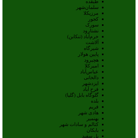
طبقده
سلمان‌شهر
مرزیکلا
کجور
سورک
نشتارود
خرم‌آباد (تنکابن)
آلاشت
شیرگاه
پایین هولار
هچیرود
امیرکلا
عباس‌آباد
دالخانی
ایزدشهر
فرح آباد
گلوگاه بابل (گلیا)
بلده
فریم
هادی شهر
بهنمیر
کتالم و سادات شهر
بابکان
پل سفید