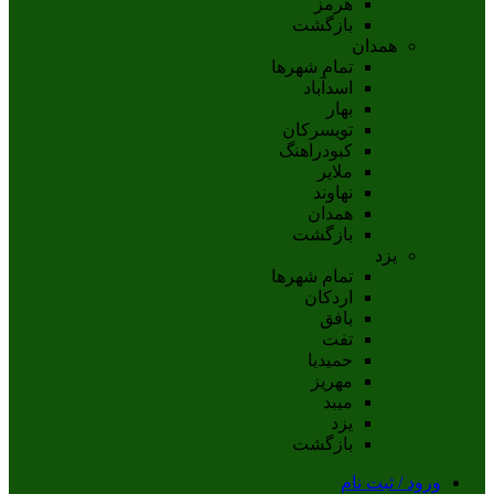
هرمز
بازگشت
همدان
تمام شهر‌ها
اسدآباد
بهار
تويسرکان
کبودراهنگ
ملاير
نهاوند
همدان
بازگشت
یزد
تمام شهر‌ها
اردکان
بافق
تفت
حميديا
مهریز
ميبد
يزد
بازگشت
ورود / ثبت نام