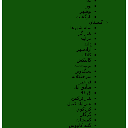
نکا
نور
نوشهر
بازگشت
گلستان
تمام شهر‌ها
بندر گز
مراوه
دلند
آزادشهر
کلاله
گالیکش
مینودشت
سنگدوین
سرخنکلاته
فراغی
صادق آباد
آق قلا
بندر ترکمن
علي‌آباد کتول
کردکوي
گرگان
گميشان
گنبد کاووس