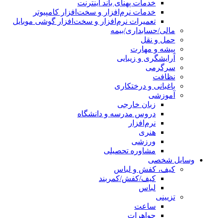
خدمات پهنای باند اینترنت
خدمات نرم‌افزار و سخت‌افزار کامپیوتر
تعمیرات نرم‌افزار و سخت‌افزار گوشی موبایل
مالی/حسابداری/بیمه
حمل و نقل
پیشه و مهارت
آرایشگری و زیبایی
سرگرمی
نظافت
باغبانی و درختکاری
آموزشی
زبان خارجی
دروس مدرسه و دانشگاه
نرم‌افزار
هنری
ورزشی
مشاوره تحصیلی
وسایل شخصی
کیف، کفش و لباس
کیف/کفش/کمربند
لباس
تزیینی
ساعت
جواهرات