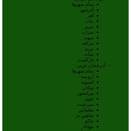
تمام شهر‌ها
آذرشهر
اهر
بناب
تبريز
سراب
سهند
مراغه
مرند
ميانه
بازگشت
آذربایجان غربی
تمام شهر‌ها
اروميه
اشنويه
بوکان
پيرانشهر
خوي
سردشت
سلماس
شاهين دژ
ماکو
مهاباد