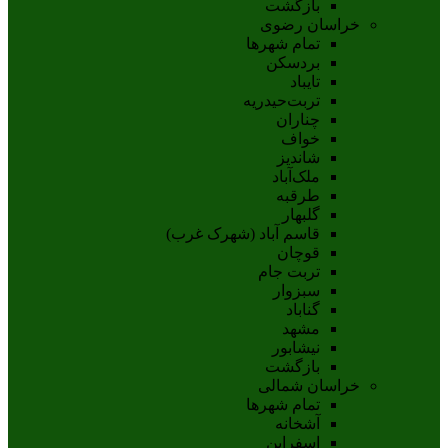
بازگشت
خراسان رضوی
تمام شهر‌ها
بردسکن
تایباد
تربت‌حیدریه
چناران
خواف
شاندیز
ملک‌آباد
طرقبه
گلبهار
قاسم آباد (شهرک غرب)
قوچان
تربت جام
سبزوار
گناباد
مشهد
نيشابور
بازگشت
خراسان شمالی
تمام شهر‌ها
آشخانه
اسفراين