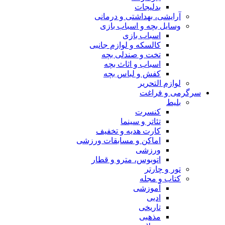
بدلیجات
آرایشی، بهداشتی و درمانی
وسایل بچه و اسباب بازی
اسباب بازی
کالسکه و لوازم جانبی
تخت و صندلی بچه
اسباب و اثاث بچه
کفش و لباس بچه
لوازم التحریر
سرگرمی و فراغت
بلیط
کنسرت
تئاتر و سینما
کارت هدیه و تخفیف
اماکن و مسابقات ورزشی
ورزشی
اتوبوس، مترو و قطار
تور و چارتر
کتاب و مجله
آموزشی
ادبی
تاریخی
مذهبی