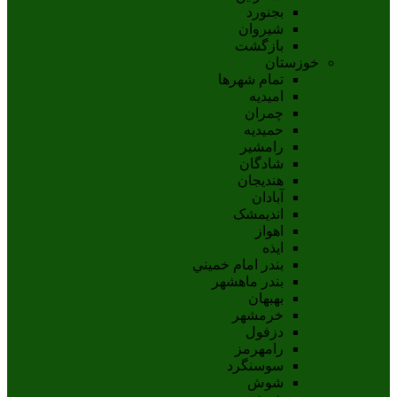
بجنورد
شيروان
بازگشت
خوزستان
تمام شهر‌ها
امیدیه
چمران
حمیدیه
رامشیر
شادگان
هندیجان
آبادان
انديمشک
اهواز
ايذه
بندر امام خميني
بندر ماهشهر
بهبهان
خرمشهر
دزفول
رامهرمز
سوسنگرد
شوش