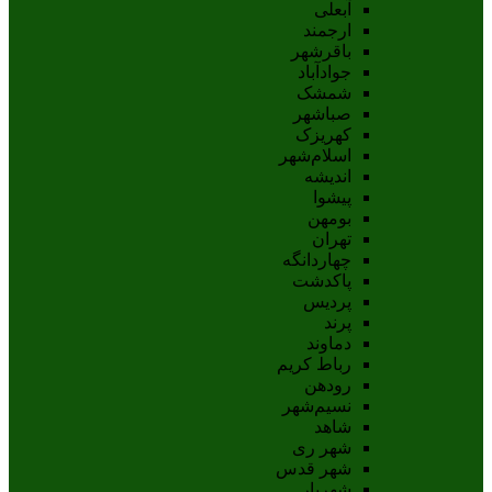
آبعلی
ارجمند
باقرشهر
جوادآباد
شمشک
صباشهر
کهریزک
اسلام‌شهر
اندیشه
پيشوا
بومهن
تهران
چهاردانگه
پاکدشت
پردیس
پرند
دماوند
رباط کریم
رودهن
نسيم‌شهر
شاهد
شهر ری
شهر قدس
شهریار