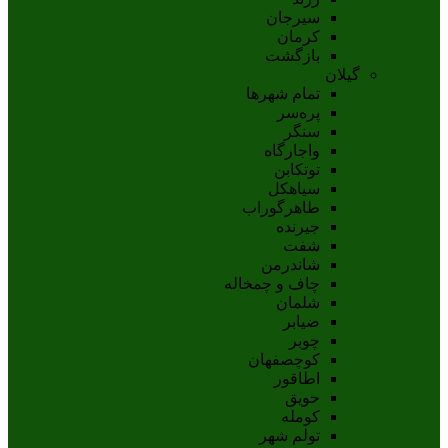
سيرجان
کرمان
بازگشت
گیلان
تمام شهر‌ها
پره‌سر
سنگر
واجارگاه
توتکابن
سیاهکل
طاهرگوراب
جیرنده
شفت
شاندرمن
چاف و چمخاله
شلمان
ضیابر
چوبر
کوچصفهان
اطاقور
حویق
کومله
تولم شهر