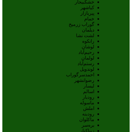
خشکبیجار
کیاشهر
پیربازار
خمام
گوراب زرمیخ
دیلمان
لشت نشا
رانکوه
لوشان
رحیم‌آباد
لولمان
رستم‌آباد
لوندویل
احمدسرگوراب
رضوانشهر
لیسار
اسالم
رودبار
ماسوله
املش
رودبنه
ماکلوان
بره‌سر
زیباکنار