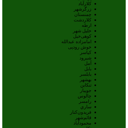
کلارآباد
زرگرشهر
چمنستان
کلاردشت
ارطه
خلیل شهر
کوهی‌خیل
امامزاده عبدالله
خوش رودپی
کیاسر
شیرود
آمل
بابل
بابلسر
بهشهر
تنکابن
جويبار
چالوس
رامسر
ساري
فريدون‌کنار
قائم‌شهر
محمودآباد