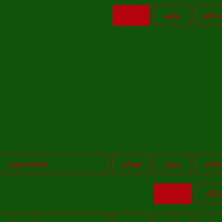
در گناوه
بوشهر
بازگشت
امان
بروجن
شهرکرد
خراسان جنوبی
ردگان
بازگشت