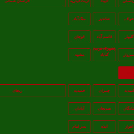
ردسکن
تایباد
تربت‌حیدریه
خراسان شمالی
واف
شاندیز
ملک‌آباد
گلبهار
قاسم آباد
قوچان
(شهرک غرب)
بزوار
گناباد
مشهد
ازگشت
میدیه
چمران
حمیدیه
زنجان
ادگان
هندیجان
آبادان
اهواز
ايذه
بندر امام