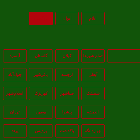
ايلام
ايوان
بازگشت
تمام شهر‌ها
کیلان
گلستان
آبسرد
آبعلی
ارجمند
باقرشهر
جوادآباد
شمشک
صباشهر
کهریزک
اسلام‌شهر
اندیشه
پيشوا
بومهن
تهران
چهاردانگه
پاکدشت
پردیس
پرند