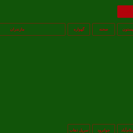
ازگشت
یستون
صحنه
گهواره
مازندران
لام‌‌آباد
جوانرود
سرپل ذهاب