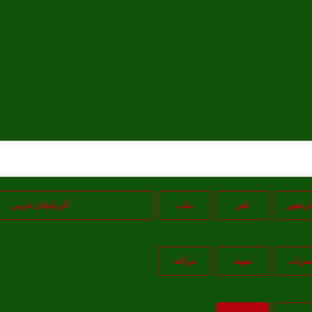
ذرشهر
اهر
بناب
آذربایجان غربی
راب
سهند
مراغه