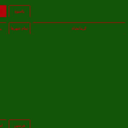
ياسوج
ب
کرمانشاه
تمام شهر‌ها
ب
هرسین
اس