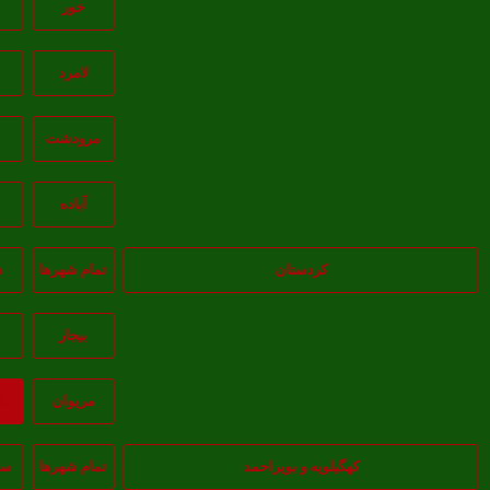
خور
ز
لامرد
مرودشت
آباده
ش
کردستان
تمام شهر‌ها
د
بيجار
مريوان
ب
کهگیلویه و بویراحمد
تمام شهر‌ها
سی