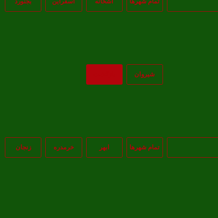
تمام شهر‌ها
آشخانه
اسفراين
بجنورد
شيروان
بازگشت
تمام شهر‌ها
ابهر
خرمدره
زنجان