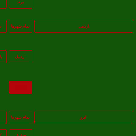
مرند
اردبیل
تمام شهر‌ها
س
اردبيل
پا
بازگشت
البرز
تمام شهر‌ها
چهارباغ
گ