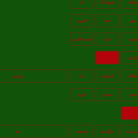
رقان
فیروزآباد
لار
مهر
فسا
کازرون
جهرم
داراب
صدرا-فارس
يراز
بازگشت
هگلان
کامیاران
بانه
مرکزی
سقز
سنندج
قروه
ازگشت
‌سخت
دوگنبدان
دهدشت
قم