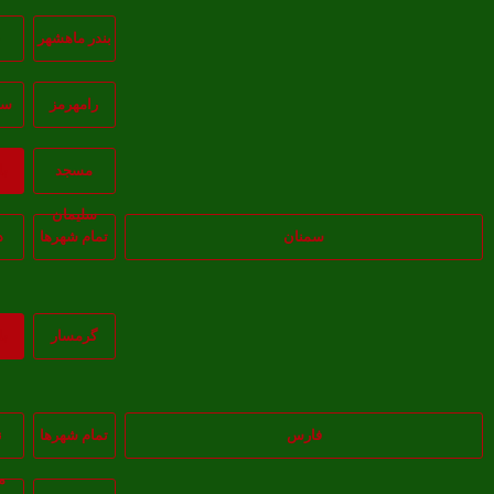
بندر ماهشهر
ب
رامهرمز
سو
مسجد
ب
سليمان
سمنان
تمام شهر‌ها
د
گرمسار
ب
فارس
تمام شهر‌ها
ن
م