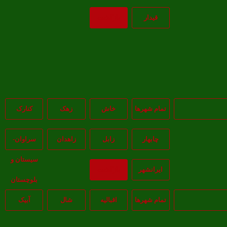
قيدار
بازگشت
تمام شهر‌ها
خاش
زهک
کنارک
چابهار
زابل
زاهدان
سراوان-
سيستان و
ايرانشهر
بازگشت
بلوچستان
تمام شهر‌ها
اقبالیه
شال
آبيک