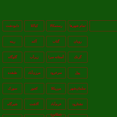
تمام شهر‌ها
رستمکالا
کیاکلا
دابودشت
رویان
گتاب
آکند
رینه
گزنک
آستانه سرا
زیرآب
گلوگاه
پول
سرخرود
مرزن‌آباد
طبقده
سلمان‌شهر
مرزیکلا
کجور
سورک
نشتارود
خرم‌آباد
آلاشت
شیرگاه
(تنکابن)