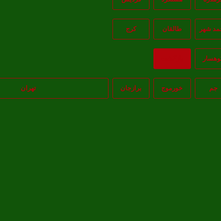
مد شهر
طالقان
کرج
وهسار
بازگشت
جم
خورموج
برازجان
تهران