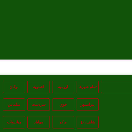
تمام شهر‌ها
اروميه
اشنويه
بوکان
پيرانشهر
خوي
سردشت
سلماس
شاهين دژ
ماکو
مهاباد
مياندوآب