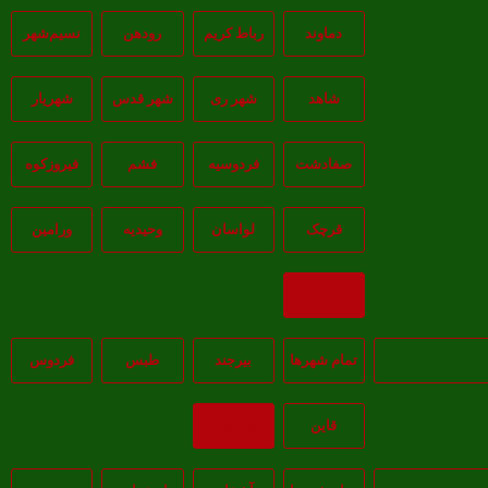
دماوند
رباط کریم
رودهن
نسيم‌شهر
شاهد
شهر ری
شهر قدس
شهریار
صفادشت
فردوسیه
فشم
فیروزکوه
قرچک
لواسان
وحیدیه
ورامین
بازگشت
تمام شهر‌ها
بيرجند
طبس
فردوس
قاين
بازگشت