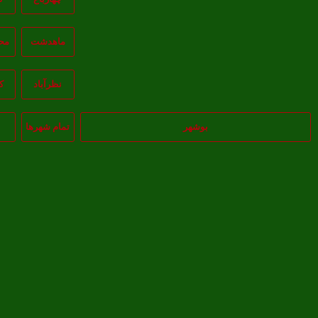
ماهدشت
مح
نظرآباد
ک
بوشهر
تمام شهر‌ها