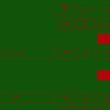
خميني
هبهان
خرمشهر
دزفول
سنگرد
شوش
شوشتر
ازگشت
امغان
سمنان
شاهرود
سیستان و بلوچستان
ازگشت
ورآباد
نی‌ریز
اقلید
قزوین
مسنی