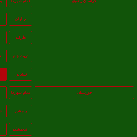
خراسان رضوی
تمام شهر‌ها
ب
چناران
خ
طرقبه
تربت جام
س
نيشابور
ب
خوزستان
تمام شهر‌ها
ا
رامشیر
ش
انديمشک