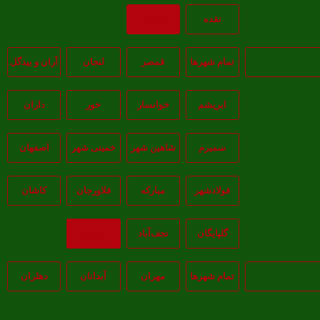
نقده
بازگشت
تمام شهر‌ها
قمصر
لنجان
آران و بیدگل
ابریشم
خوانسار
خور
داران
سمیرم
شاهین شهر
خمینی شهر
اصفهان
فولادشهر
مبارکه
فلاورجان
کاشان
گلپايگان
نجف‌آباد
بازگشت
تمام شهر‌ها
مهران
آبدانان
دهلران