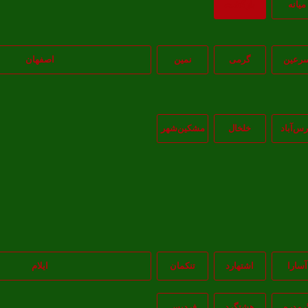
ميانه
بازگشت
رعین
گرمی
نمین
اصفهان
رس‌آباد
خلخال
مشکين‌شهر
آسارا
اشتهارد
تنکمان
ایلام
رمدره
هشتگرد
فردیس