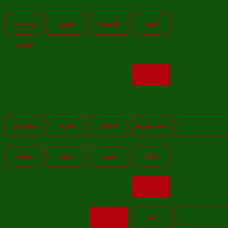
الوند
تاکستان
قزوين
محمديه-
قزوين
بازگشت
تمام شهر‌ها
دلیجان
شازند
مهاجران
اراک
خمين
ساوه
محلات
بازگشت
قم
بازگشت