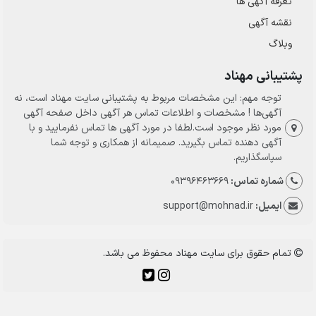
تعرفه آگهی ها
نقشه آگهی
وبلاگ
پشتیبانی مهناد
توجه مهم: این مشخصات مربوط به پشتیبانی سایت مهناد است، نه
آگهی‌ها ! مشخصات و اطلاعات تماس هر آگهی داخل صفحه آگهی
مورد نظر موجود است.لطفا در مورد آگهی ها تماس نفرمایید و با
آگهی دهنده تماس بگیرید. صمیمانه از همکاری و توجه شما
سپاسگذاریم.
شماره تماس:
09396463669
ایمیل:
support@mohnad.ir
تمام حقوق برای سایت مهناد محفوظ می باشد.