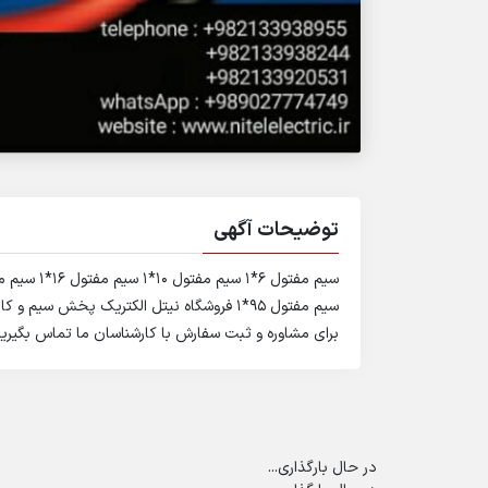
توضیحات آگهی
سیم مفتول 95*1 فروشگاه نیتل الکتریک پخش س
برای مشاوره و ثبت سفارش با کارشناسان ما تماس بگیرید 02133938955 02133938244 09027774749 27850879
در حال بارگذاری...