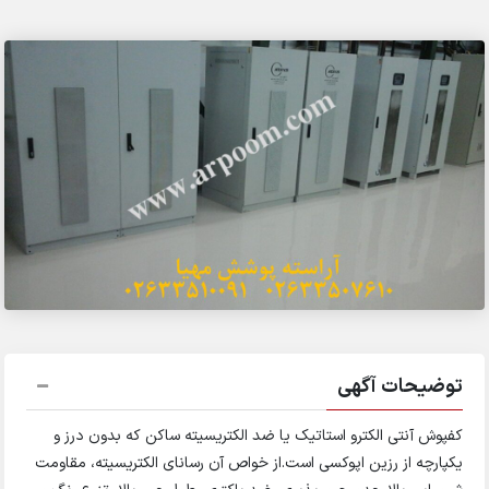
توضیحات آگهی
کفپوش آنتی الکترو استاتیک یا ضد الکتریسیته ساکن که بدون درز و
یکپارچه از رزین اپوکسی است.از خواص آن رسانای الکتریسیته، مقاومت