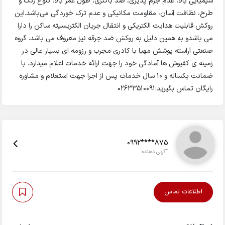
شیمیایی بالا، عدم جرم پذیری، ضد باکتری، طول عمر بالا، تنوع رنگ و
طرح، نظافت آسان، مقاومت مکانیکی و عدم ترک خوردگی می‌باشد.این
روکش قابلیت هدایت الکتریکی و انتقال جریان الکتریسیته ساکن را دارا
می باشدو به همین دلیل به روکش ضد جرقه نیز معروف می باشد. گروه
صنعتی آراسته پوشش مهیا با کادری مجرب و رزومه ای بسیار عالی در
زمینه ی کفپوش ها آمادگی خود را جهت ارائه خدمات اعلام میدارد. با
ضمانت یکساله و 10 سال خدمات پس از اجرا جهت استعلام و مشاوره
رایگان تماس بگیرید:02633510091
0992****875
آگهی دهنده
اطلاعات تماس