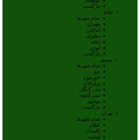
کوهسار
بازگشت
ایلام
تمام شهر‌ها
مهران
آبدانان
دهلران
ايلام
ايوان
بازگشت
بوشهر
تمام شهر‌ها
جم
خورموج
برازجان
بندر کنگان
بندر گناوه
بوشهر
بازگشت
تهران
تمام شهر‌ها
کیلان
گلستان
آبسرد