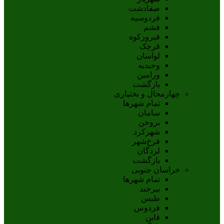
صفادشت
فردوسیه
فشم
فیروزکوه
قرچک
لواسان
وحیدیه
ورامین
بازگشت
چهارمحال و بختیاری
تمام شهر‌ها
سامان
بروجن
شهرکرد
فرخ‌شهر
لردگان
بازگشت
خراسان جنوبی
تمام شهر‌ها
بيرجند
طبس
فردوس
قاين