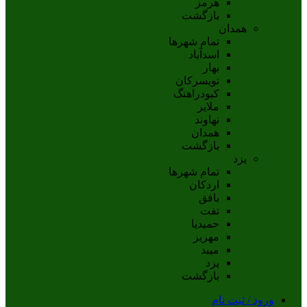
هرمز
بازگشت
همدان
تمام شهر‌ها
اسدآباد
بهار
تويسرکان
کبودراهنگ
ملاير
نهاوند
همدان
بازگشت
یزد
تمام شهر‌ها
اردکان
بافق
تفت
حميديا
مهریز
ميبد
يزد
بازگشت
ورود / ثبت نام