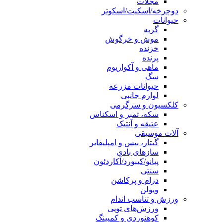
مجلات
دوچرخه/اسکیت/اسکوتر
حیوانات
گربه
موش و خرگوش
خزنده
پرنده
ماهی و آکواریوم
سگ
حیوانات مزرعه
لوازم جانبی
کلکسیون و سرگرمی
سکه، تمبر و اسکناس
عتیقه و آنتیک
آلات موسیقی
گیتار، بیس و امپلیفایر
سازهای بادی
پیانو/کیبورد/آکاردئون
سنتی
درام و پرکاشن
ویولن
ورزش و تناسب اندام
ورزش‌های توپی
کوهنوردی و کمپینگ