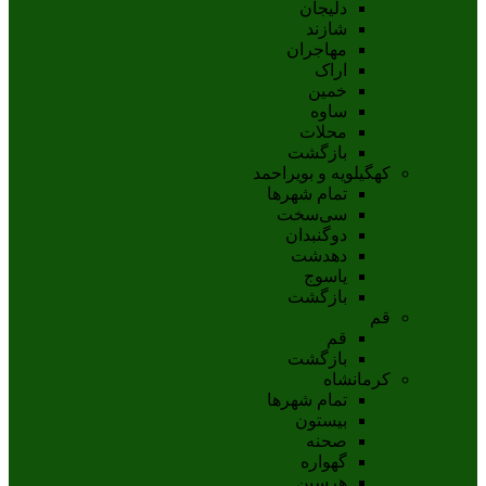
دلیجان
شازند
مهاجران
اراک
خمين
ساوه
محلات
بازگشت
کهگیلویه و بویراحمد
تمام شهر‌ها
سی‌سخت
دوگنبدان
دهدشت
ياسوج
بازگشت
قم
قم
بازگشت
کرمانشاه
تمام شهر‌ها
بیستون
صحنه
گهواره
هرسین