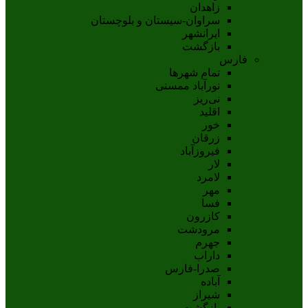
زاهدان
سراوان-سيستان و بلوچستان
ايرانشهر
بازگشت
فارس
تمام شهر‌ها
نورآباد ممسنی
نی‌ریز
اقلید
خور
زرقان
فیروزآباد
لار
لامرد
مهر
فسا
کازرون
مرودشت
جهرم
داراب
صدرا-فارس
آباده
شيراز
بازگشت