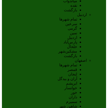
مياندوآب
نقده
بازگشت
اردبیل
تمام شهر‌ها
سرعین
گرمی
نمین
اردبيل
پارس‌آباد
خلخال
مشکين‌شهر
بازگشت
اصفهان
تمام شهر‌ها
قمصر
لنجان
آران و بیدگل
ابریشم
خوانسار
خور
داران
سمیرم
شاهین شهر