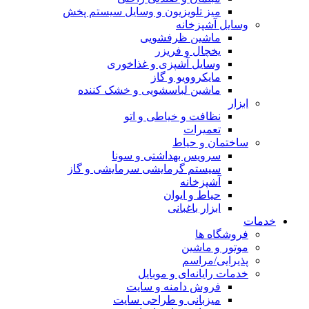
میز تلویزیون و وسایل سیستم پخش
وسایل آشپزخانه
ماشین ظرفشویی
یخچال و فریزر
وسایل آشپزی و غذاخوری
مایکروویو و گاز
ماشین لباسشویی و خشک کننده
ابزار
نظافت و خیاطی و اتو
تعمیرات
ساختمان و حیاط
سرویس بهداشتی و سونا
سیستم گرمایشی سرمایشی و گاز
آشپزخانه
حیاط و ایوان
ابزار باغبانی
خدمات
فروشگاه ها
موتور و ماشین
پذیرایی/مراسم
خدمات رایانه‌ای و موبایل
فروش دامنه و سایت
میزبانی و طراحی سایت