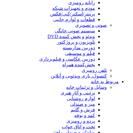
رایانه رومیزی
مودم و تجهیزات شبکه
پرینتر/اسکنر/کپی/فکس
قطعات و لوازم جانبی
صوتی و تصویری
سیستم صوتی خانگی
ویدئو و پخش کننده DVD
تلویزیون و پروژکتور
دوربین مداربسته
فیلم و موسیقی
دوربین عکاسی و فیلم‌برداری
پخش‌کننده همراه
تلفن رومیزی
کنسول، بازی‌ ویدئویی و آنلاین
مربوط به خانه
وسایل و تزئینات خانه
تزئینی و آثار هنری
لوازم روشنایی
میز و صندلی
فرش و گلیم
کمد و بوفه
پرده و رومیزی
تخت و اتاق خواب
مبلمان و صندلی راحتی