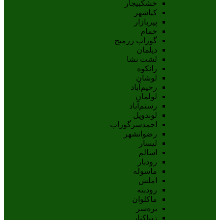
خشکبیجار
کیاشهر
پیربازار
خمام
گوراب زرمیخ
دیلمان
لشت نشا
رانکوه
لوشان
رحیم‌آباد
لولمان
رستم‌آباد
لوندویل
احمدسرگوراب
رضوانشهر
لیسار
اسالم
رودبار
ماسوله
املش
رودبنه
ماکلوان
بره‌سر
زیباکنار