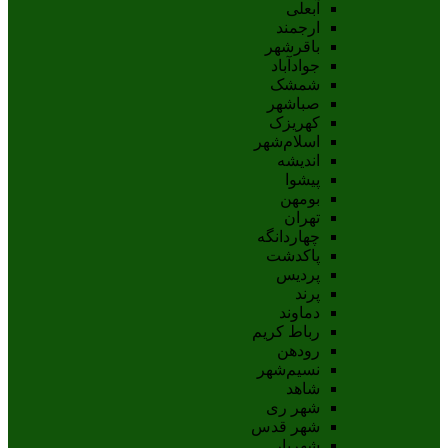
آبعلی
ارجمند
باقرشهر
جوادآباد
شمشک
صباشهر
کهریزک
اسلام‌شهر
اندیشه
پيشوا
بومهن
تهران
چهاردانگه
پاکدشت
پردیس
پرند
دماوند
رباط کریم
رودهن
نسيم‌شهر
شاهد
شهر ری
شهر قدس
شهریار