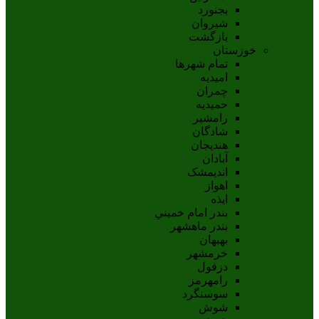
بجنورد
شيروان
بازگشت
خوزستان
تمام شهر‌ها
امیدیه
چمران
حمیدیه
رامشیر
شادگان
هندیجان
آبادان
انديمشک
اهواز
ايذه
بندر امام خميني
بندر ماهشهر
بهبهان
خرمشهر
دزفول
رامهرمز
سوسنگرد
شوش