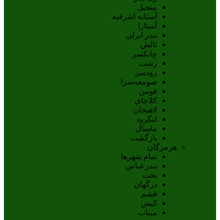
منجیل
آستانه اشرفيه
آستارا
بندر انزلي
تالش
چابکسر
رشت
رودسر
صومعه‌سرا
فومن
کلاچاي
لاهيجان
لنگرود
ماسال
بازگشت
هرمزگان
تمام شهر‌ها
بندرعباس
تخت
درگهان
قشم
کيش
ميناب