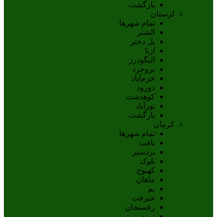
بازگشت
لرستان
تمام شهر‌ها
الشتر
پل دختر
ازنا
اليگودرز
بروجرد
خرم‌آباد
دورود
کوهدشت
نورآباد
بازگشت
کرمان
تمام شهر‌ها
بافت
بردسیر
بلوک
کهنوج
ماهان
بم
جيرفت
رفسنجان
زرند