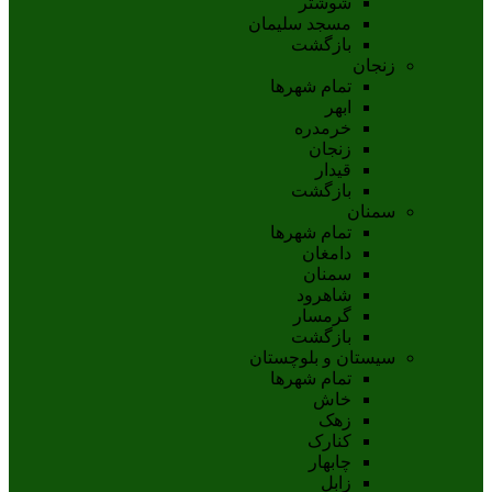
شوشتر
مسجد سليمان
بازگشت
زنجان
تمام شهر‌ها
ابهر
خرمدره
زنجان
قيدار
بازگشت
سمنان
تمام شهر‌ها
دامغان
سمنان
شاهرود
گرمسار
بازگشت
سیستان و بلوچستان
تمام شهر‌ها
خاش
زهک
کنارک
چابهار
زابل