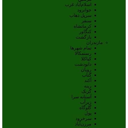
اسلام‌‌آباد غرب
جوانرود
سرپل ذهاب
سنقر
کرمانشاه
کنگاور
بازگشت
مازندران
تمام شهر‌ها
رستمکالا
کیاکلا
دابودشت
رویان
گتاب
آکند
رینه
گزنک
آستانه سرا
زیرآب
گلوگاه
پول
سرخرود
مرزن‌آباد