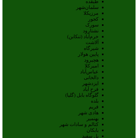
طبقده
سلمان‌شهر
مرزیکلا
کجور
سورک
نشتارود
خرم‌آباد (تنکابن)
آلاشت
شیرگاه
پایین هولار
هچیرود
امیرکلا
عباس‌آباد
دالخانی
ایزدشهر
فرح آباد
گلوگاه بابل (گلیا)
بلده
فریم
هادی شهر
بهنمیر
کتالم و سادات شهر
بابکان
پل سفید