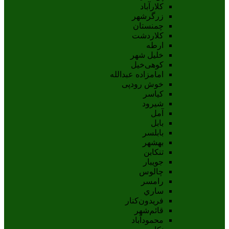
کلارآباد
زرگرشهر
چمنستان
کلاردشت
ارطه
خلیل شهر
کوهی‌خیل
امامزاده عبدالله
خوش رودپی
کیاسر
شیرود
آمل
بابل
بابلسر
بهشهر
تنکابن
جويبار
چالوس
رامسر
ساري
فريدون‌کنار
قائم‌شهر
محمودآباد