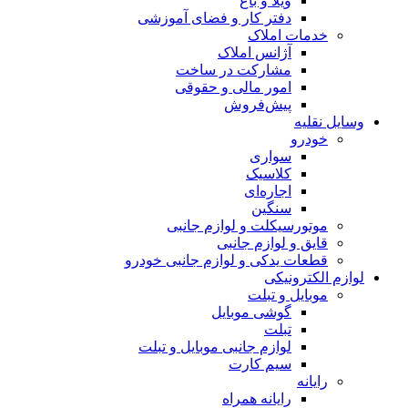
ویلا و باغ
دفتر کار و فضای آموزشی
خدمات املاک
آژانس املاک
مشارکت در ساخت
امور مالی و حقوقی
پیش‌فروش
وسایل نقلیه
خودرو
سواری
کلاسیک
اجاره‌ای
سنگین
موتورسیکلت و لوازم جانبی
قایق و لوازم جانبی
قطعات یدکی و لوازم جانبی خودرو
لوازم الکترونیکی
موبایل و تبلت
گوشی موبایل
تبلت
لوازم جانبی موبایل و تبلت
سیم کارت
رایانه
رایانه همراه