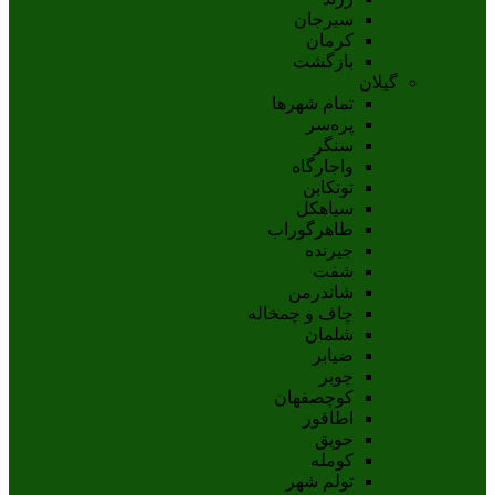
سيرجان
کرمان
بازگشت
گیلان
تمام شهر‌ها
پره‌سر
سنگر
واجارگاه
توتکابن
سیاهکل
طاهرگوراب
جیرنده
شفت
شاندرمن
چاف و چمخاله
شلمان
ضیابر
چوبر
کوچصفهان
اطاقور
حویق
کومله
تولم شهر