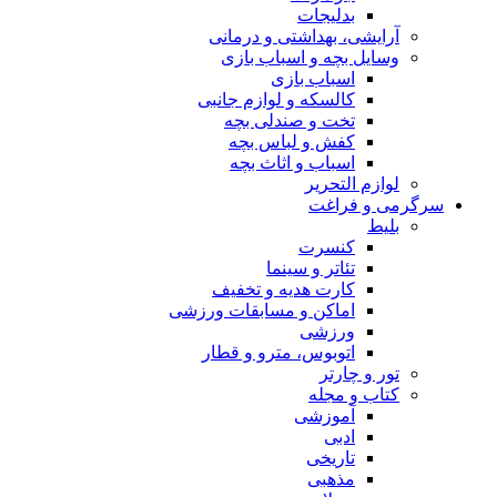
بدلیجات
آرایشی، بهداشتی و درمانی
وسایل بچه و اسباب بازی
اسباب بازی
کالسکه و لوازم جانبی
تخت و صندلی بچه
کفش و لباس بچه
اسباب و اثاث بچه
لوازم التحریر
سرگرمی و فراغت
بلیط
کنسرت
تئاتر و سینما
کارت هدیه و تخفیف
اماکن و مسابقات ورزشی
ورزشی
اتوبوس، مترو و قطار
تور و چارتر
کتاب و مجله
آموزشی
ادبی
تاریخی
مذهبی