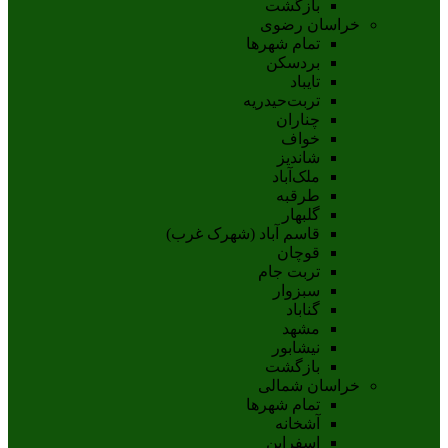
بازگشت
خراسان رضوی
تمام شهر‌ها
بردسکن
تایباد
تربت‌حیدریه
چناران
خواف
شاندیز
ملک‌آباد
طرقبه
گلبهار
قاسم آباد (شهرک غرب)
قوچان
تربت جام
سبزوار
گناباد
مشهد
نيشابور
بازگشت
خراسان شمالی
تمام شهر‌ها
آشخانه
اسفراين