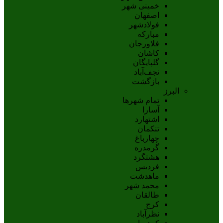
خمینی شهر
اصفهان
فولادشهر
مبارکه
فلاورجان
کاشان
گلپايگان
نجف‌آباد
بازگشت
البرز
تمام شهر‌ها
آسارا
اشتهارد
تنکمان
چهارباغ
گرمدره
هشتگرد
فردیس
ماهدشت
محمد شهر
طالقان
کرج
نظرآباد