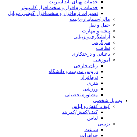
خدمات پهنای باند اینترنت
خدمات نرم‌افزار و سخت‌افزار کامپیوتر
تعمیرات نرم‌افزار و سخت‌افزار گوشی موبایل
مالی/حسابداری/بیمه
حمل و نقل
پیشه و مهارت
آرایشگری و زیبایی
سرگرمی
نظافت
باغبانی و درختکاری
آموزشی
زبان خارجی
دروس مدرسه و دانشگاه
نرم‌افزار
هنری
ورزشی
مشاوره تحصیلی
وسایل شخصی
کیف، کفش و لباس
کیف/کفش/کمربند
لباس
تزیینی
ساعت
جواهرات