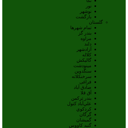
نکا
نور
نوشهر
بازگشت
گلستان
تمام شهر‌ها
بندر گز
مراوه
دلند
آزادشهر
کلاله
گالیکش
مینودشت
سنگدوین
سرخنکلاته
فراغی
صادق آباد
آق قلا
بندر ترکمن
علي‌آباد کتول
کردکوي
گرگان
گميشان
گنبد کاووس