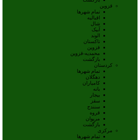
قزوین
تمام شهر‌ها
اقبالیه
شال
آبيک
الوند
تاکستان
قزوين
محمديه-قزوين
بازگشت
کردستان
تمام شهر‌ها
دهگلان
کامیاران
بانه
بيجار
سقز
سنندج
قروه
مريوان
بازگشت
مرکزی
تمام شهر‌ها