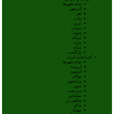
تمام شهر‌ها
آذرشهر
اهر
بناب
تبريز
سراب
سهند
مراغه
مرند
ميانه
بازگشت
آذربایجان غربی
تمام شهر‌ها
اروميه
اشنويه
بوکان
پيرانشهر
خوي
سردشت
سلماس
شاهين دژ
ماکو
مهاباد