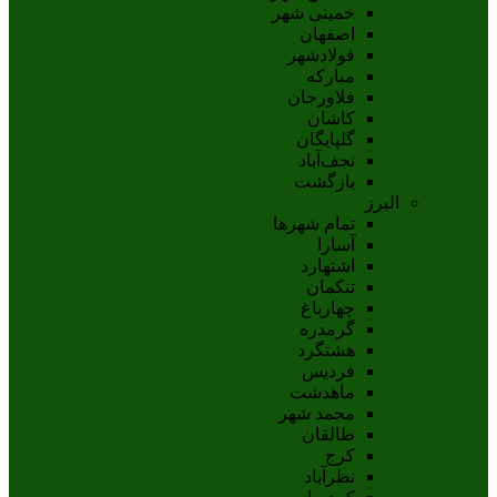
خمینی شهر
اصفهان
فولادشهر
مبارکه
فلاورجان
کاشان
گلپايگان
نجف‌آباد
بازگشت
البرز
تمام شهر‌ها
آسارا
اشتهارد
تنکمان
چهارباغ
گرمدره
هشتگرد
فردیس
ماهدشت
محمد شهر
طالقان
کرج
نظرآباد