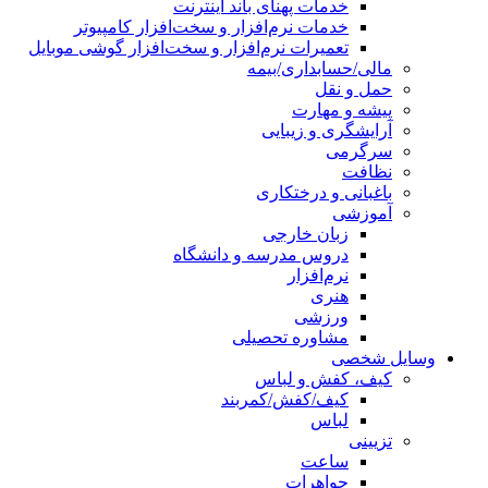
خدمات پهنای باند اینترنت
خدمات نرم‌افزار و سخت‌افزار کامپیوتر
تعمیرات نرم‌افزار و سخت‌افزار گوشی موبایل
مالی/حسابداری/بیمه
حمل و نقل
پیشه و مهارت
آرایشگری و زیبایی
سرگرمی
نظافت
باغبانی و درختکاری
آموزشی
زبان خارجی
دروس مدرسه و دانشگاه
نرم‌افزار
هنری
ورزشی
مشاوره تحصیلی
وسایل شخصی
کیف، کفش و لباس
کیف/کفش/کمربند
لباس
تزیینی
ساعت
جواهرات