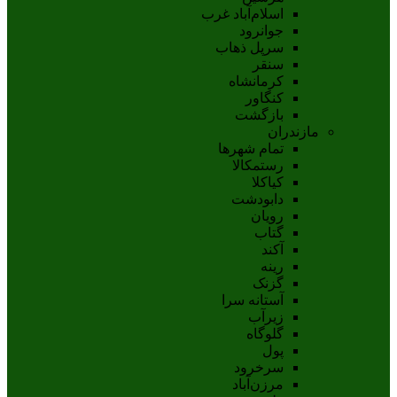
اسلام‌‌آباد غرب
جوانرود
سرپل ذهاب
سنقر
کرمانشاه
کنگاور
بازگشت
مازندران
تمام شهر‌ها
رستمکالا
کیاکلا
دابودشت
رویان
گتاب
آکند
رینه
گزنک
آستانه سرا
زیرآب
گلوگاه
پول
سرخرود
مرزن‌آباد