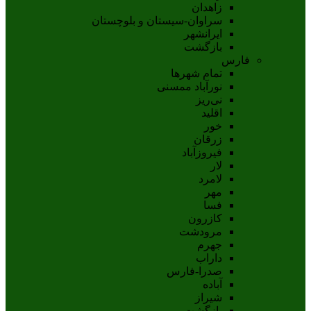
زاهدان
سراوان-سيستان و بلوچستان
ايرانشهر
بازگشت
فارس
تمام شهر‌ها
نورآباد ممسنی
نی‌ریز
اقلید
خور
زرقان
فیروزآباد
لار
لامرد
مهر
فسا
کازرون
مرودشت
جهرم
داراب
صدرا-فارس
آباده
شيراز
بازگشت