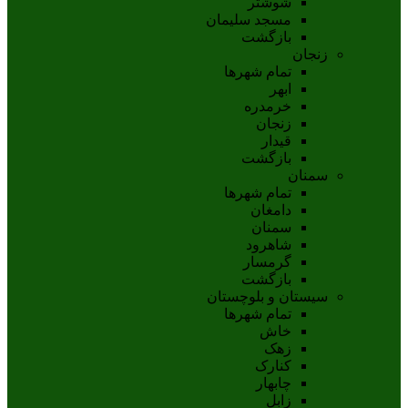
شوشتر
مسجد سليمان
بازگشت
زنجان
تمام شهر‌ها
ابهر
خرمدره
زنجان
قيدار
بازگشت
سمنان
تمام شهر‌ها
دامغان
سمنان
شاهرود
گرمسار
بازگشت
سیستان و بلوچستان
تمام شهر‌ها
خاش
زهک
کنارک
چابهار
زابل