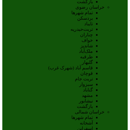
بازگشت
خراسان رضوی
تمام شهر‌ها
بردسکن
تایباد
تربت‌حیدریه
چناران
خواف
شاندیز
ملک‌آباد
طرقبه
گلبهار
قاسم آباد (شهرک غرب)
قوچان
تربت جام
سبزوار
گناباد
مشهد
نيشابور
بازگشت
خراسان شمالی
تمام شهر‌ها
آشخانه
اسفراين