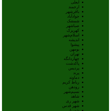
آبعلی
ارجمند
باقرشهر
جوادآباد
شمشک
صباشهر
کهریزک
اسلام‌شهر
اندیشه
پيشوا
بومهن
تهران
چهاردانگه
پاکدشت
پردیس
پرند
دماوند
رباط کریم
رودهن
نسيم‌شهر
شاهد
شهر ری
شهر قدس
شهریار