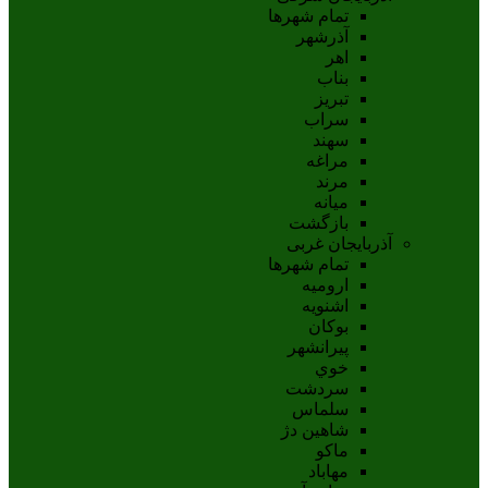
تمام شهر‌ها
آذرشهر
اهر
بناب
تبريز
سراب
سهند
مراغه
مرند
ميانه
بازگشت
آذربایجان غربی
تمام شهر‌ها
اروميه
اشنويه
بوکان
پيرانشهر
خوي
سردشت
سلماس
شاهين دژ
ماکو
مهاباد