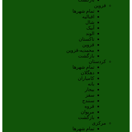
قزوین
تمام شهر‌ها
اقبالیه
شال
آبيک
الوند
تاکستان
قزوين
محمديه-قزوين
بازگشت
کردستان
تمام شهر‌ها
دهگلان
کامیاران
بانه
بيجار
سقز
سنندج
قروه
مريوان
بازگشت
مرکزی
تمام شهر‌ها