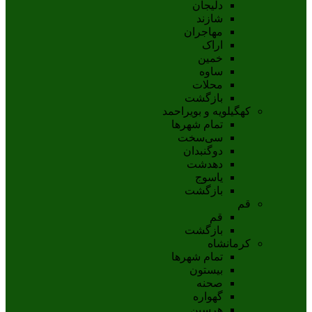
دلیجان
شازند
مهاجران
اراک
خمين
ساوه
محلات
بازگشت
کهگیلویه و بویراحمد
تمام شهر‌ها
سی‌سخت
دوگنبدان
دهدشت
ياسوج
بازگشت
قم
قم
بازگشت
کرمانشاه
تمام شهر‌ها
بیستون
صحنه
گهواره
هرسین