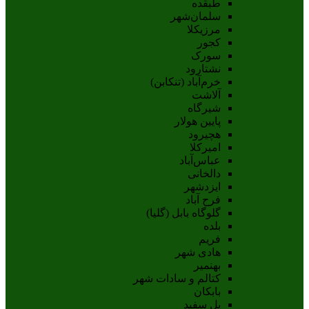
طبقده
سلمان‌شهر
مرزیکلا
کجور
سورک
نشتارود
خرم‌آباد (تنکابن)
آلاشت
شیرگاه
پایین هولار
هچیرود
امیرکلا
عباس‌آباد
دالخانی
ایزدشهر
فرح آباد
گلوگاه بابل (گلیا)
بلده
فریم
هادی شهر
بهنمیر
کتالم و سادات شهر
بابکان
پل سفید