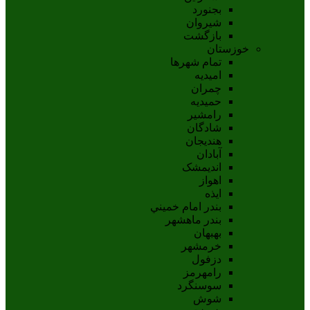
بجنورد
شيروان
بازگشت
خوزستان
تمام شهر‌ها
امیدیه
چمران
حمیدیه
رامشیر
شادگان
هندیجان
آبادان
انديمشک
اهواز
ايذه
بندر امام خميني
بندر ماهشهر
بهبهان
خرمشهر
دزفول
رامهرمز
سوسنگرد
شوش