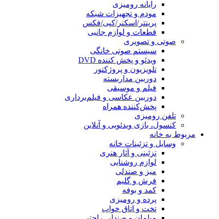
رایانه رومیزی
مودم و تجهیزات شبکه
پرینتر/اسکنر/کپی/فکس
قطعات و لوازم جانبی
صوتی و تصویری
سیستم صوتی خانگی
ویدئو و پخش کننده DVD
تلویزیون و پروژکتور
دوربین مداربسته
فیلم و موسیقی
دوربین عکاسی و فیلم‌برداری
پخش‌کننده همراه
تلفن رومیزی
کنسول، بازی‌ ویدئویی و آنلاین
مربوط به خانه
وسایل و تزئینات خانه
تزئینی و آثار هنری
لوازم روشنایی
میز و صندلی
فرش و گلیم
کمد و بوفه
پرده و رومیزی
تخت و اتاق خواب
مبلمان و صندلی راحتی