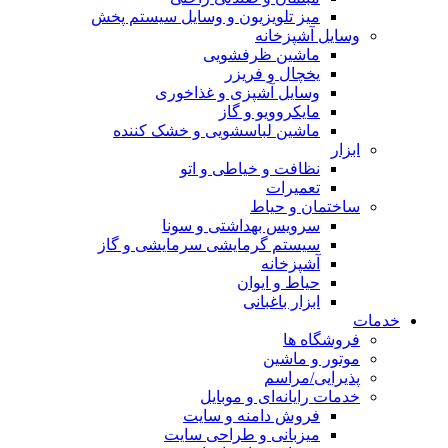
میز تلویزیون و وسایل سیستم پخش
وسایل آشپزخانه
ماشین ظرفشویی
یخچال و فریزر
وسایل آشپزی و غذاخوری
مایکروویو و گاز
ماشین لباسشویی و خشک کننده
ابزار
نظافت و خیاطی و اتو
تعمیرات
ساختمان و حیاط
سرویس بهداشتی و سونا
سیستم گرمایشی سرمایشی و گاز
آشپزخانه
حیاط و ایوان
ابزار باغبانی
خدمات
فروشگاه ها
موتور و ماشین
پذیرایی/مراسم
خدمات رایانه‌ای و موبایل
فروش دامنه و سایت
میزبانی و طراحی سایت