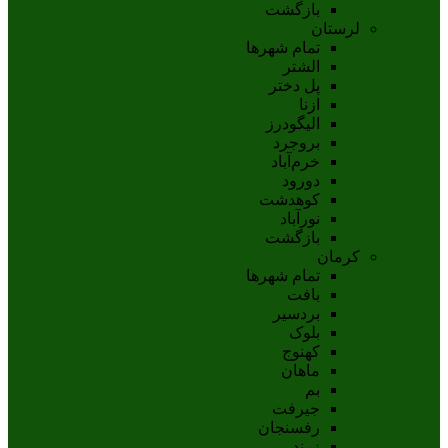
بازگشت
لرستان
تمام شهر‌ها
الشتر
پل دختر
ازنا
اليگودرز
بروجرد
خرم‌آباد
دورود
کوهدشت
نورآباد
بازگشت
کرمان
تمام شهر‌ها
بافت
بردسیر
بلوک
کهنوج
ماهان
بم
جيرفت
رفسنجان
زرند