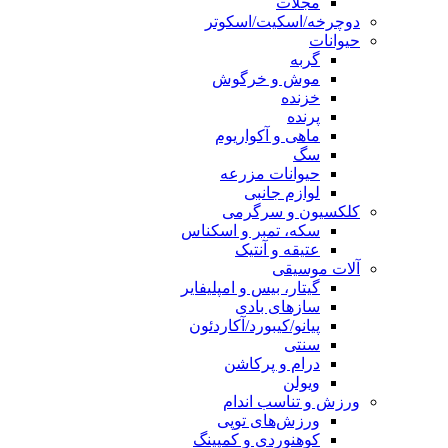
مجلات
دوچرخه/اسکیت/اسکوتر
حیوانات
گربه
موش و خرگوش
خزنده
پرنده
ماهی و آکواریوم
سگ
حیوانات مزرعه
لوازم جانبی
کلکسیون و سرگرمی
سکه، تمبر و اسکناس
عتیقه و آنتیک
آلات موسیقی
گیتار، بیس و امپلیفایر
سازهای بادی
پیانو/کیبورد/آکاردئون
سنتی
درام و پرکاشن
ویولن
ورزش و تناسب اندام
ورزش‌های توپی
کوهنوردی و کمپینگ