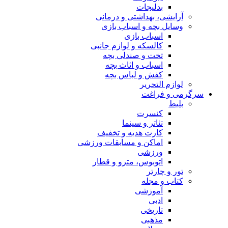
بدلیجات
آرایشی، بهداشتی و درمانی
وسایل بچه و اسباب بازی
اسباب بازی
کالسکه و لوازم جانبی
تخت و صندلی بچه
اسباب و اثاث بچه
کفش و لباس بچه
لوازم التحریر
سرگرمی و فراغت
بلیط
کنسرت
تئاتر و سینما
کارت هدیه و تخفیف
اماکن و مسابقات ورزشی
ورزشی
اتوبوس، مترو و قطار
تور و چارتر
کتاب و مجله
آموزشی
ادبی
تاریخی
مذهبی