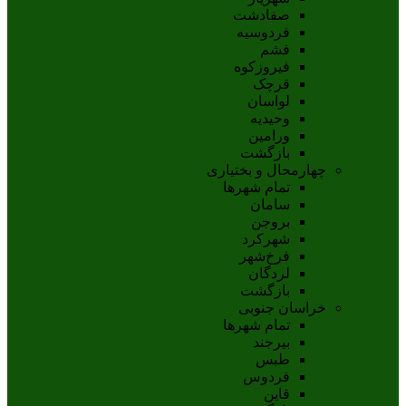
صفادشت
فردوسیه
فشم
فیروزکوه
قرچک
لواسان
وحیدیه
ورامین
بازگشت
چهارمحال و بختیاری
تمام شهر‌ها
سامان
بروجن
شهرکرد
فرخ‌شهر
لردگان
بازگشت
خراسان جنوبی
تمام شهر‌ها
بيرجند
طبس
فردوس
قاين