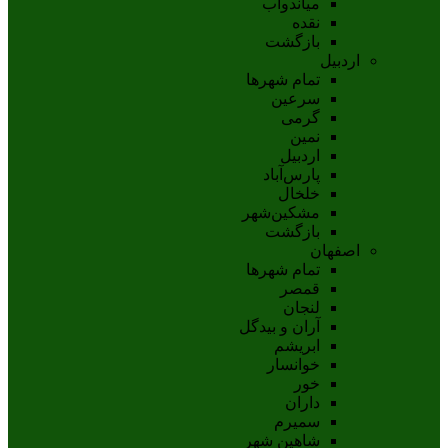
مياندوآب
نقده
بازگشت
اردبیل
تمام شهر‌ها
سرعین
گرمی
نمین
اردبيل
پارس‌آباد
خلخال
مشکين‌شهر
بازگشت
اصفهان
تمام شهر‌ها
قمصر
لنجان
آران و بیدگل
ابریشم
خوانسار
خور
داران
سمیرم
شاهین شهر