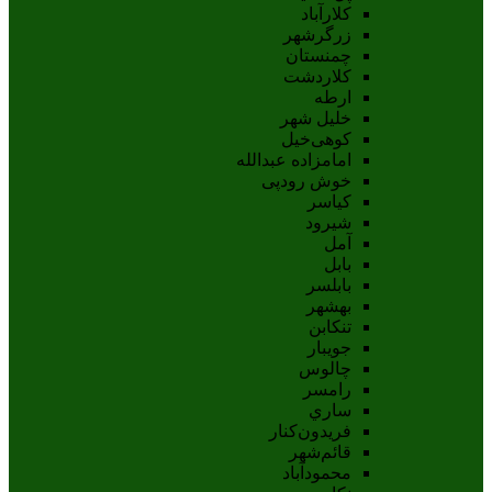
کلارآباد
زرگرشهر
چمنستان
کلاردشت
ارطه
خلیل شهر
کوهی‌خیل
امامزاده عبدالله
خوش رودپی
کیاسر
شیرود
آمل
بابل
بابلسر
بهشهر
تنکابن
جويبار
چالوس
رامسر
ساري
فريدون‌کنار
قائم‌شهر
محمودآباد