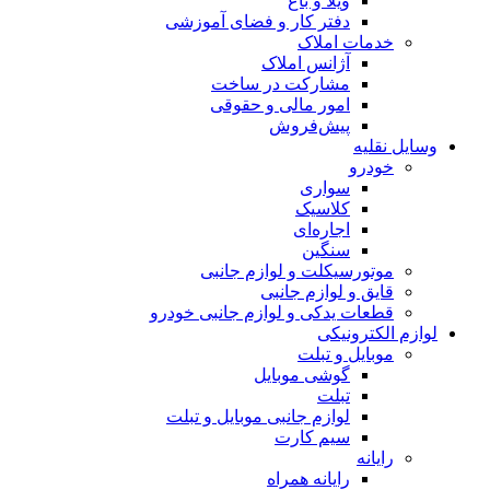
ویلا و باغ
دفتر کار و فضای آموزشی
خدمات املاک
آژانس املاک
مشارکت در ساخت
امور مالی و حقوقی
پیش‌فروش
وسایل نقلیه
خودرو
سواری
کلاسیک
اجاره‌ای
سنگین
موتورسیکلت و لوازم جانبی
قایق و لوازم جانبی
قطعات یدکی و لوازم جانبی خودرو
لوازم الکترونیکی
موبایل و تبلت
گوشی موبایل
تبلت
لوازم جانبی موبایل و تبلت
سیم کارت
رایانه
رایانه همراه