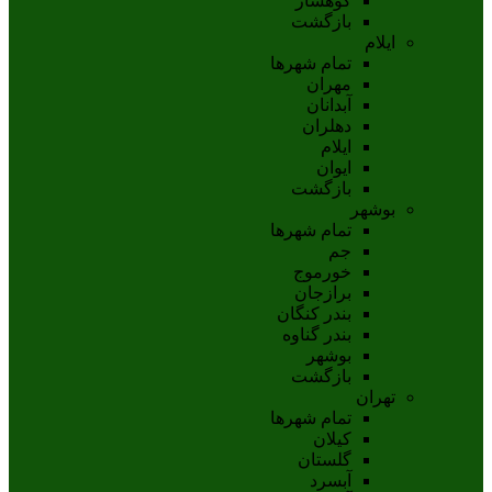
کوهسار
بازگشت
ایلام
تمام شهر‌ها
مهران
آبدانان
دهلران
ايلام
ايوان
بازگشت
بوشهر
تمام شهر‌ها
جم
خورموج
برازجان
بندر کنگان
بندر گناوه
بوشهر
بازگشت
تهران
تمام شهر‌ها
کیلان
گلستان
آبسرد