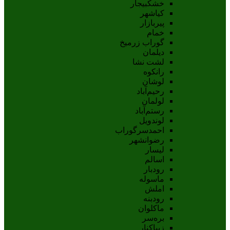
خشکبیجار
کیاشهر
پیربازار
خمام
گوراب زرمیخ
دیلمان
لشت نشا
رانکوه
لوشان
رحیم‌آباد
لولمان
رستم‌آباد
لوندویل
احمدسرگوراب
رضوانشهر
لیسار
اسالم
رودبار
ماسوله
املش
رودبنه
ماکلوان
بره‌سر
زیباکنار