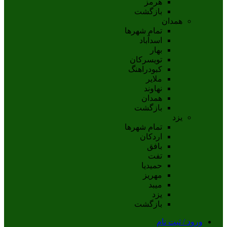
هرمز
بازگشت
همدان
تمام شهر‌ها
اسدآباد
بهار
تويسرکان
کبودراهنگ
ملاير
نهاوند
همدان
بازگشت
یزد
تمام شهر‌ها
اردکان
بافق
تفت
حميديا
مهریز
ميبد
يزد
بازگشت
ورود / ثبت نام