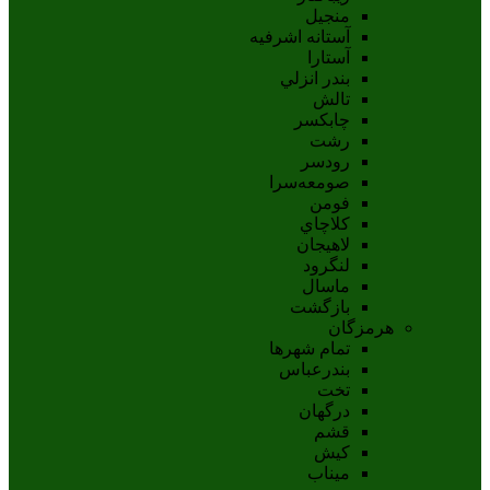
منجیل
آستانه اشرفيه
آستارا
بندر انزلي
تالش
چابکسر
رشت
رودسر
صومعه‌سرا
فومن
کلاچاي
لاهيجان
لنگرود
ماسال
بازگشت
هرمزگان
تمام شهر‌ها
بندرعباس
تخت
درگهان
قشم
کيش
ميناب