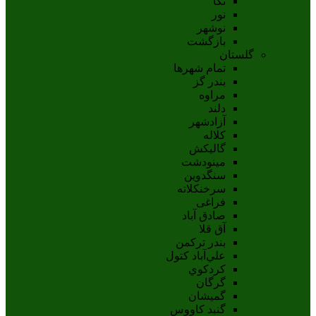
نکا
نور
نوشهر
بازگشت
گلستان
تمام شهر‌ها
بندر گز
مراوه
دلند
آزادشهر
کلاله
گالیکش
مینودشت
سنگدوین
سرخنکلاته
فراغی
صادق آباد
آق قلا
بندر ترکمن
علي‌آباد کتول
کردکوي
گرگان
گميشان
گنبد کاووس