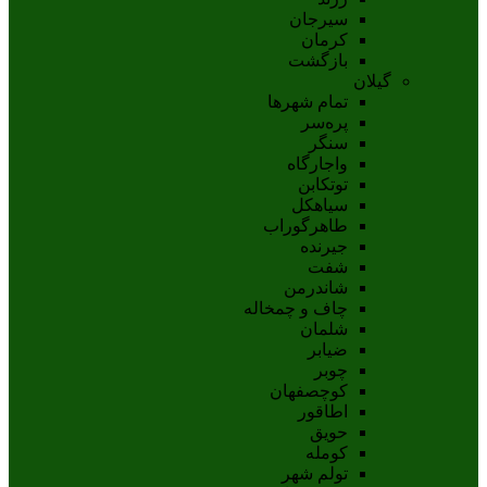
سيرجان
کرمان
بازگشت
گیلان
تمام شهر‌ها
پره‌سر
سنگر
واجارگاه
توتکابن
سیاهکل
طاهرگوراب
جیرنده
شفت
شاندرمن
چاف و چمخاله
شلمان
ضیابر
چوبر
کوچصفهان
اطاقور
حویق
کومله
تولم شهر