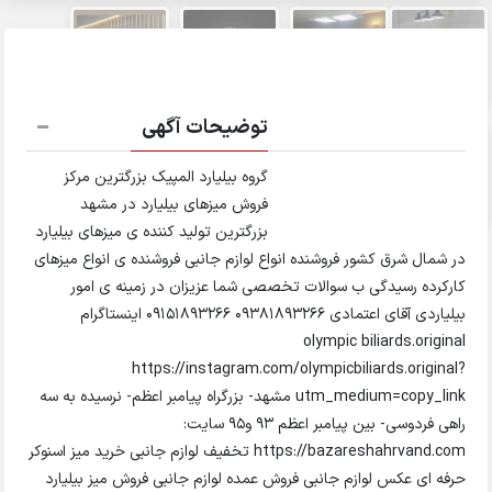
توضیحات آگهی
گروه بیلیارد المپیک بزرگترین مرکز
فروش میزهای بیلیارد در مشهد
بزرگترین تولید کننده ی میزهای بیلیارد
در شمال شرق کشور فروشنده انواع لوازم جانبی فروشنده ی انواع میزهای
کارکرده رسیدگی ب سوالات تخصصی شما عزیزان در زمینه ی امور
بیلیاردی آقای اعتمادی 09381893266 09151893266 اینستاگرام
olympic biliards.original
https://instagram.com/olympicbiliards.original?
utm_medium=copy_link مشهد- بزرگراه پیامبر اعظم- نرسیده به سه
راهی فردوسی- بین پیامبر اعظم 93 و95 سایت:
https://bazareshahrvand.com تخفیف لوازم جانبی خرید میز اسنوکر
حرفه ای عکس لوازم جانبی فروش عمده لوازم جانبی فروش میز بیلیارد