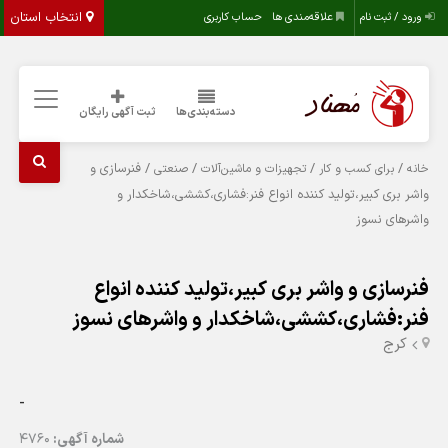
انتخاب استان
ورود / ثبت نام
علاقه‌مندی ها
حساب کاربری
دسته‌بندی‌ها
ثبت آگهی رایگان
/
/
/
/ فنرسازی و
خانه
برای کسب و کار
تجهیزات و ماشین‌آلات
صنعتی
واشر بری کبیر،تولید کننده انواع فنر:فشاری،کششی،شاخکدار و
واشرهای نسوز
فنرسازی و واشر بری کبیر،تولید کننده انواع
فنر:فشاری،کششی،شاخکدار و واشرهای نسوز
کرج
-
شماره آگهی:
4760