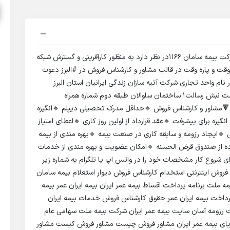
✳️ دعوت به همکاری بیمه سامان 1166در کل کشور 📋 شرکت بیمه سامان 1166در نظر دارد به منظور کارآفرینی و گسترش شبکه
قت و پاره وقت در قالب مشاور و کارشناس فروش در #البرز دعوت
نام واحد تجاری شرکت آتیه سازان زندگی ایرانیان استان البرز
اینستاگرام: Mr.Bime_saman آدرس کرج سه راه گوهردشت نبش رسالت1 ساختمان ساوالان طبقه دوم شماره همراه
0912467205 ایمیل As.M4.Rajabpour@gmail.com 🔻مشاور و کارشناس فروش 🔹حداقل مدرک تحصیلی دیپلم 🔹انگیزه
گیزه برای پیشرفت 🔹عقد قرارداد از اولین روز کاری 🔹اعطای امتیاز
ایجاد رزومه و سابقه کاری در صنعت بیمه 🔹بهره مندی از بیمه
ده از صندوق قرض الحسنه 🔹امکان عضویت و بهره مندی از خدمات
رای شروع کار مشخصات خود را در واتس اپ یا تلگرام به شماره زیر
فروش اینترنتی استخدام کارشناس فروش دیوار استعلام بیمه سامان
یمه ملت برنامه پرداخت اقساط بیمه عمر ایران بیمه ایران عمر بیمه
رداخت بیمه ایران عمر حقوق کارشناس فروش خدمات بیمه ایران
 رزومه آسان سایت بیمه عمر ایران شرکت بیمه ملت سهامی عام
ای بیمه عمر ایران مشاور فروش چیست مشاور فروش کیست مشاور