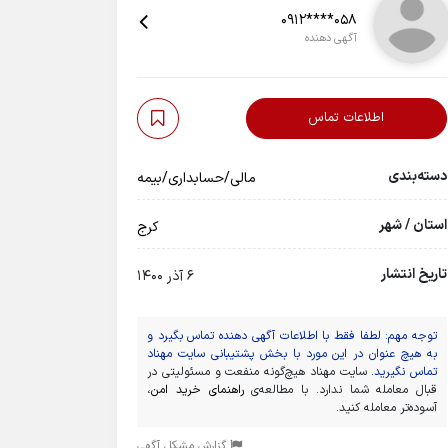
0912****058
آگهی دهنده
اطلاعات تماس
دسته‌بندی
مالی/حسابداری/بیمه
استان / شهر
کرج
تاریخ انتشار
6 آذر 1400
توجه مهم: لطفا فقط با اطلاعات آگهی دهنده تماس بگیرد و
به هیچ عنوان در این مورد با بخش پشتیبانی سایت مهناد
تماس نگیرید.
سایت مهناد هیچ‌گونه منفعت و مسئولیتی در
قبال معامله شما ندارد. با مطالعه‌ی
راهنمای خرید امن
،
آسوده‌تر معامله کنید.
گزارش مشکل آگهی