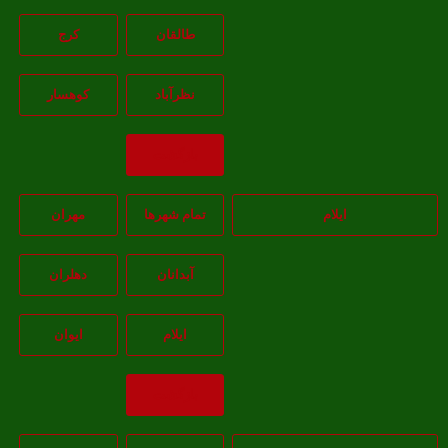
طالقان
کرج
نظرآباد
کوهسار
بازگشت
ایلام
تمام شهر‌ها
مهران
آبدانان
دهلران
ايلام
ايوان
بازگشت