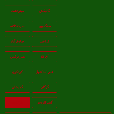
گالیکش
مینودشت
سنگدوین
سرخنکلاته
فراغی
صادق آباد
آق قلا
بندر ترکمن
علي‌آباد کتول
کردکوي
گرگان
گميشان
گنبد کاووس
بازگشت