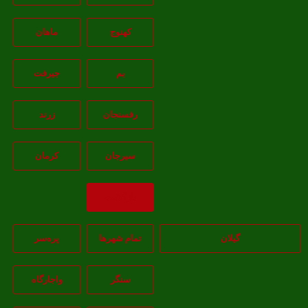
کهنوج
ماهان
بم
جيرفت
رفسنجان
زرند
سيرجان
کرمان
بازگشت
گیلان
تمام شهر‌ها
پره‌سر
سنگر
واجارگاه