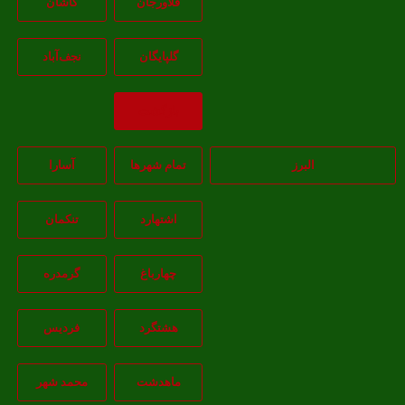
فلاورجان
کاشان
گلپايگان
نجف‌آباد
بازگشت
البرز
تمام شهر‌ها
آسارا
اشتهارد
تنکمان
چهارباغ
گرمدره
هشتگرد
فردیس
ماهدشت
محمد شهر