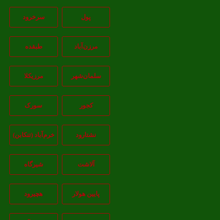
پول
سرخرود
مرزن‌آباد
طبقده
سلمان‌شهر
مرزیکلا
کجور
سورک
نشتارود
خرم‌آباد (تنکابن)
آلاشت
شیرگاه
پایین هولار
هچیرود