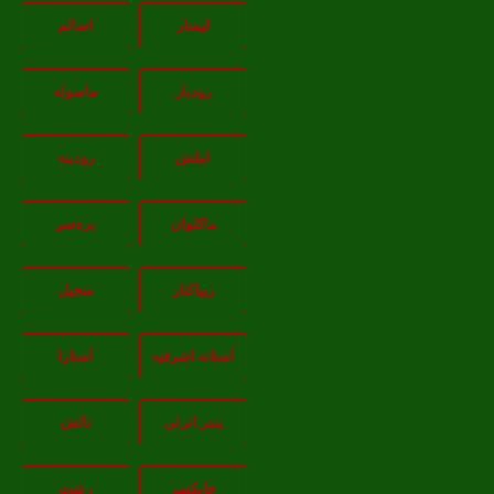
لیسار
اسالم
رودبار
ماسوله
املش
رودبنه
ماکلوان
بره‌سر
زیباکنار
منجیل
آستانه اشرفيه
آستارا
بندر انزلي
تالش
چابکسر
رشت