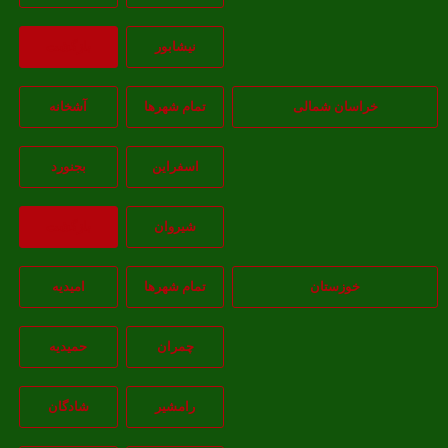
نيشابور
بازگشت
خراسان شمالی
تمام شهر‌ها
آشخانه
اسفراين
بجنورد
شيروان
بازگشت
خوزستان
تمام شهر‌ها
امیدیه
چمران
حمیدیه
رامشیر
شادگان