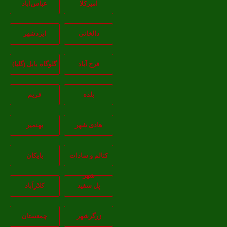
امیرکلا
عباس‌آباد
دالخانی
ایزدشهر
فرح آباد
گلوگاه بابل (گلیا)
بلده
فریم
هادی شهر
بهنمیر
کتالم و سادات
بابکان
شهر
پل سفید
کلارآباد
زرگرشهر
چمنستان