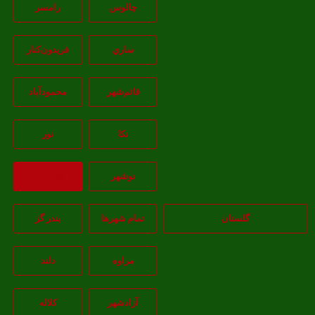
چالوس
رامسر
ساري
فريدون‌کنار
قائم‌شهر
محمودآباد
نکا
نور
نوشهر
بازگشت
گلستان
تمام شهر‌ها
بندر گز
مراوه
دلند
آزادشهر
کلاله