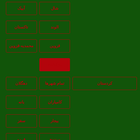
شال
آبيک
الوند
تاکستان
قزوين
محمديه-قزوين
بازگشت
کردستان
تمام شهر‌ها
دهگلان
کامیاران
بانه
بيجار
سقز
سنندج
قروه