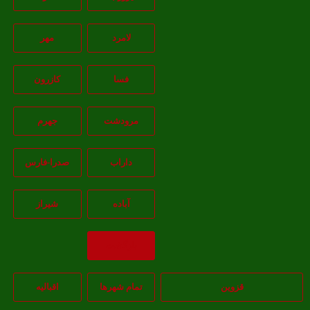
لامرد
مهر
فسا
کازرون
مرودشت
جهرم
داراب
صدرا-فارس
آباده
شيراز
بازگشت
قزوین
تمام شهر‌ها
اقبالیه