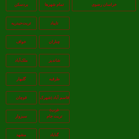
خراسان رضوی
تمام شهر‌ها
بردسکن
تایباد
تربت‌حیدریه
چناران
خواف
شاندیز
ملک‌آباد
طرقبه
گلبهار
قاسم آباد (شهرک
قوچان
غرب)
تربت جام
سبزوار
گناباد
مشهد