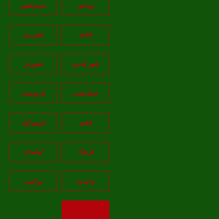
رودهن
نسيم‌شهر
شاهد
شهر ری
شهر قدس
شهریار
صفادشت
فردوسیه
فشم
فیروزکوه
قرچک
لواسان
وحیدیه
ورامین
بازگشت