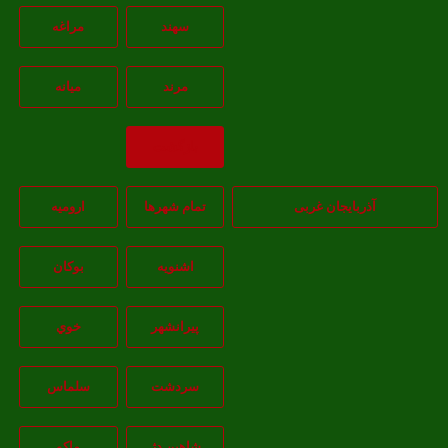
سهند
مراغه
مرند
ميانه
بازگشت
آذربایجان غربی
تمام شهر‌ها
اروميه
اشنويه
بوکان
پيرانشهر
خوي
سردشت
سلماس
شاهين دژ
ماکو