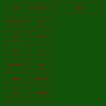
اصفهان
تمام شهر‌ها
قمصر
لنجان
آران و بیدگل
ابریشم
خوانسار
خور
داران
سمیرم
شاهین شهر
خمینی شهر
اصفهان
فولادشهر
مبارکه