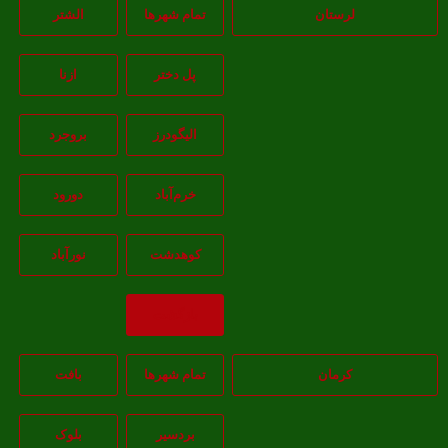
لرستان
تمام شهر‌ها
الشتر
پل دختر
ازنا
اليگودرز
بروجرد
خرم‌آباد
دورود
کوهدشت
نورآباد
بازگشت
کرمان
تمام شهر‌ها
بافت
بردسیر
بلوک