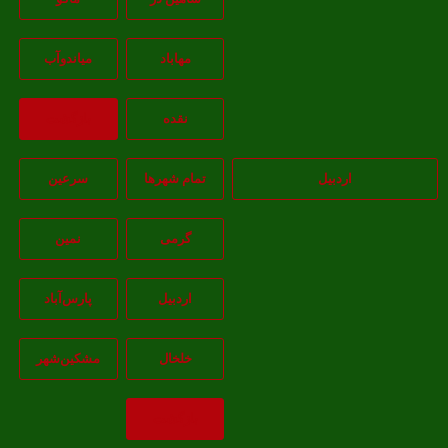
مهاباد
مياندوآب
نقده
بازگشت
اردبیل
تمام شهر‌ها
سرعین
گرمی
نمین
اردبيل
پارس‌آباد
خلخال
مشکين‌شهر
بازگشت