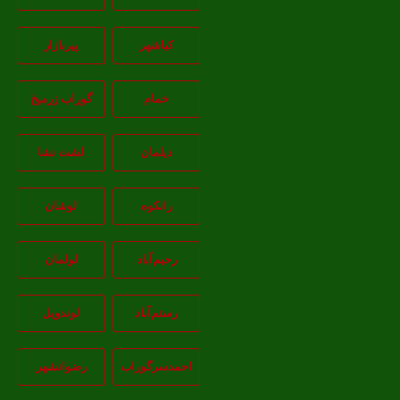
کیاشهر
پیربازار
خمام
گوراب زرمیخ
دیلمان
لشت نشا
رانکوه
لوشان
رحیم‌آباد
لولمان
رستم‌آباد
لوندویل
احمدسرگوراب
رضوانشهر