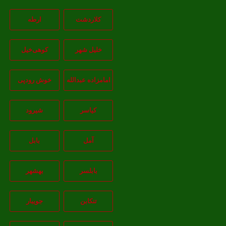
کلاردشت
ارطه
خلیل شهر
کوهی‌خیل
امامزاده عبدالله
خوش رودپی
کیاسر
شیرود
آمل
بابل
بابلسر
بهشهر
تنکابن
جويبار