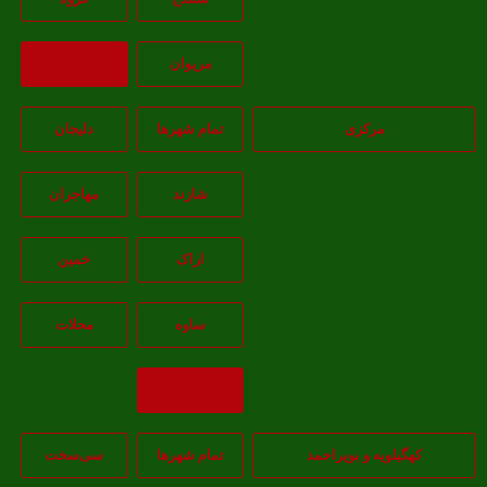
مريوان
بازگشت
مرکزی
تمام شهر‌ها
دلیجان
شازند
مهاجران
اراک
خمين
ساوه
محلات
بازگشت
هگیلویه و بویراحمد
تمام شهر‌ها
سی‌سخت