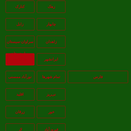
زهک
کنارک
چابهار
زابل
زاهدان
سراوان-سيستان
و بلوچستان
ايرانشهر
بازگشت
فارس
تمام شهر‌ها
نورآباد ممسنی
نی‌ریز
اقلید
خور
زرقان
فیروزآباد
لار