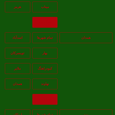
ميناب
هرمز
بازگشت
همدان
تمام شهر‌ها
اسدآباد
بهار
تويسرکان
کبودراهنگ
ملاير
نهاوند
همدان
بازگشت
یزد
تمام شهر‌ها
اردکان