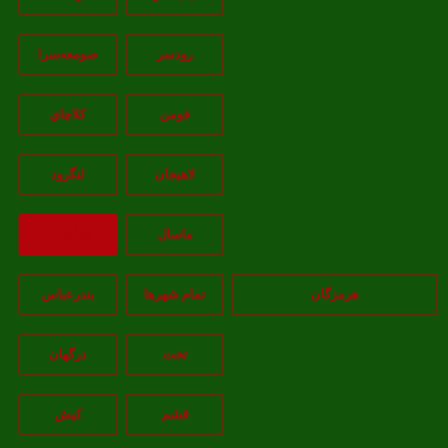
رودسر
صومعه‌سرا
فومن
کلاچاي
لاهيجان
لنگرود
ماسال
بازگشت
هرمزگان
تمام شهر‌ها
بندرعباس
تخت
درگهان
قشم
کيش