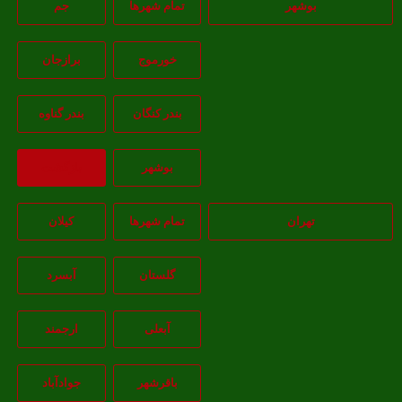
بوشهر
تمام شهر‌ها
جم
خورموج
برازجان
بندر کنگان
بندر گناوه
بوشهر
بازگشت
تهران
تمام شهر‌ها
کیلان
گلستان
آبسرد
آبعلی
ارجمند
باقرشهر
جوادآباد