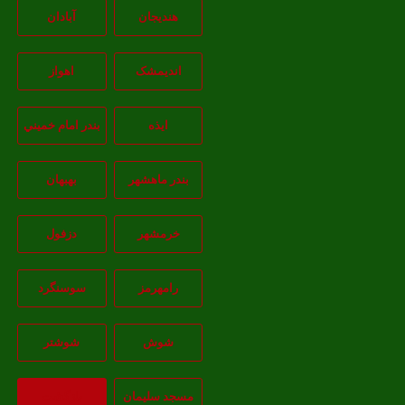
هندیجان
آبادان
انديمشک
اهواز
ايذه
بندر امام خميني
بندر ماهشهر
بهبهان
خرمشهر
دزفول
رامهرمز
سوسنگرد
شوش
شوشتر
مسجد سليمان
بازگشت