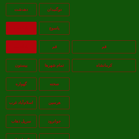
دوگنبدان
دهدشت
ياسوج
بازگشت
قم
قم
بازگشت
کرمانشاه
تمام شهر‌ها
بیستون
صحنه
گهواره
هرسین
اسلام‌‌آباد غرب
جوانرود
سرپل ذهاب