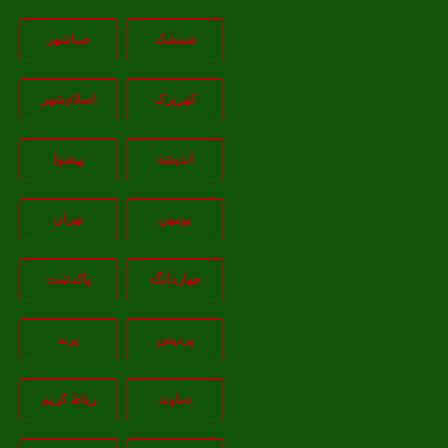
شمشک
صباشهر
کهریزک
اسلام‌شهر
اندیشه
پيشوا
بومهن
تهران
چهاردانگه
پاکدشت
پردیس
پرند
دماوند
رباط کریم