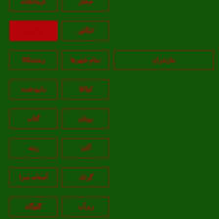
سنقر
کرمانشاه
کنگاور
بازگشت
مازندران
تمام شهر‌ها
رستمکالا
کیاکلا
دابودشت
رویان
گتاب
آکند
رینه
گزنک
آستانه سرا
زیرآب
گلوگاه