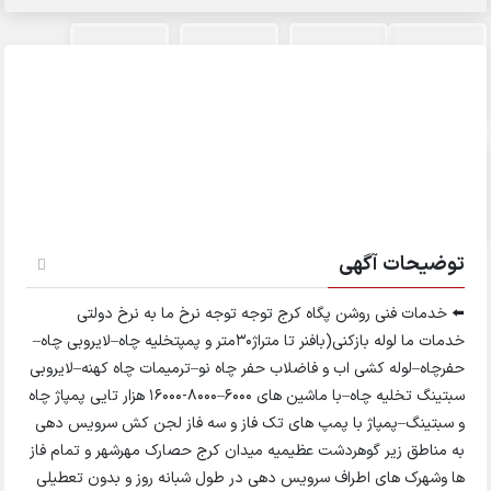
توضیحات آگهی
⬅️ خدمات فنی روشن پگاه کرج توجه توجه نرخ ما به نرخ دولتی
خدمات ما لوله بازکنی(بافنر تا متراژ۳۰متر و پمپتخلیه چاه–لایروبی چاه–
حفرچاه–لوله کشی اب و فاضلاب حفر چاه نو–ترمیمات چاه کهنه–لایروبی
سبتینگ تخلیه چاه–با ماشین های 6000–8000-16000 هزار تایی پمپاژ چاه
و سبتینگ–پمپاژ با پمپ های تک فاز و سه فاز لجن کش سرویس دهی
به مناطق زیر گوهردشت عظیمیه میدان کرج حصارک مهرشهر و تمام فاز
ها وشهرک های اطراف سرویس دهی در طول شبانه روز و بدون تعطیلی