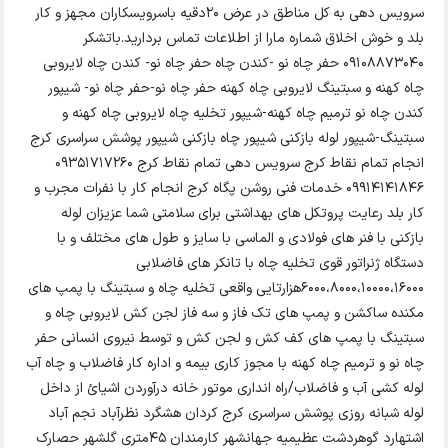
سرویس دهی به کل مناطق در عرض ۲۰دقیه باسرویسکاران مجهز و کار
بلد و خوش اخلاق شماره مارا از اطلاعات تماس بردارید.باتشکر
09108873040 حفر چاه نو -کندن چاه حفر چاه نو- کندن چاه لایروبی
چاه کهنه و سبتینگ لایروبی چاه کهنه حفر چاه نو-حفر چاه نو- شیپور
کندن چاه نو ترمیم چاه کهنه-شیپور تخلیه چاه لایروبی چاه کهنه و
سبتینگ-شیپور لوله بازکنی شیپور چاه بازکنی شیپور پوشش سراسری کرج
انجام تمام نقاط کرج سرویس دهی تمام نقاط کرج 09351717260
09914141846 خدمات فنی روشن پگاه کرج انجام کار با نفرات مجرب و
کار بلد رعایت پروتکل های بهداشتی برای سلامتی شما عزیزان لوله
بازکنی با فنر های فولادی و الماسی با سایز و طول های مختلف و با
دستگاه ژنراتور قوی تخلیه چاه با تانکر های فاضلابی
6000،8000،10000،16000هزارتایی واقعی تخلیه چاه و سبتینگ با پمپ های
مکنده ساکشن و پمپ های تک فاز و سه فاز لجن کش لایروبی چاه و
سبتینگ با پمپ های کف کش و لجن کش و توسط نیروی انسانی حفر
چاه نو و ترمیم چاه کهنه با مجوز کاری بیمه و اداره کار فاضلاب و چاه آب
لوله کشی آب و فاضلاب/راه انداری موتور خانه درآوردن اشیائ از داخل
لوله شبانه روزی پوشش سراسری کرج کردان هشگرد نظرآباد نجم آباد
اشتهارد گوهردشت عظیمیه جهانشهر کارمندان 45متری گلشهر حصارک