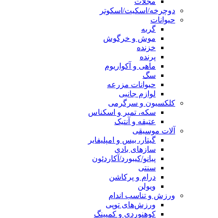
مجلات
دوچرخه/اسکیت/اسکوتر
حیوانات
گربه
موش و خرگوش
خزنده
پرنده
ماهی و آکواریوم
سگ
حیوانات مزرعه
لوازم جانبی
کلکسیون و سرگرمی
سکه، تمبر و اسکناس
عتیقه و آنتیک
آلات موسیقی
گیتار، بیس و امپلیفایر
سازهای بادی
پیانو/کیبورد/آکاردئون
سنتی
درام و پرکاشن
ویولن
ورزش و تناسب اندام
ورزش‌های توپی
کوهنوردی و کمپینگ