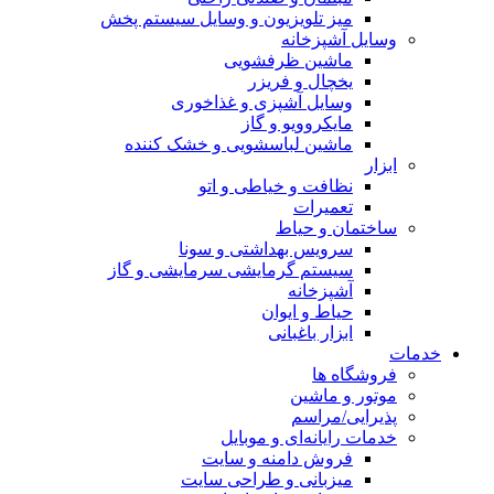
میز تلویزیون و وسایل سیستم پخش
وسایل آشپزخانه
ماشین ظرفشویی
یخچال و فریزر
وسایل آشپزی و غذاخوری
مایکروویو و گاز
ماشین لباسشویی و خشک کننده
ابزار
نظافت و خیاطی و اتو
تعمیرات
ساختمان و حیاط
سرویس بهداشتی و سونا
سیستم گرمایشی سرمایشی و گاز
آشپزخانه
حیاط و ایوان
ابزار باغبانی
خدمات
فروشگاه ها
موتور و ماشین
پذیرایی/مراسم
خدمات رایانه‌ای و موبایل
فروش دامنه و سایت
میزبانی و طراحی سایت