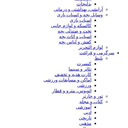
بدلیجات
آرایشی، بهداشتی و درمانی
وسایل بچه و اسباب بازی
اسباب بازی
کالسکه و لوازم جانبی
تخت و صندلی بچه
اسباب و اثاث بچه
کفش و لباس بچه
لوازم التحریر
سرگرمی و فراغت
بلیط
کنسرت
تئاتر و سینما
کارت هدیه و تخفیف
اماکن و مسابقات ورزشی
ورزشی
اتوبوس، مترو و قطار
تور و چارتر
کتاب و مجله
آموزشی
ادبی
تاریخی
مذهبی