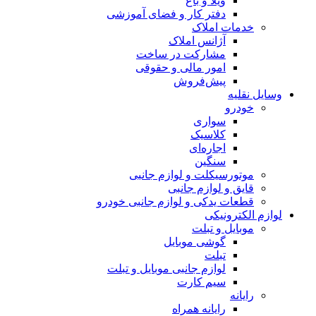
ویلا و باغ
دفتر کار و فضای آموزشی
خدمات املاک
آژانس املاک
مشارکت در ساخت
امور مالی و حقوقی
پیش‌فروش
وسایل نقلیه
خودرو
سواری
کلاسیک
اجاره‌ای
سنگین
موتورسیکلت و لوازم جانبی
قایق و لوازم جانبی
قطعات یدکی و لوازم جانبی خودرو
لوازم الکترونیکی
موبایل و تبلت
گوشی موبایل
تبلت
لوازم جانبی موبایل و تبلت
سیم کارت
رایانه
رایانه همراه