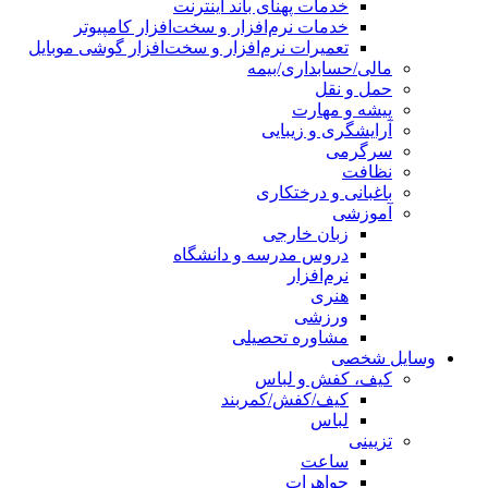
خدمات پهنای باند اینترنت
خدمات نرم‌افزار و سخت‌افزار کامپیوتر
تعمیرات نرم‌افزار و سخت‌افزار گوشی موبایل
مالی/حسابداری/بیمه
حمل و نقل
پیشه و مهارت
آرایشگری و زیبایی
سرگرمی
نظافت
باغبانی و درختکاری
آموزشی
زبان خارجی
دروس مدرسه و دانشگاه
نرم‌افزار
هنری
ورزشی
مشاوره تحصیلی
وسایل شخصی
کیف، کفش و لباس
کیف/کفش/کمربند
لباس
تزیینی
ساعت
جواهرات