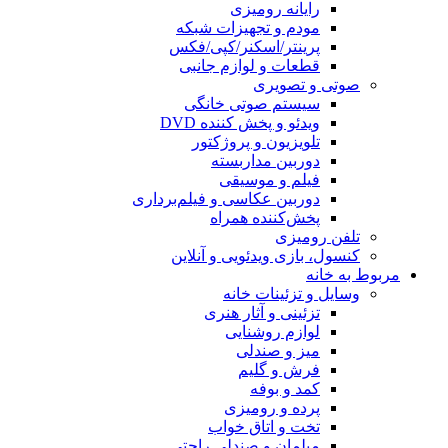
رایانه رومیزی
مودم و تجهیزات شبکه
پرینتر/اسکنر/کپی/فکس
قطعات و لوازم جانبی
صوتی و تصویری
سیستم صوتی خانگی
ویدئو و پخش کننده DVD
تلویزیون و پروژکتور
دوربین مداربسته
فیلم و موسیقی
دوربین عکاسی و فیلم‌برداری
پخش‌کننده همراه
تلفن رومیزی
کنسول، بازی‌ ویدئویی و آنلاین
مربوط به خانه
وسایل و تزئینات خانه
تزئینی و آثار هنری
لوازم روشنایی
میز و صندلی
فرش و گلیم
کمد و بوفه
پرده و رومیزی
تخت و اتاق خواب
مبلمان و صندلی راحتی