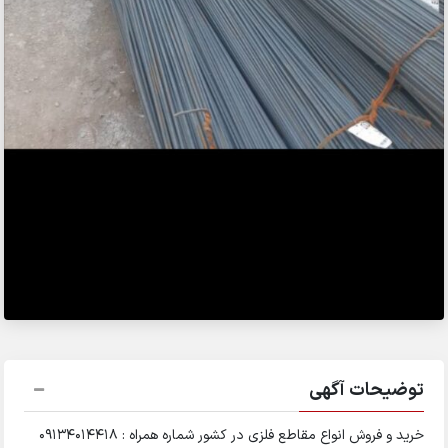
توضیحات آگهی
خرید و فروش انواع مقاطع فلزی در کشور شماره همراه : 09134014418