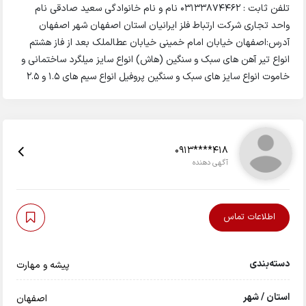
تلفن ثابت : 03133874462 نام و نام خانوادگی سعید صادقی نام
واحد تجاری شرکت ارتباط فلز ایرانیان استان اصفهان شهر اصفهان
آدرس:اصفهان خیابان امام خمینی خیابان عطالملک بعد از فاز هشتم
انواع تیر آهن های سبک و سنگین (هاش) انواع سایز میلگرد ساختمانی و
خاموت انواع سایز های سبک و سنگین پروفیل انواع سیم های ۱.۵ و ۲.۵
0913****418
آگهی دهنده
اطلاعات تماس
دسته‌بندی
پیشه و مهارت
استان / شهر
اصفهان