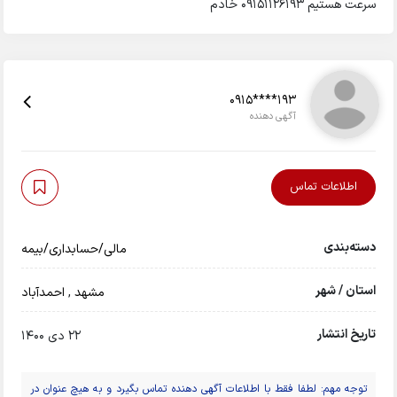
سرعت هستیم 09151126193 خادم
0915****193
آگهی دهنده
اطلاعات تماس
دسته‌بندی
مالی/حسابداری/بیمه
استان / شهر
مشهد
,
احمدآباد
تاریخ انتشار
22 دی 1400
توجه مهم: لطفا فقط با اطلاعات آگهی دهنده تماس بگیرد و به هیچ عنوان در