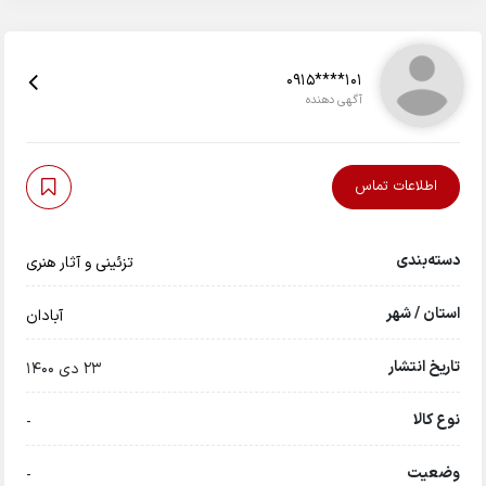
0915****101
آگهی دهنده
اطلاعات تماس
دسته‌بندی
تزئینی و آثار هنری
استان / شهر
آبادان
تاریخ انتشار
23 دی 1400
نوع کالا
-
وضعیت
-