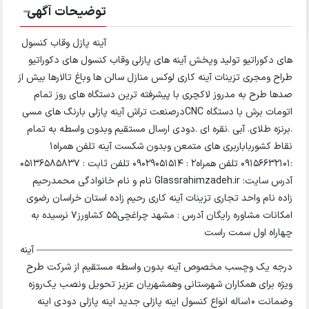
توضیحات آگهی
آینه پازل وقاب کنسول
های دکوراتیو تولید وپخش آینه های پازلی وقاب کنسول های دکوراتیو
طراح ومجری تزینات آینه کاری لوکس منازل سالن ها وباغ تالارها بیش از
صدها طرح به مدروز لاکچری با پیشرفته ترین دستگاه های روز تمام
اتومات برش با دستگاه CNCدرصنعت تراش آینه پازلی بارنگ های مسی
.برنزه طلای. آبی .نقره ای .دودی ارسال مستقیم وبدون واسطه به تمام
نقاط کشورباباربری های متمعن وبدون شکست آینه تلفن همراه1
:09156632101 تلفن همراه2 : 09029051514 تلفن ثابت : 05136585837
آدرس سایت: Glassrahimzadeh.ir نام و نام خانوادگی محمدرحیم
زاده نام واحد تجاری تزینات آینه کاری رحیم زاده استان خراسان رضوی
امکانات مشاوره رایگان آدرس : مشهد چراغچی55 کشاورز7 نرسیده به
چهاراه اول سمت راست
——————————————————————————– آینه
درجه یک وچسب مخصوص آینه بدون واسطه مستقیم از شرکت طرح
ویژه برای همکاران شهرستانی وهمشهریان عزیز تحویل ونصب یک‌روزه
وضمانت 10ساله انواع کنسول اینه پازلی جدید اینه پازلی دودی اینه