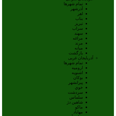
تمام شهر‌ها
آذرشهر
اهر
بناب
تبريز
سراب
سهند
مراغه
مرند
ميانه
بازگشت
آذربایجان غربی
تمام شهر‌ها
اروميه
اشنويه
بوکان
پيرانشهر
خوي
سردشت
سلماس
شاهين دژ
ماکو
مهاباد