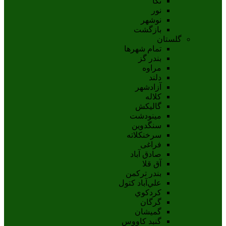
نکا
نور
نوشهر
بازگشت
گلستان
تمام شهر‌ها
بندر گز
مراوه
دلند
آزادشهر
کلاله
گالیکش
مینودشت
سنگدوین
سرخنکلاته
فراغی
صادق آباد
آق قلا
بندر ترکمن
علي‌آباد کتول
کردکوي
گرگان
گميشان
گنبد کاووس