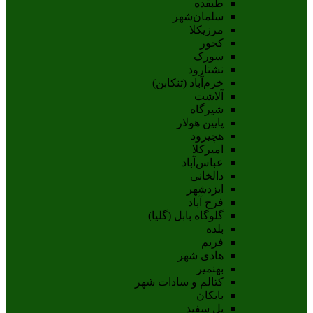
طبقده
سلمان‌شهر
مرزیکلا
کجور
سورک
نشتارود
خرم‌آباد (تنکابن)
آلاشت
شیرگاه
پایین هولار
هچیرود
امیرکلا
عباس‌آباد
دالخانی
ایزدشهر
فرح آباد
گلوگاه بابل (گلیا)
بلده
فریم
هادی شهر
بهنمیر
کتالم و سادات شهر
بابکان
پل سفید