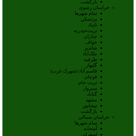
بازگشت
خراسان رضوی
تمام شهر‌ها
بردسکن
تایباد
تربت‌حیدریه
چناران
خواف
شاندیز
ملک‌آباد
طرقبه
گلبهار
قاسم آباد (شهرک غرب)
قوچان
تربت جام
سبزوار
گناباد
مشهد
نيشابور
بازگشت
خراسان شمالی
تمام شهر‌ها
آشخانه
اسفراين