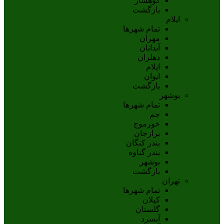
کوهسار
بازگشت
ایلام
تمام شهر‌ها
مهران
آبدانان
دهلران
ايلام
ايوان
بازگشت
بوشهر
تمام شهر‌ها
جم
خورموج
برازجان
بندر کنگان
بندر گناوه
بوشهر
بازگشت
تهران
تمام شهر‌ها
کیلان
گلستان
آبسرد