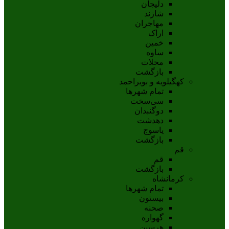
دلیجان
شازند
مهاجران
اراک
خمين
ساوه
محلات
بازگشت
کهگیلویه و بویراحمد
تمام شهر‌ها
سی‌سخت
دوگنبدان
دهدشت
ياسوج
بازگشت
قم
قم
بازگشت
کرمانشاه
تمام شهر‌ها
بیستون
صحنه
گهواره
هرسین