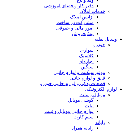
ویلا و باغ
دفتر کار و فضای آموزشی
خدمات املاک
آژانس املاک
مشارکت در ساخت
امور مالی و حقوقی
پیش‌فروش
وسایل نقلیه
خودرو
سواری
کلاسیک
اجاره‌ای
سنگین
موتورسیکلت و لوازم جانبی
قایق و لوازم جانبی
قطعات یدکی و لوازم جانبی خودرو
لوازم الکترونیکی
موبایل و تبلت
گوشی موبایل
تبلت
لوازم جانبی موبایل و تبلت
سیم کارت
رایانه
رایانه همراه