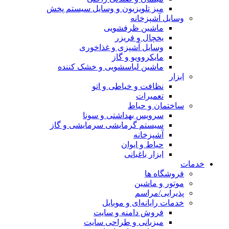
میز تلویزیون و وسایل سیستم پخش
وسایل آشپزخانه
ماشین ظرفشویی
یخچال و فریزر
وسایل آشپزی و غذاخوری
مایکروویو و گاز
ماشین لباسشویی و خشک کننده
ابزار
نظافت و خیاطی و اتو
تعمیرات
ساختمان و حیاط
سرویس بهداشتی و سونا
سیستم گرمایشی سرمایشی و گاز
آشپزخانه
حیاط و ایوان
ابزار باغبانی
خدمات
فروشگاه ها
موتور و ماشین
پذیرایی/مراسم
خدمات رایانه‌ای و موبایل
فروش دامنه و سایت
میزبانی و طراحی سایت