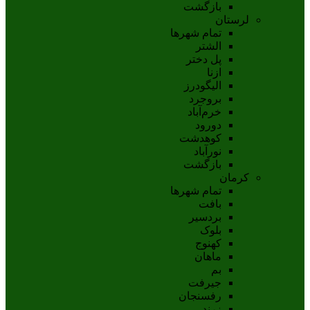
بازگشت
لرستان
تمام شهر‌ها
الشتر
پل دختر
ازنا
اليگودرز
بروجرد
خرم‌آباد
دورود
کوهدشت
نورآباد
بازگشت
کرمان
تمام شهر‌ها
بافت
بردسیر
بلوک
کهنوج
ماهان
بم
جيرفت
رفسنجان
زرند