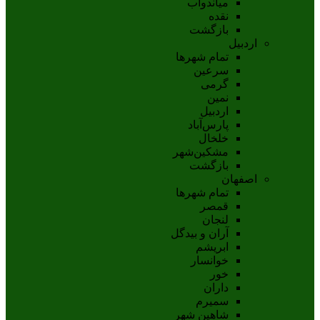
مياندوآب
نقده
بازگشت
اردبیل
تمام شهر‌ها
سرعین
گرمی
نمین
اردبيل
پارس‌آباد
خلخال
مشکين‌شهر
بازگشت
اصفهان
تمام شهر‌ها
قمصر
لنجان
آران و بیدگل
ابریشم
خوانسار
خور
داران
سمیرم
شاهین شهر