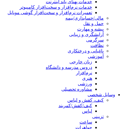
خدمات پهنای باند اینترنت
خدمات نرم‌افزار و سخت‌افزار کامپیوتر
تعمیرات نرم‌افزار و سخت‌افزار گوشی موبایل
مالی/حسابداری/بیمه
حمل و نقل
پیشه و مهارت
آرایشگری و زیبایی
سرگرمی
نظافت
باغبانی و درختکاری
آموزشی
زبان خارجی
دروس مدرسه و دانشگاه
نرم‌افزار
هنری
ورزشی
مشاوره تحصیلی
وسایل شخصی
کیف، کفش و لباس
کیف/کفش/کمربند
لباس
تزیینی
ساعت
جواهرات