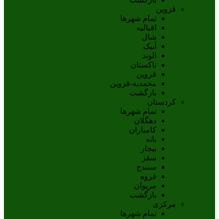
قزوین
تمام شهر‌ها
اقبالیه
شال
آبيک
الوند
تاکستان
قزوين
محمديه-قزوين
بازگشت
کردستان
تمام شهر‌ها
دهگلان
کامیاران
بانه
بيجار
سقز
سنندج
قروه
مريوان
بازگشت
مرکزی
تمام شهر‌ها