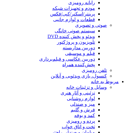
رایانه رومیزی
مودم و تجهیزات شبکه
پرینتر/اسکنر/کپی/فکس
قطعات و لوازم جانبی
صوتی و تصویری
سیستم صوتی خانگی
ویدئو و پخش کننده DVD
تلویزیون و پروژکتور
دوربین مداربسته
فیلم و موسیقی
دوربین عکاسی و فیلم‌برداری
پخش‌کننده همراه
تلفن رومیزی
کنسول، بازی‌ ویدئویی و آنلاین
مربوط به خانه
وسایل و تزئینات خانه
تزئینی و آثار هنری
لوازم روشنایی
میز و صندلی
فرش و گلیم
کمد و بوفه
پرده و رومیزی
تخت و اتاق خواب
مبلمان و صندلی راحتی