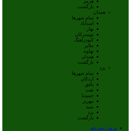
هرمز
بازگشت
همدان
تمام شهر‌ها
اسدآباد
بهار
تويسرکان
کبودراهنگ
ملاير
نهاوند
همدان
بازگشت
یزد
تمام شهر‌ها
اردکان
بافق
تفت
حميديا
مهریز
ميبد
يزد
بازگشت
ورود / ثبت نام