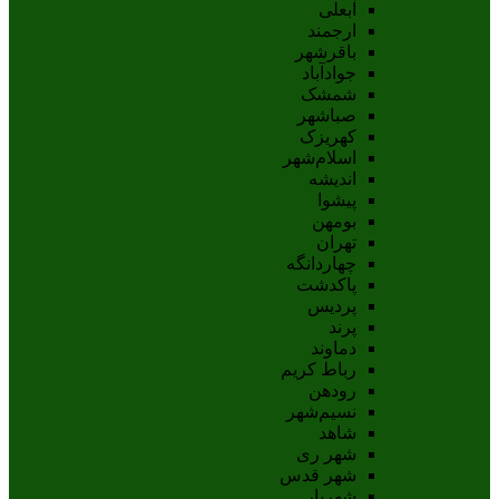
آبعلی
ارجمند
باقرشهر
جوادآباد
شمشک
صباشهر
کهریزک
اسلام‌شهر
اندیشه
پيشوا
بومهن
تهران
چهاردانگه
پاکدشت
پردیس
پرند
دماوند
رباط کریم
رودهن
نسيم‌شهر
شاهد
شهر ری
شهر قدس
شهریار