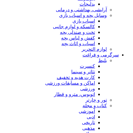
بدلیجات
آرایشی، بهداشتی و درمانی
وسایل بچه و اسباب بازی
اسباب بازی
کالسکه و لوازم جانبی
تخت و صندلی بچه
کفش و لباس بچه
اسباب و اثاث بچه
لوازم التحریر
سرگرمی و فراغت
بلیط
کنسرت
تئاتر و سینما
کارت هدیه و تخفیف
اماکن و مسابقات ورزشی
ورزشی
اتوبوس، مترو و قطار
تور و چارتر
کتاب و مجله
آموزشی
ادبی
تاریخی
مذهبی