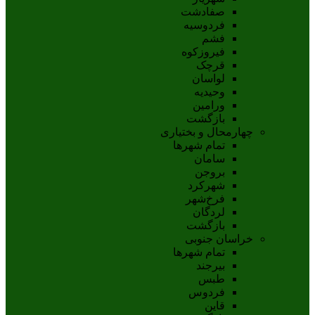
صفادشت
فردوسیه
فشم
فیروزکوه
قرچک
لواسان
وحیدیه
ورامین
بازگشت
چهارمحال و بختیاری
تمام شهر‌ها
سامان
بروجن
شهرکرد
فرخ‌شهر
لردگان
بازگشت
خراسان جنوبی
تمام شهر‌ها
بيرجند
طبس
فردوس
قاين