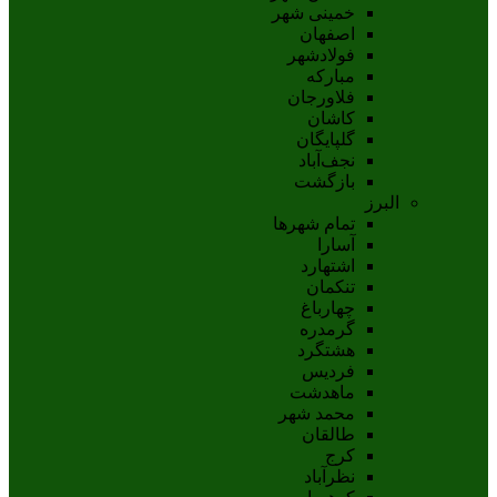
خمینی شهر
اصفهان
فولادشهر
مبارکه
فلاورجان
کاشان
گلپايگان
نجف‌آباد
بازگشت
البرز
تمام شهر‌ها
آسارا
اشتهارد
تنکمان
چهارباغ
گرمدره
هشتگرد
فردیس
ماهدشت
محمد شهر
طالقان
کرج
نظرآباد