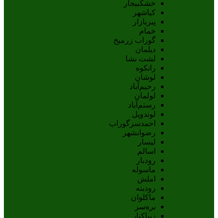
خشکبیجار
کیاشهر
پیربازار
خمام
گوراب زرمیخ
دیلمان
لشت نشا
رانکوه
لوشان
رحیم‌آباد
لولمان
رستم‌آباد
لوندویل
احمدسرگوراب
رضوانشهر
لیسار
اسالم
رودبار
ماسوله
املش
رودبنه
ماکلوان
بره‌سر
زیباکنار