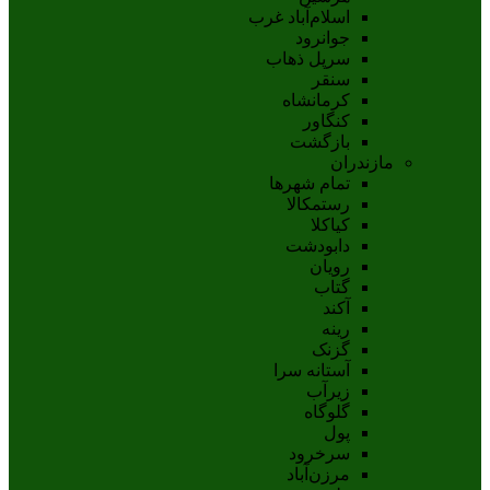
اسلام‌‌آباد غرب
جوانرود
سرپل ذهاب
سنقر
کرمانشاه
کنگاور
بازگشت
مازندران
تمام شهر‌ها
رستمکالا
کیاکلا
دابودشت
رویان
گتاب
آکند
رینه
گزنک
آستانه سرا
زیرآب
گلوگاه
پول
سرخرود
مرزن‌آباد