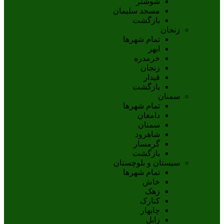
شوشتر
مسجد سليمان
بازگشت
زنجان
تمام شهر‌ها
ابهر
خرمدره
زنجان
قيدار
بازگشت
سمنان
تمام شهر‌ها
دامغان
سمنان
شاهرود
گرمسار
بازگشت
سیستان و بلوچستان
تمام شهر‌ها
خاش
زهک
کنارک
چابهار
زابل