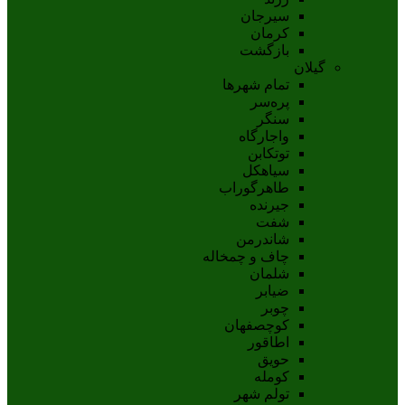
سيرجان
کرمان
بازگشت
گیلان
تمام شهر‌ها
پره‌سر
سنگر
واجارگاه
توتکابن
سیاهکل
طاهرگوراب
جیرنده
شفت
شاندرمن
چاف و چمخاله
شلمان
ضیابر
چوبر
کوچصفهان
اطاقور
حویق
کومله
تولم شهر