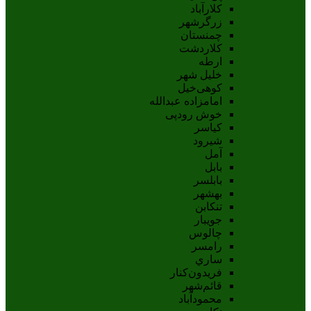
کلارآباد
زرگرشهر
چمنستان
کلاردشت
ارطه
خلیل شهر
کوهی‌خیل
امامزاده عبدالله
خوش رودپی
کیاسر
شیرود
آمل
بابل
بابلسر
بهشهر
تنکابن
جويبار
چالوس
رامسر
ساري
فريدون‌کنار
قائم‌شهر
محمودآباد