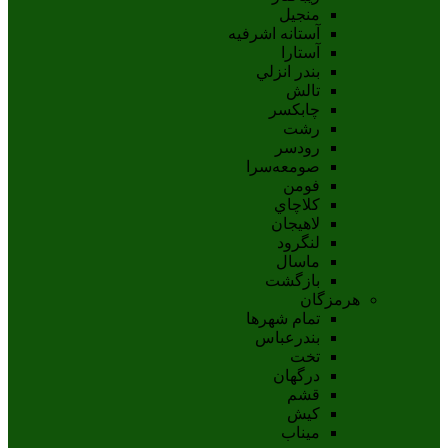
منجیل
آستانه اشرفيه
آستارا
بندر انزلي
تالش
چابکسر
رشت
رودسر
صومعه‌سرا
فومن
کلاچاي
لاهيجان
لنگرود
ماسال
بازگشت
هرمزگان
تمام شهر‌ها
بندرعباس
تخت
درگهان
قشم
کيش
ميناب