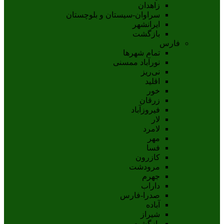
زاهدان
سراوان-سيستان و بلوچستان
ايرانشهر
بازگشت
فارس
تمام شهر‌ها
نورآباد ممسنی
نی‌ریز
اقلید
خور
زرقان
فیروزآباد
لار
لامرد
مهر
فسا
کازرون
مرودشت
جهرم
داراب
صدرا-فارس
آباده
شيراز
بازگشت