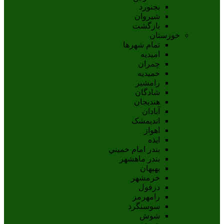
بجنورد
شيروان
بازگشت
خوزستان
تمام شهر‌ها
امیدیه
چمران
حمیدیه
رامشیر
شادگان
هندیجان
آبادان
انديمشک
اهواز
ايذه
بندر امام خميني
بندر ماهشهر
بهبهان
خرمشهر
دزفول
رامهرمز
سوسنگرد
شوش