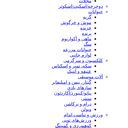
مجلات
دوچرخه/اسکیت/اسکوتر
حیوانات
گربه
موش و خرگوش
خزنده
پرنده
ماهی و آکواریوم
سگ
حیوانات مزرعه
لوازم جانبی
کلکسیون و سرگرمی
سکه، تمبر و اسکناس
عتیقه و آنتیک
آلات موسیقی
گیتار، بیس و امپلیفایر
سازهای بادی
پیانو/کیبورد/آکاردئون
سنتی
درام و پرکاشن
ویولن
ورزش و تناسب اندام
ورزش‌های توپی
کوهنوردی و کمپینگ