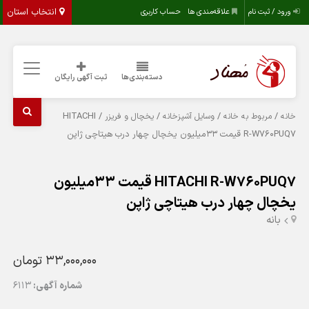
انتخاب استان
ورود / ثبت نام
علاقه‌مندی ها
حساب کاربری
دسته‌بندی‌ها
ثبت آگهی رایگان
/ HITACHI
/
/
/
خانه
مربوط به خانه
وسایل آشپزخانه
یخچال و فریزر
R-W760PUQ7 قیمت 33میلیون یخچال چهار درب هیتاچی ژاپن
HITACHI R-W760PUQ7 قیمت 33میلیون
یخچال چهار درب هیتاچی ژاپن
بانه
33,000,000 تومان
شماره آگهی:
6113