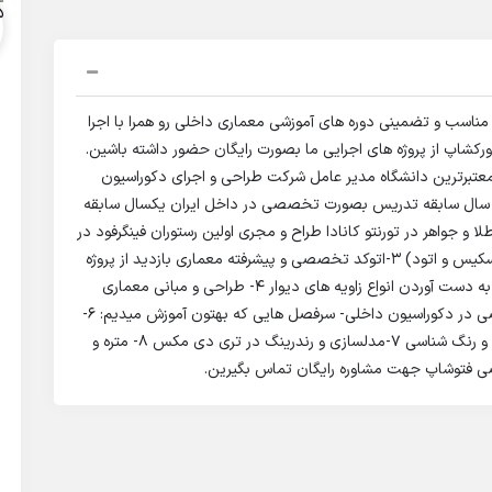
ناسب و تضمینی دوره های آموزشی معماری داخلی رو همرا با اجرا
 ورکشاپ از پروژه های اجرایی ما بصورت رایگان حضور داشته باشین.
معتبرترین دانشگاه مدیر عامل شرکت طراحی و اجرای دکوراسیون
اخلی آتروپات سرپرست فنی و اجرایی شرکت آتروپات 10 سال سابقه تدریس بصورت تخصصی در داخل ایران یکسال سابقه
 و جواهر در تورنتو کانادا طراح و مجری اولین رستوران فینگرفود در
ایران در برج آرمیتاژ گلشن مشهد1 2-طراحی دست آزاد(اسکیس و اتود) 3-اتوکد تخصصی و پیشرفته معماری بازدید از پروژه
و نحوه کار کردن با (تراز لیرزی ، مترلیزری ، دوربین تراز و به دست آوردن انواع زاویه های دیوار 4- طراحی و مبانی معماری
داخلی 5-شناخت مواد و مصالح و متریال های تخصصصی در دکوراسیون داخلی- سرفصل هایی که بهتون آموزش میدیم: 6-
آشنایی با سبک های مختلف معماری داخلی و نور پردازی و رنگ شناسی 7-مدلسازی و رندرینگ در تری دی مکس 8- متره و