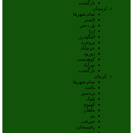
بازگشت
لرستان
تمام شهر‌ها
الشتر
پل دختر
ازنا
اليگودرز
بروجرد
خرم‌آباد
دورود
کوهدشت
نورآباد
بازگشت
کرمان
تمام شهر‌ها
بافت
بردسیر
بلوک
کهنوج
ماهان
بم
جيرفت
رفسنجان
زرند