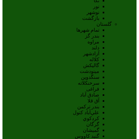
نکا
نور
نوشهر
بازگشت
گلستان
تمام شهر‌ها
بندر گز
مراوه
دلند
آزادشهر
کلاله
گالیکش
مینودشت
سنگدوین
سرخنکلاته
فراغی
صادق آباد
آق قلا
بندر ترکمن
علي‌آباد کتول
کردکوي
گرگان
گميشان
گنبد کاووس