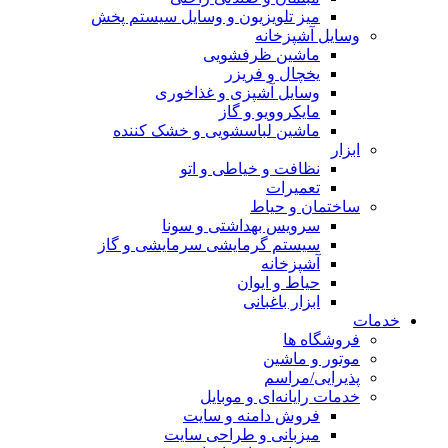
میز تلویزیون و وسایل سیستم پخش
وسایل آشپزخانه
ماشین ظرفشویی
یخچال و فریزر
وسایل آشپزی و غذاخوری
مایکروویو و گاز
ماشین لباسشویی و خشک کننده
ابزار
نظافت و خیاطی و اتو
تعمیرات
ساختمان و حیاط
سرویس بهداشتی و سونا
سیستم گرمایشی سرمایشی و گاز
آشپزخانه
حیاط و ایوان
ابزار باغبانی
خدمات
فروشگاه ها
موتور و ماشین
پذیرایی/مراسم
خدمات رایانه‌ای و موبایل
فروش دامنه و سایت
میزبانی و طراحی سایت