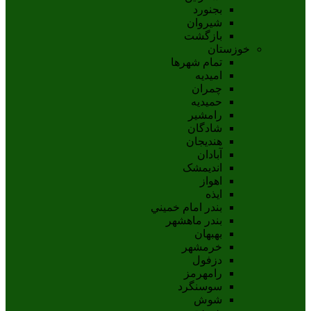
بجنورد
شيروان
بازگشت
خوزستان
تمام شهر‌ها
امیدیه
چمران
حمیدیه
رامشیر
شادگان
هندیجان
آبادان
انديمشک
اهواز
ايذه
بندر امام خميني
بندر ماهشهر
بهبهان
خرمشهر
دزفول
رامهرمز
سوسنگرد
شوش