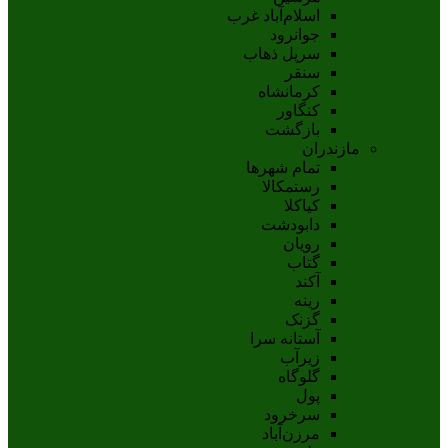
اسلام‌‌آباد غرب
جوانرود
سرپل ذهاب
سنقر
کرمانشاه
کنگاور
بازگشت
مازندران
تمام شهر‌ها
رستمکالا
کیاکلا
دابودشت
رویان
گتاب
آکند
رینه
گزنک
آستانه سرا
زیرآب
گلوگاه
پول
سرخرود
مرزن‌آباد