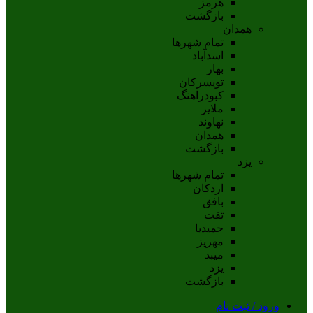
هرمز
بازگشت
همدان
تمام شهر‌ها
اسدآباد
بهار
تويسرکان
کبودراهنگ
ملاير
نهاوند
همدان
بازگشت
یزد
تمام شهر‌ها
اردکان
بافق
تفت
حميديا
مهریز
ميبد
يزد
بازگشت
ورود / ثبت نام