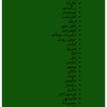
کلارآباد
زرگرشهر
چمنستان
کلاردشت
ارطه
خلیل شهر
کوهی‌خیل
امامزاده عبدالله
خوش رودپی
کیاسر
شیرود
آمل
بابل
بابلسر
بهشهر
تنکابن
جويبار
چالوس
رامسر
ساري
فريدون‌کنار
قائم‌شهر
محمودآباد