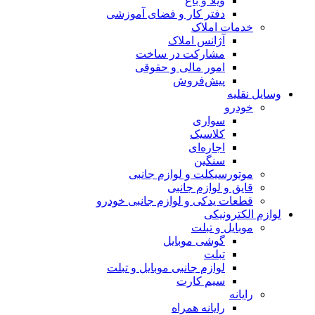
ویلا و باغ
دفتر کار و فضای آموزشی
خدمات املاک
آژانس املاک
مشارکت در ساخت
امور مالی و حقوقی
پیش‌فروش
وسایل نقلیه
خودرو
سواری
کلاسیک
اجاره‌ای
سنگین
موتورسیکلت و لوازم جانبی
قایق و لوازم جانبی
قطعات یدکی و لوازم جانبی خودرو
لوازم الکترونیکی
موبایل و تبلت
گوشی موبایل
تبلت
لوازم جانبی موبایل و تبلت
سیم کارت
رایانه
رایانه همراه