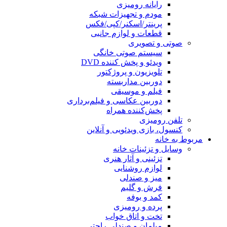
رایانه رومیزی
مودم و تجهیزات شبکه
پرینتر/اسکنر/کپی/فکس
قطعات و لوازم جانبی
صوتی و تصویری
سیستم صوتی خانگی
ویدئو و پخش کننده DVD
تلویزیون و پروژکتور
دوربین مداربسته
فیلم و موسیقی
دوربین عکاسی و فیلم‌برداری
پخش‌کننده همراه
تلفن رومیزی
کنسول، بازی‌ ویدئویی و آنلاین
مربوط به خانه
وسایل و تزئینات خانه
تزئینی و آثار هنری
لوازم روشنایی
میز و صندلی
فرش و گلیم
کمد و بوفه
پرده و رومیزی
تخت و اتاق خواب
مبلمان و صندلی راحتی