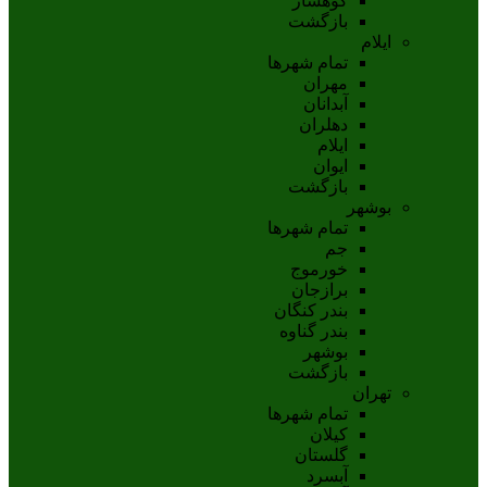
کوهسار
بازگشت
ایلام
تمام شهر‌ها
مهران
آبدانان
دهلران
ايلام
ايوان
بازگشت
بوشهر
تمام شهر‌ها
جم
خورموج
برازجان
بندر کنگان
بندر گناوه
بوشهر
بازگشت
تهران
تمام شهر‌ها
کیلان
گلستان
آبسرد