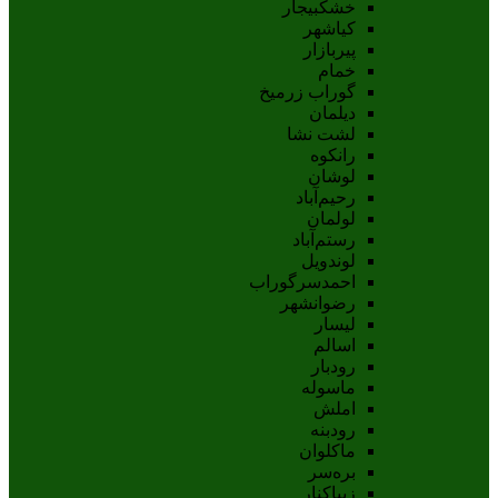
خشکبیجار
کیاشهر
پیربازار
خمام
گوراب زرمیخ
دیلمان
لشت نشا
رانکوه
لوشان
رحیم‌آباد
لولمان
رستم‌آباد
لوندویل
احمدسرگوراب
رضوانشهر
لیسار
اسالم
رودبار
ماسوله
املش
رودبنه
ماکلوان
بره‌سر
زیباکنار