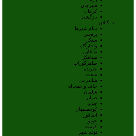
سيرجان
کرمان
بازگشت
گیلان
تمام شهر‌ها
پره‌سر
سنگر
واجارگاه
توتکابن
سیاهکل
طاهرگوراب
جیرنده
شفت
شاندرمن
چاف و چمخاله
شلمان
ضیابر
چوبر
کوچصفهان
اطاقور
حویق
کومله
تولم شهر