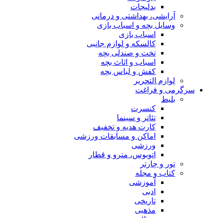
بدلیجات
آرایشی، بهداشتی و درمانی
وسایل بچه و اسباب بازی
اسباب بازی
کالسکه و لوازم جانبی
تخت و صندلی بچه
اسباب و اثاث بچه
کفش و لباس بچه
لوازم التحریر
سرگرمی و فراغت
بلیط
کنسرت
تئاتر و سینما
کارت هدیه و تخفیف
اماکن و مسابقات ورزشی
ورزشی
اتوبوس، مترو و قطار
تور و چارتر
کتاب و مجله
آموزشی
ادبی
تاریخی
مذهبی