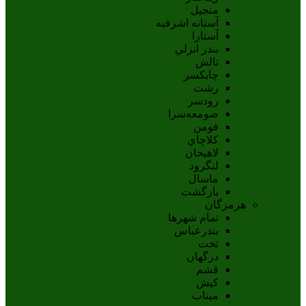
منجیل
آستانه اشرفيه
آستارا
بندر انزلي
تالش
چابکسر
رشت
رودسر
صومعه‌سرا
فومن
کلاچاي
لاهيجان
لنگرود
ماسال
بازگشت
هرمزگان
تمام شهر‌ها
بندرعباس
تخت
درگهان
قشم
کيش
ميناب