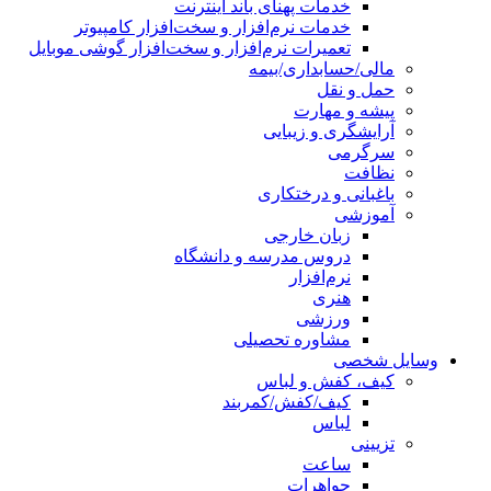
خدمات پهنای باند اینترنت
خدمات نرم‌افزار و سخت‌افزار کامپیوتر
تعمیرات نرم‌افزار و سخت‌افزار گوشی موبایل
مالی/حسابداری/بیمه
حمل و نقل
پیشه و مهارت
آرایشگری و زیبایی
سرگرمی
نظافت
باغبانی و درختکاری
آموزشی
زبان خارجی
دروس مدرسه و دانشگاه
نرم‌افزار
هنری
ورزشی
مشاوره تحصیلی
وسایل شخصی
کیف، کفش و لباس
کیف/کفش/کمربند
لباس
تزیینی
ساعت
جواهرات