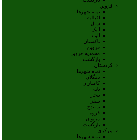
قزوین
تمام شهر‌ها
اقبالیه
شال
آبيک
الوند
تاکستان
قزوين
محمديه-قزوين
بازگشت
کردستان
تمام شهر‌ها
دهگلان
کامیاران
بانه
بيجار
سقز
سنندج
قروه
مريوان
بازگشت
مرکزی
تمام شهر‌ها