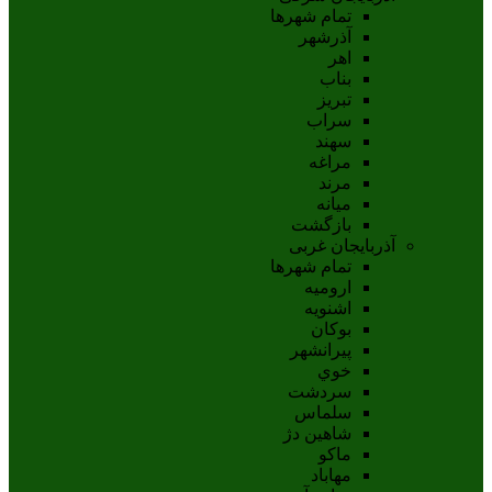
تمام شهر‌ها
آذرشهر
اهر
بناب
تبريز
سراب
سهند
مراغه
مرند
ميانه
بازگشت
آذربایجان غربی
تمام شهر‌ها
اروميه
اشنويه
بوکان
پيرانشهر
خوي
سردشت
سلماس
شاهين دژ
ماکو
مهاباد