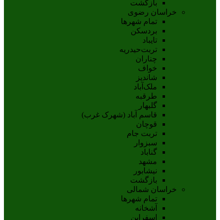
بازگشت
خراسان رضوی
تمام شهر‌ها
بردسکن
تایباد
تربت‌حیدریه
چناران
خواف
شاندیز
ملک‌آباد
طرقبه
گلبهار
قاسم آباد (شهرک غرب)
قوچان
تربت جام
سبزوار
گناباد
مشهد
نيشابور
بازگشت
خراسان شمالی
تمام شهر‌ها
آشخانه
اسفراين