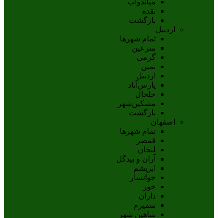
مياندوآب
نقده
بازگشت
اردبیل
تمام شهر‌ها
سرعین
گرمی
نمین
اردبيل
پارس‌آباد
خلخال
مشکين‌شهر
بازگشت
اصفهان
تمام شهر‌ها
قمصر
لنجان
آران و بیدگل
ابریشم
خوانسار
خور
داران
سمیرم
شاهین شهر