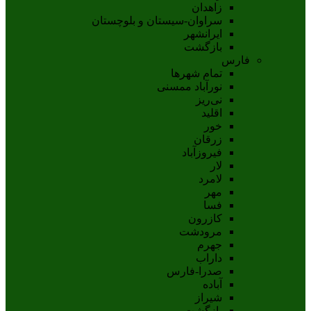
زاهدان
سراوان-سيستان و بلوچستان
ايرانشهر
بازگشت
فارس
تمام شهر‌ها
نورآباد ممسنی
نی‌ریز
اقلید
خور
زرقان
فیروزآباد
لار
لامرد
مهر
فسا
کازرون
مرودشت
جهرم
داراب
صدرا-فارس
آباده
شيراز
بازگشت