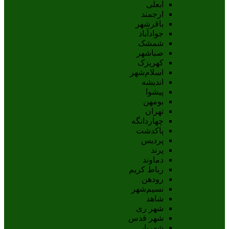
آبعلی
ارجمند
باقرشهر
جوادآباد
شمشک
صباشهر
کهریزک
اسلام‌شهر
اندیشه
پيشوا
بومهن
تهران
چهاردانگه
پاکدشت
پردیس
پرند
دماوند
رباط کریم
رودهن
نسيم‌شهر
شاهد
شهر ری
شهر قدس
شهریار