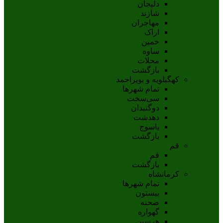
دلیجان
شازند
مهاجران
اراک
خمين
ساوه
محلات
بازگشت
کهگیلویه و بویراحمد
تمام شهر‌ها
سی‌سخت
دوگنبدان
دهدشت
ياسوج
بازگشت
قم
قم
بازگشت
کرمانشاه
تمام شهر‌ها
بیستون
صحنه
گهواره
هرسین