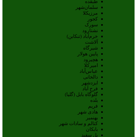
طبقده
سلمان‌شهر
مرزیکلا
کجور
سورک
نشتارود
خرم‌آباد (تنکابن)
آلاشت
شیرگاه
پایین هولار
هچیرود
امیرکلا
عباس‌آباد
دالخانی
ایزدشهر
فرح آباد
گلوگاه بابل (گلیا)
بلده
فریم
هادی شهر
بهنمیر
کتالم و سادات شهر
بابکان
پل سفید