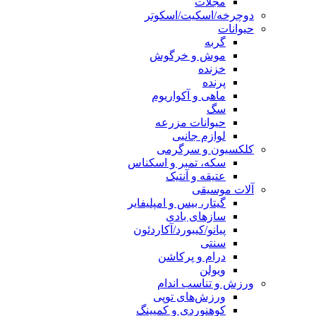
مجلات
دوچرخه/اسکیت/اسکوتر
حیوانات
گربه
موش و خرگوش
خزنده
پرنده
ماهی و آکواریوم
سگ
حیوانات مزرعه
لوازم جانبی
کلکسیون و سرگرمی
سکه، تمبر و اسکناس
عتیقه و آنتیک
آلات موسیقی
گیتار، بیس و امپلیفایر
سازهای بادی
پیانو/کیبورد/آکاردئون
سنتی
درام و پرکاشن
ویولن
ورزش و تناسب اندام
ورزش‌های توپی
کوهنوردی و کمپینگ