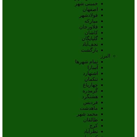
خمینی شهر
اصفهان
فولادشهر
مبارکه
فلاورجان
کاشان
گلپايگان
نجف‌آباد
بازگشت
البرز
تمام شهر‌ها
آسارا
اشتهارد
تنکمان
چهارباغ
گرمدره
هشتگرد
فردیس
ماهدشت
محمد شهر
طالقان
کرج
نظرآباد