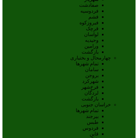
صفادشت
فردوسیه
فشم
فیروزکوه
قرچک
لواسان
وحیدیه
ورامین
بازگشت
چهارمحال و بختیاری
تمام شهر‌ها
سامان
بروجن
شهرکرد
فرخ‌شهر
لردگان
بازگشت
خراسان جنوبی
تمام شهر‌ها
بيرجند
طبس
فردوس
قاين