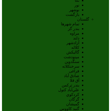
نکا
نور
نوشهر
بازگشت
گلستان
تمام شهر‌ها
بندر گز
مراوه
دلند
آزادشهر
کلاله
گالیکش
مینودشت
سنگدوین
سرخنکلاته
فراغی
صادق آباد
آق قلا
بندر ترکمن
علي‌آباد کتول
کردکوي
گرگان
گميشان
گنبد کاووس