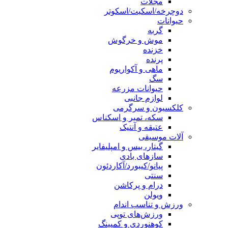
مجلات
دوچرخه/اسکیت/اسکوتر
حیوانات
گربه
موش و خرگوش
خزنده
پرنده
ماهی و آکواریوم
سگ
حیوانات مزرعه
لوازم جانبی
کلکسیون و سرگرمی
سکه، تمبر و اسکناس
عتیقه و آنتیک
آلات موسیقی
گیتار، بیس و امپلیفایر
سازهای بادی
پیانو/کیبورد/آکاردئون
سنتی
درام و پرکاشن
ویولن
ورزش و تناسب اندام
ورزش‌های توپی
کوهنوردی و کمپینگ