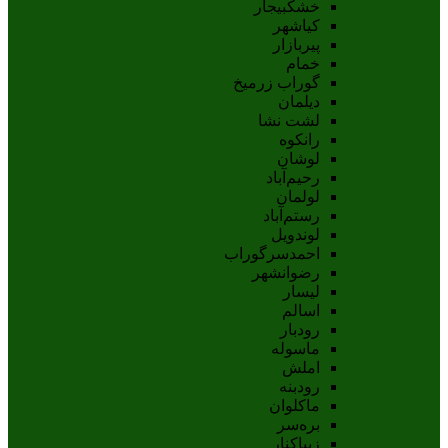
خشکبیجار
کیاشهر
پیربازار
خمام
گوراب زرمیخ
دیلمان
لشت نشا
رانکوه
لوشان
رحیم‌آباد
لولمان
رستم‌آباد
لوندویل
احمدسرگوراب
رضوانشهر
لیسار
اسالم
رودبار
ماسوله
املش
رودبنه
ماکلوان
بره‌سر
زیباکنار