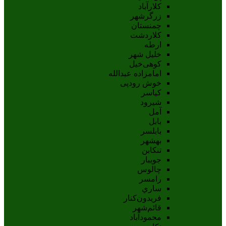
کلارآباد
زرگرشهر
چمنستان
کلاردشت
ارطه
خلیل شهر
کوهی‌خیل
امامزاده عبدالله
خوش رودپی
کیاسر
شیرود
آمل
بابل
بابلسر
بهشهر
تنکابن
جويبار
چالوس
رامسر
ساري
فريدون‌کنار
قائم‌شهر
محمودآباد