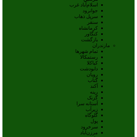
اسلام‌‌آباد غرب
جوانرود
سرپل ذهاب
سنقر
کرمانشاه
کنگاور
بازگشت
مازندران
تمام شهر‌ها
رستمکالا
کیاکلا
دابودشت
رویان
گتاب
آکند
رینه
گزنک
آستانه سرا
زیرآب
گلوگاه
پول
سرخرود
مرزن‌آباد