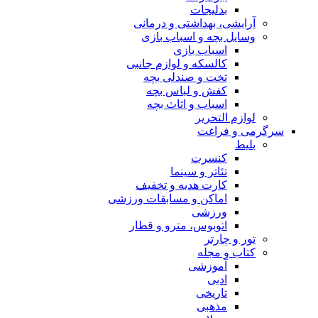
بدلیجات
آرایشی، بهداشتی و درمانی
وسایل بچه و اسباب بازی
اسباب بازی
کالسکه و لوازم جانبی
تخت و صندلی بچه
کفش و لباس بچه
اسباب و اثاث بچه
لوازم التحریر
سرگرمی و فراغت
بلیط
کنسرت
تئاتر و سینما
کارت هدیه و تخفیف
اماکن و مسابقات ورزشی
ورزشی
اتوبوس، مترو و قطار
تور و چارتر
کتاب و مجله
آموزشی
ادبی
تاریخی
مذهبی