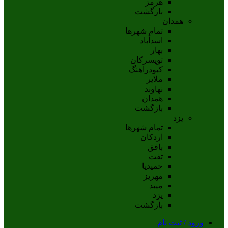
هرمز
بازگشت
همدان
تمام شهر‌ها
اسدآباد
بهار
تويسرکان
کبودراهنگ
ملاير
نهاوند
همدان
بازگشت
یزد
تمام شهر‌ها
اردکان
بافق
تفت
حميديا
مهریز
ميبد
يزد
بازگشت
ورود / ثبت نام