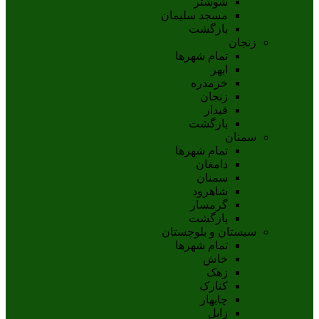
شوشتر
مسجد سليمان
بازگشت
زنجان
تمام شهر‌ها
ابهر
خرمدره
زنجان
قيدار
بازگشت
سمنان
تمام شهر‌ها
دامغان
سمنان
شاهرود
گرمسار
بازگشت
سیستان و بلوچستان
تمام شهر‌ها
خاش
زهک
کنارک
چابهار
زابل