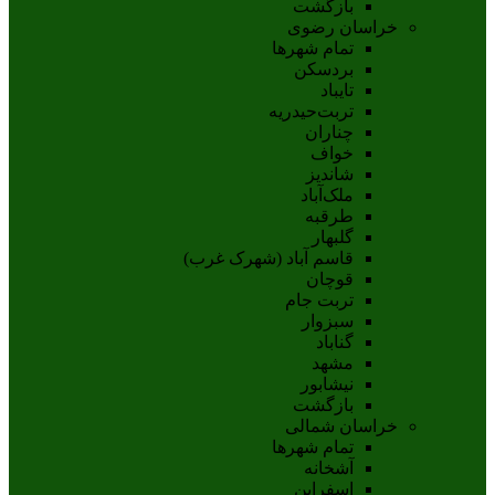
بازگشت
خراسان رضوی
تمام شهر‌ها
بردسکن
تایباد
تربت‌حیدریه
چناران
خواف
شاندیز
ملک‌آباد
طرقبه
گلبهار
قاسم آباد (شهرک غرب)
قوچان
تربت جام
سبزوار
گناباد
مشهد
نيشابور
بازگشت
خراسان شمالی
تمام شهر‌ها
آشخانه
اسفراين