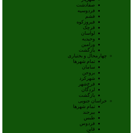
صفادشت
فردوسیه
فشم
فیروزکوه
قرچک
لواسان
وحیدیه
ورامین
بازگشت
چهارمحال و بختیاری
تمام شهر‌ها
سامان
بروجن
شهرکرد
فرخ‌شهر
لردگان
بازگشت
خراسان جنوبی
تمام شهر‌ها
بيرجند
طبس
فردوس
قاين