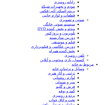
رایانه رومیزی
مودم و تجهیزات شبکه
پرینتر/اسکنر/کپی/فکس
قطعات و لوازم جانبی
صوتی و تصویری
سیستم صوتی خانگی
ویدئو و پخش کننده DVD
تلویزیون و پروژکتور
دوربین مداربسته
فیلم و موسیقی
دوربین عکاسی و فیلم‌برداری
پخش‌کننده همراه
تلفن رومیزی
کنسول، بازی‌ ویدئویی و آنلاین
مربوط به خانه
وسایل و تزئینات خانه
تزئینی و آثار هنری
لوازم روشنایی
میز و صندلی
فرش و گلیم
کمد و بوفه
پرده و رومیزی
تخت و اتاق خواب
مبلمان و صندلی راحتی