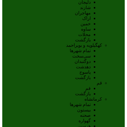
دلیجان
شازند
مهاجران
اراک
خمين
ساوه
محلات
بازگشت
کهگیلویه و بویراحمد
تمام شهر‌ها
سی‌سخت
دوگنبدان
دهدشت
ياسوج
بازگشت
قم
قم
بازگشت
کرمانشاه
تمام شهر‌ها
بیستون
صحنه
گهواره
هرسین