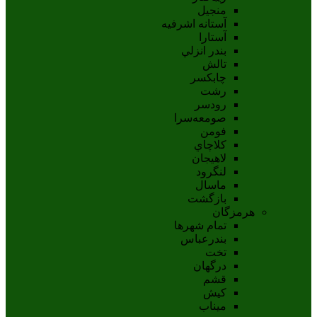
منجیل
آستانه اشرفيه
آستارا
بندر انزلي
تالش
چابکسر
رشت
رودسر
صومعه‌سرا
فومن
کلاچاي
لاهيجان
لنگرود
ماسال
بازگشت
هرمزگان
تمام شهر‌ها
بندرعباس
تخت
درگهان
قشم
کيش
ميناب