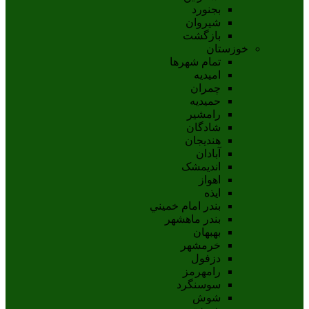
بجنورد
شيروان
بازگشت
خوزستان
تمام شهر‌ها
امیدیه
چمران
حمیدیه
رامشیر
شادگان
هندیجان
آبادان
انديمشک
اهواز
ايذه
بندر امام خميني
بندر ماهشهر
بهبهان
خرمشهر
دزفول
رامهرمز
سوسنگرد
شوش