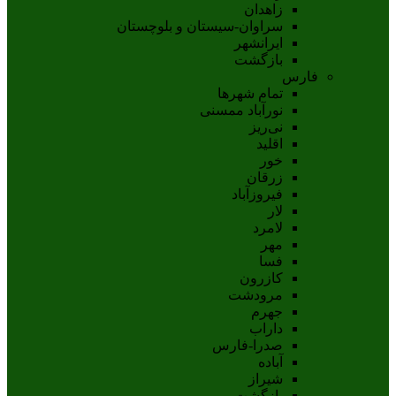
زاهدان
سراوان-سيستان و بلوچستان
ايرانشهر
بازگشت
فارس
تمام شهر‌ها
نورآباد ممسنی
نی‌ریز
اقلید
خور
زرقان
فیروزآباد
لار
لامرد
مهر
فسا
کازرون
مرودشت
جهرم
داراب
صدرا-فارس
آباده
شيراز
بازگشت