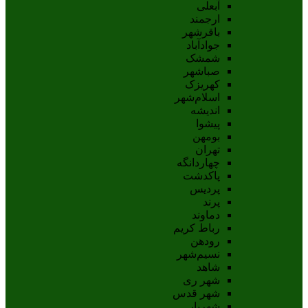
آبعلی
ارجمند
باقرشهر
جوادآباد
شمشک
صباشهر
کهریزک
اسلام‌شهر
اندیشه
پيشوا
بومهن
تهران
چهاردانگه
پاکدشت
پردیس
پرند
دماوند
رباط کریم
رودهن
نسيم‌شهر
شاهد
شهر ری
شهر قدس
شهریار