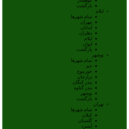
کوهسار
بازگشت
ایلام
تمام شهر‌ها
مهران
آبدانان
دهلران
ايلام
ايوان
بازگشت
بوشهر
تمام شهر‌ها
جم
خورموج
برازجان
بندر کنگان
بندر گناوه
بوشهر
بازگشت
تهران
تمام شهر‌ها
کیلان
گلستان
آبسرد