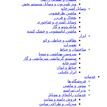
میز تلویزیون و وسایل سیستم پخش
وسایل آشپزخانه
ماشین ظرفشویی
یخچال و فریزر
وسایل آشپزی و غذاخوری
مایکروویو و گاز
ماشین لباسشویی و خشک کننده
ابزار
نظافت و خیاطی و اتو
تعمیرات
ساختمان و حیاط
سرویس بهداشتی و سونا
سیستم گرمایشی سرمایشی و گاز
آشپزخانه
حیاط و ایوان
ابزار باغبانی
خدمات
فروشگاه ها
موتور و ماشین
پذیرایی/مراسم
خدمات رایانه‌ای و موبایل
فروش دامنه و سایت
میزبانی و طراحی سایت