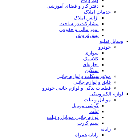
ویلا و باغ
دفتر کار و فضای آموزشی
خدمات املاک
آژانس املاک
مشارکت در ساخت
امور مالی و حقوقی
پیش‌فروش
وسایل نقلیه
خودرو
سواری
کلاسیک
اجاره‌ای
سنگین
موتورسیکلت و لوازم جانبی
قایق و لوازم جانبی
قطعات یدکی و لوازم جانبی خودرو
لوازم الکترونیکی
موبایل و تبلت
گوشی موبایل
تبلت
لوازم جانبی موبایل و تبلت
سیم کارت
رایانه
رایانه همراه