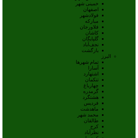
خمینی شهر
اصفهان
فولادشهر
مبارکه
فلاورجان
کاشان
گلپايگان
نجف‌آباد
بازگشت
البرز
تمام شهر‌ها
آسارا
اشتهارد
تنکمان
چهارباغ
گرمدره
هشتگرد
فردیس
ماهدشت
محمد شهر
طالقان
کرج
نظرآباد