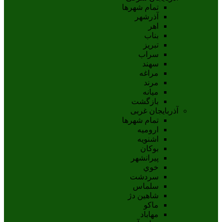
تمام شهر‌ها
آذرشهر
اهر
بناب
تبريز
سراب
سهند
مراغه
مرند
ميانه
بازگشت
آذربایجان غربی
تمام شهر‌ها
اروميه
اشنويه
بوکان
پيرانشهر
خوي
سردشت
سلماس
شاهين دژ
ماکو
مهاباد