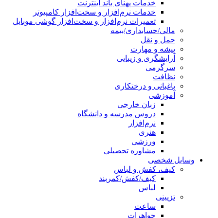
خدمات پهنای باند اینترنت
خدمات نرم‌افزار و سخت‌افزار کامپیوتر
تعمیرات نرم‌افزار و سخت‌افزار گوشی موبایل
مالی/حسابداری/بیمه
حمل و نقل
پیشه و مهارت
آرایشگری و زیبایی
سرگرمی
نظافت
باغبانی و درختکاری
آموزشی
زبان خارجی
دروس مدرسه و دانشگاه
نرم‌افزار
هنری
ورزشی
مشاوره تحصیلی
وسایل شخصی
کیف، کفش و لباس
کیف/کفش/کمربند
لباس
تزیینی
ساعت
جواهرات