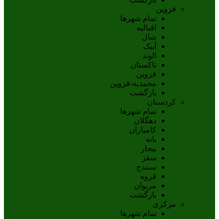
قزوین
تمام شهر‌ها
اقبالیه
شال
آبيک
الوند
تاکستان
قزوين
محمديه-قزوين
بازگشت
کردستان
تمام شهر‌ها
دهگلان
کامیاران
بانه
بيجار
سقز
سنندج
قروه
مريوان
بازگشت
مرکزی
تمام شهر‌ها