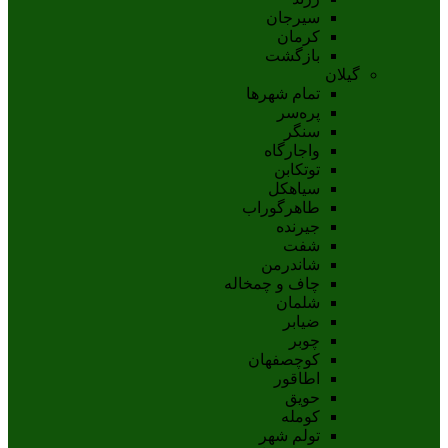
سيرجان
کرمان
بازگشت
گیلان
تمام شهر‌ها
پره‌سر
سنگر
واجارگاه
توتکابن
سیاهکل
طاهرگوراب
جیرنده
شفت
شاندرمن
چاف و چمخاله
شلمان
ضیابر
چوبر
کوچصفهان
اطاقور
حویق
کومله
تولم شهر