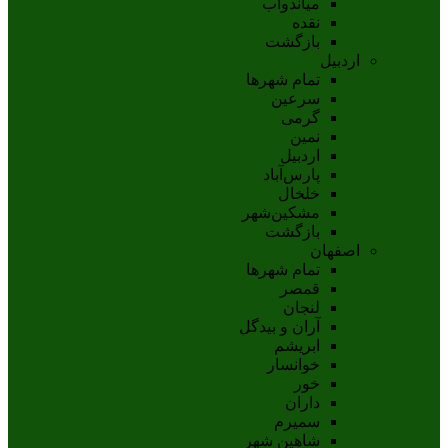
مياندوآب
نقده
بازگشت
اردبیل
تمام شهر‌ها
سرعین
گرمی
نمین
اردبيل
پارس‌آباد
خلخال
مشکين‌شهر
بازگشت
اصفهان
تمام شهر‌ها
قمصر
لنجان
آران و بیدگل
ابریشم
خوانسار
خور
داران
سمیرم
شاهین شهر