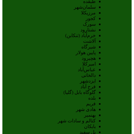
طبقده
سلمان‌شهر
مرزیکلا
کجور
سورک
نشتارود
خرم‌آباد (تنکابن)
آلاشت
شیرگاه
پایین هولار
هچیرود
امیرکلا
عباس‌آباد
دالخانی
ایزدشهر
فرح آباد
گلوگاه بابل (گلیا)
بلده
فریم
هادی شهر
بهنمیر
کتالم و سادات شهر
بابکان
پل سفید