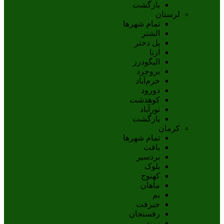
بازگشت
لرستان
تمام شهر‌ها
الشتر
پل دختر
ازنا
اليگودرز
بروجرد
خرم‌آباد
دورود
کوهدشت
نورآباد
بازگشت
کرمان
تمام شهر‌ها
بافت
بردسیر
بلوک
کهنوج
ماهان
بم
جيرفت
رفسنجان
زرند