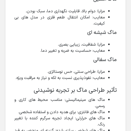
مزایا: دوام بالا، قابلیت نگهداری دما، سبک بودن.
معایب: امکان انتقال طعم فلزی در مدل های بی
کیفیت.
ماگ شیشه ای
مزایا: شفافیت، زیبایی بصری.
معایب: حساسیت به ضربه و تغییر دما.
ماگ سفالی
مزایا: طراحی سنتی، حس نوستالژی.
معایب: نفوذپذیری نسبت به لکه و نیاز به مراقبت ویژه.
تأثیر طراحی ماگ بر تجربه نوشیدنی
ماگ های مینیمالیستی: مناسب محیط های کاری و
رسمی.
ماگ های فانتزی: برای هدیه دادن و استفاده شخصی.
ماگ های حرارتی: ایجاد تجربه سرگرم کننده با تغییر
رنگ.
ماگ های شخصی سازی شده: گزینه ای منحصر به فرد