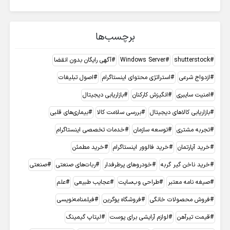
برچسب‌ها
shutterstock
Windows Server
آگهی رایگان بدون انقضا
ازدواج شرعی
استراتژی محتوای اینستاگرام
اصول تبلیغات
امنیت سایبری
انگیزش کارکنان
بازاریابی دیجیتال
بازاریابی کالاهای دیجیتال
بررسی سلامت کالا
بیماری‌های قلبی
تجربه مشتری
توسعه سازمان
خدمات تخصصی اینستاگرام
خرید آپارتمان
خرید فالوور اینستاگرام
خرید مطمئن
خرید ناخن گیر گربه
خودروهای پرطرفدار
ربات‌های صنعتی
صنعتی
صیغه نامه معتبر
طراحی وب‌سایت
عجایب طبیعی
علم
فروش محصولات خانگی
فروشگاه یوگرین
فیلمنامه‌نویسی
قیمت تیرآهن
لوازم آرایشی برای پوست
لپتاپ گیمینگ