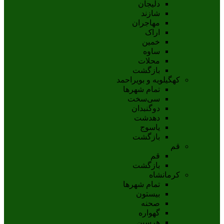
دلیجان
شازند
مهاجران
اراک
خمين
ساوه
محلات
بازگشت
کهگیلویه و بویراحمد
تمام شهر‌ها
سی‌سخت
دوگنبدان
دهدشت
ياسوج
بازگشت
قم
قم
بازگشت
کرمانشاه
تمام شهر‌ها
بیستون
صحنه
گهواره
هرسین