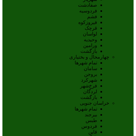
صفادشت
فردوسیه
فشم
فیروزکوه
قرچک
لواسان
وحیدیه
ورامین
بازگشت
چهارمحال و بختیاری
تمام شهر‌ها
سامان
بروجن
شهرکرد
فرخ‌شهر
لردگان
بازگشت
خراسان جنوبی
تمام شهر‌ها
بيرجند
طبس
فردوس
قاين