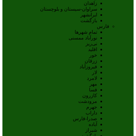
زاهدان
سراوان-سيستان و بلوچستان
ايرانشهر
بازگشت
فارس
تمام شهر‌ها
نورآباد ممسنی
نی‌ریز
اقلید
خور
زرقان
فیروزآباد
لار
لامرد
مهر
فسا
کازرون
مرودشت
جهرم
داراب
صدرا-فارس
آباده
شيراز
بازگشت