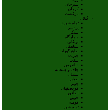
سيرجان
کرمان
بازگشت
گیلان
تمام شهر‌ها
پره‌سر
سنگر
واجارگاه
توتکابن
سیاهکل
طاهرگوراب
جیرنده
شفت
شاندرمن
چاف و چمخاله
شلمان
ضیابر
چوبر
کوچصفهان
اطاقور
حویق
کومله
تولم شهر