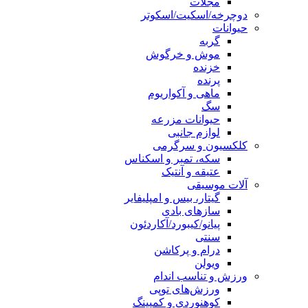
مجلات
دوچرخه/اسکیت/اسکوتر
حیوانات
گربه
موش و خرگوش
خزنده
پرنده
ماهی و آکواریوم
سگ
حیوانات مزرعه
لوازم جانبی
کلکسیون و سرگرمی
سکه، تمبر و اسکناس
عتیقه و آنتیک
آلات موسیقی
گیتار، بیس و امپلیفایر
سازهای بادی
پیانو/کیبورد/آکاردئون
سنتی
درام و پرکاشن
ویولن
ورزش و تناسب اندام
ورزش‌های توپی
کوهنوردی و کمپینگ