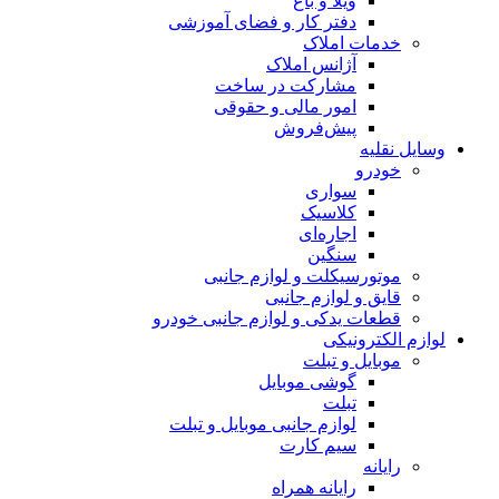
ویلا و باغ
دفتر کار و فضای آموزشی
خدمات املاک
آژانس املاک
مشارکت در ساخت
امور مالی و حقوقی
پیش‌فروش
وسایل نقلیه
خودرو
سواری
کلاسیک
اجاره‌ای
سنگین
موتورسیکلت و لوازم جانبی
قایق و لوازم جانبی
قطعات یدکی و لوازم جانبی خودرو
لوازم الکترونیکی
موبایل و تبلت
گوشی موبایل
تبلت
لوازم جانبی موبایل و تبلت
سیم کارت
رایانه
رایانه همراه