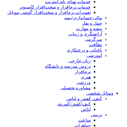
خدمات پهنای باند اینترنت
خدمات نرم‌افزار و سخت‌افزار کامپیوتر
تعمیرات نرم‌افزار و سخت‌افزار گوشی موبایل
مالی/حسابداری/بیمه
حمل و نقل
پیشه و مهارت
آرایشگری و زیبایی
سرگرمی
نظافت
باغبانی و درختکاری
آموزشی
زبان خارجی
دروس مدرسه و دانشگاه
نرم‌افزار
هنری
ورزشی
مشاوره تحصیلی
وسایل شخصی
کیف، کفش و لباس
کیف/کفش/کمربند
لباس
تزیینی
ساعت
جواهرات