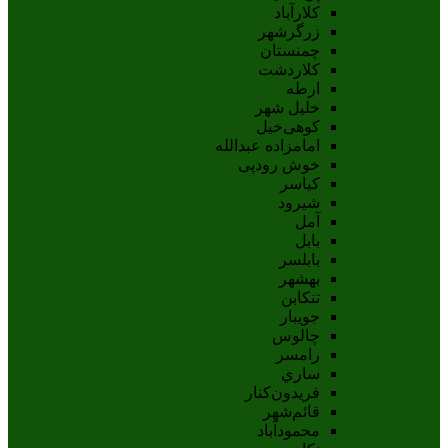
کلارآباد
زرگرشهر
چمنستان
کلاردشت
ارطه
خلیل شهر
کوهی‌خیل
امامزاده عبدالله
خوش رودپی
کیاسر
شیرود
آمل
بابل
بابلسر
بهشهر
تنکابن
جويبار
چالوس
رامسر
ساري
فريدون‌کنار
قائم‌شهر
محمودآباد