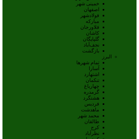
خمینی شهر
اصفهان
فولادشهر
مبارکه
فلاورجان
کاشان
گلپايگان
نجف‌آباد
بازگشت
البرز
تمام شهر‌ها
آسارا
اشتهارد
تنکمان
چهارباغ
گرمدره
هشتگرد
فردیس
ماهدشت
محمد شهر
طالقان
کرج
نظرآباد