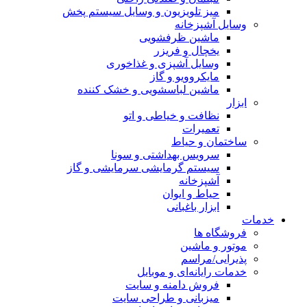
میز تلویزیون و وسایل سیستم پخش
وسایل آشپزخانه
ماشین ظرفشویی
یخچال و فریزر
وسایل آشپزی و غذاخوری
مایکروویو و گاز
ماشین لباسشویی و خشک کننده
ابزار
نظافت و خیاطی و اتو
تعمیرات
ساختمان و حیاط
سرویس بهداشتی و سونا
سیستم گرمایشی سرمایشی و گاز
آشپزخانه
حیاط و ایوان
ابزار باغبانی
خدمات
فروشگاه ها
موتور و ماشین
پذیرایی/مراسم
خدمات رایانه‌ای و موبایل
فروش دامنه و سایت
میزبانی و طراحی سایت