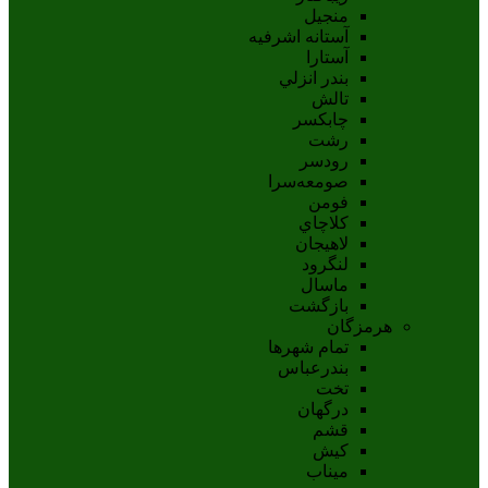
منجیل
آستانه اشرفيه
آستارا
بندر انزلي
تالش
چابکسر
رشت
رودسر
صومعه‌سرا
فومن
کلاچاي
لاهيجان
لنگرود
ماسال
بازگشت
هرمزگان
تمام شهر‌ها
بندرعباس
تخت
درگهان
قشم
کيش
ميناب