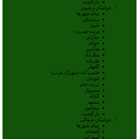
بازگشت
خراسان رضوی
تمام شهر‌ها
بردسکن
تایباد
تربت‌حیدریه
چناران
خواف
شاندیز
ملک‌آباد
طرقبه
گلبهار
قاسم آباد (شهرک غرب)
قوچان
تربت جام
سبزوار
گناباد
مشهد
نيشابور
بازگشت
خراسان شمالی
تمام شهر‌ها
آشخانه
اسفراين