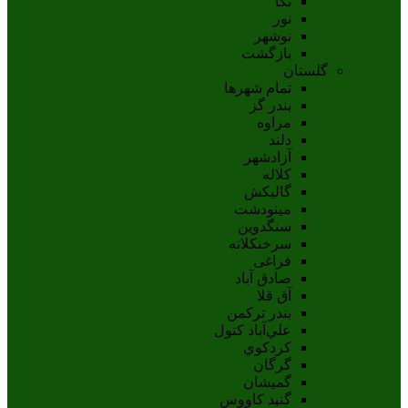
نکا
نور
نوشهر
بازگشت
گلستان
تمام شهر‌ها
بندر گز
مراوه
دلند
آزادشهر
کلاله
گالیکش
مینودشت
سنگدوین
سرخنکلاته
فراغی
صادق آباد
آق قلا
بندر ترکمن
علي‌آباد کتول
کردکوي
گرگان
گميشان
گنبد کاووس