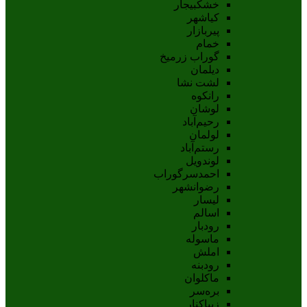
خشکبیجار
کیاشهر
پیربازار
خمام
گوراب زرمیخ
دیلمان
لشت نشا
رانکوه
لوشان
رحیم‌آباد
لولمان
رستم‌آباد
لوندویل
احمدسرگوراب
رضوانشهر
لیسار
اسالم
رودبار
ماسوله
املش
رودبنه
ماکلوان
بره‌سر
زیباکنار