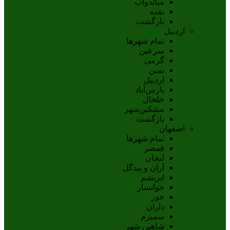
مياندوآب
نقده
بازگشت
اردبیل
تمام شهر‌ها
سرعین
گرمی
نمین
اردبيل
پارس‌آباد
خلخال
مشکين‌شهر
بازگشت
اصفهان
تمام شهر‌ها
قمصر
لنجان
آران و بیدگل
ابریشم
خوانسار
خور
داران
سمیرم
شاهین شهر