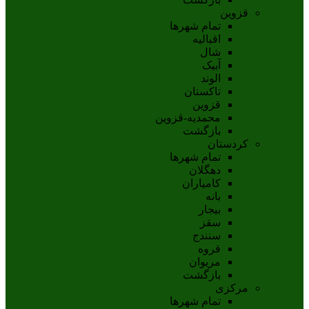
قزوین
تمام شهر‌ها
اقبالیه
شال
آبيک
الوند
تاکستان
قزوين
محمديه-قزوين
بازگشت
کردستان
تمام شهر‌ها
دهگلان
کامیاران
بانه
بيجار
سقز
سنندج
قروه
مريوان
بازگشت
مرکزی
تمام شهر‌ها