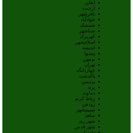
آبعلی
ارجمند
باقرشهر
جوادآباد
شمشک
صباشهر
کهریزک
اسلام‌شهر
اندیشه
پيشوا
بومهن
تهران
چهاردانگه
پاکدشت
پردیس
پرند
دماوند
رباط کریم
رودهن
نسيم‌شهر
شاهد
شهر ری
شهر قدس
شهریار