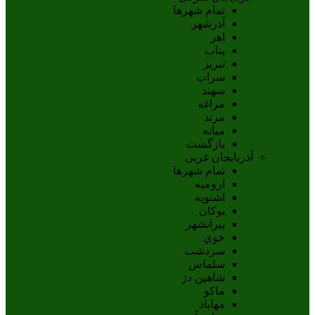
تمام شهر‌ها
آذرشهر
اهر
بناب
تبريز
سراب
سهند
مراغه
مرند
ميانه
بازگشت
آذربایجان غربی
تمام شهر‌ها
اروميه
اشنويه
بوکان
پيرانشهر
خوي
سردشت
سلماس
شاهين دژ
ماکو
مهاباد