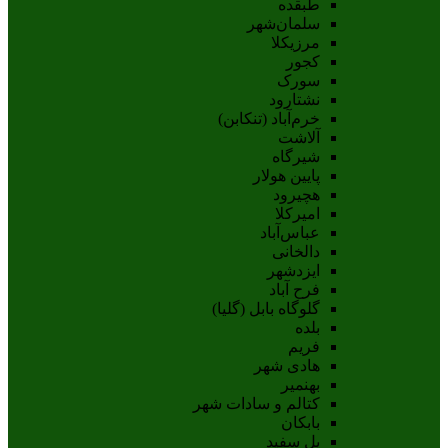
طبقده
سلمان‌شهر
مرزیکلا
کجور
سورک
نشتارود
خرم‌آباد (تنکابن)
آلاشت
شیرگاه
پایین هولار
هچیرود
امیرکلا
عباس‌آباد
دالخانی
ایزدشهر
فرح آباد
گلوگاه بابل (گلیا)
بلده
فریم
هادی شهر
بهنمیر
کتالم و سادات شهر
بابکان
پل سفید