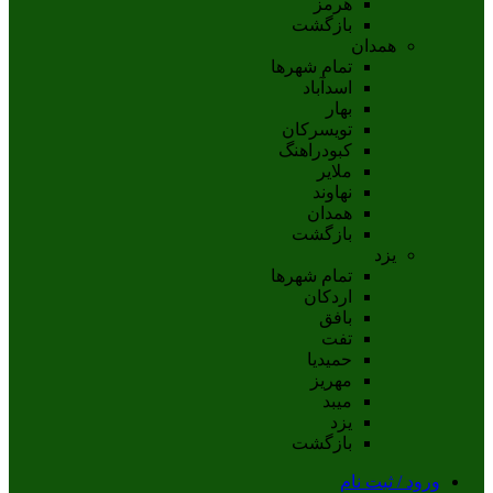
هرمز
بازگشت
همدان
تمام شهر‌ها
اسدآباد
بهار
تويسرکان
کبودراهنگ
ملاير
نهاوند
همدان
بازگشت
یزد
تمام شهر‌ها
اردکان
بافق
تفت
حميديا
مهریز
ميبد
يزد
بازگشت
ورود / ثبت نام