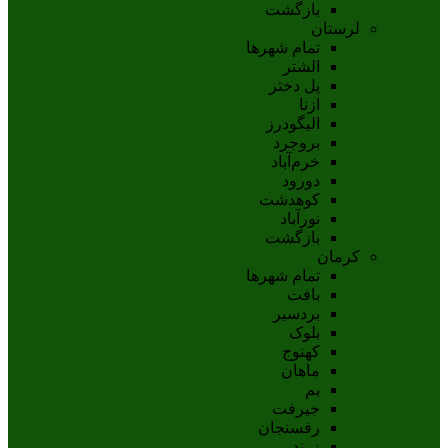
بازگشت
لرستان
تمام شهر‌ها
الشتر
پل دختر
ازنا
اليگودرز
بروجرد
خرم‌آباد
دورود
کوهدشت
نورآباد
بازگشت
کرمان
تمام شهر‌ها
بافت
بردسیر
بلوک
کهنوج
ماهان
بم
جيرفت
رفسنجان
زرند