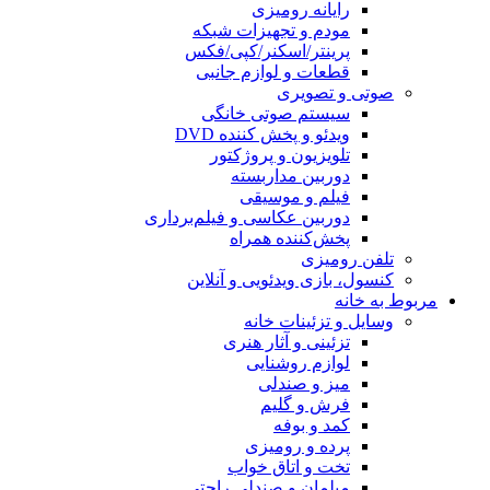
رایانه رومیزی
مودم و تجهیزات شبکه
پرینتر/اسکنر/کپی/فکس
قطعات و لوازم جانبی
صوتی و تصویری
سیستم صوتی خانگی
ویدئو و پخش کننده DVD
تلویزیون و پروژکتور
دوربین مداربسته
فیلم و موسیقی
دوربین عکاسی و فیلم‌برداری
پخش‌کننده همراه
تلفن رومیزی
کنسول، بازی‌ ویدئویی و آنلاین
مربوط به خانه
وسایل و تزئینات خانه
تزئینی و آثار هنری
لوازم روشنایی
میز و صندلی
فرش و گلیم
کمد و بوفه
پرده و رومیزی
تخت و اتاق خواب
مبلمان و صندلی راحتی