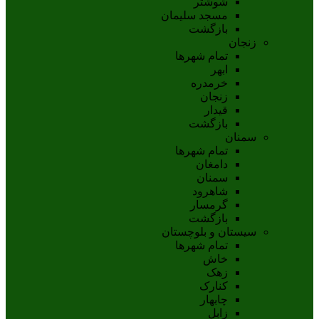
شوشتر
مسجد سليمان
بازگشت
زنجان
تمام شهر‌ها
ابهر
خرمدره
زنجان
قيدار
بازگشت
سمنان
تمام شهر‌ها
دامغان
سمنان
شاهرود
گرمسار
بازگشت
سیستان و بلوچستان
تمام شهر‌ها
خاش
زهک
کنارک
چابهار
زابل