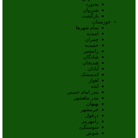
بجنورد
شيروان
بازگشت
خوزستان
تمام شهر‌ها
امیدیه
چمران
حمیدیه
رامشیر
شادگان
هندیجان
آبادان
انديمشک
اهواز
ايذه
بندر امام خميني
بندر ماهشهر
بهبهان
خرمشهر
دزفول
رامهرمز
سوسنگرد
شوش