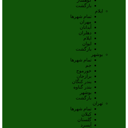
کوهسار
بازگشت
ایلام
تمام شهر‌ها
مهران
آبدانان
دهلران
ايلام
ايوان
بازگشت
بوشهر
تمام شهر‌ها
جم
خورموج
برازجان
بندر کنگان
بندر گناوه
بوشهر
بازگشت
تهران
تمام شهر‌ها
کیلان
گلستان
آبسرد