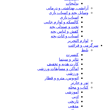
بدلیجات
آرایشی، بهداشتی و درمانی
وسایل بچه و اسباب بازی
اسباب بازی
کالسکه و لوازم جانبی
تخت و صندلی بچه
کفش و لباس بچه
اسباب و اثاث بچه
لوازم التحریر
سرگرمی و فراغت
بلیط
کنسرت
تئاتر و سینما
کارت هدیه و تخفیف
اماکن و مسابقات ورزشی
ورزشی
اتوبوس، مترو و قطار
تور و چارتر
کتاب و مجله
آموزشی
ادبی
تاریخی
مذهبی