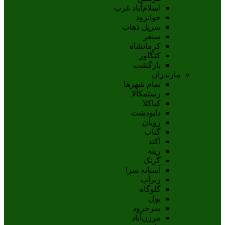
اسلام‌‌آباد غرب
جوانرود
سرپل ذهاب
سنقر
کرمانشاه
کنگاور
بازگشت
مازندران
تمام شهر‌ها
رستمکالا
کیاکلا
دابودشت
رویان
گتاب
آکند
رینه
گزنک
آستانه سرا
زیرآب
گلوگاه
پول
سرخرود
مرزن‌آباد