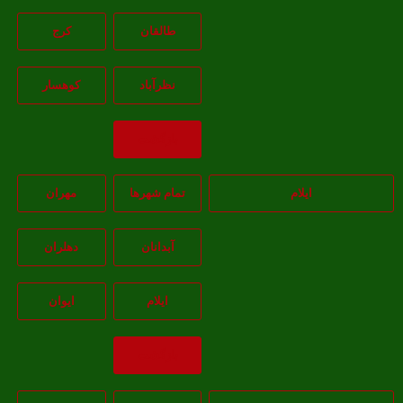
طالقان
کرج
نظرآباد
کوهسار
بازگشت
ایلام
تمام شهر‌ها
مهران
آبدانان
دهلران
ايلام
ايوان
بازگشت