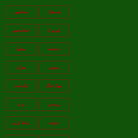
شمشک
صباشهر
کهریزک
اسلام‌شهر
اندیشه
پيشوا
بومهن
تهران
چهاردانگه
پاکدشت
پردیس
پرند
دماوند
رباط کریم