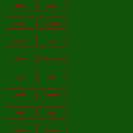
توتکابن
سیاهکل
طاهرگوراب
جیرنده
شفت
شاندرمن
چاف و چمخاله
شلمان
ضیابر
چوبر
کوچصفهان
اطاقور
حویق
کومله
تولم شهر
خشکبیجار