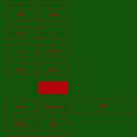
کهنوج
ماهان
بم
جيرفت
رفسنجان
زرند
سيرجان
کرمان
بازگشت
گیلان
تمام شهر‌ها
پره‌سر
سنگر
واجارگاه