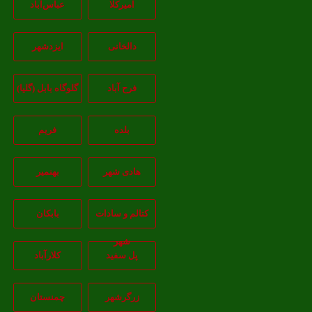
امیرکلا
عباس‌آباد
دالخانی
ایزدشهر
فرح آباد
گلوگاه بابل (گلیا)
بلده
فریم
هادی شهر
بهنمیر
کتالم و سادات
بابکان
شهر
پل سفید
کلارآباد
زرگرشهر
چمنستان