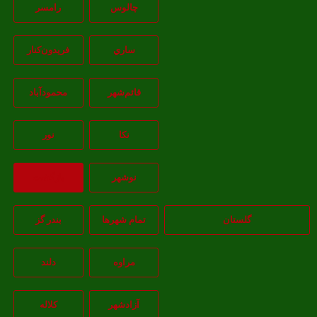
چالوس
رامسر
ساري
فريدون‌کنار
قائم‌شهر
محمودآباد
نکا
نور
نوشهر
بازگشت
گلستان
تمام شهر‌ها
بندر گز
مراوه
دلند
آزادشهر
کلاله