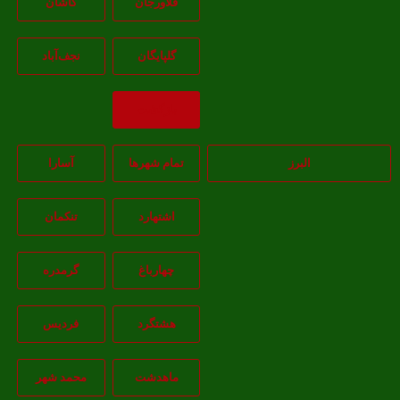
فلاورجان
کاشان
گلپايگان
نجف‌آباد
بازگشت
البرز
تمام شهر‌ها
آسارا
اشتهارد
تنکمان
چهارباغ
گرمدره
هشتگرد
فردیس
ماهدشت
محمد شهر