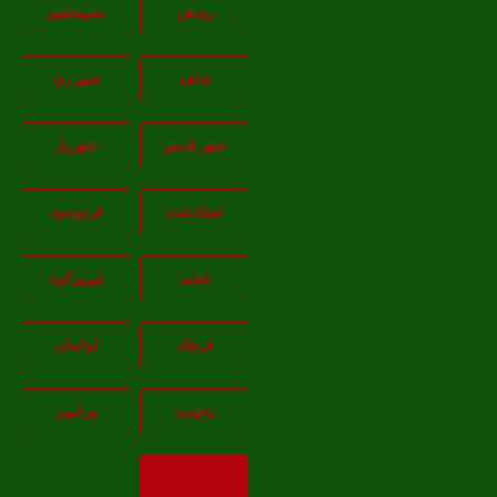
رودهن
نسيم‌شهر
شاهد
شهر ری
شهر قدس
شهریار
صفادشت
فردوسیه
فشم
فیروزکوه
قرچک
لواسان
وحیدیه
ورامین
بازگشت