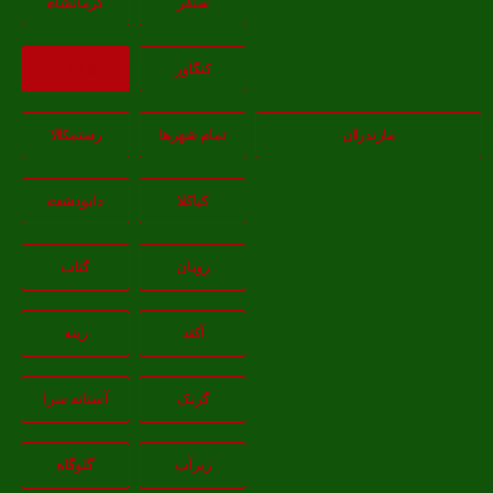
سنقر
کرمانشاه
کنگاور
بازگشت
مازندران
تمام شهر‌ها
رستمکالا
کیاکلا
دابودشت
رویان
گتاب
آکند
رینه
گزنک
آستانه سرا
زیرآب
گلوگاه