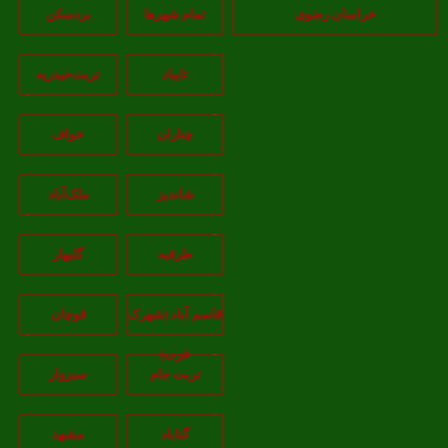
خراسان رضوی
تمام شهر‌ها
بردسکن
تایباد
تربت‌حیدریه
چناران
خواف
شاندیز
ملک‌آباد
طرقبه
گلبهار
قاسم آباد (شهرک
قوچان
غرب)
تربت جام
سبزوار
گناباد
مشهد