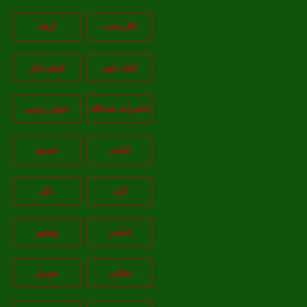
کلاردشت
ارطه
خلیل شهر
کوهی‌خیل
امامزاده عبدالله
خوش رودپی
کیاسر
شیرود
آمل
بابل
بابلسر
بهشهر
تنکابن
جويبار