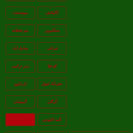
گالیکش
مینودشت
سنگدوین
سرخنکلاته
فراغی
صادق آباد
آق قلا
بندر ترکمن
علي‌آباد کتول
کردکوي
گرگان
گميشان
گنبد کاووس
بازگشت