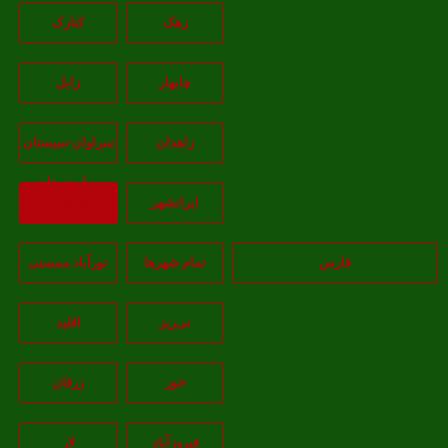
زهک
کنارک
چابهار
زابل
زاهدان
سراوان-سيستان
و بلوچستان
ايرانشهر
بازگشت
فارس
تمام شهر‌ها
نورآباد ممسنی
نی‌ریز
اقلید
خور
زرقان
فیروزآباد
لار