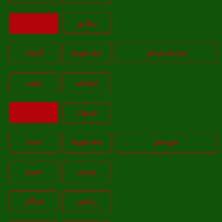
نيشابور
بازگشت
خراسان شمالی
تمام شهر‌ها
آشخانه
اسفراين
بجنورد
شيروان
بازگشت
خوزستان
تمام شهر‌ها
امیدیه
چمران
حمیدیه
رامشیر
شادگان