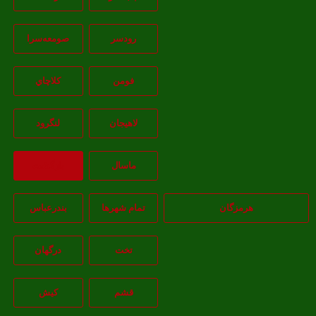
رودسر
صومعه‌سرا
فومن
کلاچاي
لاهيجان
لنگرود
ماسال
بازگشت
هرمزگان
تمام شهر‌ها
بندرعباس
تخت
درگهان
قشم
کيش