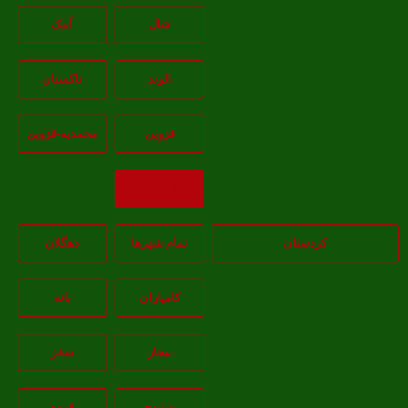
شال
آبيک
الوند
تاکستان
قزوين
محمديه-قزوين
بازگشت
کردستان
تمام شهر‌ها
دهگلان
کامیاران
بانه
بيجار
سقز
سنندج
قروه