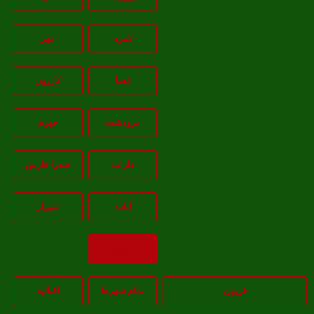
لامرد
مهر
فسا
کازرون
مرودشت
جهرم
داراب
صدرا-فارس
آباده
شيراز
بازگشت
قزوین
تمام شهر‌ها
اقبالیه