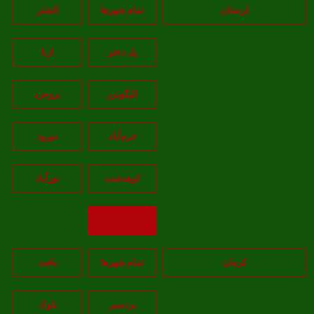
لرستان
تمام شهر‌ها
الشتر
پل دختر
ازنا
اليگودرز
بروجرد
خرم‌آباد
دورود
کوهدشت
نورآباد
بازگشت
کرمان
تمام شهر‌ها
بافت
بردسیر
بلوک