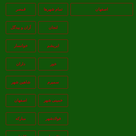
اصفهان
تمام شهر‌ها
قمصر
لنجان
آران و بیدگل
ابریشم
خوانسار
خور
داران
سمیرم
شاهین شهر
خمینی شهر
اصفهان
فولادشهر
مبارکه