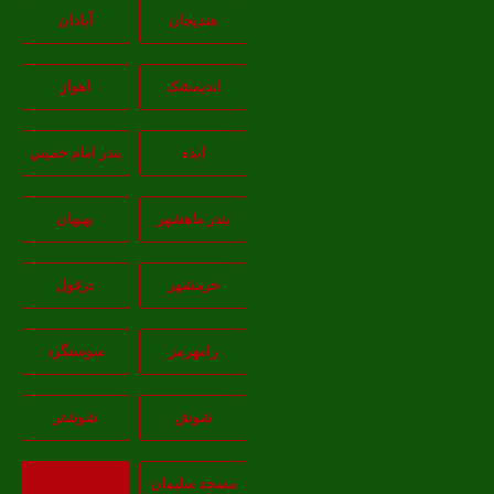
هندیجان
آبادان
انديمشک
اهواز
ايذه
بندر امام خميني
بندر ماهشهر
بهبهان
خرمشهر
دزفول
رامهرمز
سوسنگرد
شوش
شوشتر
مسجد سليمان
بازگشت