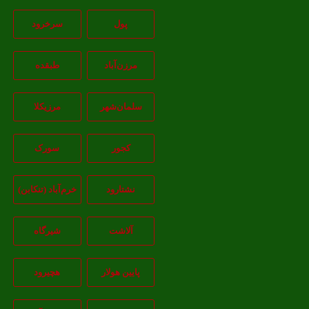
پول
سرخرود
مرزن‌آباد
طبقده
سلمان‌شهر
مرزیکلا
کجور
سورک
نشتارود
خرم‌آباد (تنکابن)
آلاشت
شیرگاه
پایین هولار
هچیرود