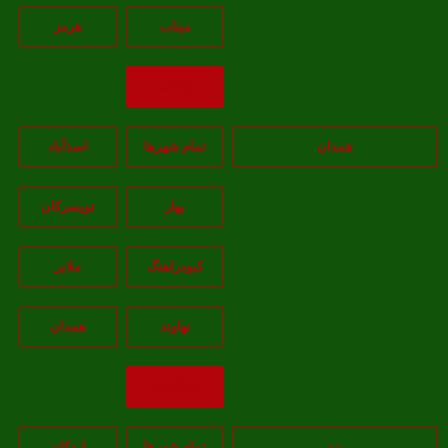
ميناب
هرمز
بازگشت
همدان
تمام شهر‌ها
اسدآباد
بهار
تويسرکان
کبودراهنگ
ملاير
نهاوند
همدان
بازگشت
یزد
تمام شهر‌ها
اردکان