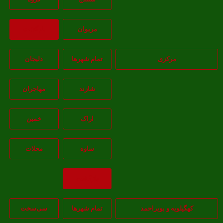
مريوان
بازگشت
مرکزی
تمام شهر‌ها
دلیجان
شازند
مهاجران
اراک
خمين
ساوه
محلات
بازگشت
کهگیلویه و بویراحمد
تمام شهر‌ها
سی‌سخت