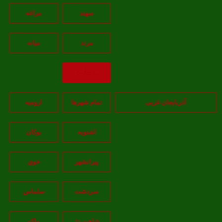
سهند
مراغه
مرند
ميانه
بازگشت
آذربایجان غربی
تمام شهر‌ها
اروميه
اشنويه
بوکان
پيرانشهر
خوي
سردشت
سلماس
شاهين دژ
ماکو