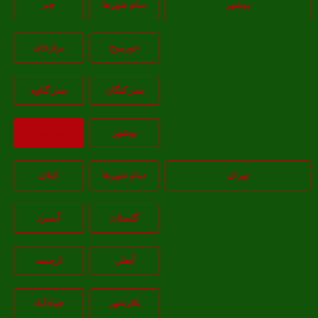
بوشهر
تمام شهر‌ها
جم
خورموج
برازجان
بندر کنگان
بندر گناوه
بوشهر
بازگشت
تهران
تمام شهر‌ها
کیلان
گلستان
آبسرد
آبعلی
ارجمند
باقرشهر
جوادآباد