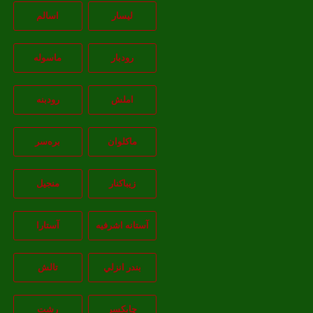
لیسار
اسالم
رودبار
ماسوله
املش
رودبنه
ماکلوان
بره‌سر
زیباکنار
منجیل
آستانه اشرفيه
آستارا
بندر انزلي
تالش
چابکسر
رشت