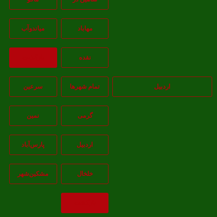
مهاباد
مياندوآب
نقده
بازگشت
اردبیل
تمام شهر‌ها
سرعین
گرمی
نمین
اردبيل
پارس‌آباد
خلخال
مشکين‌شهر
بازگشت