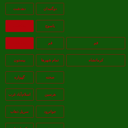
دوگنبدان
دهدشت
ياسوج
بازگشت
قم
قم
بازگشت
کرمانشاه
تمام شهر‌ها
بیستون
صحنه
گهواره
هرسین
اسلام‌‌آباد غرب
جوانرود
سرپل ذهاب