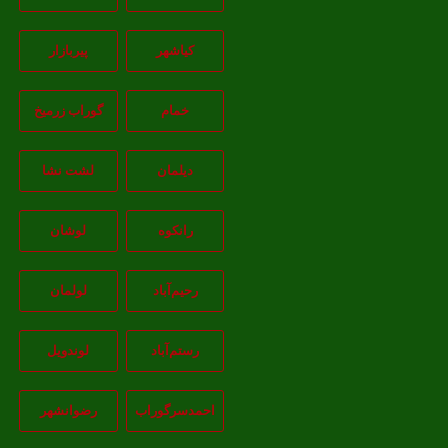
کیاشهر
پیربازار
خمام
گوراب زرمیخ
دیلمان
لشت نشا
رانکوه
لوشان
رحیم‌آباد
لولمان
رستم‌آباد
لوندویل
احمدسرگوراب
رضوانشهر