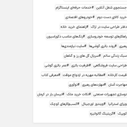
جستجوی شغل آنلاین
خدمات حرفه‌ای اینستاگرام
خرید کالای دست دوم
خودروهای اقتصادی
دفتر طراحی سایت در اراک
راهنمای خرید خانه
راهکارهای توسعه خودروسازی
رنگ‌های مناسب دکوراسیون
رهبری
روند باتری گوشی‌ها
سایت نیازمندی‌ها
سبک زندگی سالم
سریال گل های رز و گناهان
طراحی سایت فروشگاهی
ظرفیت باتری
عمر باتری گوشی
قیمت کارخانه
مطالبه مهریه در ازدواج موقت
معرفی کتاب
مهاجرت آسان
مهارت‌های رهبری
نوآوری
نوسازی تجهیزات صنعتی
نکات خرید ملک
نیسان بار در کرمان
ویزای استرالیا
ویندوز اورجینال
کسب‌وکارهای کوچک
کوییک
گریتینگ گالوانیزه