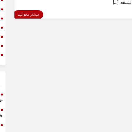
خ
فلسفه، […]
د
بیشتر بخوانید
س
ا
خ
آ
م
خر
خا