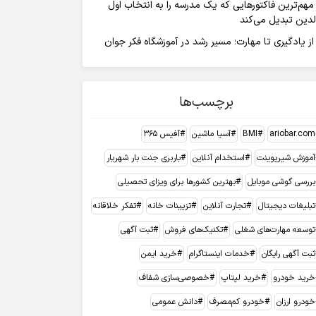
مهم‌ترین فاکتورهایی که یک مدرسه را به انتخاب اول
لدین تبدیل می‌کند
از یادگیری تا مهارت؛ مسیر رشد در آموزشگاه فکر جوان
برچسب‌ها
ariobar.com
BMI
آسیا ماشین
آفیس 365
آموزش شیرپوینت
استخدام آنلاین
باربری جنت بار شهریار
بررسی گوشی موبایل
بهترین کشورها برای ویزای تحصیلی
تبلیغات دیجیتال
تجارت آنلاین
تزیینات خانه
تفکر خلاقانه
توسعه مهارت‌های شغلی
تکنیک‌های فروش
ثبت آگهی
ثبت آگهی رایگان
خدمات اینستاگرام
خرید ایمن
خرید خودرو
خرید لپتاپ
خصوصی‌سازی شفاف
خودرو ارزان
خودرو کم‌مصرف
دانش عمومی