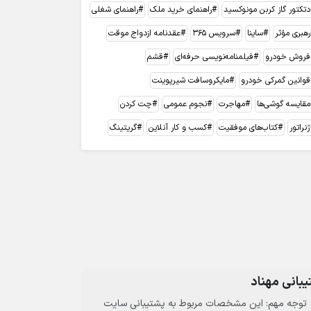
دتکتور گاز کربن مونوکسید
راهنمای خرید ملک
راهنمای شغلی
رهبری مؤثر
ساینا
سرویس 365
عقدنامه ازدواج موقت
فروش خودرو
فیلمنامه‌نویسی حرفه‌ای
قشم
قوانین گمرکی خودرو
مایکروسافت شیرپوینت
مقایسه گوشی‌ها
مهاجرت
نجوم عمومی
چت کردن
ژنراتور
کتاب‌های موفقیت
کسب و کار آنلاین
گریتینگ
بانی مهناد
توجه مهم: این مشخصات مربوط به پشتیبانی سایت