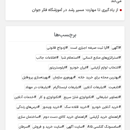
می‌کند
از یادگیری تا مهارت؛ مسیر رشد در آموزشگاه فکر جوان
برچسب‌ها
آگهی
آیا ثبت صیغه اجباری است
ازدواج قانونی
استراتژی‌های منابع انسانی
استعلام شبا
اطلاعات جالب
انتخاب لوازم آرایشی
ایران خودرو
ایلوستریتور
بهترین محله برای خرید خانه
بهره‌وری سازمان
بهینه‌سازی پروفایل
تابعیت
تبلیغات آنلاین
تبلیغات اینستاگرام
تبلیغات در مهناد
تصاویر تبلیغاتی
تکنولوژی شارژ سریع
تکنولوژی و کار
خدمات آنلاین
خرید آنلاین خودرو
خرید قلاده سگ
خرید ویندوز
درس‌های زندگی
راهنمای خرید آرایشی
راهنمای خرید کالای دست دوم
ساختمان سازی
سامسونگ گلکسی A15
سایت آگهی
سایت خرید و فروش
سرطان