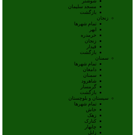
شوشتر
مسجد سليمان
بازگشت
زنجان
تمام شهر‌ها
ابهر
خرمدره
زنجان
قيدار
بازگشت
سمنان
تمام شهر‌ها
دامغان
سمنان
شاهرود
گرمسار
بازگشت
سیستان و بلوچستان
تمام شهر‌ها
خاش
زهک
کنارک
چابهار
زابل