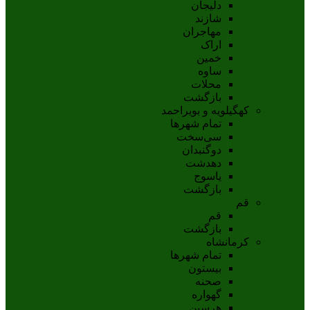
دلیجان
شازند
مهاجران
اراک
خمين
ساوه
محلات
بازگشت
کهگیلویه و بویراحمد
تمام شهر‌ها
سی‌سخت
دوگنبدان
دهدشت
ياسوج
بازگشت
قم
قم
بازگشت
کرمانشاه
تمام شهر‌ها
بیستون
صحنه
گهواره
هرسین