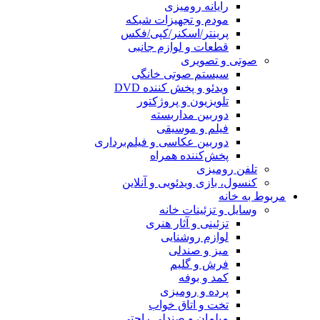
رایانه رومیزی
مودم و تجهیزات شبکه
پرینتر/اسکنر/کپی/فکس
قطعات و لوازم جانبی
صوتی و تصویری
سیستم صوتی خانگی
ویدئو و پخش کننده DVD
تلویزیون و پروژکتور
دوربین مداربسته
فیلم و موسیقی
دوربین عکاسی و فیلم‌برداری
پخش‌کننده همراه
تلفن رومیزی
کنسول، بازی‌ ویدئویی و آنلاین
بوط به خانه
وسایل و تزئینات خانه
تزئینی و آثار هنری
لوازم روشنایی
میز و صندلی
فرش و گلیم
کمد و بوفه
پرده و رومیزی
تخت و اتاق خواب
مبلمان و صندلی راحتی