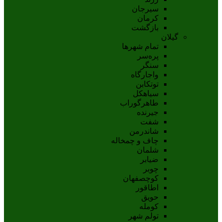
سيرجان
کرمان
بازگشت
گیلان
تمام شهر‌ها
پره‌سر
سنگر
واجارگاه
توتکابن
سیاهکل
طاهرگوراب
جیرنده
شفت
شاندرمن
چاف و چمخاله
شلمان
ضیابر
چوبر
کوچصفهان
اطاقور
حویق
کومله
تولم شهر