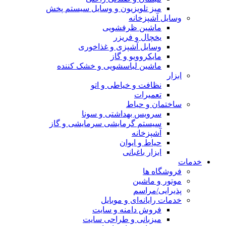
میز تلویزیون و وسایل سیستم پخش
وسایل آشپزخانه
ماشین ظرفشویی
یخچال و فریزر
وسایل آشپزی و غذاخوری
مایکروویو و گاز
ماشین لباسشویی و خشک کننده
ابزار
نظافت و خیاطی و اتو
تعمیرات
ساختمان و حیاط
سرویس بهداشتی و سونا
سیستم گرمایشی سرمایشی و گاز
آشپزخانه
حیاط و ایوان
ابزار باغبانی
مات
فروشگاه ها
موتور و ماشین
پذیرایی/مراسم
خدمات رایانه‌ای و موبایل
فروش دامنه و سایت
میزبانی و طراحی سایت