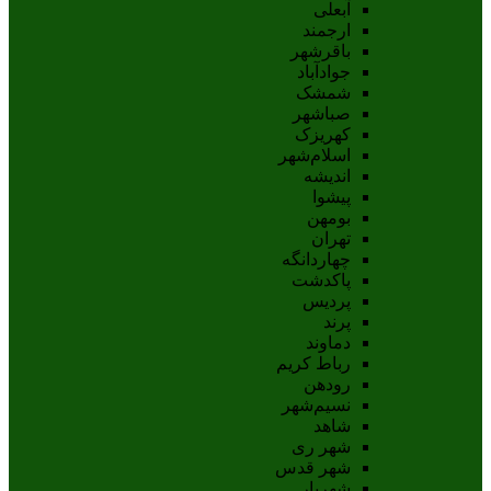
آبعلی
ارجمند
باقرشهر
جوادآباد
شمشک
صباشهر
کهریزک
اسلام‌شهر
اندیشه
پيشوا
بومهن
تهران
چهاردانگه
پاکدشت
پردیس
پرند
دماوند
رباط کریم
رودهن
نسيم‌شهر
شاهد
شهر ری
شهر قدس
شهریار