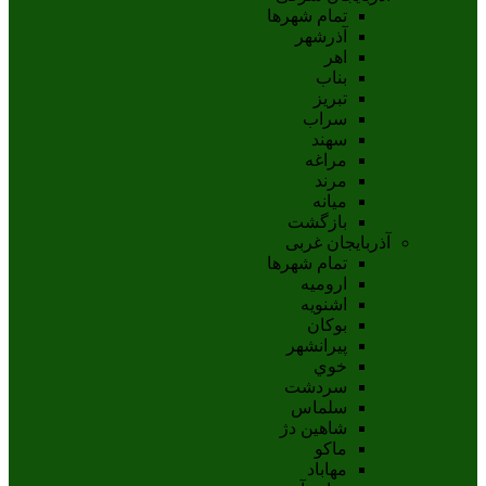
تمام شهر‌ها
آذرشهر
اهر
بناب
تبريز
سراب
سهند
مراغه
مرند
ميانه
بازگشت
آذربایجان غربی
تمام شهر‌ها
اروميه
اشنويه
بوکان
پيرانشهر
خوي
سردشت
سلماس
شاهين دژ
ماکو
مهاباد