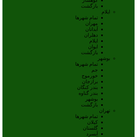
کوهسار
بازگشت
ایلام
تمام شهر‌ها
مهران
آبدانان
دهلران
ايلام
ايوان
بازگشت
بوشهر
تمام شهر‌ها
جم
خورموج
برازجان
بندر کنگان
بندر گناوه
بوشهر
بازگشت
تهران
تمام شهر‌ها
کیلان
گلستان
آبسرد