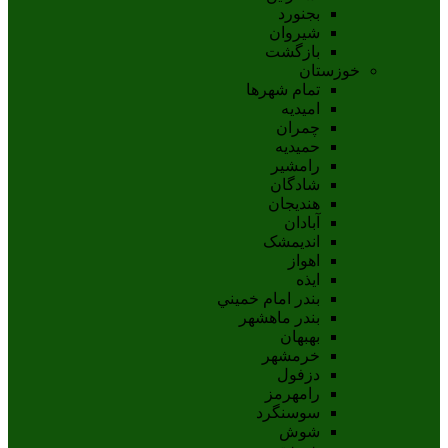
بجنورد
شيروان
بازگشت
خوزستان
تمام شهر‌ها
امیدیه
چمران
حمیدیه
رامشیر
شادگان
هندیجان
آبادان
انديمشک
اهواز
ايذه
بندر امام خميني
بندر ماهشهر
بهبهان
خرمشهر
دزفول
رامهرمز
سوسنگرد
شوش