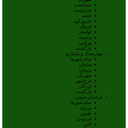
صفادشت
فردوسیه
فشم
فیروزکوه
قرچک
لواسان
وحیدیه
ورامین
بازگشت
چهارمحال و بختیاری
تمام شهر‌ها
سامان
بروجن
شهرکرد
فرخ‌شهر
لردگان
بازگشت
خراسان جنوبی
تمام شهر‌ها
بيرجند
طبس
فردوس
قاين