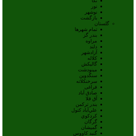
نکا
نور
نوشهر
بازگشت
گلستان
تمام شهر‌ها
بندر گز
مراوه
دلند
آزادشهر
کلاله
گالیکش
مینودشت
سنگدوین
سرخنکلاته
فراغی
صادق آباد
آق قلا
بندر ترکمن
علي‌آباد کتول
کردکوي
گرگان
گميشان
گنبد کاووس