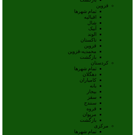
قزوین
تمام شهر‌ها
اقبالیه
شال
آبيک
الوند
تاکستان
قزوين
محمديه-قزوين
بازگشت
کردستان
تمام شهر‌ها
دهگلان
کامیاران
بانه
بيجار
سقز
سنندج
قروه
مريوان
بازگشت
مرکزی
تمام شهر‌ها