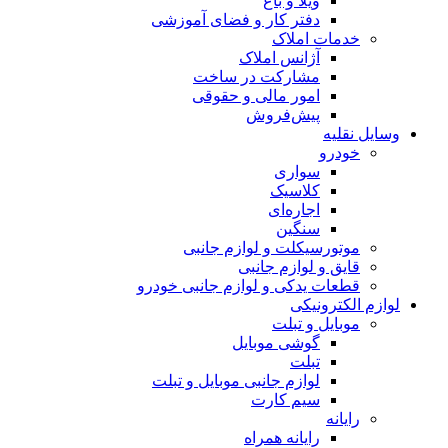
ویلا و باغ
دفتر کار و فضای آموزشی
خدمات املاک
آژانس املاک
مشارکت در ساخت
امور مالی و حقوقی
پیش‌فروش
ایل نقلیه
خودرو
سواری
کلاسیک
اجاره‌ای
سنگین
موتورسیکلت و لوازم جانبی
قایق و لوازم جانبی
قطعات یدکی و لوازم جانبی خودرو
ازم الکترونیکی
موبایل و تبلت
گوشی موبایل
تبلت
لوازم جانبی موبایل و تبلت
سیم کارت
رایانه
رایانه همراه