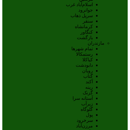
اسلام‌‌آباد غرب
جوانرود
سرپل ذهاب
سنقر
کرمانشاه
کنگاور
بازگشت
مازندران
تمام شهر‌ها
رستمکالا
کیاکلا
دابودشت
رویان
گتاب
آکند
رینه
گزنک
آستانه سرا
زیرآب
گلوگاه
پول
سرخرود
مرزن‌آباد