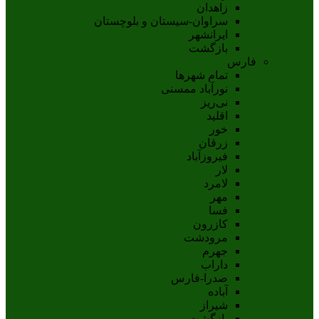
زاهدان
سراوان-سيستان و بلوچستان
ايرانشهر
بازگشت
فارس
تمام شهر‌ها
نورآباد ممسنی
نی‌ریز
اقلید
خور
زرقان
فیروزآباد
لار
لامرد
مهر
فسا
کازرون
مرودشت
جهرم
داراب
صدرا-فارس
آباده
شيراز
بازگشت