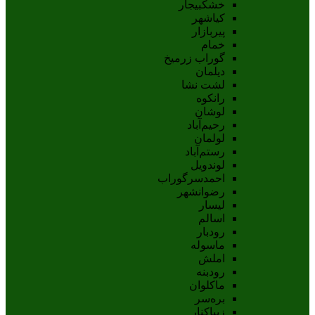
خشکبیجار
کیاشهر
پیربازار
خمام
گوراب زرمیخ
دیلمان
لشت نشا
رانکوه
لوشان
رحیم‌آباد
لولمان
رستم‌آباد
لوندویل
احمدسرگوراب
رضوانشهر
لیسار
اسالم
رودبار
ماسوله
املش
رودبنه
ماکلوان
بره‌سر
زیباکنار