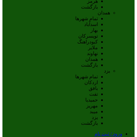
هرمز
بازگشت
همدان
تمام شهر‌ها
اسدآباد
بهار
تويسرکان
کبودراهنگ
ملاير
نهاوند
همدان
بازگشت
یزد
تمام شهر‌ها
اردکان
بافق
تفت
حميديا
مهریز
ميبد
يزد
بازگشت
ود / ثبت نام