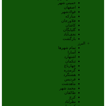
خمینی شهر
اصفهان
فولادشهر
مبارکه
فلاورجان
کاشان
گلپايگان
نجف‌آباد
بازگشت
البرز
تمام شهر‌ها
آسارا
اشتهارد
تنکمان
چهارباغ
گرمدره
هشتگرد
فردیس
ماهدشت
محمد شهر
طالقان
کرج
نظرآباد