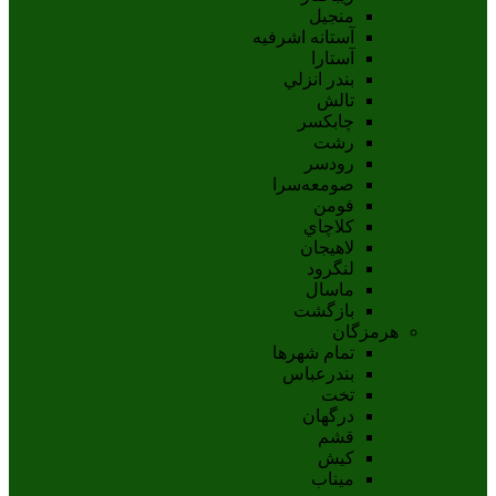
منجیل
آستانه اشرفيه
آستارا
بندر انزلي
تالش
چابکسر
رشت
رودسر
صومعه‌سرا
فومن
کلاچاي
لاهيجان
لنگرود
ماسال
بازگشت
هرمزگان
تمام شهر‌ها
بندرعباس
تخت
درگهان
قشم
کيش
ميناب