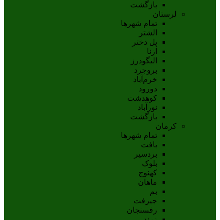
بازگشت
لرستان
تمام شهر‌ها
الشتر
پل دختر
ازنا
اليگودرز
بروجرد
خرم‌آباد
دورود
کوهدشت
نورآباد
بازگشت
کرمان
تمام شهر‌ها
بافت
بردسیر
بلوک
کهنوج
ماهان
بم
جيرفت
رفسنجان
زرند