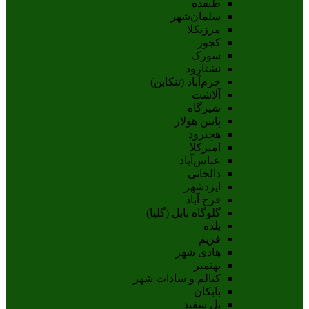
طبقده
سلمان‌شهر
مرزیکلا
کجور
سورک
نشتارود
خرم‌آباد (تنکابن)
آلاشت
شیرگاه
پایین هولار
هچیرود
امیرکلا
عباس‌آباد
دالخانی
ایزدشهر
فرح آباد
گلوگاه بابل (گلیا)
بلده
فریم
هادی شهر
بهنمیر
کتالم و سادات شهر
بابکان
پل سفید