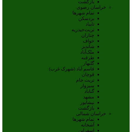
بازگشت
خراسان رضوی
تمام شهر‌ها
بردسکن
تایباد
تربت‌حیدریه
چناران
خواف
شاندیز
ملک‌آباد
طرقبه
گلبهار
قاسم آباد (شهرک غرب)
قوچان
تربت جام
سبزوار
گناباد
مشهد
نيشابور
بازگشت
خراسان شمالی
تمام شهر‌ها
آشخانه
اسفراين