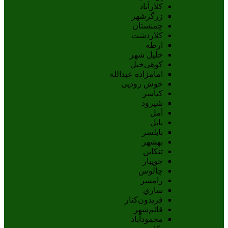
کلارآباد
زرگرشهر
چمنستان
کلاردشت
ارطه
خلیل شهر
کوهی‌خیل
امامزاده عبدالله
خوش رودپی
کیاسر
شیرود
آمل
بابل
بابلسر
بهشهر
تنکابن
جويبار
چالوس
رامسر
ساري
فريدون‌کنار
قائم‌شهر
محمودآباد