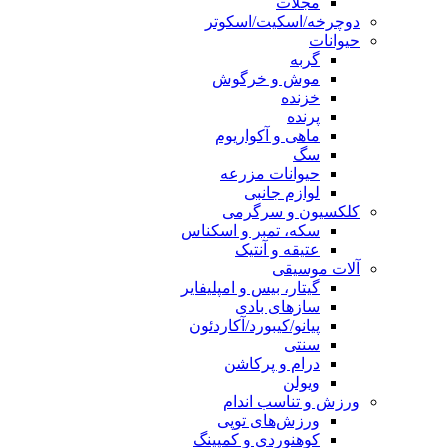
مجلات
دوچرخه/اسکیت/اسکوتر
حیوانات
گربه
موش و خرگوش
خزنده
پرنده
ماهی و آکواریوم
سگ
حیوانات مزرعه
لوازم جانبی
کلکسیون و سرگرمی
سکه، تمبر و اسکناس
عتیقه و آنتیک
آلات موسیقی
گیتار، بیس و امپلیفایر
سازهای بادی
پیانو/کیبورد/آکاردئون
سنتی
درام و پرکاشن
ویولن
ورزش و تناسب اندام
ورزش‌های توپی
کوهنوردی و کمپینگ