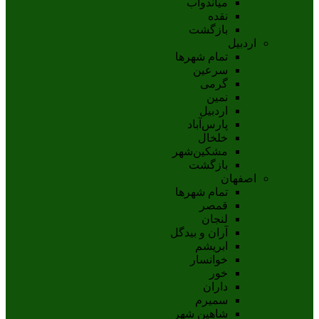
مياندوآب
نقده
بازگشت
اردبیل
تمام شهر‌ها
سرعین
گرمی
نمین
اردبيل
پارس‌آباد
خلخال
مشکين‌شهر
بازگشت
اصفهان
تمام شهر‌ها
قمصر
لنجان
آران و بیدگل
ابریشم
خوانسار
خور
داران
سمیرم
شاهین شهر